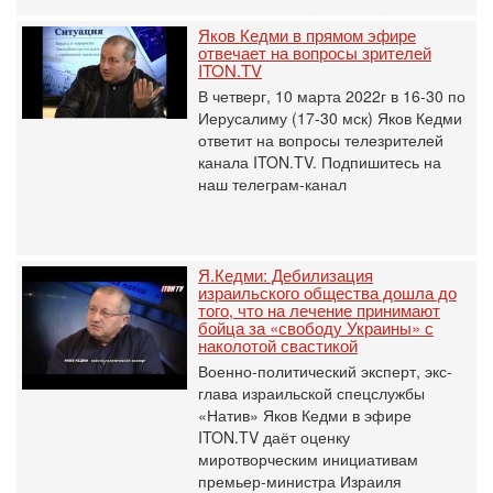
Яков Кедми в прямом эфире
отвечает на вопросы зрителей
ITON.TV
В четверг, 10 марта 2022г в 16-30 по
Иерусалиму (17-30 мск) Яков Кедми
ответит на вопросы телезрителей
канала ITON.TV. Подпишитесь на
наш телеграм-канал
Я.Кедми: Дебилизация
израильского общества дошла до
того, что на лечение принимают
бойца за «свободу Украины» с
наколотой свастикой
Военно-политический эксперт, экс-
глава израильской спецслужбы
«Натив» Яков Кедми в эфире
ITON.TV даёт оценку
миротворческим инициативам
премьер-министра Израиля