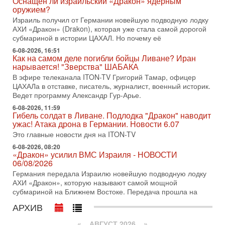
Оснащен ли израильский «Дракон» ядерным
Нетаньяху в США и его встреча с Дональдом Трампом
оружием?
оставили больше вопросов, чем ответов. Полная
Израиль получил от Германии новейшую подводную лодку
АХИ «Дракон» (Drakon), которая уже стала самой дорогой
31-07-2026, 15:18
Иран готовит покушение на Нетаниягу! Трамп не
субмариной в истории ЦАХАЛ. Но почему её
хочет эскалации, но КСИР готовит взрыв!
6-08-2026, 16:51
В эфире телеканала ITON-TV СЕРГЕЙ МИГДАЛЬ, эксперт
Как на самом деле погибли бойцы Ливане? Иран
по вопросам безопасности, офицер запаса
нарывается! "Зверства" ШАБАКА
Международного управления полиции Израиля, автор
В эфире телеканала ITON-TV Григорий Тамар, офицер
ЦАХАЛа в отставке, писатель, журналист, военный историк.
31-07-2026, 09:02
Ведет программу Александр Гур-Арье.
Битва за разоружение ХАМАСа - НОВОСТИ
31/07/2026
6-08-2026, 11:59
Гибель солдат в Ливане. Подлодка "Дракон" наводит
Сегодня президент США Дональд Трамп заявил о
ужас! Атака дрона в Германии. Новости 6.07
достижении исторического соглашения о полном
разоружении ХАМАСа и других вооруженных группировок в
Это главные новости дня на ITON-TV
6-08-2026, 08:20
30-07-2026, 17:59
«Дракон» усилил ВМС Израиля - НОВОСТИ
Иран доведет Трампа до крайних мер? Разбор и
06/08/2026
оценка от военного обозревателя Давида Шарпа
Германия передала Израилю новейшую подводную лодку
Ситуация вокруг противостояния Ирана и США накаляется
АХИ «Дракон», которую называют самой мощной
с каждым днем. Почему Трамп в самый последний момент
субмариной на Ближнем Востоке. Передача прошла на
отменил решение о нанесении тяжелых ударов
АРХИВ
30-07-2026, 16:54
Покупатель авиакомпании «Аркия» намерен
запретить полеты по субботам!
«
АВГУСТ 2026 »