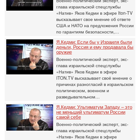
Военно-политический эксперт, экс-
глава израильской спецслужбы
«Натив» Яков Кедми в эфире Iton-TV
высказывает свое мнение об ответе
США и НАТО на предложения России
по гарантиям безопасности,…
Я.Кедми: Если бы у Израиля были
деньги, Россия и ему продавала бы
оружие
Военно-политический эксперт, экс-
глава израильской спецслужбы
«Натив» Яков Кедми в эфире
ITON.TV высказывает своё мнение о
причинах разногласий в израильском
политическом, военном и
разведывательном…
Я.Кедми: Ультиматум Западу – это
не меньший ультиматум России
самой себе
Военно-политический эксперт, экс-
глава израильской спецслужбы
«Натив» Яков Кедми в эфире