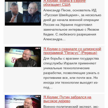
Я.Кедми: Война в Европе
обогащает США
Александр Песке, основатель ИД
«Русская Швейцария», за несколько
дней до начала военной операции
России на Украине подготовил
замечательное интервью с Яковом
Кедми. С любезного разрешения
Александра…
Я.Кедми о скандале со шпионской
программой "Пегасус" (Pegasus)
Для борьбы с врагами государства
спецслужбы Израиля применяют
уникальные технологические
разработки, позволяющие узнать о
противнике все, или почти все. Но
иногда эти технологии выходят из-
под…
Я.Кедми: Путин забрался на
высокое дерево
Военно-политический эксперт, экс-