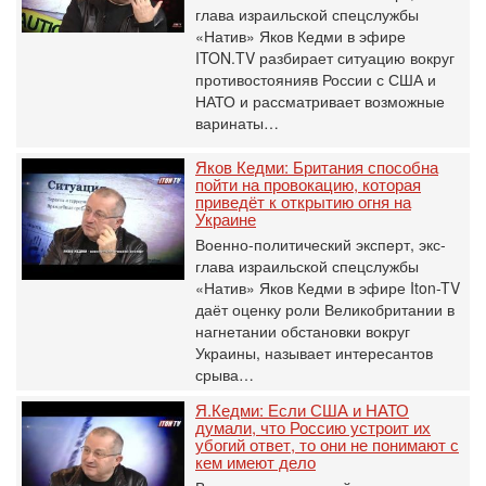
глава израильской спецслужбы
«Натив» Яков Кедми в эфире
ITON.TV разбирает ситуацию вокруг
противостоянияв России с США и
НАТО и рассматривает возможные
варинаты…
Яков Кедми: Британия способна
пойти на провокацию, которая
приведёт к открытию огня на
Украине
Военно-политический эксперт, экс-
глава израильской спецслужбы
«Натив» Яков Кедми в эфире Iton-TV
даёт оценку роли Великобритании в
нагнетании обстановки вокруг
Украины, называет интересантов
срыва…
Я.Кедми: Если США и НАТО
думали, что Россию устроит их
убогий ответ, то они не понимают с
кем имеют дело