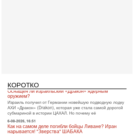
Вчера, 16:55
Арабо-еврейская партия изменит всё? Если
появится...
Может ли в Израиле появиться полноценный арабо-
еврейский политический альянс? Что произойдет с
политическим раскладом сил, если арабский список
6-08-2026, 17:49
Оснащен ли израильский «Дракон» ядерным
оружием?
Израиль получил от Германии новейшую подводную лодку
КОРОТКО
АХИ «Дракон» (Drakon), которая уже стала самой дорогой
субмариной в истории ЦАХАЛ. Но почему её
6-08-2026, 16:51
Как на самом деле погибли бойцы Ливане? Иран
нарывается! "Зверства" ШАБАКА
В эфире телеканала ITON-TV Григорий Тамар, офицер
ЦАХАЛа в отставке, писатель, журналист, военный историк.
Ведет программу Александр Гур-Арье.