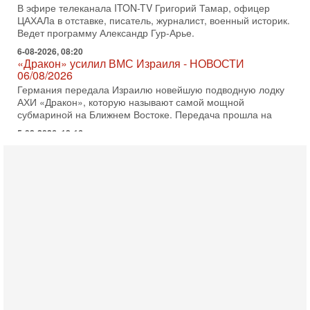
6-08-2026, 08:20
«Дракон» усилил ВМС Израиля - НОВОСТИ
06/08/2026
Германия передала Израилю новейшую подводную лодку
АХИ «Дракон», которую называют самой мощной
субмариной на Ближнем Востоке. Передача прошла на
5-08-2026, 18:16
Сколько ещё Нетаниягу продержится у власти?
«Нетаниягу вечен?» — почему предстоящие выборы в
Израиле могут стать самыми интригующими? Биньямин
Нетаниягу снова уверенно заявляет, что победа на
5-08-2026, 08:51
Трамп пригрозил Ирану ударом - НОВОСТИ
05/08/2026
Президент США Дональд Трамп сегодня заявил, что
Ормузский пролив может быть открыт «очень скоро». По
его словам, если этого не произойдет, Иран ждет
4-08-2026, 20:08
Трамп выбирает подходящий момент для удара!
Украину никогда не примут в НАТО
Сегодня гость нашей студии капитан 1-го ранга ВМC США
(в отставке) Гарри (Юрий) Табах, в прошлом: командир
антитеррористического центра НАТО в