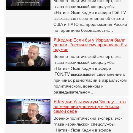
Военно-политический эксперт, экс-
глава израильской спецслужбы
«Натив» Яков Кедми в эфире Iton-TV
высказывает свое мнение об ответе
США и НАТО на предложения России
по гарантиям безопасности,…
Я.Кедми: Если бы у Израиля были
деньги, Россия и ему продавала бы
оружие
Военно-политический эксперт, экс-
глава израильской спецслужбы
«Натив» Яков Кедми в эфире
ITON.TV высказывает своё мнение о
причинах разногласий в израильском
политическом, военном и
разведывательном…
Я.Кедми: Ультиматум Западу – это
не меньший ультиматум России
самой себе
Военно-политический эксперт, экс-
глава израильской спецслужбы
«Натив» Яков Кедми в эфире