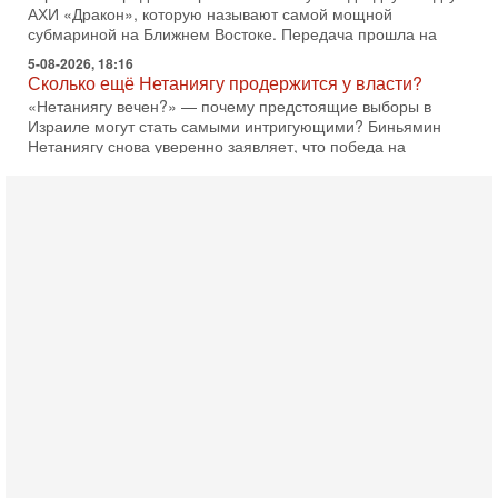
Израиле могут стать самыми интригующими? Биньямин
Нетаниягу снова уверенно заявляет, что победа на
5-08-2026, 08:51
Трамп пригрозил Ирану ударом - НОВОСТИ
05/08/2026
Президент США Дональд Трамп сегодня заявил, что
Ормузский пролив может быть открыт «очень скоро». По
его словам, если этого не произойдет, Иран ждет
4-08-2026, 20:08
Трамп выбирает подходящий момент для удара!
Украину никогда не примут в НАТО
Сегодня гость нашей студии капитан 1-го ранга ВМC США
(в отставке) Гарри (Юрий) Табах, в прошлом: командир
антитеррористического центра НАТО в
3-08-2026, 19:07
«Либо в армию — либо в тюрьму?»
Ситуация вокруг призыва ультраортодоксов в ЦАХАЛ
достигла точки кипения. Попытки принять закон,
освобождающий уклоняющихся харедим от арестов,
3-08-2026, 17:18
Хватит отменять атаки! ЦАХАЛ - не игрушка!
Израиль готов ударить по Ирану!
В эфире телеканала ITON-TV Григорий Тамар, офицер