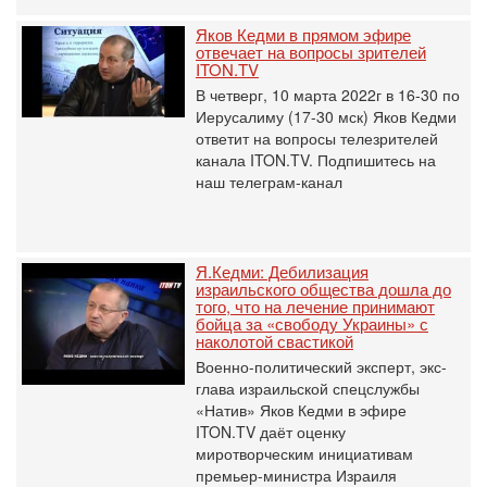
Яков Кедми в прямом эфире
отвечает на вопросы зрителей
ITON.TV
В четверг, 10 марта 2022г в 16-30 по
Иерусалиму (17-30 мск) Яков Кедми
ответит на вопросы телезрителей
канала ITON.TV. Подпишитесь на
наш телеграм-канал
Я.Кедми: Дебилизация
израильского общества дошла до
того, что на лечение принимают
бойца за «свободу Украины» с
наколотой свастикой
Военно-политический эксперт, экс-
глава израильской спецслужбы
«Натив» Яков Кедми в эфире
ITON.TV даёт оценку
миротворческим инициативам
премьер-министра Израиля