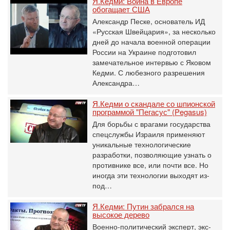
Я.Кедми: Война в Европе
обогащает США
Александр Песке, основатель ИД
«Русская Швейцария», за несколько
дней до начала военной операции
России на Украине подготовил
замечательное интервью с Яковом
Кедми. С любезного разрешения
Александра…
Я.Кедми о скандале со шпионской
программой "Пегасус" (Pegasus)
Для борьбы с врагами государства
спецслужбы Израиля применяют
уникальные технологические
разработки, позволяющие узнать о
противнике все, или почти все. Но
иногда эти технологии выходят из-
под…
Я.Кедми: Путин забрался на
высокое дерево
Военно-политический эксперт, экс-