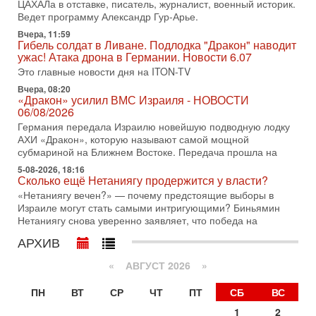
ЦАХАЛа в отставке, писатель, журналист, военный историк.
31-07-2026, 09:02
Битва за разоружение ХАМАСа - НОВОСТИ
Ведет программу Александр Гур-Арье.
31/07/2026
Вчера, 11:59
Сегодня президент США Дональд Трамп заявил о
Гибель солдат в Ливане. Подлодка "Дракон" наводит
достижении исторического соглашения о полном
ужас! Атака дрона в Германии. Новости 6.07
разоружении ХАМАСа и других вооруженных группировок в
Это главные новости дня на ITON-TV
30-07-2026, 17:59
Вчера, 08:20
Иран доведет Трампа до крайних мер? Разбор и
«Дракон» усилил ВМС Израиля - НОВОСТИ
оценка от военного обозревателя Давида Шарпа
06/08/2026
Ситуация вокруг противостояния Ирана и США накаляется
Германия передала Израилю новейшую подводную лодку
с каждым днем. Почему Трамп в самый последний момент
АХИ «Дракон», которую называют самой мощной
отменил решение о нанесении тяжелых ударов
субмариной на Ближнем Востоке. Передача прошла на
5-08-2026, 18:16
30-07-2026, 16:54
Сколько ещё Нетаниягу продержится у власти?
Покупатель авиакомпании «Аркия» намерен
запретить полеты по субботам!
«Нетаниягу вечен?» — почему предстоящие выборы в
Израиле могут стать самыми интригующими? Биньямин
Вокруг возможной продажи авиакомпании «Аркия»
Нетаниягу снова уверенно заявляет, что победа на
разгорается громкий конфликт.
АРХИВ
30-07-2026, 08:16
Трамп готовит удар по Ирану - НОВОСТИ 30/07/2026
«
АВГУСТ 2026 »
Президент США Дональд Трамп сегодня рассматривает
возможность масштабной военной операции против Ирана
ПН
ВТ
СР
ЧТ
ПТ
СБ
ВС
после ракетной атаки на американскую базу в
1
2
29-07-2026, 18:28