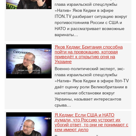
глава израильской спецслужбы
«Натив» Яков Кедми в эфире
ITON.TV разбирает ситуацию вокруг
противостоянияв России с США и
НАТО и рассматривает возможные
варинаты…
Яков Кедми: Британия способна
пойти на провокацию, которая
приведёт к открытию огня на
Украине
Военно-политический эксперт, экс-
глава израильской спецслужбы
«Натив» Яков Кедми в эфире Iton-TV
даёт оценку роли Великобритании в
нагнетании обстановки вокруг
Украины, называет интересантов
срыва…
Я.Кедми: Если США и НАТО
думали, что Россию устроит их
убогий ответ, то они не понимают с
кем имеют дело