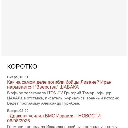
Вчера, 17:49
Оснащен ли израильский «Дракон» ядерным
оружием?
Израиль получил от Германии новейшую подводную лодку
АХИ «Дракон» (Drakon), которая уже стала самой дорогой
субмариной в истории ЦАХАЛ. Но почему её
Вчера, 16:51
Как на самом деле погибли бойцы Ливане? Иран
нарывается! "Зверства" ШАБАКА
В эфире телеканала ITON-TV Григорий Тамар, офицер
КОРОТКО
ЦАХАЛа в отставке, писатель, журналист, военный историк.
Ведет программу Александр Гур-Арье.
Вчера, 08:20
«Дракон» усилил ВМС Израиля - НОВОСТИ
06/08/2026
Германия передала Израилю новейшую подводную лодку
АХИ «Дракон», которую называют самой мощной
субмариной на Ближнем Востоке. Передача прошла на
5-08-2026, 18:16
Сколько ещё Нетаниягу продержится у власти?
«Нетаниягу вечен?» — почему предстоящие выборы в