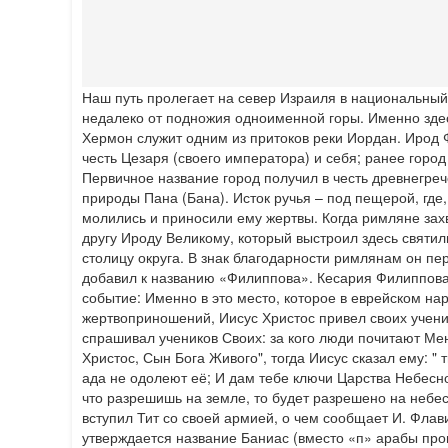
Наш путь пролегает на север Израиля в национальный
недалеко от подножия одноименной горы. Именно здес
Хермон служит одним из притоков реки Иордан. Ирод Ф
честь Цезаря (своего императора) и себя; ранее горо
Первичное название город получил в честь древнегреч
природы Пана (Бана). Исток ручья – под пещерой, где,
молились и приносили ему жертвы. Когда римляне зах
другу Ироду Великому, который выстроил здесь святи
столицу округа. В знак благодарности римлянам он п
добавил к названию «Филиппова». Кесария Филиппова
событие: Именно в это место, которое в еврейском на
жертвоприношений, Иисус Христос привел своих учени
спрашивал учеников Своих: за кого люди почитают Мен
Христос, Сын Бога Живого", тогда Иисус сказал ему: "
ада не одолеют её; И дам тебе ключи Царства Небесног
что разрешишь на земле, то будет разрешено на небе
вступил Тит со своей армией, о чем сообщает И. Флави
утверждается название Баниас (вместо «п» арабы про