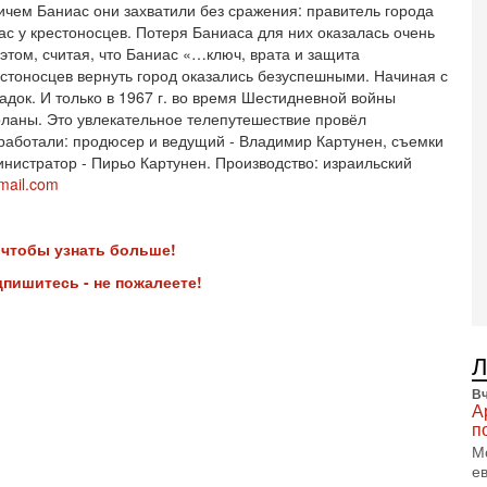
ичем Баниас они захватили без сражения: правитель города
т
с у крестоносцев. Потеря Баниаса для них оказалась очень
В
этом, считая, что Баниас «…ключ, врата и защита
п
стоносцев вернуть город оказались безуспешными. Начиная с
А
А
адок. И только в 1967 г. во время Шестидневной войны
Голаны. Это увлекательное телепутешествие провёл
3-
 работали: продюсер и ведущий - Владимир Картунен, съемки
В
ф
нистратор - Пирьо Картунен. Производство: израильский
gmail.com
В
те
С
 чтобы узнать больше!
3-
Т
пишитесь - не пожалеете!
0
П
в
не
а
Вч
2-
А
Т
п
0
М
П
е
о