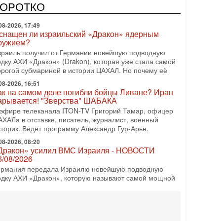
КОРОТКО
зраиль получил от Германии новейшую подводную
одку АХИ «Дракон» (Drakon), которая уже стала самой
орогой субмариной в истории ЦАХАЛ. Но почему её
08-2026, 16:51
ак на самом деле погибли бойцы Ливане? Иран
арывается! "Зверства" ШАБАКА
 эфире телеканала ITON-TV Григорий Тамар, офицер
АХАЛа в отставке, писатель, журналист, военный
сторик. Ведет программу Александр Гур-Арье.
08-2026, 08:20
Дракон» усилил ВМС Израиля - НОВОСТИ
6/08/2026
ермания передала Израилю новейшую подводную
одку АХИ «Дракон», которую называют самой мощной
убмариной на Ближнем Востоке. Передача прошла на
08-2026, 18:16
колько ещё Нетаниягу продержится у власти?
Нетаниягу вечен?» — почему предстоящие выборы в
зраиле могут стать самыми интригующими? Биньямин
етаниягу снова уверенно заявляет, что победа на
08-2026, 08:51
рамп пригрозил Ирану ударом - НОВОСТИ