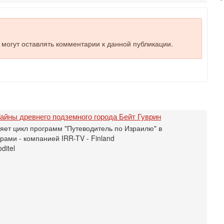
С
д
р
г
е могут оставлять комментарии к данной публикации.
30
И
о
С
н
п
т
айны древнего подземного города Бейт Гуврин
30
П
яет цикл программ "Путеводитель по Израилю" в
з
ами - компанией IRR-TV - Finland
В
ditel
р
30
Т
3
П
в
И