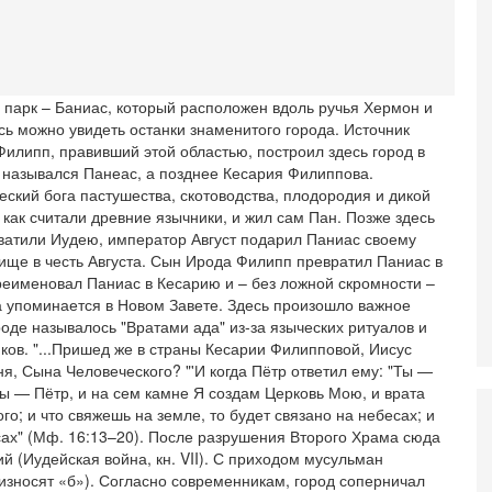
0
П
О
ег
4-
 парк – Баниас, который расположен вдоль ручья Хермон и
Т
ь можно увидеть останки знаменитого города. Источник
У
илипп, правивший этой областью, построил здесь город в
С
д назывался Панеас, а позднее Кесария Филиппова.
С
еский бога пастушества, скотоводства, плодородия и дикой
к
 как считали древние язычники, и жил сам Пан. Позже здесь
3-
ватили Иудею, император Август подарил Паниас своему
«
лище в честь Августа. Сын Ирода Филипп превратил Паниас в
С
ереименовал Паниас в Кесарию и – без ложной скромности –
до
 упоминается в Новом Завете. Здесь произошло важное
о
роде называлось "Вратами ада" из-за языческих ритуалов и
3-
ков. "...Пришед же в страны Кесарии Филипповой, Иисус
Х
я, Сына Человеческого? "'И когда Пётр ответил ему: "Ты —
И
 ты — Пётр, и на сем камне Я создам Церковь Мою, и врата
В
о; и что свяжешь на земле, то будет связано на небесах; и
Ц
сах" (Мф. 16:13–20). После разрушения Второго Храма сюда
и
й (Иудейская война, кн. VII). С приходом мусульман
3-
износят «б»). Согласно современникам, город соперничал
И