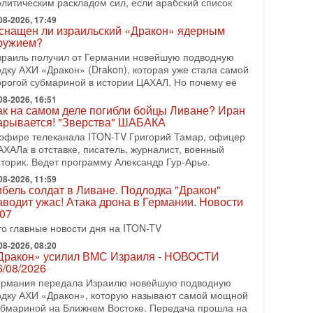
олитическим раскладом сил, если арабский список
бращений Тегерана и других стран региона. По его
ловам,
08-2026, 17:49
снащен ли израильский «Дракон» ядерным
08-2026, 17:50
ружием?
Русский голос» Израиля: кто заберет его на этот
зраиль получил от Германии новейшую подводную
аз?
одку АХИ «Дракон» (Drakon), которая уже стала самой
олоса русскоязычных репатриантов не раз кардинально
орогой субмариной в истории ЦАХАЛ. Но почему её
еняли политический ландшафт Израиля. Достаточно
08-2026, 16:51
спомнить взлет партии «Исраэль ба-алия», когда
ак на самом деле погибли бойцы Ливане? Иран
арывается! "Зверства" ШАБАКА
-07-2026, 17:00
айны закрытых дверей: о чём на самом деле
 эфире телеканала ITON-TV Григорий Тамар, офицер
олчат Трамп и Нетаньяху?
АХАЛа в отставке, писатель, журналист, военный
едавний визит премьер-министра Израиля Биньямина
сторик. Ведет программу Александр Гур-Арье.
етаньяху в США и его встреча с Дональдом Трампом
08-2026, 11:59
ставили больше вопросов, чем ответов. Полная
ибель солдат в Ливане. Подлодка "Дракон"
аводит ужас! Атака дрона в Германии. Новости
-07-2026, 15:18
.07
ран готовит покушение на Нетаниягу! Трамп не
очет эскалации, но КСИР готовит взрыв!
то главные новости дня на ITON-TV
 эфире телеканала ITON-TV СЕРГЕЙ МИГДАЛЬ,
08-2026, 08:20
ксперт по вопросам безопасности, офицер запаса
Дракон» усилил ВМС Израиля - НОВОСТИ
6/08/2026
еждународного управления полиции Израиля, автор
ермания передала Израилю новейшую подводную
-07-2026, 09:02
одку АХИ «Дракон», которую называют самой мощной
итва за разоружение ХАМАСа - НОВОСТИ
убмариной на Ближнем Востоке. Передача прошла на
1/07/2026