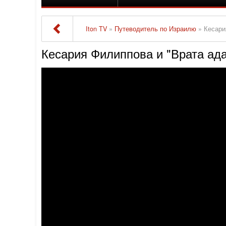
Iton TV
»
Путеводитель по Израилю
» Кесари
Кесария Филиппова и "Врата ада