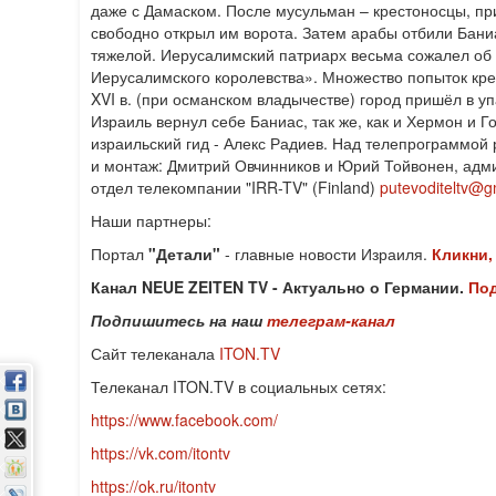
даже с Дамаском. После мусульман – крестоносцы, пр
свободно открыл им ворота. Затем арабы отбили Баниа
тяжелой. Иерусалимский патриарх весьма сожалел об 
Иерусалимского королевства». Множество попыток кре
XVI в. (при османском владычестве) город пришёл в уп
Израиль вернул себе Баниас, так же, как и Хермон и 
израильский гид - Алекс Радиев. Над телепрограммой
и монтаж: Дмитрий Овчинников и Юрий Тойвонен, адми
отдел телекомпании "IRR-TV" (Finland)
putevoditeltv@
Наши партнеры:
Портал
"Детали"
- главные новости Израиля.
Кликни,
Канал NEUE ZEITEN TV - Актуально о Германии.
Под
Подпишитесь на наш
телеграм-канал
Сайт телеканала
ITON.TV
Телеканал ITON.TV в социальных сетях:
https://www.facebook.com/
https://vk.com/itontv
https://ok.ru/itontv