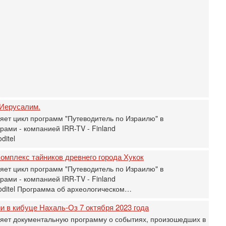
Вч
А
п
М
е
п
6-
О
о
И
л
 Иерусалим.
д
яет цикл программ "Путеводитель по Израилю" в
6-
ами - компанией IRR-TV - Finland
К
н
ditel
В
омплекс тайников древнего города Хукок
Ц
и
яет цикл программ "Путеводитель по Израилю" в
ами - компанией IRR-TV - Finland
6-
voditel Программа об археологическом…
«
0
и в кибуце Нахаль-Оз 7 октября 2023 года
Г
л
яет документальную программу о событиях, произошедших в