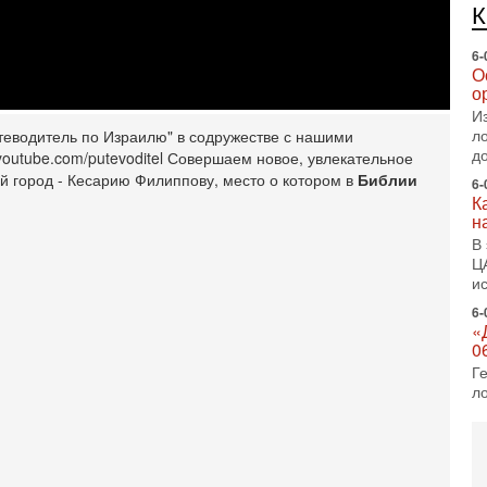
И
л
д
6-
К
н
теводитель по Израилю" в содружестве с нашими
В
youtube.com/putevoditel
Совершаем новое, увлекательное
Ц
й город - Кесарию Филиппову, место о котором в
Библии
и
6-
«
0
Г
л
с
5-
С
«
И
Н
5-
Т