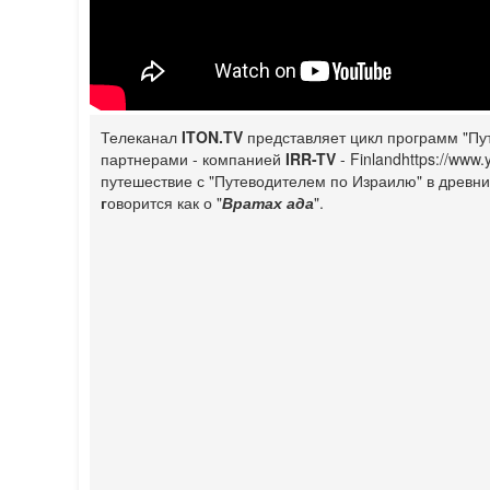
Телеканал
ITON.TV
представляет цикл программ "Пу
партнерами - компанией
IRR-TV
- Finland
https://www.
путешествие с "Путеводителем по Израилю" в древни
г
оворится как о "
Вратах ада
".