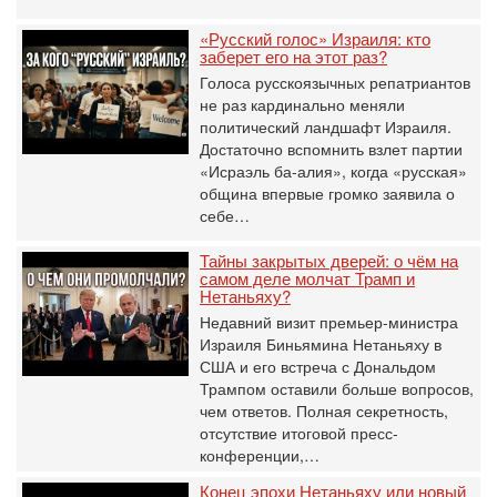
«Русский голос» Израиля: кто
заберет его на этот раз?
Голоса русскоязычных репатриантов
не раз кардинально меняли
политический ландшафт Израиля.
Достаточно вспомнить взлет партии
«Исраэль ба-алия», когда «русская»
община впервые громко заявила о
себе…
Тайны закрытых дверей: о чём на
самом деле молчат Трамп и
Нетаньяху?
Недавний визит премьер-министра
Израиля Биньямина Нетаньяху в
США и его встреча с Дональдом
Трампом оставили больше вопросов,
чем ответов. Полная секретность,
отсутствие итоговой пресс-
конференции,…
Конец эпохи Нетаньяху или новый