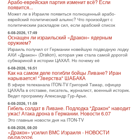
Арабо-еврейская партия изменит всё? Если
меняли политический ландшафт Израиля. Достаточно
появится...
вспомнить взлет партии «Исраэль ба-алия», когда
Может ли в Израиле появиться полноценный арабо-
31-07-2026, 17:00
еврейский политический альянс? Что произойдет с
Тайны закрытых дверей: о чём на самом деле
политическим раскладом сил, если арабский список
молчат Трамп и Нетаньяху?
6-08-2026, 17:49
Недавний визит премьер-министра Израиля Биньямина
Оснащен ли израильский «Дракон» ядерным
Нетаньяху в США и его встреча с Дональдом Трампом
оружием?
оставили больше вопросов, чем ответов. Полная
Израиль получил от Германии новейшую подводную лодку
АХИ «Дракон» (Drakon), которая уже стала самой дорогой
31-07-2026, 15:18
Иран готовит покушение на Нетаниягу! Трамп не
субмариной в истории ЦАХАЛ. Но почему её
хочет эскалации, но КСИР готовит взрыв!
6-08-2026, 16:51
В эфире телеканала ITON-TV СЕРГЕЙ МИГДАЛЬ, эксперт
Как на самом деле погибли бойцы Ливане? Иран
по вопросам безопасности, офицер запаса
нарывается! "Зверства" ШАБАКА
Международного управления полиции Израиля, автор
В эфире телеканала ITON-TV Григорий Тамар, офицер
ЦАХАЛа в отставке, писатель, журналист, военный историк.
31-07-2026, 09:02
Ведет программу Александр Гур-Арье.
Битва за разоружение ХАМАСа - НОВОСТИ
31/07/2026
6-08-2026, 11:59
Гибель солдат в Ливане. Подлодка "Дракон" наводит
Сегодня президент США Дональд Трамп заявил о
ужас! Атака дрона в Германии. Новости 6.07
достижении исторического соглашения о полном
разоружении ХАМАСа и других вооруженных группировок в
Это главные новости дня на ITON-TV
6-08-2026, 08:20
30-07-2026, 17:59
«Дракон» усилил ВМС Израиля - НОВОСТИ
Иран доведет Трампа до крайних мер? Разбор и
06/08/2026
оценка от военного обозревателя Давида Шарпа