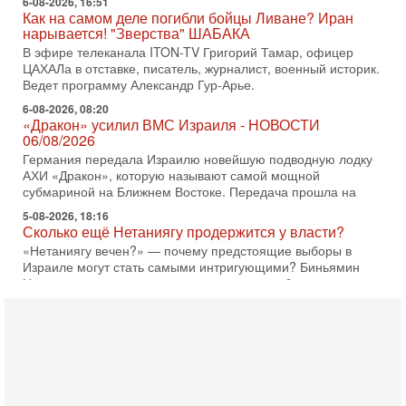
6-08-2026, 16:51
Как на самом деле погибли бойцы Ливане? Иран
нарывается! "Зверства" ШАБАКА
В эфире телеканала ITON-TV Григорий Тамар, офицер
ЦАХАЛа в отставке, писатель, журналист, военный историк.
Ведет программу Александр Гур-Арье.
6-08-2026, 08:20
«Дракон» усилил ВМС Израиля - НОВОСТИ
06/08/2026
Германия передала Израилю новейшую подводную лодку
АХИ «Дракон», которую называют самой мощной
субмариной на Ближнем Востоке. Передача прошла на
5-08-2026, 18:16
Сколько ещё Нетаниягу продержится у власти?
«Нетаниягу вечен?» — почему предстоящие выборы в
Израиле могут стать самыми интригующими? Биньямин
Нетаниягу снова уверенно заявляет, что победа на
5-08-2026, 08:51
Трамп пригрозил Ирану ударом - НОВОСТИ
05/08/2026
Президент США Дональд Трамп сегодня заявил, что
Ормузский пролив может быть открыт «очень скоро». По
его словам, если этого не произойдет, Иран ждет