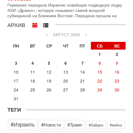
Германия передала Израилю новейшую подводную лодку
Ситуация вокруг противостояния Ирана и США накаляется
АХИ «Дракон», которую называют самой мощной
с каждым днем. Почему Трамп в самый последний момент
субмариной на Ближнем Востоке. Передача прошла на
отменил решение о нанесении тяжелых ударов
АРХИВ
30-07-2026, 16:54
Покупатель авиакомпании «Аркия» намерен
запретить полеты по субботам!
«
АВГУСТ 2026 »
Вокруг возможной продажи авиакомпании «Аркия»
ПН
ВТ
СР
ЧТ
ПТ
СБ
ВС
разгорается громкий конфликт.
1
2
30-07-2026, 08:16
Трамп готовит удар по Ирану - НОВОСТИ 30/07/2026
3
4
5
6
7
8
9
Президент США Дональд Трамп сегодня рассматривает
возможность масштабной военной операции против Ирана
10
11
12
13
14
15
16
после ракетной атаки на американскую базу в
17
18
19
20
21
22
23
Вчера, 16:55
Арабо-еврейская партия изменит всё? Если
24
25
26
27
28
29
30
появится...
31
Может ли в Израиле появиться полноценный арабо-
еврейский политический альянс? Что произойдет с
ТЕГИ
политическим раскладом сил, если арабский список
6-08-2026, 17:49
#Израиль
Оснащен ли израильский «Дракон» ядерным
#Новости
#Трамп
#байден
#война
оружием?