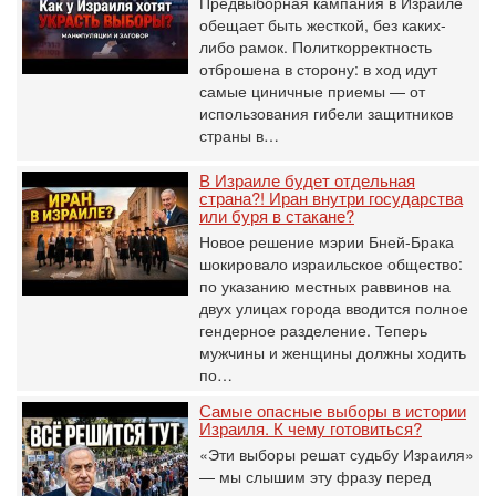
Предвыборная кампания в Израиле
обещает быть жесткой, без каких-
либо рамок. Политкорректность
отброшена в сторону: в ход идут
самые циничные приемы — от
использования гибели защитников
страны в…
В Израиле будет отдельная
страна?! Иран внутри государства
или буря в стакане?
Новое решение мэрии Бней-Брака
шокировало израильское общество:
по указанию местных раввинов на
двух улицах города вводится полное
гендерное разделение. Теперь
мужчины и женщины должны ходить
по…
Самые опасные выборы в истории
Израиля. К чему готовиться?
«Эти выборы решат судьбу Израиля»
— мы слышим эту фразу перед