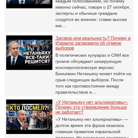
каждым голосованием, но почему
именно сейчас, говоря о 27 октября,
эксперты и обычные граждане
сходятся во мнении: ставки высоки
как…
Заговор или реальность? Почему в
Израиле заговорили об отмене
выборов
В политических кулуарах и СМИ все
громче обсуждают шокирующую
конспирологическую версию:
Биньямин Нетаньяху может пойти на
срыв следующих выборов. После
того как противостояние между
правительством и…
«У Нетаньяху нет альтернативы»:
Почему это утверждение больше
не работает?
«У Нетаньяху нет альтернативы» —
долгое время эта фраза казалась
главным правилом израильской
политики. Но последние соцопросы