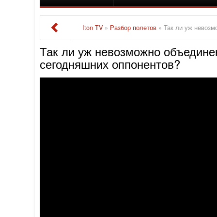
Iton TV
»
Разбор полетов
» Так ли уж невозмож
Так ли уж невозможно объединен
сегодняшних оппонентов?