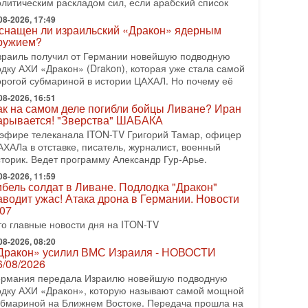
рамп отменил удар по Ирану - НОВОСТИ
олитическим раскладом сил, если арабский список
2/08/2026
08-2026, 17:49
резидент США Дональд Трамп сегодня заявил об
снащен ли израильский «Дракон» ядерным
тмене подготовленного удара по Ирану после
ружием?
бращений Тегерана и других стран региона. По его
зраиль получил от Германии новейшую подводную
ловам,
одку АХИ «Дракон» (Drakon), которая уже стала самой
орогой субмариной в истории ЦАХАЛ. Но почему её
08-2026, 17:50
Русский голос» Израиля: кто заберет его на этот
08-2026, 16:51
аз?
ак на самом деле погибли бойцы Ливане? Иран
арывается! "Зверства" ШАБАКА
олоса русскоязычных репатриантов не раз кардинально
еняли политический ландшафт Израиля. Достаточно
 эфире телеканала ITON-TV Григорий Тамар, офицер
спомнить взлет партии «Исраэль ба-алия», когда
АХАЛа в отставке, писатель, журналист, военный
сторик. Ведет программу Александр Гур-Арье.
-07-2026, 17:00
айны закрытых дверей: о чём на самом деле
08-2026, 11:59
ибель солдат в Ливане. Подлодка "Дракон"
олчат Трамп и Нетаньяху?
аводит ужас! Атака дрона в Германии. Новости
едавний визит премьер-министра Израиля Биньямина
.07
етаньяху в США и его встреча с Дональдом Трампом
то главные новости дня на ITON-TV
ставили больше вопросов, чем ответов. Полная
08-2026, 08:20
-07-2026, 15:18
Дракон» усилил ВМС Израиля - НОВОСТИ
ран готовит покушение на Нетаниягу! Трамп не
6/08/2026
очет эскалации, но КСИР готовит взрыв!
ермания передала Израилю новейшую подводную
 эфире телеканала ITON-TV СЕРГЕЙ МИГДАЛЬ,
одку АХИ «Дракон», которую называют самой мощной
ксперт по вопросам безопасности, офицер запаса
убмариной на Ближнем Востоке. Передача прошла на
еждународного управления полиции Израиля, автор