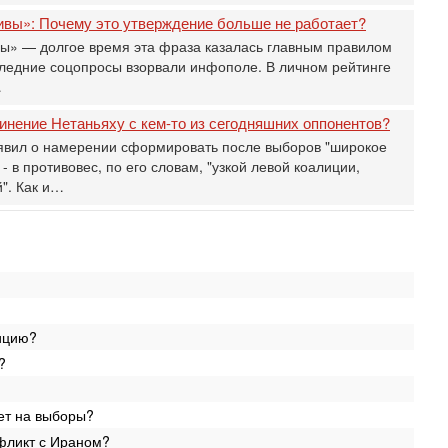
П
ивы»: Почему это утверждение больше не работает?
в
И
вы» — долгое время эта фраза казалась главным правилом
следние соцопросы взорвали инфополе. В личном рейтинге
Вч
А
…
п
инение Нетаньяху с кем-то из сегодняшних оппонентов?
М
е
явил о намерении сформировать после выборов "широкое
п
 в противовес, по его словам, "узкой левой коалиции,
". Как и…
6-
О
о
И
л
д
6-
К
лицию?
н
В
?
Ц
и
ет на выборы?
6-
«
фликт с Ираном?