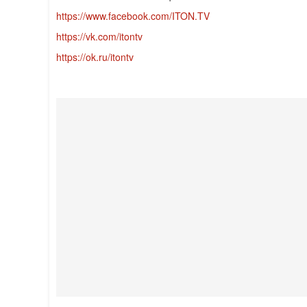
https://www.facebook.com/ITON.TV
https://vk.com/itontv
https://ok.ru/itontv