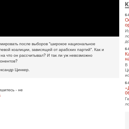
п
6-
О
о
И
л
д
6-
мировать после выборов "широкое национальное
К
 левой коалиции, зависящей от арабских партий". Как и
н
на что он рассчитывал? И так ли уж невозможно
В
понентов?
Ц
и
ександр Цинкер.
6-
«
0
шитесь - не
Г
5
л
с
5-
С
«
И