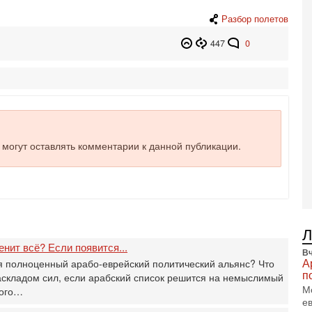
и
Разбор полетов
3-
И
447
0
т
В
п
А
А
3-
В
е могут оставлять комментарии к данной публикации.
ф
В
те
С
3-
Т
0
П
нит всё? Если появится...
Вч
в
А
я полноценный арабо-еврейский политический альянс? Что
не
п
аскладом сил, если арабский список решится на немыслимый
а
М
кого…
2-
е