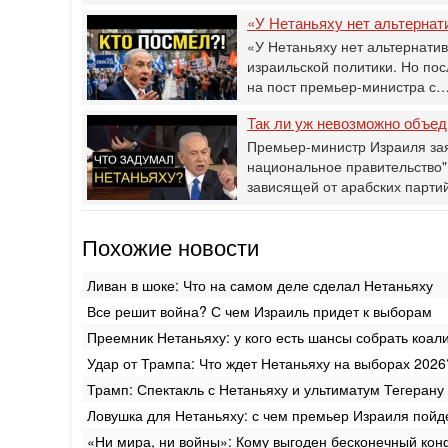
«У Нетаньяху нет альтернат
«У Нетаньяху нет альтернати
израильской политики. Но по
на пост премьер-министра с
Так ли уж невозможно объед
Премьер-министр Израиля за
национальное правительство" -
зависящей от арабских партий
Похожие новости
Ливан в шоке: Что на самом деле сделал Нетаньяху
Все решит война? С чем Израиль придет к выборам
Преемник Нетаньяху: у кого есть шансы собрать коа
Удар от Трампа: Что ждет Нетаньяху на выборах 2026
Трамп: Спектакль с Нетаньяху и ультиматум Тегерану
Ловушка для Нетаньяху: с чем премьер Израиля пойд
«Ни мира, ни войны»: Кому выгоден бесконечный кон