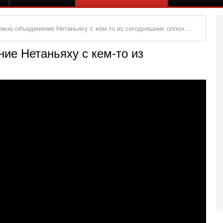
но объединение Нетаньяху с кем-то из сегодняшних оппонентов?
ие Нетаньяху с кем-то из
Вч
А
п
М
е