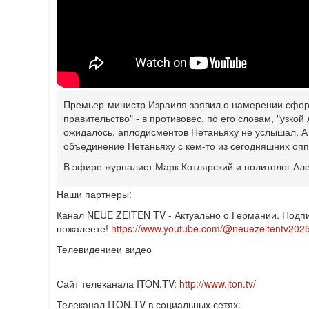
Премьер-министр Израиля заявил о намерении сфор
правительство" - в противовес, по его словам, "узкой
ожидалось, аплодисментов Нетаньяху не услышал. А 
объединение Нетаньяху с кем-то из сегодняшних оп
В эфире журналист Марк Котлярский и политолог Ал
Наши партнеры:
Канал NEUE ZEITEN TV - Актуально о Германии. Подпи
пожалеете!
https://www.youtube.com/@neuezeitentv202
Телевидение
и видео
Сайт телеканала ITON.TV:
http://www.iton.tv/
Телеканал ITON.TV в социальных сетях: