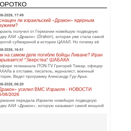
олитическим раскладом сил, если арабский список
КОРОТКО
08-2026, 17:49
снащен ли израильский «Дракон» ядерным
ружием?
зраиль получил от Германии новейшую подводную
одку АХИ «Дракон» (Drakon), которая уже стала самой
орогой субмариной в истории ЦАХАЛ. Но почему её
08-2026, 16:51
ак на самом деле погибли бойцы Ливане? Иран
арывается! "Зверства" ШАБАКА
 эфире телеканала ITON-TV Григорий Тамар, офицер
АХАЛа в отставке, писатель, журналист, военный
сторик. Ведет программу Александр Гур-Арье.
08-2026, 08:20
Дракон» усилил ВМС Израиля - НОВОСТИ
6/08/2026
ермания передала Израилю новейшую подводную
одку АХИ «Дракон», которую называют самой мощной
убмариной на Ближнем Востоке. Передача прошла на
08-2026, 18:16
колько ещё Нетаниягу продержится у власти?
Нетаниягу вечен?» — почему предстоящие выборы в
зраиле могут стать самыми интригующими? Биньямин