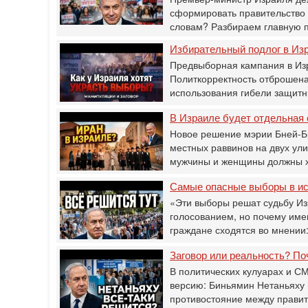
сформировать правительство 
словам? Разбираем главную 
Избирательный подлог в Изр
Предвыборная кампания в Изр
Политкорректность отброшена
использования гибели защитн
В Израиле будет отдельная 
Новое решение мэрии Бней-Бр
местных раввинов на двух ул
мужчины и женщины должны 
Самые опасные выборы в ист
«Эти выборы решат судьбу И
голосованием, но почему имен
граждане сходятся во мнении:
Заговор или реальность? По
В политических кулуарах и 
версию: Биньямин Нетаньяху 
противостояние между прави