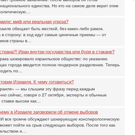
национального единства. Но кто на самом деле верит этим
31
политическую…
Б
3
аиле: миф или реальная угроза?
С
аиле обещает быть жесткой, без каких-либо рамок.
д
 в сторону: в ход идут самые циничные приемы — от
р
иков страны в…
г
30
страна?! Иран внутри государства или буря в стакане?
И
ака шокировало израильское общество: по указанию
о
ицах города вводится полное гендерное разделение. Теперь
С
ходить по…
н
п
ории Израиля. К чему готовиться?
т
зраиля» — мы слышим эту фразу перед каждым
30
но сейчас, говоря о 27 октября, эксперты и обычные
П
з
 ставки высоки как…
В
чему в Израиле заговорили об отмене выборов
р
СМИ все громче обсуждают шокирующую конспирологическую
30
может пойти на срыв следующих выборов. После того как
Т
3
тельством и…