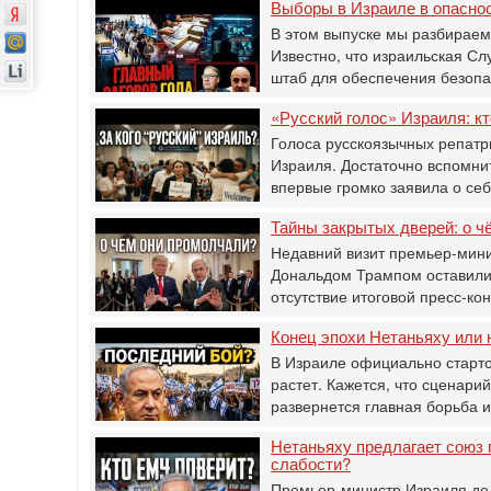
Выборы в Израиле в опасно
В этом выпуске мы разбираем
Известно, что израильская С
штаб для обеспечения безоп
«Русский голос» Израиля: кт
Голоса русскоязычных репатр
Израиля. Достаточно вспомнит
впервые громко заявила о се
Тайны закрытых дверей: о ч
Недавний визит премьер-мини
Дональдом Трампом оставили 
отсутствие итоговой пресс-к
Конец эпохи Нетаньяху или 
В Израиле официально старто
растет. Кажется, что сценарий
развернется главная борьба 
Нетаньяху предлагает союз 
слабости?
Премьер-министр Израиля дел