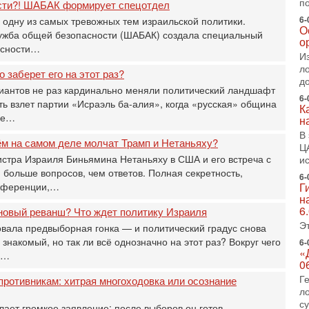
Т
п
сти?! ШАБАК формирует спецотдел
0
6-
 одну из самых тревожных тем израильской политики.
П
О
лужба общей безопасности (ШАБАК) создала специальный
о
о
асности…
о
И
с
л
о заберет его на этот раз?
д
1-
иантов не раз кардинально меняли политический ландшафт
«
6-
ь взлет партии «Исраэль ба-алия», когда «русская» община
р
К
бе…
н
Г
м
В
ём на самом деле молчат Трамп и Нетаньяху?
в
Ц
стра Израиля Биньямина Нетаньяху в США и его встреча с
и
31
больше вопросов, чем ответов. Полная секретность,
Т
6-
онференции,…
Г
м
н
Н
6
новый реванш? Что ждет политику Израиля
Н
Э
о
вала предвыборная гонка — и политический градус снова
 знакомый, но так ли всё однозначно на этот раз? Вокруг чего
6-
31
«
и…
И
0
х
Г
противникам: хитрая многоходовка или осознание
В
л
э
с
ает громкое заявление: после выборов он готов
М