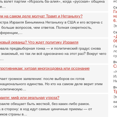
и
ь взлет партии «Исраэль ба-алия», когда «русская» община
Т
бе…
м
Се
Г
Н
н
ём на самом деле молчат Трамп и Нетаньяху?
Н
6
стра Израиля Биньямина Нетаньяху в США и его встреча с
о
Э
больше вопросов, чем ответов. Полная секретность,
31
онференции,…
Се
И
«
х
0
новый реванш? Что ждет политику Израиля
В
Г
вала предвыборная гонка — и политический градус снова
э
л
 знакомый, но так ли всё однозначно на этот раз? Вокруг чего
М
с
и…
31
Вч
Б
С
противникам: хитрая многоходовка или осознание
3
«
С
И
ает громкое заявление: после выборов он готов
д
Н
национального единства. Но кто на самом деле верит этим
р
Вч
политическую…
г
Т
30
Э
аиле: миф или реальная угроза?
И
в
аиле обещает быть жесткой, без каких-либо рамок.
о
се
 в сторону: в ход идут самые циничные приемы — от
С
иков страны в…
н