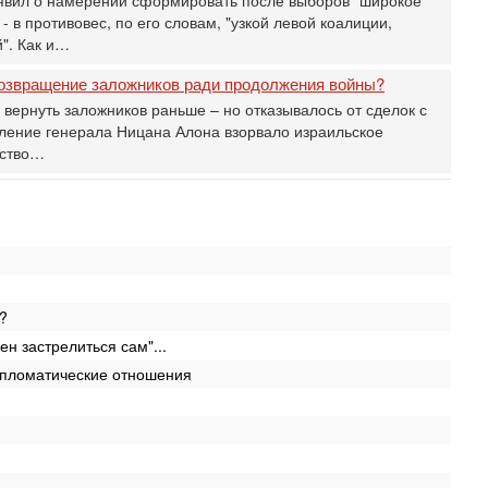
В
 в противовес, по его словам, "узкой левой коалиции,
Ц
". Как и…
и
возвращение заложников ради продолжения войны?
Се
К
вернуть заложников раньше – но отказывалось от сделок с
н
ение генерала Ницана Алона взорвало израильское
В
ьство…
Ц
и
Се
«
0
Г
л
с
?
Вч
ен застрелиться сам"...
С
ипломатические отношения
«
И
Н
Вч
Т