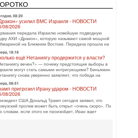
КОРОТКО
годня, 08:20
Дракон» усилил ВМС Израиля - НОВОСТИ
6/08/2026
ермания передала Израилю новейшую подводную
одку АХИ «Дракон», которую называют самой мощной
убмариной на Ближнем Востоке. Передача прошла на
ера, 18:16
колько ещё Нетаниягу продержится у власти?
Нетаниягу вечен?» — почему предстоящие выборы в
зраиле могут стать самыми интригующими? Биньямин
етаниягу снова уверенно заявляет, что победа на
ера, 08:51
рамп пригрозил Ирану ударом - НОВОСТИ
5/08/2026
резидент США Дональд Трамп сегодня заявил, что
рмузский пролив может быть открыт «очень скоро». По
о словам, если этого не произойдет, Иран ждет
08-2026, 20:08
рамп выбирает подходящий момент для удара!
краину никогда не примут в НАТО
егодня гость нашей студии капитан 1-го ранга ВМC
ША (в отставке) Гарри (Юрий) Табах, в прошлом: