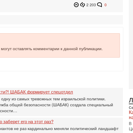
те
2 203
0
С
3-
Т
0
П
в
не
а
е могут оставлять комментарии к данной публикации.
2-
Т
0
П
о
о
с
сти?! ШАБАК формирует спецотдел
1-
 одну из самых тревожных тем израильской политики.
«
лужба общей безопасности (ШАБАК) создала специальный
р
Се
асности…
К
Г
н
м
о заберет его на этот раз?
В
в
иантов не раз кардинально меняли политический ландшафт
Ц
31