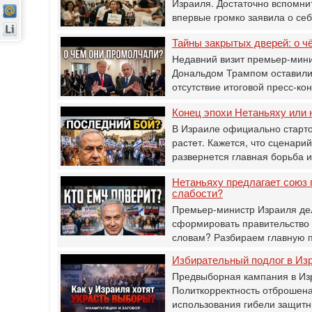
Израиля. Достаточно вспомнит
впервые громко заявила о се
Тайны закрытых дверей: о ч
Недавний визит премьер-мини
Дональдом Трампом оставили 
отсутствие итоговой пресс-к
Конец эпохи Нетаньяху или 
В Израиле официально старто
растет. Кажется, что сценарий
развернется главная борьба 
Нетаньяху предлагает союз 
слабости?
Премьер-министр Израиля дел
сформировать правительство 
словам? Разбираем главную 
Избирательный подлог в Изр
Предвыборная кампания в Изр
Политкорректность отброшена
использования гибели защитн