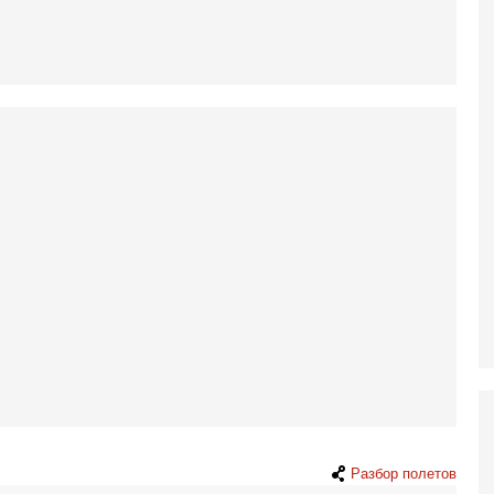
к
3-
«
С
до
о
3-
Х
И
В
Ц
и
3-
И
т
В
п
А
А
3-
В
ф
Разбор полетов
В