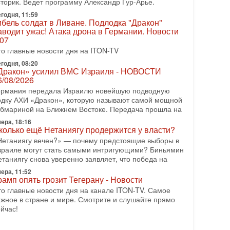
сторик. Ведет программу Александр Гур-Арье.
айны закрытых дверей: о чём на самом деле
олчат Трамп и Нетаньяху?
годня, 11:59
ибель солдат в Ливане. Подлодка "Дракон"
едавний визит премьер-министра Израиля Биньямина
аводит ужас! Атака дрона в Германии. Новости
етаньяху в США и его встреча с Дональдом Трампом
.07
ставили больше вопросов, чем ответов. Полная
то главные новости дня на ITON-TV
-07-2026, 15:18
годня, 08:20
ран готовит покушение на Нетаниягу! Трамп не
Дракон» усилил ВМС Израиля - НОВОСТИ
очет эскалации, но КСИР готовит взрыв!
6/08/2026
 эфире телеканала ITON-TV СЕРГЕЙ МИГДАЛЬ,
ермания передала Израилю новейшую подводную
ксперт по вопросам безопасности, офицер запаса
одку АХИ «Дракон», которую называют самой мощной
еждународного управления полиции Израиля, автор
убмариной на Ближнем Востоке. Передача прошла на
-07-2026, 09:02
ера, 18:16
итва за разоружение ХАМАСа - НОВОСТИ
колько ещё Нетаниягу продержится у власти?
1/07/2026
Нетаниягу вечен?» — почему предстоящие выборы в
егодня президент США Дональд Трамп заявил о
зраиле могут стать самыми интригующими? Биньямин
остижении исторического соглашения о полном
етаниягу снова уверенно заявляет, что победа на
азоружении ХАМАСа и других вооруженных
ера, 11:52
руппировок в
рамп опять грозит Тегерану - Новости
-07-2026, 17:59
то главные новости дня на канале ITON-TV. Самое
ран доведет Трампа до крайних мер? Разбор и
ажное в стране и мире. Смотрите и слушайте прямо
ценка от военного обозревателя Давида Шарпа
йчас!
итуация вокруг противостояния Ирана и США
акаляется с каждым днем. Почему Трамп в самый