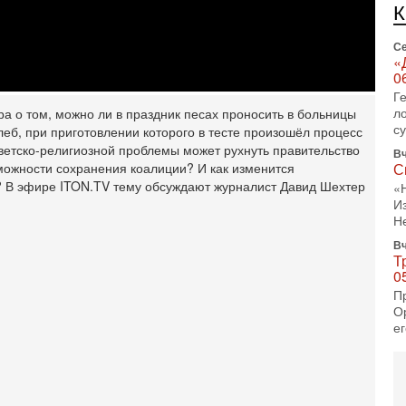
Се
«
0
Г
л
с
ра о том, можно ли в праздник песах проносить в больницы
Вч
леб, при приготовлении которого в тесте произошёл процесс
С
светско-религиозной проблемы может рухнуть правительство
«
зможности сохранения коалиции? И как изменится
И
? В эфире ITON.TV тему обсуждают журналист Давид Шехтер
Н
Вч
Т
0
П
О
ег
4-
Т
У
С
С