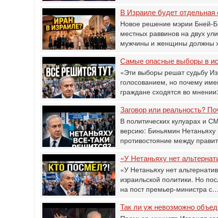
В Израиле будет отдельная 
Новое решение мэрии Бней-Бр
местных раввинов на двух ул
мужчины и женщины должны 
Самые опасные выборы в ист
«Эти выборы решат судьбу И
голосованием, но почему имен
граждане сходятся во мнении:
Заговор или реальность? По
В политических кулуарах и 
версию: Биньямин Нетаньяху 
противостояние между прави
«У Нетаньяху нет альтернат
«У Нетаньяху нет альтернати
израильской политики. Но по
на пост премьер-министра с
Так ли уж невозможно объед
Премьер-министр Израиля за