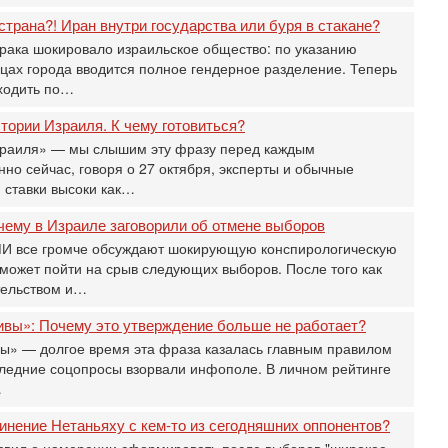
п
страна?! Иран внутри государства или буря в стакане?
т
ака шокировало израильское общество: по указанию
30
ицах города вводится полное гендерное разделение. Теперь
П
ходить по…
з
В
ории Израиля. К чему готовиться?
р
зраиля» — мы слышим эту фразу перед каждым
30
но сейчас, говоря о 27 октября, эксперты и обычные
Т
 ставки высоки как…
3
П
чему в Израиле заговорили об отмене выборов
в
И
СМИ все громче обсуждают шокирующую конспирологическую
может пойти на срыв следующих выборов. После того как
29
тельством и…
Т
о
ивы»: Почему это утверждение больше не работает?
В
д
вы» — долгое время эта фраза казалась главным правилом
р
следние соцопросы взорвали инфополе. В личном рейтинге
‎
…
29
инение Нетаньяху с кем-то из сегодняшних оппонентов?
И
п
явил о намерении сформировать после выборов "широкое