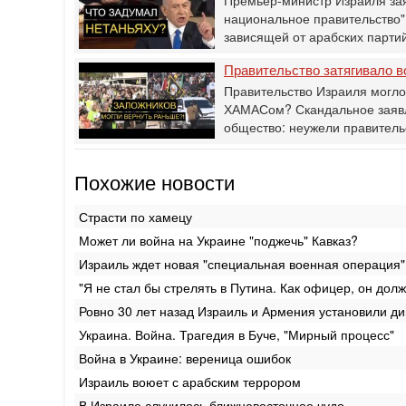
национальное правительство" -
зависящей от арабских партий
Правительство затягивало 
Правительство Израиля могло 
ХАМАСом? Скандальное заявл
общество: неужели правител
Похожие новости
Страсти по хамецу
Может ли война на Украине "поджечь" Кавказ?
Израиль ждет новая "специальная военная операция"
"Я не стал бы стрелять в Путина. Как офицер, он долж
Ровно 30 лет назад Израиль и Армения установили д
Украина. Война. Трагедия в Буче, "Мирный процесс"
Война в Украине: вереница ошибок
Израиль воюет с арабским террором
В Израиле случилось ближневосточное чудо