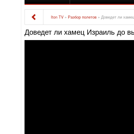
Iton TV
»
Разбор полетов
» Доведет ли хамец
Доведет ли хамец Израиль до в