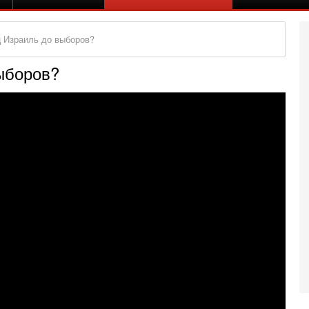
 Израиль до выборов?
ыборов?
Се
К
н
В
Ц
и