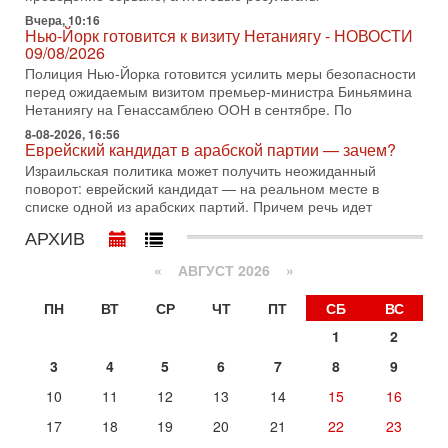
2-08-2026, 08:42
Вчера, 10:16
Трамп отменил удар по Ирану - НОВОСТИ
Нью-Йорк готовится к визиту Нетаниягу - НОВОСТИ
02/08/2026
09/08/2026
Президент США Дональд Трамп сегодня заявил об отмене
Полиция Нью-Йорка готовится усилить меры безопасности
подготовленного удара по Ирану после обращений
перед ожидаемым визитом премьер-министра Биньямина
Тегерана и других стран региона. По его словам,
Нетаниягу на Генассамблею ООН в сентябре. По
8-08-2026, 16:56
1-08-2026, 17:50
Еврейский кандидат в арабской партии — зачем?
«Русский голос» Израиля: кто заберет его на этот
раз?
Израильская политика может получить неожиданный
поворот: еврейский кандидат — на реальном месте в
Голоса русскоязычных репатриантов не раз кардинально
списке одной из арабских партий. Причем речь идет
меняли политический ландшафт Израиля. Достаточно
вспомнить взлет партии «Исраэль ба-алия», когда
АРХИВ
31-07-2026, 17:00
Тайны закрытых дверей: о чём на самом деле
«
АВГУСТ 2026 »
молчат Трамп и Нетаньяху?
Недавний визит премьер-министра Израиля Биньямина
ПН
ВТ
СР
ЧТ
ПТ
СБ
ВС
Нетаньяху в США и его встреча с Дональдом Трампом
1
2
оставили больше вопросов, чем ответов. Полная
3
4
5
6
7
8
9
31-07-2026, 15:18
Иран готовит покушение на Нетаниягу! Трамп не
10
11
12
13
14
15
16
хочет эскалации, но КСИР готовит взрыв!
В эфире телеканала ITON-TV СЕРГЕЙ МИГДАЛЬ, эксперт
17
18
19
20
21
22
23
по вопросам безопасности, офицер запаса