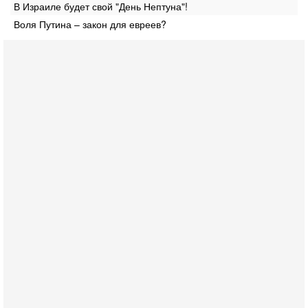
В Израиле будет свой "День Нептуна"!
Воля Путина – закон для евреев?
Вчера, 18:21
Иран празднует победу над Трампом. КСИР готовит
кровавый переворот. "Бижневосточное НАТО" -