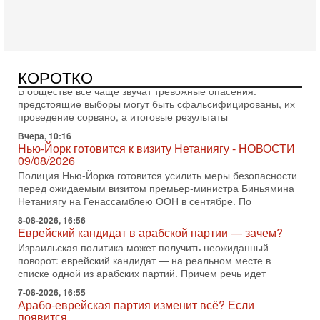
против Израиля?
В эфире телеканала ITON-TV - иранист Михаил Бородкин,
главред сайта и тг канала Ориентал Экспресс, Ведет
программу Александр Гур-Арье 📌Подписывайтесь
Вчера, 10:58
КОРОТКО
Кто и как может сорвать выборы в Израиле?
В обществе все чаще звучат тревожные опасения:
предстоящие выборы могут быть сфальсифицированы, их
проведение сорвано, а итоговые результаты
Вчера, 10:16
Нью-Йорк готовится к визиту Нетаниягу - НОВОСТИ
09/08/2026
Полиция Нью-Йорка готовится усилить меры безопасности
перед ожидаемым визитом премьер-министра Биньямина
Нетаниягу на Генассамблею ООН в сентябре. По
8-08-2026, 16:56
Еврейский кандидат в арабской партии — зачем?
Израильская политика может получить неожиданный
поворот: еврейский кандидат — на реальном месте в
списке одной из арабских партий. Причем речь идет
7-08-2026, 16:55
Арабо-еврейская партия изменит всё? Если
появится...