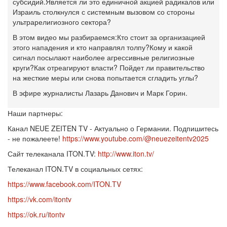
субсидий.
Является ли это единичной акцией радикалов или
Израиль столкнулся с системным вызовом со стороны
ультрарелигиозного сектора?
В этом видео мы разбираемся:
Кто стоит за организацией
этого нападения и кто направлял толпу?
Кому и какой
сигнал посылают наиболее агрессивные религиозные
круги?
Как отреагируют власти? Пойдет ли правительство
на жесткие меры или снова попытается сгладить углы?
В эфире журналисты Лазарь Данович и Марк Горин.
Наши партнеры:
Канал NEUE ZEITEN TV - Актуально о Германии. Подпишитесь
- не пожалеете!
https://www.youtube.com/@neuezeitentv2025
Сайт телеканала ITON.TV:
http://www.iton.tv/
Телеканал ITON.TV в социальных сетях:
https://www.facebook.com/ITON.TV
https://vk.com/itontv
https://ok.ru/itontv