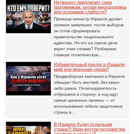
Нетаньяху предлагает союз
противникам: хитрая многоходовка
или осознание слабости?
Премьер-министр Израиля делает
громкое заявление: после выборов
он готов сформировать
правительство национального
единства. Но кто на самом деле
верит этим словам? Разбираем
главную политическую…
Избирательный подлог в Израиле:
миф или реальная угроза?
Предвыборная кампания в Израиле
обещает быть жесткой, без каких-
либо рамок. Политкорректность
отброшена в сторону: в ход идут
самые циничные приемы — от
использования гибели защитников
страны в…
В Израиле будет отдельная
страна?! Иран внутри государства
или буря в стакане?