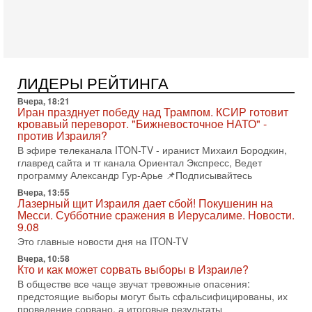
Израиль готов ударить по Ирану!
В эфире телеканала ITON-TV Григорий Тамар, офицер
ЦАХАЛа в отставке, писатель, журналист, военный историк.
Ведет программу Александр Гур-Арье.
3-08-2026, 15:23
Иран задыхается. КСИР готовит удар! Россия теряет
ЛИДЕРЫ РЕЙТИНГА
последних союзников. Путин - псих!
Вчера, 18:21
В эфире ITON-TV доктор Эльдар Намазов , историк,
Иран празднует победу над Трампом. КСИР готовит
политолог, в прошлом – помощник Президента
кровавый переворот. "Бижневосточное НАТО" -
Азербайджана Гейдара Алиева . Ведет программу
против Израиля?
Александр
В эфире телеканала ITON-TV - иранист Михаил Бородкин,
3-08-2026, 11:09
главред сайта и тг канала Ориентал Экспресс, Ведет
Выборы в Израиле в опасности?! ШАБАК формирует
программу Александр Гур-Арье 📌Подписывайтесь
спецотдел
Вчера, 13:55
В этом выпуске мы разбираем одну из самых тревожных
Лазерный щит Израиля дает сбой! Покушенин на
тем израильской политики. Известно, что израильская
Месси. Субботние сражения в Иерусалиме. Новости.
Служба общей безопасности (ШАБАК) создала
9.08
Это главные новости дня на ITON-TV
3-08-2026, 08:32
Трамп и Иран: последний шанс - НОВОСТИ
Вчера, 10:58
03/08/2026
Кто и как может сорвать выборы в Израиле?
Президент США Дональд Трамп объявил о возобновлении
В обществе все чаще звучат тревожные опасения:
переговоров с Ираном, но Тегеран пока не подтвердил
предстоящие выборы могут быть сфальсифицированы, их
готовность к диалогу. По словам американского
проведение сорвано, а итоговые результаты