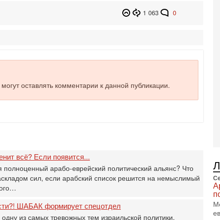
3-
1 063
0
И
т
В
п
А
А
3-
В
е могут оставлять комментарии к данной публикации.
ф
В
те
С
3-
Т
0
нит всё? Если появится...
П
в
я полноценный арабо-еврейский политический альянс? Что
не
аскладом сил, если арабский список решится на немыслимый
Се
А
а
кого…
п
2-
М
сти?! ШАБАК формирует спецотдел
Т
е
0
 одну из самых тревожных тем израильской политики.