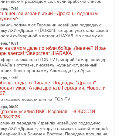
олитическим раскладом сил, если арабский список
резидент США Дональд Трамп сегодня заявил об
тмене подготовленного удара по Ирану после
ера, 17:49
снащен ли израильский «Дракон» ядерным
бращений Тегерана и других стран региона. По его
ружием?
ловам,
зраиль получил от Германии новейшую подводную
08-2026, 17:50
одку АХИ «Дракон» (Drakon), которая уже стала самой
Русский голос» Израиля: кто заберет его на этот
орогой субмариной в истории ЦАХАЛ. Но почему её
аз?
ера, 16:51
олоса русскоязычных репатриантов не раз кардинально
ак на самом деле погибли бойцы Ливане? Иран
еняли политический ландшафт Израиля. Достаточно
арывается! "Зверства" ШАБАКА
спомнить взлет партии «Исраэль ба-алия», когда
 эфире телеканала ITON-TV Григорий Тамар, офицер
-07-2026, 17:00
АХАЛа в отставке, писатель, журналист, военный
айны закрытых дверей: о чём на самом деле
сторик. Ведет программу Александр Гур-Арье.
олчат Трамп и Нетаньяху?
ера, 11:59
едавний визит премьер-министра Израиля Биньямина
ибель солдат в Ливане. Подлодка "Дракон"
етаньяху в США и его встреча с Дональдом Трампом
аводит ужас! Атака дрона в Германии. Новости
ставили больше вопросов, чем ответов. Полная
.07
то главные новости дня на ITON-TV
-07-2026, 15:18
ран готовит покушение на Нетаниягу! Трамп не
ера, 08:20
очет эскалации, но КСИР готовит взрыв!
Дракон» усилил ВМС Израиля - НОВОСТИ
6/08/2026
 эфире телеканала ITON-TV СЕРГЕЙ МИГДАЛЬ,
ксперт по вопросам безопасности, офицер запаса
ермания передала Израилю новейшую подводную
еждународного управления полиции Израиля, автор
одку АХИ «Дракон», которую называют самой мощной
убмариной на Ближнем Востоке. Передача прошла на
-07-2026, 09:02