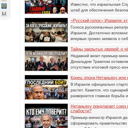
Известно, что израильская С
штаб для обеспечения безоп
«Русский голос» Израиля: кт
Голоса русскоязычных репатр
Израиля. Достаточно вспомнит
впервые громко заявила о се
Тайны закрытых дверей: о ч
Недавний визит премьер-мини
Дональдом Трампом оставили 
отсутствие итоговой пресс-к
Конец эпохи Нетаньяху или 
В Израиле официально старто
растет. Кажется, что сценарий
развернется главная борьба 
Нетаньяху предлагает союз 
слабости?
Премьер-министр Израиля дел
сформировать правительство 