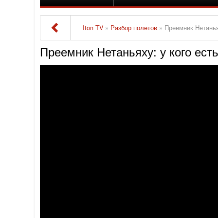
Iton TV
»
Разбор полетов
» Преемник Нетанья
Преемник Нетаньяху: у кого ес