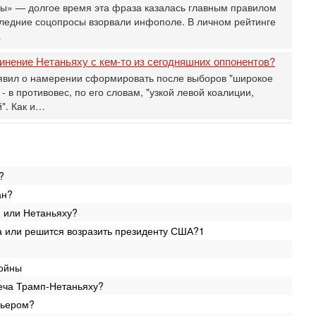
вы» — долгое время эта фраза казалась главным правилом
И
следние соцопросы взорвали инфополе. В личном рейтинге
Се
…
А
п
инение Нетаньяху с кем-то из сегодняшних оппонентов?
М
явил о намерении сформировать после выборов "широкое
е
 в противовес, по его словам, "узкой левой коалиции,
п
". Как и…
Вч
О
о
И
л
?
д
ан?
Вч
К
 или Нетаньяху?
н
а или решится возразить президенту США?1
В
Ц
и
войны
Вч
еча Трамп-Нетаньяху?
«
0
мьером?