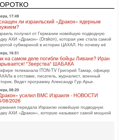
ера, 17:49
КОРОТКО
снащен ли израильский «Дракон» ядерным
ружием?
зраиль получил от Германии новейшую подводную
одку АХИ «Дракон» (Drakon), которая уже стала самой
орогой субмариной в истории ЦАХАЛ. Но почему её
ера, 16:51
ак на самом деле погибли бойцы Ливане? Иран
арывается! "Зверства" ШАБАКА
 эфире телеканала ITON-TV Григорий Тамар, офицер
АХАЛа в отставке, писатель, журналист, военный
сторик. Ведет программу Александр Гур-Арье.
ера, 08:20
Дракон» усилил ВМС Израиля - НОВОСТИ
6/08/2026
ермания передала Израилю новейшую подводную
одку АХИ «Дракон», которую называют самой мощной
убмариной на Ближнем Востоке. Передача прошла на
08-2026, 18:16
колько ещё Нетаниягу продержится у власти?
Нетаниягу вечен?» — почему предстоящие выборы в
зраиле могут стать самыми интригующими? Биньямин
етаниягу снова уверенно заявляет, что победа на