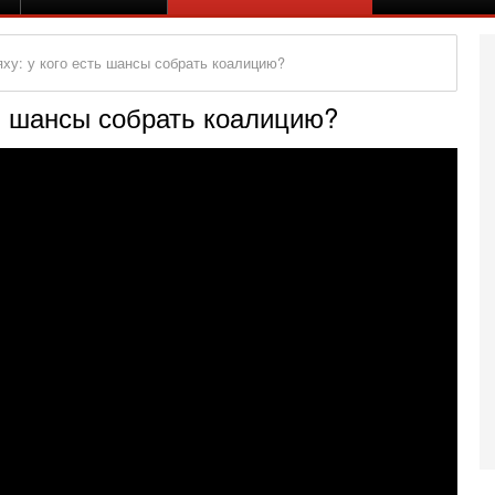
ху: у кого есть шансы собрать коалицию?
ть шансы собрать коалицию?
Се
А
п
М
е
п