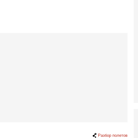
5-
Т
0
П
О
ег
4-
Т
У
С
С
к
3-
«
С
до
о
3-
Х
И
В
Ц
и
Разбор полетов