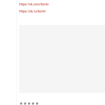
https://vk.com/itontv
https://ok.ru/itontv