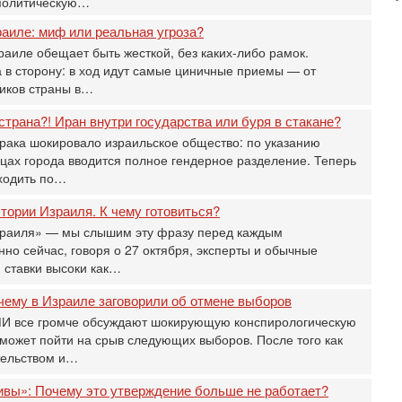
политическую…
Б
3
аиле: миф или реальная угроза?
С
аиле обещает быть жесткой, без каких-либо рамок.
д
 в сторону: в ход идут самые циничные приемы — от
р
иков страны в…
г
страна?! Иран внутри государства или буря в стакане?
30
И
ака шокировало израильское общество: по указанию
о
ицах города вводится полное гендерное разделение. Теперь
С
ходить по…
н
п
ории Израиля. К чему готовиться?
т
зраиля» — мы слышим эту фразу перед каждым
30
но сейчас, говоря о 27 октября, эксперты и обычные
П
 ставки высоки как…
з
В
чему в Израиле заговорили об отмене выборов
р
СМИ все громче обсуждают шокирующую конспирологическую
30
может пойти на срыв следующих выборов. После того как
Т
тельством и…
3
П
ивы»: Почему это утверждение больше не работает?
в