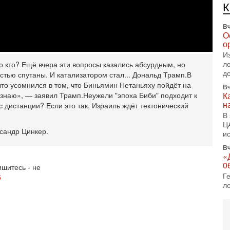
Вч
О
о
И
л
д
Вч
то кто? Ещё вчера эти вопросы казались абсурдным, но
К
стью спутаны. И катализатором стал... Дональд Трамп.
В
н
о усомнился в том, что Биньямин Нетаньяху пойдёт на
В
 знаю», — заявил Трамп.
Неужели "эпоха Биби" подходит к
Ц
с дистанции? Если это так, Израиль ждёт тектонический
и
Вч
«
сандр Цинкер.
0
Г
л
шитесь - не
с
5
5-
С
«
И
Н