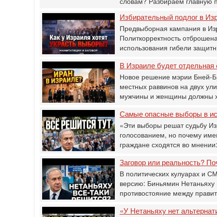
словам? Разбираем главную 
Избирательный подлог в Изр
Предвыборная кампания в Изр
Политкорректность отброшена
использования гибели защитн
В Израиле будет отдельная 
Новое решение мэрии Бней-Бр
местных раввинов на двух ул
мужчины и женщины должны 
Самые опасные выборы в ист
«Эти выборы решат судьбу И
голосованием, но почему имен
граждане сходятся во мнении:
Заговор или реальность? По
В политических кулуарах и 
версию: Биньямин Нетаньяху 
противостояние между прави
«У Нетаньяху нет альтернат