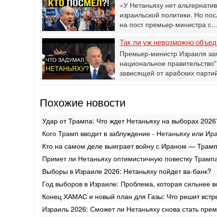
«У Нетаньяху нет альтернати
израильской политики. Но по
на пост премьер-министра с
Так ли уж невозможно объед
Премьер-министр Израиля за
национальное правительство" -
зависящей от арабских партий
Похожие новости
Удар от Трампа: Что ждет Нетаньяху на выборах 2026
Кого Трамп вводит в заблуждение - Нетаньяху или Ир
Кто на самом деле выиграет войну с Ираном — Трамп
Примет ли Нетаньяху оптимистичную повестку Трамп
Выборы в Израиле 2026: Нетаньяху пойдет ва-банк?
Год выборов в Израиле: Проблема, которая сильнее 
Конец ХАМАС и новый план для Газы: Что решит встр
Израиль 2026: Сможет ли Нетаньяху снова стать пре