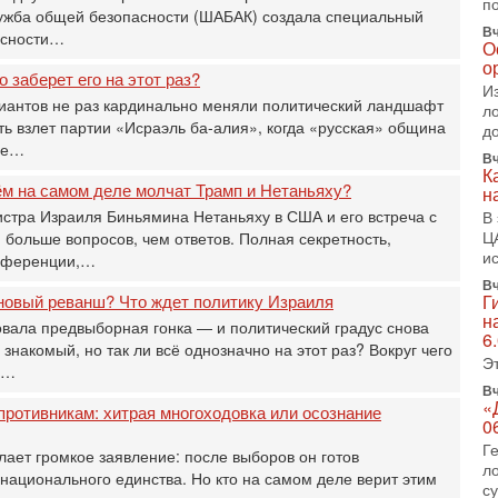
п
П
лужба общей безопасности (ШАБАК) создала специальный
о
Вч
асности…
О
о
о
с
о заберет его на этот раз?
И
1-
иантов не раз кардинально меняли политический ландшафт
л
«
ь взлет партии «Исраэль ба-алия», когда «русская» община
д
р
бе…
Вч
Г
К
м
ём на самом деле молчат Трамп и Нетаньяху?
н
в
стра Израиля Биньямина Нетаньяху в США и его встреча с
В
31
Ц
больше вопросов, чем ответов. Полная секретность,
Т
и
онференции,…
м
Вч
Н
новый реванш? Что ждет политику Израиля
Г
Н
н
вала предвыборная гонка — и политический градус снова
о
6
 знакомый, но так ли всё однозначно на этот раз? Вокруг чего
Э
31
и…
И
Вч
х
«
противникам: хитрая многоходовка или осознание
0
В
э
Г
ает громкое заявление: после выборов он готов
М
л
национального единства. Но кто на самом деле верит этим
с
31