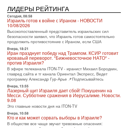
ЦАХАЛа в отставке, писатель, журналист, военный историк.
ЛИДЕРЫ РЕЙТИНГА
Ведет программу Александр Гур-Арье.
3-08-2026, 15:23
Сегодня, 08:58
Иран задыхается. КСИР готовит удар! Россия теряет
Израиль готов к войне с Ираном - НОВОСТИ
последних союзников. Путин - псих!
10/08/2026
В эфире ITON-TV доктор Эльдар Намазов , историк,
Высокопоставленный представитель израильских сил
политолог, в прошлом – помощник Президента
безопасности заявил, что Израиль готов самостоятельно
Азербайджана Гейдара Алиева . Ведет программу
продолжить противостояние с Ираном, если США
Александр
Вчера, 18:21
Иран празднует победу над Трампом. КСИР готовит
3-08-2026, 11:09
кровавый переворот. "Бижневосточное НАТО" -
Выборы в Израиле в опасности?! ШАБАК формирует
против Израиля?
спецотдел
В эфире телеканала ITON-TV - иранист Михаил Бородкин,
В этом выпуске мы разбираем одну из самых тревожных
главред сайта и тг канала Ориентал Экспресс, Ведет
тем израильской политики. Известно, что израильская
программу Александр Гур-Арье 📌Подписывайтесь
Служба общей безопасности (ШАБАК) создала
Вчера, 13:55
3-08-2026, 08:32
Лазерный щит Израиля дает сбой! Покушенин на
Трамп и Иран: последний шанс - НОВОСТИ
Месси. Субботние сражения в Иерусалиме. Новости.
03/08/2026
9.08
Президент США Дональд Трамп объявил о возобновлении
Это главные новости дня на ITON-TV
переговоров с Ираном, но Тегеран пока не подтвердил
Вчера, 10:58
готовность к диалогу. По словам американского
Кто и как может сорвать выборы в Израиле?
2-08-2026, 08:42
В обществе все чаще звучат тревожные опасения:
Трамп отменил удар по Ирану - НОВОСТИ