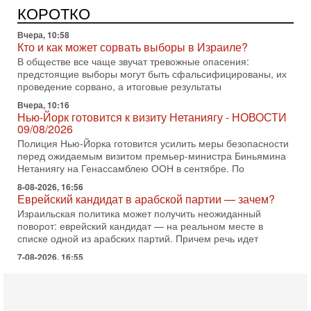
главред сайта и тг канала Ориентал Экспресс, Ведет
КОРОТКО
программу Александр Гур-Арье 📌Подписывайтесь
Вчера, 10:58
Кто и как может сорвать выборы в Израиле?
В обществе все чаще звучат тревожные опасения:
предстоящие выборы могут быть сфальсифицированы, их
проведение сорвано, а итоговые результаты
Вчера, 10:16
Нью-Йорк готовится к визиту Нетаниягу - НОВОСТИ
09/08/2026
Полиция Нью-Йорка готовится усилить меры безопасности
перед ожидаемым визитом премьер-министра Биньямина
Нетаниягу на Генассамблею ООН в сентябре. По
8-08-2026, 16:56
Еврейский кандидат в арабской партии — зачем?
Израильская политика может получить неожиданный
поворот: еврейский кандидат — на реальном месте в
списке одной из арабских партий. Причем речь идет
7-08-2026, 16:55
Арабо-еврейская партия изменит всё? Если
появится...
Может ли в Израиле появиться полноценный арабо-
еврейский политический альянс? Что произойдет с