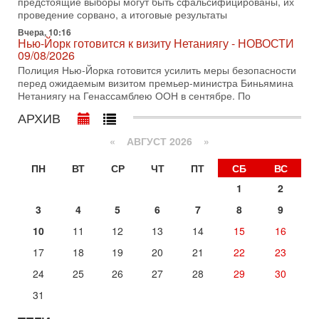
предстоящие выборы могут быть сфальсифицированы, их
02/08/2026
проведение сорвано, а итоговые результаты
Президент США Дональд Трамп сегодня заявил об отмене
Вчера, 10:16
подготовленного удара по Ирану после обращений
Нью-Йорк готовится к визиту Нетаниягу - НОВОСТИ
Тегерана и других стран региона. По его словам,
09/08/2026
1-08-2026, 17:50
Полиция Нью-Йорка готовится усилить меры безопасности
«Русский голос» Израиля: кто заберет его на этот
перед ожидаемым визитом премьер-министра Биньямина
раз?
Нетаниягу на Генассамблею ООН в сентябре. По
Голоса русскоязычных репатриантов не раз кардинально
АРХИВ
меняли политический ландшафт Израиля. Достаточно
вспомнить взлет партии «Исраэль ба-алия», когда
«
АВГУСТ 2026 »
31-07-2026, 17:00
Тайны закрытых дверей: о чём на самом деле
ПН
ВТ
СР
ЧТ
ПТ
СБ
ВС
молчат Трамп и Нетаньяху?
1
2
Недавний визит премьер-министра Израиля Биньямина
Нетаньяху в США и его встреча с Дональдом Трампом
3
4
5
6
7
8
9
оставили больше вопросов, чем ответов. Полная
10
11
12
13
14
15
16
Сегодня, 08:58
Израиль готов к войне с Ираном - НОВОСТИ
17
18
19
20
21
22
23
10/08/2026
24
25
26
27
28
29
30
Высокопоставленный представитель израильских сил
безопасности заявил, что Израиль готов самостоятельно
31
продолжить противостояние с Ираном, если США