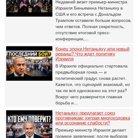
Недавний визит премьер-министра
Израиля Биньямина Нетаньяху в
США и его встреча с Дональдом
Трампом оставили больше вопросов,
чем ответов. Полная секретность,
отсутствие итоговой пресс-
конференции,…
Конец эпохи Нетаньяху или новый
реванш? Что ждет политику
Израиля
В Израиле официально стартовала
предвыборная гонка — и
политический градус снова растет.
Кажется, что сценарий знакомый, но
так ли всё однозначно на этот раз?
Вокруг чего развернется главная
борьба и…
Нетаньяху предлагает союз
противникам: хитрая многоходовка
или осознание слабости?
Премьер-министр Израиля делает
громкое заявление: после выборов