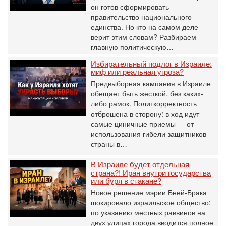
он готов сформировать
правительство национального
единства. Но кто на самом деле
верит этим словам? Разбираем
главную политическую…
Избирательный подлог в Израиле:
миф или реальная угроза?
Предвыборная кампания в Израиле
обещает быть жесткой, без каких-
либо рамок. Политкорректность
отброшена в сторону: в ход идут
самые циничные приемы — от
использования гибели защитников
страны в…
В Израиле будет отдельная
страна?! Иран внутри государства
или буря в стакане?
Новое решение мэрии Бней-Брака
шокировало израильское общество:
по указанию местных раввинов на
двух улицах города вводится полное