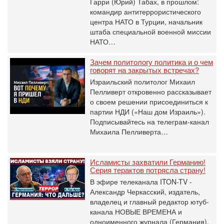
Гарри (Юрий) Табах, в прошлом:
командир антитеррористического
центра НАТО в Турции, начальник
штаба специальной военной миссии
НАТО…
Зачем политологу политика и о чем
говорят на закрытых встречах?
Израильский политолог Михаил
Пелливерт откровенно рассказывает
о своем решении присоединиться к
партии НДИ («Наш дом Израиль»).
Подписывайтесь на телеграм-канал
Михаила Пелливерта…
Исламисты захватили Германию!
Серия терактов потрясла страну!
В эфире телеканала ITON-TV -
Александр Черкасский, издатель,
владелец и главный редактор ютуб-
канала НОВЫЕ ВРЕМЕНА и
одноименного журнала (Германия).