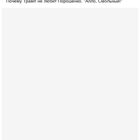
Почему Трамп не любит Порошенко. "Алло, Смольный!"
Вчера, 17:49
Оснащен ли израильский «Дракон» ядерным
оружием?
Израиль получил от Германии новейшую подводную лодку
АХИ «Дракон» (Drakon), которая уже стала самой дорогой
субмариной в истории ЦАХАЛ. Но почему её