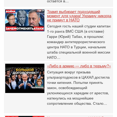
остаётся в…
Трамп выбирает подходящий
момент для удара! Украину никогда
не примут в НАТО
Сегодня гость нашей студии капитан
1-го ранга ВМC США (в отставке)
Гарри (Юрий) Табах, в прошлом:
командир антитеррористического
центра НАТО в Турции, начальник
штаба специальной военной миссии
НАТО…
«Либо в армию — либо в тюрьму?»
Ситуация вокруг призыва
ультраортодоксов в ЦАХАЛ достигла
точки кипения. Попытки принять
закон, освобождающий
уклоняющихся харедим от арестов,
наткнулись на мощнейшее
сопротивление общества. Стало…