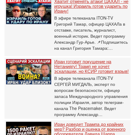
Хватит отменять атаки! ЦАХАЛ - не
игрушка! Израиль готов ударить по
Ирану!
В эфире телеканала ITON-TV
Григорий Тамар, офицер ЦАХАЛа в
отставке, писатель, журналист,
военный историк. Ведет программу
Александр Гур-Арье. 📌Подпишитесь
на канал Григория Тамара:…
Иран готовит покушение на
Нетаниягу! Трамп не хочет
эскалации, но КСИР готовит взрыв!
В эфире телеканала ITON-TV
СЕРГЕЙ МИГДАЛЬ, эксперт по
вопросам безопасности, офицер
запаса Международного управления
полиции Израиля, автор телеграм-
канала The Peacemaker. Ведет
программу Александр…
Иран доведет Трампа до крайних
мер? Разбор и оценка от военного
обозревателя Давида Шарпа