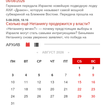
оценка от военного обозревателя Давида Шарпа
06/08/2026
Ситуация вокруг противостояния Ирана и США накаляется
Германия передала Израилю новейшую подводную лодку
с каждым днем. Почему Трамп в самый последний момент
АХИ «Дракон», которую называют самой мощной
отменил решение о нанесении тяжелых ударов
субмариной на Ближнем Востоке. Передача прошла на
5-08-2026, 18:16
30-07-2026, 16:54
Сколько ещё Нетаниягу продержится у власти?
Покупатель авиакомпании «Аркия» намерен
запретить полеты по субботам!
«Нетаниягу вечен?» — почему предстоящие выборы в
Израиле могут стать самыми интригующими? Биньямин
Вокруг возможной продажи авиакомпании «Аркия»
Нетаниягу снова уверенно заявляет, что победа на
разгорается громкий конфликт.
АРХИВ
30-07-2026, 08:16
Трамп готовит удар по Ирану - НОВОСТИ 30/07/2026
«
АВГУСТ 2026 »
Президент США Дональд Трамп сегодня рассматривает
возможность масштабной военной операции против Ирана
ПН
ВТ
СР
ЧТ
ПТ
СБ
ВС
после ракетной атаки на американскую базу в
1
2
29-07-2026, 18:28
Трамп взбешен атакой на базы! Иран играет с огнем.
3
4
5
6
7
8
9
Израиль меняет курс
В эфире телеканала ITON-TV политолог Цви Маген,
10
11
12
13
14
15
16
дипломат, в прошлом - старший офицер военной разведки
17
18
19
20
21
22
23
АМАН, глава спецслужбы "Натив", ‎Чрезвычайный и
Вчера, 17:49
24
25
26
27
28
29
30
Оснащен ли израильский «Дракон» ядерным
31
оружием?