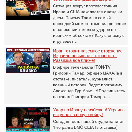
Ситуация вокруг противостояния
Ирана и США накаляется с каждым
днем. Почему Трамп в самый
последний момент отменил решение
о нанесении тяжелых ударов по
иранским объектам? Какую опасную
игру ведет…
Иран готовит наземное вторжение.
Израиль повышает готовность.
Развязка все ближе!
В эфире телеканала ITON-TV
Григорий Тамар, офицер ЦАХАЛа в
отставке, писатель, журналист,
военный историк. Ведет программу
Александр Гур-Арье. 📌Подпишитесь
на канал Григория Тамара:…
Удар по Ирану неизбежен! Украина
вступает в новую войну!
Сегодня гость нашей студии капитан
1-го ранга ВМC США (в отставке)