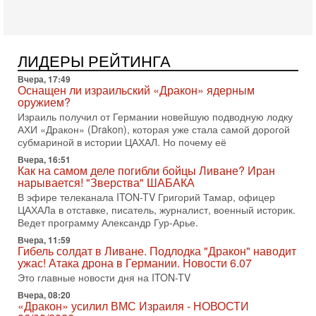
меняли политический ландшафт Израиля. Достаточно
вспомнить взлет партии «Исраэль ба-алия», когда
31-07-2026, 17:00
Тайны закрытых дверей: о чём на самом деле
ЛИДЕРЫ РЕЙТИНГА
молчат Трамп и Нетаньяху?
Вчера, 17:49
Недавний визит премьер-министра Израиля Биньямина
Оснащен ли израильский «Дракон» ядерным
Нетаньяху в США и его встреча с Дональдом Трампом
оружием?
оставили больше вопросов, чем ответов. Полная
Израиль получил от Германии новейшую подводную лодку
31-07-2026, 15:18
АХИ «Дракон» (Drakon), которая уже стала самой дорогой
Иран готовит покушение на Нетаниягу! Трамп не
субмариной в истории ЦАХАЛ. Но почему её
хочет эскалации, но КСИР готовит взрыв!
Вчера, 16:51
В эфире телеканала ITON-TV СЕРГЕЙ МИГДАЛЬ, эксперт
Как на самом деле погибли бойцы Ливане? Иран
по вопросам безопасности, офицер запаса
нарывается! "Зверства" ШАБАКА
Международного управления полиции Израиля, автор
В эфире телеканала ITON-TV Григорий Тамар, офицер
ЦАХАЛа в отставке, писатель, журналист, военный историк.
31-07-2026, 09:02
Битва за разоружение ХАМАСа - НОВОСТИ
Ведет программу Александр Гур-Арье.
31/07/2026
Вчера, 11:59
Сегодня президент США Дональд Трамп заявил о
Гибель солдат в Ливане. Подлодка "Дракон" наводит
достижении исторического соглашения о полном
ужас! Атака дрона в Германии. Новости 6.07
разоружении ХАМАСа и других вооруженных группировок в
Это главные новости дня на ITON-TV
30-07-2026, 17:59
Вчера, 08:20
Иран доведет Трампа до крайних мер? Разбор и
«Дракон» усилил ВМС Израиля - НОВОСТИ