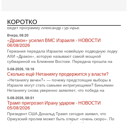
Вчера, 16:51
Как на самом деле погибли бойцы Ливане? Иран
нарывается! "Зверства" ШАБАКА
В эфире телеканала ITON-TV Григорий Тамар, офицер
КОРОТКО
ЦАХАЛа в отставке, писатель, журналист, военный историк.
Ведет программу Александр Гур-Арье.
Вчера, 08:20
«Дракон» усилил ВМС Израиля - НОВОСТИ
06/08/2026
Германия передала Израилю новейшую подводную лодку
АХИ «Дракон», которую называют самой мощной
субмариной на Ближнем Востоке. Передача прошла на
5-08-2026, 18:16
Сколько ещё Нетаниягу продержится у власти?
«Нетаниягу вечен?» — почему предстоящие выборы в
Израиле могут стать самыми интригующими? Биньямин
Нетаниягу снова уверенно заявляет, что победа на
5-08-2026, 08:51
Трамп пригрозил Ирану ударом - НОВОСТИ
05/08/2026
Президент США Дональд Трамп сегодня заявил, что
Ормузский пролив может быть открыт «очень скоро». По
его словам, если этого не произойдет, Иран ждет