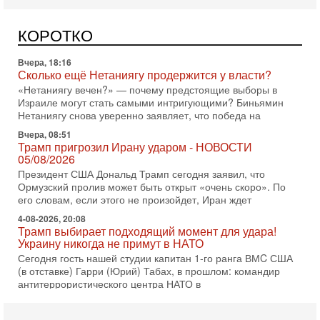
Вчера, 18:16
Сколько ещё Нетаниягу продержится у власти?
КОРОТКО
«Нетаниягу вечен?» — почему предстоящие выборы в
Израиле могут стать самыми интригующими? Биньямин
Нетаниягу снова уверенно заявляет, что победа на
Вчера, 08:51
Трамп пригрозил Ирану ударом - НОВОСТИ
05/08/2026
Президент США Дональд Трамп сегодня заявил, что
Ормузский пролив может быть открыт «очень скоро». По
его словам, если этого не произойдет, Иран ждет
4-08-2026, 20:08
Трамп выбирает подходящий момент для удара!
Украину никогда не примут в НАТО
Сегодня гость нашей студии капитан 1-го ранга ВМC США
(в отставке) Гарри (Юрий) Табах, в прошлом: командир
антитеррористического центра НАТО в
3-08-2026, 19:07
«Либо в армию — либо в тюрьму?»
Ситуация вокруг призыва ультраортодоксов в ЦАХАЛ
достигла точки кипения. Попытки принять закон,
освобождающий уклоняющихся харедим от арестов,