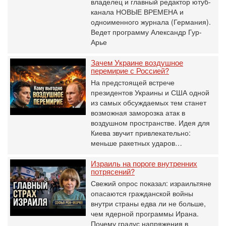
владелец и главный редактор ютуб-
канала НОВЫЕ ВРЕМЕНА и
одноименного журнала (Германия).
Ведет программу Александр Гур-
Арье
Зачем Украине воздушное
перемирие с Россией?
На предстоящей встрече
президентов Украины и США одной
из самых обсуждаемых тем станет
возможная заморозка атак в
воздушном пространстве. Идея для
Киева звучит привлекательно:
меньше ракетных ударов…
Израиль на пороге внутренних
потрясений?
Свежий опрос показал: израильтяне
опасаются гражданской войны
внутри страны едва ли не больше,
чем ядерной программы Ирана.
Почему градус напряжения в