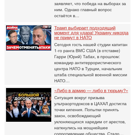
заявляет, что победа на выборах за
ним. Однако главный вопрос
остаётся в…
Трамп выбирает подходящий
момент для удара! Украину никогда
не примут в НАТО
Сегодня гость нашей студии капитан
1-го ранга ВМC США (в отставке)
Гарри (Юрий) Табах, в прошлом:
командир антитеррористического
центра НАТО в Турции, начальник
штаба специальной военной миссии
НАТО…
«Либо в армию — либо в тюрьму?»
Ситуация вокруг призыва
ультраортодоксов в ЦАХАЛ достигла
точки кипения. Попытки принять
закон, освобождающий
уклоняющихся харедим от арестов,
наткнулись на мощнейшее
сопротивление общества. Стало…