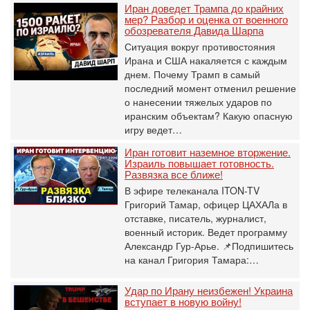
Иран доведет Трампа до крайних
мер? Разбор и оценка от военного
обозревателя Давида Шарпа
Ситуация вокруг противостояния
Ирана и США накаляется с каждым
днем. Почему Трамп в самый
последний момент отменил решение
о нанесении тяжелых ударов по
иранским объектам? Какую опасную
игру ведет…
Иран готовит наземное вторжение.
Израиль повышает готовность.
Развязка все ближе!
В эфире телеканала ITON-TV
Григорий Тамар, офицер ЦАХАЛа в
отставке, писатель, журналист,
военный историк. Ведет программу
Александр Гур-Арье. 📌Подпишитесь
на канал Григория Тамара:…
Удар по Ирану неизбежен! Украина
вступает в новую войну!