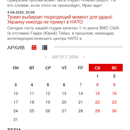
возможность масштабной военной операции против Ирана
его словам, если этого не произойдет, Иран ждет
после ракетной атаки на американскую базу в
4-08-2026, 20:08
Трамп выбирает подходящий момент для удара!
29-07-2026, 18:28
Украину никогда не примут в НАТО
Трамп взбешен атакой на базы! Иран играет с огнем.
Израиль меняет курс
Сегодня гость нашей студии капитан 1-го ранга ВМC США
В эфире телеканала ITON-TV политолог Цви Маген,
(в отставке) Гарри (Юрий) Табах, в прошлом: командир
дипломат, в прошлом - старший офицер военной разведки
антитеррористического центра НАТО в
АМАН, глава спецслужбы "Натив", ‎Чрезвычайный и
АРХИВ
29-07-2026, 15:31
Иран готовит наземное вторжение. Израиль
«
АВГУСТ 2026 »
повышает готовность. Развязка все ближе!
В эфире телеканала ITON-TV Григорий Тамар, офицер
ПН
ВТ
СР
ЧТ
ПТ
СБ
ВС
ЦАХАЛа в отставке, писатель, журналист, военный историк.
1
2
Ведет программу Александр Гур-Арье.
3
4
5
6
7
8
9
29-07-2026, 11:48
Соцработники выходит на "тропу войны" с местными
10
11
12
13
14
15
16
властями
Около 7 400 социальных работников по всему Израилю
17
18
19
20
21
22
23
могут перейти к акциям протеста. Гистадрут объявил о
24
25
26
27
28
29
30
начале трудового спора между Профсоюзом
31
Сегодня, 08:20
«Дракон» усилил ВМС Израиля - НОВОСТИ
06/08/2026
ТЕГИ