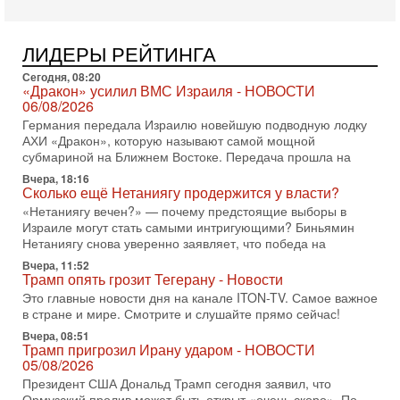
В эфире телеканала ITON-TV СЕРГЕЙ МИГДАЛЬ, эксперт
по вопросам безопасности, офицер запаса
Международного управления полиции Израиля, автор
ЛИДЕРЫ РЕЙТИНГА
31-07-2026, 09:02
Битва за разоружение ХАМАСа - НОВОСТИ
Сегодня, 08:20
«Дракон» усилил ВМС Израиля - НОВОСТИ
31/07/2026
06/08/2026
Сегодня президент США Дональд Трамп заявил о
Германия передала Израилю новейшую подводную лодку
достижении исторического соглашения о полном
АХИ «Дракон», которую называют самой мощной
разоружении ХАМАСа и других вооруженных группировок в
субмариной на Ближнем Востоке. Передача прошла на
30-07-2026, 17:59
Вчера, 18:16
Иран доведет Трампа до крайних мер? Разбор и
Сколько ещё Нетаниягу продержится у власти?
оценка от военного обозревателя Давида Шарпа
«Нетаниягу вечен?» — почему предстоящие выборы в
Ситуация вокруг противостояния Ирана и США накаляется
Израиле могут стать самыми интригующими? Биньямин
с каждым днем. Почему Трамп в самый последний момент
Нетаниягу снова уверенно заявляет, что победа на
отменил решение о нанесении тяжелых ударов
Вчера, 11:52
30-07-2026, 16:54
Трамп опять грозит Тегерану - Новости
Покупатель авиакомпании «Аркия» намерен
Это главные новости дня на канале ITON-TV. Самое важное
запретить полеты по субботам!
в стране и мире. Смотрите и слушайте прямо сейчас!
Вокруг возможной продажи авиакомпании «Аркия»
Вчера, 08:51
разгорается громкий конфликт.
Трамп пригрозил Ирану ударом - НОВОСТИ
30-07-2026, 08:16
05/08/2026
Трамп готовит удар по Ирану - НОВОСТИ 30/07/2026
Президент США Дональд Трамп сегодня заявил, что
Президент США Дональд Трамп сегодня рассматривает
Ормузский пролив может быть открыт «очень скоро». По