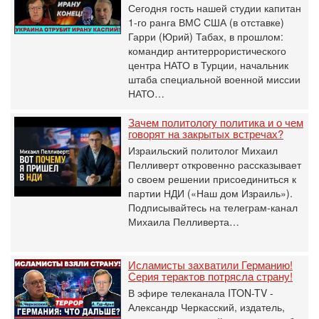
Сегодня гость нашей студии капитан
1-го ранга ВМC США (в отставке)
Гарри (Юрий) Табах, в прошлом:
командир антитеррористического
центра НАТО в Турции, начальник
штаба специальной военной миссии
НАТО…
Зачем политологу политика и о чем
говорят на закрытых встречах?
Израильский политолог Михаил
Пелливерт откровенно рассказывает
о своем решении присоединиться к
партии НДИ («Наш дом Израиль»).
Подписывайтесь на телеграм-канал
Михаила Пелливерта…
Исламисты захватили Германию!
Серия терактов потрясла страну!
В эфире телеканала ITON-TV -
Александр Черкасский, издатель,