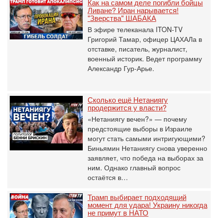
Как на самом деле погибли бойцы
Ливане? Иран нарывается!
"Зверства" ШАБАКА
В эфире телеканала ITON-TV
Григорий Тамар, офицер ЦАХАЛа в
отставке, писатель, журналист,
военный историк. Ведет программу
Александр Гур-Арье.
Сколько ещё Нетаниягу
продержится у власти?
«Нетаниягу вечен?» — почему
предстоящие выборы в Израиле
могут стать самыми интригующими?
Биньямин Нетаниягу снова уверенно
заявляет, что победа на выборах за
ним. Однако главный вопрос
остаётся в…
Трамп выбирает подходящий
момент для удара! Украину никогда
не примут в НАТО