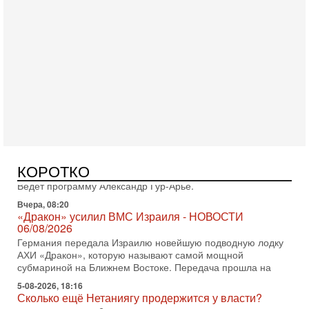
Вчера, 17:49
Оснащен ли израильский «Дракон» ядерным
оружием?
Израиль получил от Германии новейшую подводную лодку
АХИ «Дракон» (Drakon), которая уже стала самой дорогой
субмариной в истории ЦАХАЛ. Но почему её
Вчера, 16:51
Как на самом деле погибли бойцы Ливане? Иран
нарывается! "Зверства" ШАБАКА
В эфире телеканала ITON-TV Григорий Тамар, офицер
КОРОТКО
ЦАХАЛа в отставке, писатель, журналист, военный историк.
Ведет программу Александр Гур-Арье.
Вчера, 08:20
«Дракон» усилил ВМС Израиля - НОВОСТИ
06/08/2026
Германия передала Израилю новейшую подводную лодку
АХИ «Дракон», которую называют самой мощной
субмариной на Ближнем Востоке. Передача прошла на
5-08-2026, 18:16
Сколько ещё Нетаниягу продержится у власти?