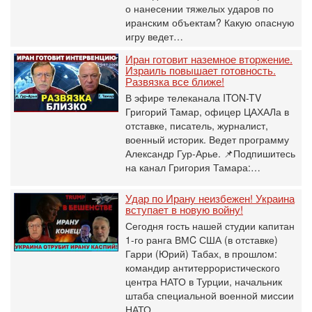
о нанесении тяжелых ударов по
иранским объектам? Какую опасную
игру ведет…
Иран готовит наземное вторжение.
Израиль повышает готовность.
Развязка все ближе!
В эфире телеканала ITON-TV
Григорий Тамар, офицер ЦАХАЛа в
отставке, писатель, журналист,
военный историк. Ведет программу
Александр Гур-Арье. 📌Подпишитесь
на канал Григория Тамара:…
Удар по Ирану неизбежен! Украина
вступает в новую войну!
Сегодня гость нашей студии капитан
1-го ранга ВМC США (в отставке)
Гарри (Юрий) Табах, в прошлом:
командир антитеррористического
центра НАТО в Турции, начальник
штаба специальной военной миссии
НАТО…