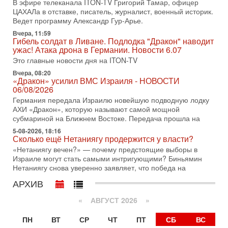
В эфире телеканала ITON-TV Григорий Тамар, офицер
ЦАХАЛа в отставке, писатель, журналист, военный историк.
31-07-2026, 09:02
Битва за разоружение ХАМАСа - НОВОСТИ
Ведет программу Александр Гур-Арье.
31/07/2026
Вчера, 11:59
Сегодня президент США Дональд Трамп заявил о
Гибель солдат в Ливане. Подлодка "Дракон" наводит
достижении исторического соглашения о полном
ужас! Атака дрона в Германии. Новости 6.07
разоружении ХАМАСа и других вооруженных группировок в
Это главные новости дня на ITON-TV
30-07-2026, 17:59
Вчера, 08:20
Иран доведет Трампа до крайних мер? Разбор и
«Дракон» усилил ВМС Израиля - НОВОСТИ
оценка от военного обозревателя Давида Шарпа
06/08/2026
Ситуация вокруг противостояния Ирана и США накаляется
Германия передала Израилю новейшую подводную лодку
с каждым днем. Почему Трамп в самый последний момент
АХИ «Дракон», которую называют самой мощной
отменил решение о нанесении тяжелых ударов
субмариной на Ближнем Востоке. Передача прошла на
5-08-2026, 18:16
30-07-2026, 16:54
Сколько ещё Нетаниягу продержится у власти?
Покупатель авиакомпании «Аркия» намерен
запретить полеты по субботам!
«Нетаниягу вечен?» — почему предстоящие выборы в
Израиле могут стать самыми интригующими? Биньямин
Вокруг возможной продажи авиакомпании «Аркия»
Нетаниягу снова уверенно заявляет, что победа на
разгорается громкий конфликт.
АРХИВ
30-07-2026, 08:16
Трамп готовит удар по Ирану - НОВОСТИ 30/07/2026
«
АВГУСТ 2026 »
Президент США Дональд Трамп сегодня рассматривает
возможность масштабной военной операции против Ирана
ПН
ВТ
СР
ЧТ
ПТ
СБ
ВС
после ракетной атаки на американскую базу в