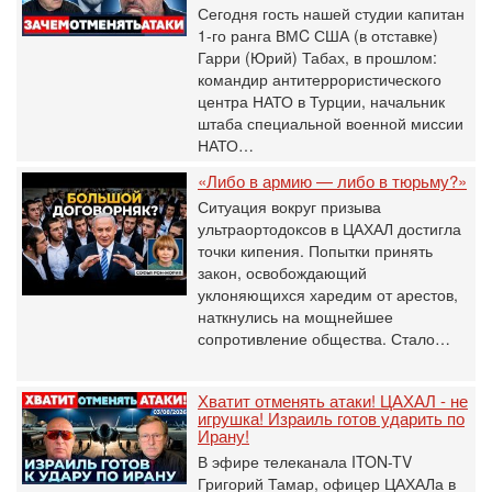
Сегодня гость нашей студии капитан
1-го ранга ВМC США (в отставке)
Гарри (Юрий) Табах, в прошлом:
командир антитеррористического
центра НАТО в Турции, начальник
штаба специальной военной миссии
НАТО…
«Либо в армию — либо в тюрьму?»
Ситуация вокруг призыва
ультраортодоксов в ЦАХАЛ достигла
точки кипения. Попытки принять
закон, освобождающий
уклоняющихся харедим от арестов,
наткнулись на мощнейшее
сопротивление общества. Стало…
Хватит отменять атаки! ЦАХАЛ - не
игрушка! Израиль готов ударить по
Ирану!
В эфире телеканала ITON-TV
Григорий Тамар, офицер ЦАХАЛа в