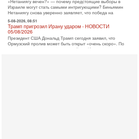
«Нетаниягу вечен?» — почему предстоящие выборы в
Израиле могут стать самыми интригующими? Биньямин
Нетаниягу снова уверенно заявляет, что победа на
5-08-2026, 08:51
Трамп пригрозил Ирану ударом - НОВОСТИ
05/08/2026
Президент США Дональд Трамп сегодня заявил, что
Ормузский пролив может быть открыт «очень скоро». По
его словам, если этого не произойдет, Иран ждет
4-08-2026, 20:08
Трамп выбирает подходящий момент для удара!
Украину никогда не примут в НАТО
Сегодня гость нашей студии капитан 1-го ранга ВМC США
(в отставке) Гарри (Юрий) Табах, в прошлом: командир
антитеррористического центра НАТО в
3-08-2026, 19:07
«Либо в армию — либо в тюрьму?»
Ситуация вокруг призыва ультраортодоксов в ЦАХАЛ
достигла точки кипения. Попытки принять закон,
освобождающий уклоняющихся харедим от арестов,
3-08-2026, 17:18
Хватит отменять атаки! ЦАХАЛ - не игрушка!
Израиль готов ударить по Ирану!