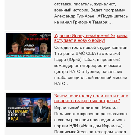
отставке, писатель, журналист,
военный историк. Ведет программу
Александр Гур-Арье. 📌Подпишитесь
на канал Григория Тамара:…
Удар по Ирану неизбежен! Украина
вступает в новую войну!
Сегодня гость нашей студии капитан
1-го ранга ВМC США (в отставке)
Гарри (Юрий) Табах, в прошлом:
командир антитеррористического
центра НАТО в Турции, начальник
штаба специальной военной миссии
НАТО…
Зачем политологу политика и о чем
говорят на закрытых встречах?
Израильский политолог Михаил
Пелливерт откровенно рассказывает
о своем решении присоединиться к
партии НДИ («Наш дом Израиль»).
Подписывайтесь на телеграм-канал