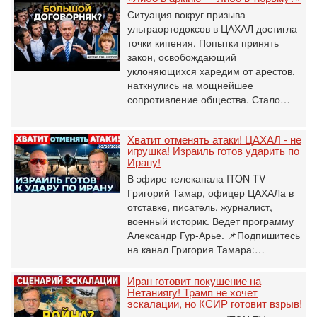
Ситуация вокруг призыва
ультраортодоксов в ЦАХАЛ достигла
точки кипения. Попытки принять
закон, освобождающий
уклоняющихся харедим от арестов,
наткнулись на мощнейшее
сопротивление общества. Стало…
Хватит отменять атаки! ЦАХАЛ - не
игрушка! Израиль готов ударить по
Ирану!
В эфире телеканала ITON-TV
Григорий Тамар, офицер ЦАХАЛа в
отставке, писатель, журналист,
военный историк. Ведет программу
Александр Гур-Арье. 📌Подпишитесь
на канал Григория Тамара:…
Иран готовит покушение на
Нетаниягу! Трамп не хочет
эскалации, но КСИР готовит взрыв!