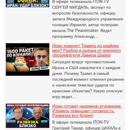
В эфире телеканала ITON-TV
СЕРГЕЙ МИГДАЛЬ, эксперт по
вопросам безопасности, офицер
запаса Международного управления
полиции Израиля, автор телеграм-
канала The Peacemaker. Ведет
программу Александр…
Иран доведет Трампа до крайних
мер? Разбор и оценка от военного
обозревателя Давида Шарпа
Ситуация вокруг противостояния
Ирана и США накаляется с каждым
днем. Почему Трамп в самый
последний момент отменил решение
о нанесении тяжелых ударов по
иранским объектам? Какую опасную
игру ведет…
Иран готовит наземное вторжение.
Израиль повышает готовность.
Развязка все ближе!
В эфире телеканала ITON-TV
Григорий Тамар, офицер ЦАХАЛа в