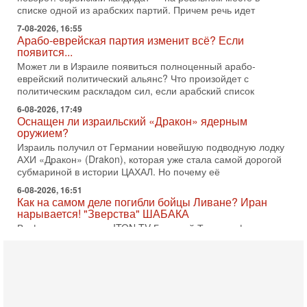
списке одной из арабских партий. Причем речь идет
7-08-2026, 16:55
Арабо-еврейская партия изменит всё? Если
появится...
Может ли в Израиле появиться полноценный арабо-
еврейский политический альянс? Что произойдет с
политическим раскладом сил, если арабский список
6-08-2026, 17:49
Оснащен ли израильский «Дракон» ядерным
оружием?
Израиль получил от Германии новейшую подводную лодку
АХИ «Дракон» (Drakon), которая уже стала самой дорогой
субмариной в истории ЦАХАЛ. Но почему её
6-08-2026, 16:51
Как на самом деле погибли бойцы Ливане? Иран
нарывается! "Зверства" ШАБАКА
В эфире телеканала ITON-TV Григорий Тамар, офицер
ЦАХАЛа в отставке, писатель, журналист, военный историк.
Ведет программу Александр Гур-Арье.
6-08-2026, 08:20
«Дракон» усилил ВМС Израиля - НОВОСТИ
06/08/2026