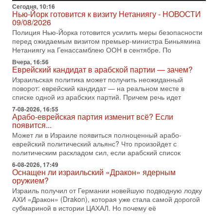
03/08/2026
Сегодня, 10:16
Нью-Йорк готовится к визиту Нетаниягу - НОВОСТИ
Президент США Дональд Трамп объявил о возобновлении
09/08/2026
переговоров с Ираном, но Тегеран пока не подтвердил
Полиция Нью-Йорка готовится усилить меры безопасности
готовность к диалогу. По словам американского
перед ожидаемым визитом премьер-министра Биньямина
2-08-2026, 08:42
Нетаниягу на Генассамблею ООН в сентябре. По
Трамп отменил удар по Ирану - НОВОСТИ
Вчера, 16:56
02/08/2026
Еврейский кандидат в арабской партии — зачем?
Президент США Дональд Трамп сегодня заявил об отмене
Израильская политика может получить неожиданный
подготовленного удара по Ирану после обращений
поворот: еврейский кандидат — на реальном месте в
Тегерана и других стран региона. По его словам,
списке одной из арабских партий. Причем речь идет
1-08-2026, 17:50
7-08-2026, 16:55
«Русский голос» Израиля: кто заберет его на этот
Арабо-еврейская партия изменит всё? Если
раз?
появится...
Голоса русскоязычных репатриантов не раз кардинально
Может ли в Израиле появиться полноценный арабо-
меняли политический ландшафт Израиля. Достаточно
еврейский политический альянс? Что произойдет с
вспомнить взлет партии «Исраэль ба-алия», когда
политическим раскладом сил, если арабский список
31-07-2026, 17:00
6-08-2026, 17:49
Тайны закрытых дверей: о чём на самом деле
Оснащен ли израильский «Дракон» ядерным
молчат Трамп и Нетаньяху?
оружием?
Недавний визит премьер-министра Израиля Биньямина
Израиль получил от Германии новейшую подводную лодку
Нетаньяху в США и его встреча с Дональдом Трампом
АХИ «Дракон» (Drakon), которая уже стала самой дорогой
оставили больше вопросов, чем ответов. Полная
субмариной в истории ЦАХАЛ. Но почему её