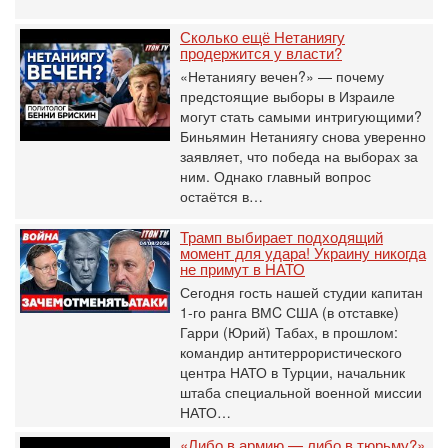
Сколько ещё Нетаниягу
продержится у власти?
«Нетаниягу вечен?» — почему
предстоящие выборы в Израиле
могут стать самыми интригующими?
Биньямин Нетаниягу снова уверенно
заявляет, что победа на выборах за
ним. Однако главный вопрос
остаётся в…
Трамп выбирает подходящий
момент для удара! Украину никогда
не примут в НАТО
Сегодня гость нашей студии капитан
1-го ранга ВМC США (в отставке)
Гарри (Юрий) Табах, в прошлом:
командир антитеррористического
центра НАТО в Турции, начальник
штаба специальной военной миссии
НАТО…
«Либо в армию — либо в тюрьму?»