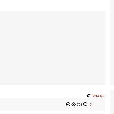
ег
4-
Т
У
С
С
к
3-
«
С
до
о
3-
Х
И
В
Ц
и
3-
Тема дня
И
т
708
0
В
п