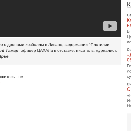
Се
К
н
В
Ц
и
Се
бе с дронами хезболлы в Ливане, задержании "Флотилии
«
ий Тамар
, офицер ЦАХАЛа в отставке, писатель, журналист,
0
Арье
.
Г
л
с
шитесь - не
Вч
С
5
«
И
Н
Вч
Т
0
П
О