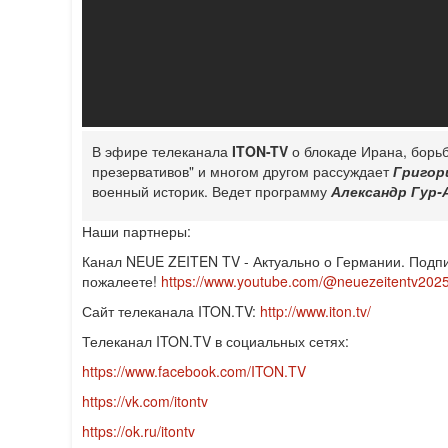
В эфире телеканала
ITON-TV
о блокаде Ирана, борь
презервативов" и многом другом рассуждает
Григор
военный историк. Ведет программу
Александр Гур-
Наши партнеры:
Канал NEUE ZEITEN TV - Актуально о Германии. Подпи
пожалеете!
https://www.youtube.com/@neuezeitentv202
Сайт телеканала ITON.TV:
http://www.iton.tv/
Телеканал ITON.TV в социальных сетях:
https://www.facebook.com/ITON.TV
https://vk.com/itontv
https://ok.ru/itontv