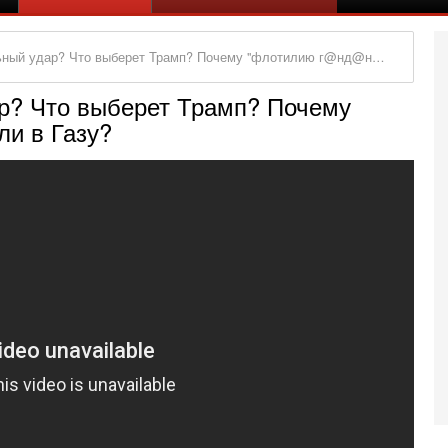
ар? Что выберет Трамп? Почему "флотилию г@нд@нов" не пустили в Газу?
р? Что выберет Трамп? Почему
и в Газу?
Се
О
о
И
л
д