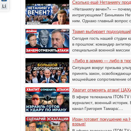
Сколько ещё Нетаниягу прод
«Нетаниягу вечен?» — почему
интригующими? Биньямин Нета
ним. Однако главный вопрос 
Трамп выбирает подходящий 
Сегодня гость нашей студии к
в прошлом: командир антитер
специальной военной мисси
«Либо в армию — либо в тю
Ситуация вокруг призыва ульт
принять закон, освобождающи
мощнейшее сопротивление о
Хватит отменять атаки! ЦАХА
В эфире телеканала ITON-TV 
журналист, военный историк.
канал Григория Тамара:…
Иран готовит покушение на Н
взрыв!
В эфире телеканала ITON-TV