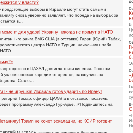
д
ержится у власти?
«
Се
 предстоящие выборы в Израиле могут стать самыми
р
К
ниягу снова уверенно заявляет, что победа на выборах за
Г
н
остаётся в…
м
В
в
Ц
момент для удара! Украину никогда не примут в НАТО
31
и
апитан 1-го ранга ВМC США (в отставке) Гарри (Юрий) Табах,
Т
Се
м
рористического центра НАТО в Турции, начальник штаба
Г
и НАТО…
Н
н
Н
6
рьму?»
о
Э
раортодоксов в ЦАХАЛ достигла точки кипения. Попытки
31
Се
й уклоняющихся харедим от арестов, наткнулись на
И
«
х
0
бщества. Стало…
В
Г
Л - не игрушка! Израиль готов ударить по Ирану!
э
л
М
с
Григорий Тамар, офицер ЦАХАЛа в отставке, писатель,
 Ведет программу Александр Гур-Арье. 📌Подпишитесь на
Вч
31
С
Б
3
«
И
етаниягу! Трамп не хочет эскалации, но КСИР готовит
С
Н
д
р
 СЕРГЕЙ МИГДАЛЬ, эксперт по вопросам безопасности,