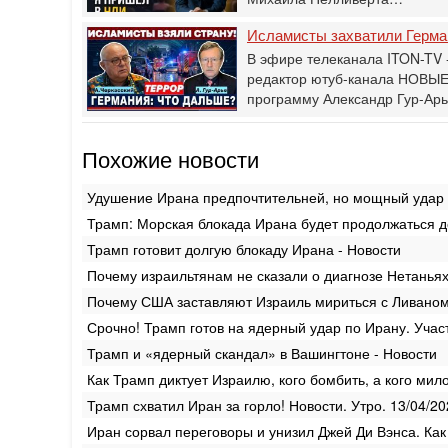
Исламисты захватили Герман
В эфире телеканала ITON-TV -
редактор ютуб-канала НОВЫЕ
программу Александр Гур-Ар
Похожие новости
Удушение Ирана предпочтительней, но мощный удар н
Трамп: Морская блокада Ирана будет продолжаться д
Трамп готовит долгую блокаду Ирана - Новости
Почему израильтянам не сказали о диагнозе Нетанья
Почему США заставляют Израиль мириться с Ливано
Срочно! Трамп готов на ядерный удар по Ирану. Учас
Трамп и «ядерный скандал» в Вашингтоне - Новости
Как Трамп диктует Израилю, кого бомбить, а кого мил
Трамп схватил Иран за горло! Новости. Утро. 13/04/2
Иран сорвал переговоры и унизил Джей Ди Вэнса. Как