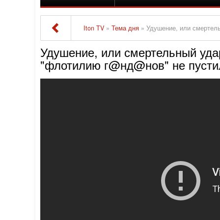
Iton TV
»
Тема дня
» Удушение, или смертельный уд
Удушение, или смертельный уда
"флотилию г@нд@нов" не пустил