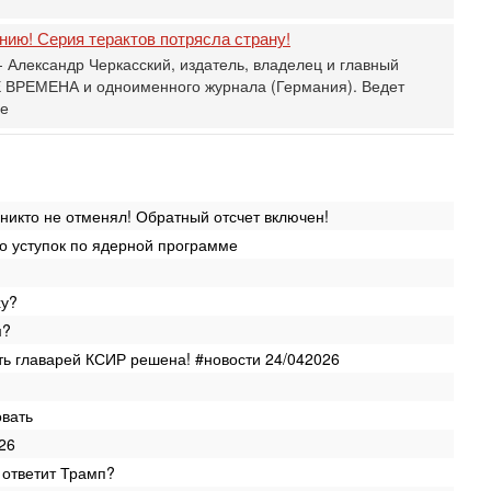
В
д
ию! Серия терактов потрясла страну!
р
‎
 Александр Черкасский, издатель, владелец и главный
 ВРЕМЕНА и одноименного журнала (Германия). Ведет
Се
ье
О
о
И
л
д
икто не отменял! Обратный отсчет включен!
Се
К
о уступок по ядерной программе
н
В
Ц
ху?
и
м?
Се
ть главарей КСИР решена! #новости 24/042026
«
0
Г
овать
л
026
с
 ответит Трамп?
Вч