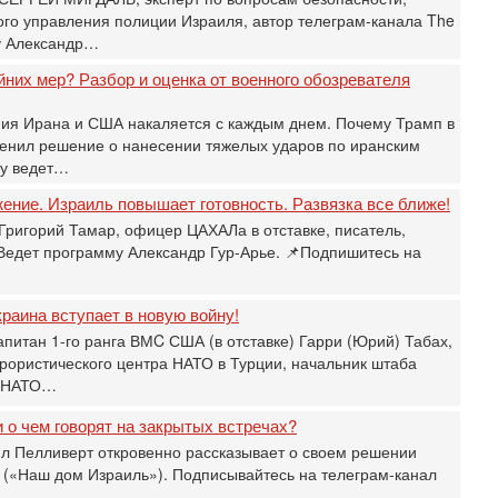
г
о управления полиции Израиля, автор телеграм-канала The
у Александр…
30
И
йних мер? Разбор и оценка от военного обозревателя
о
С
ния Ирана и США накаляется с каждым днем. Почему Трамп в
н
енил решение о нанесении тяжелых ударов по иранским
п
т
ру ведет…
30
жение. Израиль повышает готовность. Развязка все ближе!
П
Григорий Тамар, офицер ЦАХАЛа в отставке, писатель,
з
 Ведет программу Александр Гур-Арье. 📌Подпишитесь на
В
р
30
раина вступает в новую войну!
Т
апитан 1-го ранга ВМC США (в отставке) Гарри (Юрий) Табах,
3
рористического центра НАТО в Турции, начальник штаба
П
и НАТО…
в
И
 о чем говорят на закрытых встречах?
29
л Пелливерт откровенно рассказывает о своем решении
Т
 («Наш дом Израиль»). Подписывайтесь на телеграм-канал
о