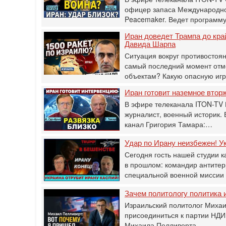
офицер запаса Международног
Peacemaker. Ведет программ
Иран доведет Трампа до кра
Давида Шарпа
Ситуация вокруг противостоя
самый последний момент отм
объектам? Какую опасную иг
Иран готовит наземное втор
В эфире телеканала ITON-TV 
журналист, военный историк.
канал Григория Тамара:…
Удар по Ирану неизбежен! Ук
Сегодня гость нашей студии к
в прошлом: командир антитер
специальной военной мисси
Зачем политологу политика и
Израильский политолог Михаи
присоединиться к партии НДИ
Михаила Пелливерта…