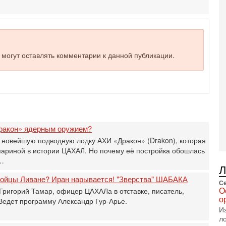
А
А
3-
В
ф
е могут оставлять комментарии к данной публикации.
В
те
С
3-
Т
0
П
в
ракон» ядерным оружием?
не
 новейшую подводную лодку АХИ «Дракон» (Drakon), которая
а
мариной в истории ЦАХАЛ. Но почему её постройка обошлась
2-
а…
Т
0
 бойцы Ливане? Иран нарывается! "Зверства" ШАБАКА
Се
П
О
Григорий Тамар, офицер ЦАХАЛа в отставке, писатель,
о
о
 Ведет программу Александр Гур-Арье.
о
И
с
л
1-