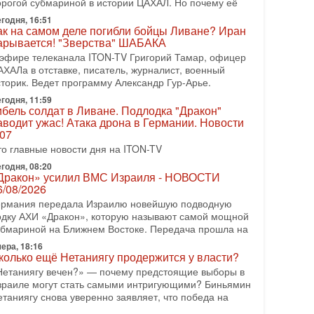
орогой субмариной в истории ЦАХАЛ. Но почему её
Русский голос» Израиля: кто заберет его на этот
годня, 16:51
аз?
ак на самом деле погибли бойцы Ливане? Иран
олоса русскоязычных репатриантов не раз кардинально
арывается! "Зверства" ШАБАКА
еняли политический ландшафт Израиля. Достаточно
 эфире телеканала ITON-TV Григорий Тамар, офицер
спомнить взлет партии «Исраэль ба-алия», когда
АХАЛа в отставке, писатель, журналист, военный
-07-2026, 17:00
сторик. Ведет программу Александр Гур-Арье.
айны закрытых дверей: о чём на самом деле
годня, 11:59
олчат Трамп и Нетаньяху?
ибель солдат в Ливане. Подлодка "Дракон"
едавний визит премьер-министра Израиля Биньямина
аводит ужас! Атака дрона в Германии. Новости
етаньяху в США и его встреча с Дональдом Трампом
.07
ставили больше вопросов, чем ответов. Полная
то главные новости дня на ITON-TV
-07-2026, 15:18
годня, 08:20
ран готовит покушение на Нетаниягу! Трамп не
Дракон» усилил ВМС Израиля - НОВОСТИ
очет эскалации, но КСИР готовит взрыв!
6/08/2026
 эфире телеканала ITON-TV СЕРГЕЙ МИГДАЛЬ,
ермания передала Израилю новейшую подводную
ксперт по вопросам безопасности, офицер запаса
одку АХИ «Дракон», которую называют самой мощной
еждународного управления полиции Израиля, автор
убмариной на Ближнем Востоке. Передача прошла на
ера, 18:16
-07-2026, 09:02
колько ещё Нетаниягу продержится у власти?
итва за разоружение ХАМАСа - НОВОСТИ
1/07/2026
Нетаниягу вечен?» — почему предстоящие выборы в
зраиле могут стать самыми интригующими? Биньямин
егодня президент США Дональд Трамп заявил о
етаниягу снова уверенно заявляет, что победа на
остижении исторического соглашения о полном
азоружении ХАМАСа и других вооруженных