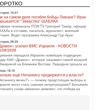
КОРОТКО
годня, 16:51
ак на самом деле погибли бойцы Ливане? Иран
арывается! "Зверства" ШАБАКА
 эфире телеканала ITON-TV Григорий Тамар, офицер
АХАЛа в отставке, писатель, журналист, военный
сторик. Ведет программу Александр Гур-Арье.
годня, 08:20
Дракон» усилил ВМС Израиля - НОВОСТИ
6/08/2026
ермания передала Израилю новейшую подводную
одку АХИ «Дракон», которую называют самой мощной
убмариной на Ближнем Востоке. Передача прошла на
ера, 18:16
колько ещё Нетаниягу продержится у власти?
Нетаниягу вечен?» — почему предстоящие выборы в
зраиле могут стать самыми интригующими? Биньямин
етаниягу снова уверенно заявляет, что победа на
ера, 08:51
рамп пригрозил Ирану ударом - НОВОСТИ
5/08/2026
резидент США Дональд Трамп сегодня заявил, что
рмузский пролив может быть открыт «очень скоро». По