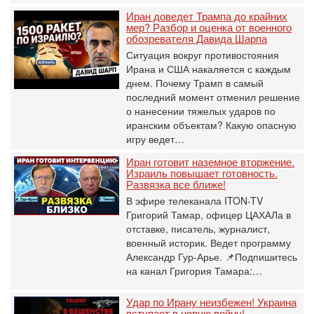
Иран доведет Трампа до крайних
мер? Разбор и оценка от военного
обозревателя Давида Шарпа
Ситуация вокруг противостояния
Ирана и США накаляется с каждым
днем. Почему Трамп в самый
последний момент отменил решение
о нанесении тяжелых ударов по
иранским объектам? Какую опасную
игру ведет…
Иран готовит наземное вторжение.
Израиль повышает готовность.
Развязка все ближе!
В эфире телеканала ITON-TV
Григорий Тамар, офицер ЦАХАЛа в
отставке, писатель, журналист,
военный историк. Ведет программу
Александр Гур-Арье. 📌Подпишитесь
на канал Григория Тамара:…
Удар по Ирану неизбежен! Украина
вступает в новую войну!