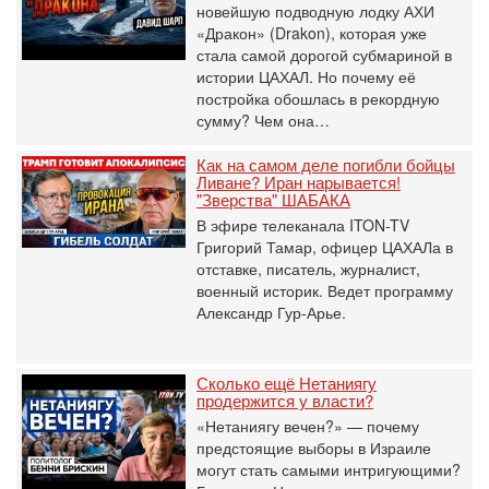
новейшую подводную лодку АХИ
«Дракон» (Drakon), которая уже
стала самой дорогой субмариной в
истории ЦАХАЛ. Но почему её
постройка обошлась в рекордную
сумму? Чем она…
Как на самом деле погибли бойцы
Ливане? Иран нарывается!
"Зверства" ШАБАКА
В эфире телеканала ITON-TV
Григорий Тамар, офицер ЦАХАЛа в
отставке, писатель, журналист,
военный историк. Ведет программу
Александр Гур-Арье.
Сколько ещё Нетаниягу
продержится у власти?
«Нетаниягу вечен?» — почему
предстоящие выборы в Израиле
могут стать самыми интригующими?