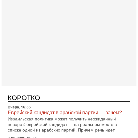
Сегодня, 10:58
Кто и как может сорвать выборы в Израиле?
В обществе все чаще звучат тревожные опасения:
предстоящие выборы могут быть сфальсифицированы, их
проведение сорвано, а итоговые результаты
Сегодня, 10:16
Нью-Йорк готовится к визиту Нетаниягу - НОВОСТИ
09/08/2026
Полиция Нью-Йорка готовится усилить меры безопасности
перед ожидаемым визитом премьер-министра Биньямина
КОРОТКО
Нетаниягу на Генассамблею ООН в сентябре. По
Вчера, 16:56
Еврейский кандидат в арабской партии — зачем?
Израильская политика может получить неожиданный
поворот: еврейский кандидат — на реальном месте в
списке одной из арабских партий. Причем речь идет