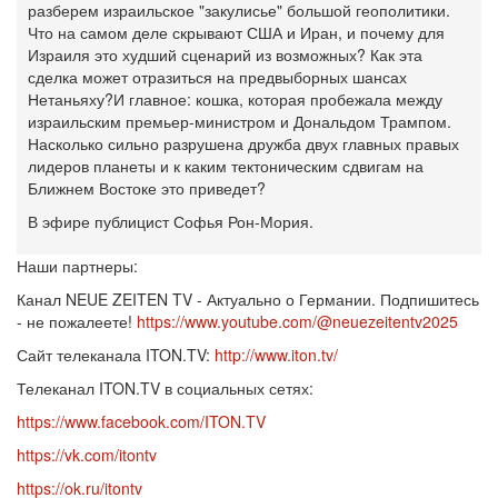
разберем израильское "закулисье" большой геополитики.
Что на самом деле скрывают США и Иран, и почему для
Израиля это худший сценарий из возможных? Как эта
сделка может отразиться на предвыборных шансах
Нетаньяху?
И главное: кошка, которая пробежала между
израильским премьер-министром и Дональдом Трампом.
Насколько сильно разрушена дружба двух главных правых
лидеров планеты и к каким тектоническим сдвигам на
Ближнем Востоке это приведет?
В эфире публицист Софья Рон-Мория.
Наши партнеры:
Канал NEUE ZEITEN TV - Актуально о Германии. Подпишитесь
- не пожалеете!
https://www.youtube.com/@neuezeitentv2025
Сайт телеканала ITON.TV:
http://www.iton.tv/
Телеканал ITON.TV в социальных сетях:
https://www.facebook.com/ITON.TV
https://vk.com/itontv
https://ok.ru/itontv