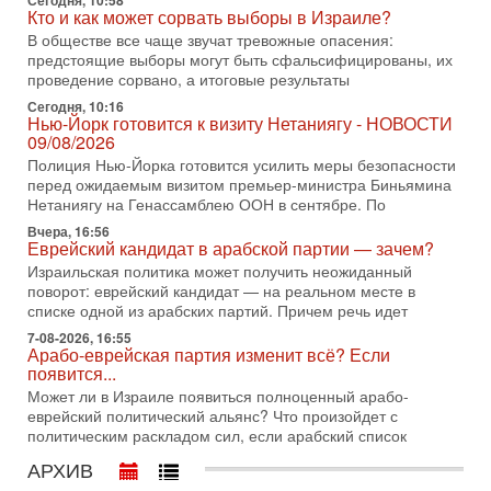
Сегодня, 10:58
переговоров с Ираном, но Тегеран пока не подтвердил
Кто и как может сорвать выборы в Израиле?
готовность к диалогу. По словам американского
В обществе все чаще звучат тревожные опасения:
предстоящие выборы могут быть сфальсифицированы, их
2-08-2026, 08:42
Трамп отменил удар по Ирану - НОВОСТИ
проведение сорвано, а итоговые результаты
02/08/2026
Сегодня, 10:16
Президент США Дональд Трамп сегодня заявил об отмене
Нью-Йорк готовится к визиту Нетаниягу - НОВОСТИ
09/08/2026
подготовленного удара по Ирану после обращений
Тегерана и других стран региона. По его словам,
Полиция Нью-Йорка готовится усилить меры безопасности
перед ожидаемым визитом премьер-министра Биньямина
1-08-2026, 17:50
Нетаниягу на Генассамблею ООН в сентябре. По
«Русский голос» Израиля: кто заберет его на этот
раз?
Вчера, 16:56
Еврейский кандидат в арабской партии — зачем?
Голоса русскоязычных репатриантов не раз кардинально
меняли политический ландшафт Израиля. Достаточно
Израильская политика может получить неожиданный
вспомнить взлет партии «Исраэль ба-алия», когда
поворот: еврейский кандидат — на реальном месте в
списке одной из арабских партий. Причем речь идет
31-07-2026, 17:00
Тайны закрытых дверей: о чём на самом деле
7-08-2026, 16:55
Арабо-еврейская партия изменит всё? Если
молчат Трамп и Нетаньяху?
появится...
Недавний визит премьер-министра Израиля Биньямина
Может ли в Израиле появиться полноценный арабо-
Нетаньяху в США и его встреча с Дональдом Трампом
еврейский политический альянс? Что произойдет с
оставили больше вопросов, чем ответов. Полная
политическим раскладом сил, если арабский список
31-07-2026, 15:18
АРХИВ
Иран готовит покушение на Нетаниягу! Трамп не
хочет эскалации, но КСИР готовит взрыв!