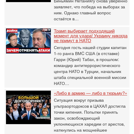
Биньямин Нетаниягу снова уверенно
заявляет, что победа на выборах за
ним. Однако главный вопрос
остаётся в…
Трамп выбирает подходящий
момент для удара! Украину никогда
не примут в НАТО
Сегодня гость нашей студии капитан
1-го ранга ВМC США (в отставке)
Гарри (Юрий) Табах, в прошлом:
командир антитеррористического
центра НАТО в Турции, начальник
штаба специальной военной миссии
НАТО…
«Либо в армию — либо в тюрьму?»
Ситуация вокруг призыва
ультраортодоксов в ЦАХАЛ достигла
точки кипения. Попытки принять
закон, освобождающий
уклоняющихся харедим от арестов,
наткнулись на мощнейшее