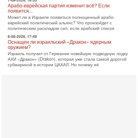
7-08-2026, 16:55
Арабо-еврейская партия изменит всё? Если
появится...
Может ли в Израиле появиться полноценный арабо-
еврейский политический альянс? Что произойдет с
политическим раскладом сил, если арабский список
6-08-2026, 17:49
Оснащен ли израильский «Дракон» ядерным
оружием?
Израиль получил от Германии новейшую подводную лодку
АХИ «Дракон» (Drakon), которая уже стала самой дорогой
субмариной в истории ЦАХАЛ. Но почему её
6-08-2026, 16:51
Как на самом деле погибли бойцы Ливане? Иран
нарывается! "Зверства" ШАБАКА
В эфире телеканала ITON-TV Григорий Тамар, офицер
ЦАХАЛа в отставке, писатель, журналист, военный историк.
Ведет программу Александр Гур-Арье.
6-08-2026, 08:20
«Дракон» усилил ВМС Израиля - НОВОСТИ
06/08/2026
Германия передала Израилю новейшую подводную лодку
АХИ «Дракон», которую называют самой мощной
субмариной на Ближнем Востоке. Передача прошла на