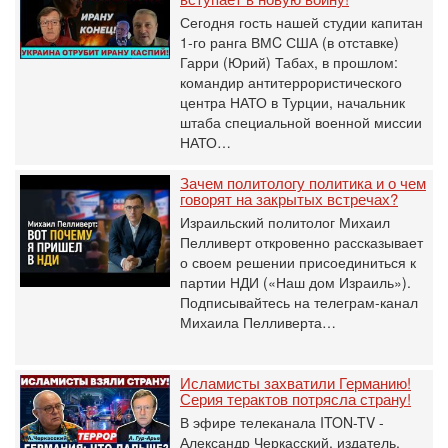
Сегодня гость нашей студии капитан
1-го ранга ВМC США (в отставке)
Гарри (Юрий) Табах, в прошлом:
командир антитеррористического
центра НАТО в Турции, начальник
штаба специальной военной миссии
НАТО…
Зачем политологу политика и о чем
говорят на закрытых встречах?
Израильский политолог Михаил
Пелливерт откровенно рассказывает
о своем решении присоединиться к
партии НДИ («Наш дом Израиль»).
Подписывайтесь на телеграм-канал
Михаила Пелливерта…
Исламисты захватили Германию!
Серия терактов потрясла страну!
В эфире телеканала ITON-TV -
Александр Черкасский, издатель,