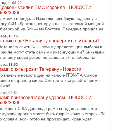
ран готовит покушение на Нетаниягу! Трамп не
годня, 08:20
Дракон» усилил ВМС Израиля - НОВОСТИ
очет эскалации, но КСИР готовит взрыв!
6/08/2026
 эфире телеканала ITON-TV СЕРГЕЙ МИГДАЛЬ,
ермания передала Израилю новейшую подводную
ксперт по вопросам безопасности, офицер запаса
одку АХИ «Дракон», которую называют самой мощной
еждународного управления полиции Израиля, автор
убмариной на Ближнем Востоке. Передача прошла на
-07-2026, 09:02
ера, 18:16
итва за разоружение ХАМАСа - НОВОСТИ
колько ещё Нетаниягу продержится у власти?
1/07/2026
Нетаниягу вечен?» — почему предстоящие выборы в
егодня президент США Дональд Трамп заявил о
зраиле могут стать самыми интригующими? Биньямин
остижении исторического соглашения о полном
етаниягу снова уверенно заявляет, что победа на
азоружении ХАМАСа и других вооруженных
руппировок в
ера, 11:52
рамп опять грозит Тегерану - Новости
-07-2026, 17:59
то главные новости дня на канале ITON-TV. Самое
ран доведет Трампа до крайних мер? Разбор и
ажное в стране и мире. Смотрите и слушайте прямо
ценка от военного обозревателя Давида Шарпа
йчас!
итуация вокруг противостояния Ирана и США
ера, 08:51
акаляется с каждым днем. Почему Трамп в самый
рамп пригрозил Ирану ударом - НОВОСТИ
оследний момент отменил решение о нанесении
5/08/2026
яжелых ударов
резидент США Дональд Трамп сегодня заявил, что
-07-2026, 16:54
рмузский пролив может быть открыт «очень скоро». По
окупатель авиакомпании «Аркия» намерен
о словам, если этого не произойдет, Иран ждет
апретить полеты по субботам!
округ возможной продажи авиакомпании «Аркия»