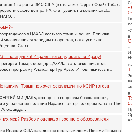
И
Се
апитан 1-го ранга ВМC США (в отставке) Гарри (Юрий) Табах,
«
х
рористического центра НАТО в Турции, начальник штаба
0
В
и НАТО…
Г
э
л
М
рьму?»
с
31
раортодоксов в ЦАХАЛ достигла точки кипения. Попытки
Вч
Б
й уклоняющихся харедим от арестов, наткнулись на
С
3
бщества. Стало…
«
С
И
д
Л - не игрушка! Израиль готов ударить по Ирану!
Н
р
Григорий Тамар, офицер ЦАХАЛа в отставке, писатель,
г
Вч
 Ведет программу Александр Гур-Арье. 📌Подпишитесь на
Т
30
Э
И
в
о
етаниягу! Трамп не хочет эскалации, но КСИР готовит
се
С
Вч
н
 СЕРГЕЙ МИГДАЛЬ, эксперт по вопросам безопасности,
Т
п
0
о управления полиции Израиля, автор телеграм-канала The
т
у Александр…
П
30
О
П
йних мер? Разбор и оценка от военного обозревателя
ег
з
В
ния Ирана и США накаляется с каждым днем. Почему Трамп в