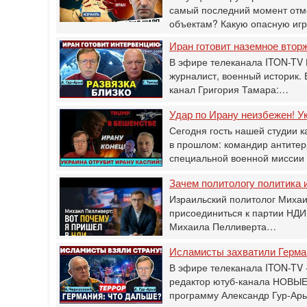
самый последний момент отм
объектам? Какую опасную иг
Иран готовит наземное втор
В эфире телеканала ITON-TV 
журналист, военный историк.
канал Григория Тамара:…
Удар по Ирану неизбежен! Ук
Сегодня гость нашей студии к
в прошлом: командир антитер
специальной военной мисси
Зачем политологу политика и
Израильский политолог Михаи
присоединиться к партии НДИ
Михаила Пелливерта…
Исламисты захватили Герман
В эфире телеканала ITON-TV -
редактор ютуб-канала НОВЫЕ
программу Александр Гур-Ар