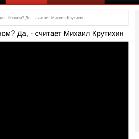
у с Ираном? Да, - считает Михаил Крутихин
ом? Да, - считает Михаил Крутихин
Се
«
0
Г
л
с