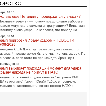
КОРОТКО
ера, 18:16
колько ещё Нетаниягу продержится у власти?
Нетаниягу вечен?» — почему предстоящие выборы в
зраиле могут стать самыми интригующими? Биньямин
етаниягу снова уверенно заявляет, что победа на
ера, 08:51
рамп пригрозил Ирану ударом - НОВОСТИ
5/08/2026
резидент США Дональд Трамп сегодня заявил, что
рмузский пролив может быть открыт «очень скоро». По
о словам, если этого не произойдет, Иран ждет
08-2026, 20:08
рамп выбирает подходящий момент для удара!
краину никогда не примут в НАТО
егодня гость нашей студии капитан 1-го ранга ВМC
ША (в отставке) Гарри (Юрий) Табах, в прошлом:
омандир антитеррористического центра НАТО в
08-2026, 19:07
Либо в армию — либо в тюрьму?»
итуация вокруг призыва ультраортодоксов в ЦАХАЛ
стигла точки кипения. Попытки принять закон,
свобождающий уклоняющихся харедим от арестов,