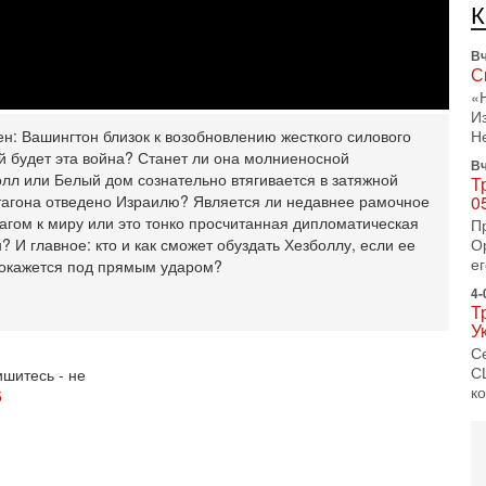
Вч
С
«
И
Н
Вч
н: Вашингтон близок к возобновлению жесткого силового
Т
й будет эта война? Станет ли она молниеносной
0
лл или Белый дом сознательно втягивается в затяжной
П
тагона отведено Израилю? Является ли недавнее рамочное
О
гом к миру или это тонко просчитанная дипломатическая
ег
 И главное: кто и как сможет обуздать Хезболлу, если ее
4-
р окажется под прямым ударом?
Т
У
С
С
к
шитесь - не
3-
5
«
С
до
о