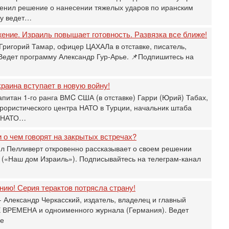
р
енил решение о нанесении тяжелых ударов по иранским
ру ведет…
30
Т
жение. Израиль повышает готовность. Развязка все ближе!
3
П
Григорий Тамар, офицер ЦАХАЛа в отставке, писатель,
в
 Ведет программу Александр Гур-Арье. 📌Подпишитесь на
И
29
раина вступает в новую войну!
Т
о
апитан 1-го ранга ВМC США (в отставке) Гарри (Юрий) Табах,
В
рористического центра НАТО в Турции, начальник штаба
д
и НАТО…
р
‎
 о чем говорят на закрытых встречах?
29
л Пелливерт откровенно рассказывает о своем решении
И
 («Наш дом Израиль»). Подписывайтесь на телеграм-канал
п
В
Ц
ию! Серия терактов потрясла страну!
и
 Александр Черкасский, издатель, владелец и главный
29
 ВРЕМЕНА и одноименного журнала (Германия). Ведет
С
ье
м