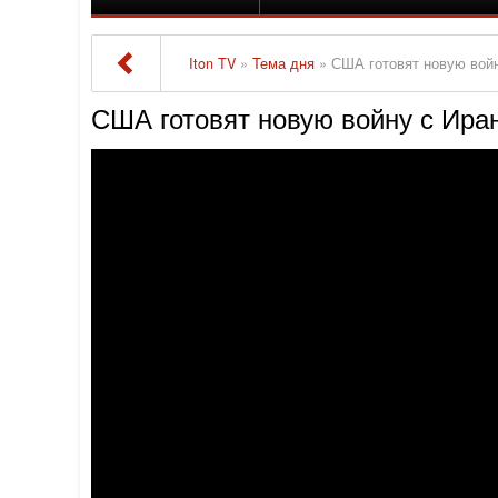
Iton TV
»
Тема дня
» США готовят новую войн
США готовят новую войну с Иран