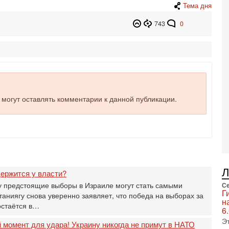
в
Тема дня
не
а
743
0
2-
Т
0
П
о
о
с
е могут оставлять комментарии к данной публикации.
1-
«
р
Г
м
в
31
ержится у власти?
Т
м
 предстоящие выборы в Израиле могут стать самыми
Се
Г
Н
ниягу снова уверенно заявляет, что победа на выборах за
н
Н
остаётся в…
6
о
Э
момент для удара! Украину никогда не примут в НАТО
31