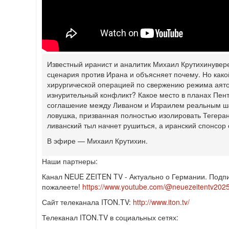
Известный иранист и аналитик Михаил Крутихинувере
сценария против Ирана и объясняет почему. Но како
хирургической операцией по свержению режима аято
изнурительный конфликт? Какое место в планах Пен
соглашение между Ливаном и Израилем реальным ша
ловушка, призванная полностью изолировать Тегеран?
ливанский тыл начнет рушиться, а иранский спонсо
В эфире — Михаил Крутихин.
Наши партнеры:
Канал NEUE ZEITEN TV - Актуально о Германии. Подпи
пожалеете!
https://www.youtube.com/@neuezeitentv202
Сайт телеканала ITON.TV:
http://www.iton.tv/
Телеканал ITON.TV в социальных сетях: