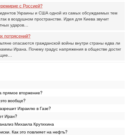
О
еремирие с Россией?
мо
зидентов Украины и США одной из самых обсуждаемых тем
н
так в воздушном пространстве. Идея для Киева звучит
Се
етных ударов…
«
0
их потрясений?
Г
льтяне опасаются гражданской войны внутри страны едва ли
л
раммы Ирана. Почему градус напряжения в обществе достиг
с
оящие…
Вч
С
«
И
Н
Вч
на прямое вторжение?
Т
0
 это вообще?
П
разрешит Израилю в Газе?
О
ет Иран?
ег
анализ Михаила Крутихина
4-
Т
иски. Как это повлияет на нефть?
У