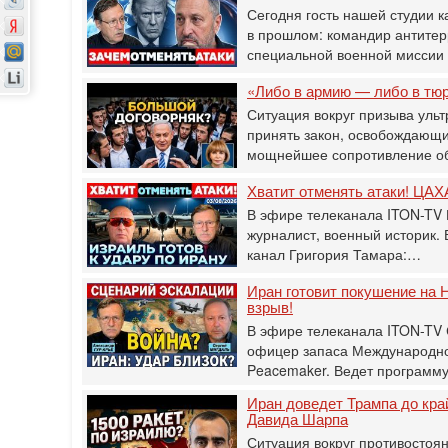
Сегодня гость нашей студии к
в прошлом: командир антитер
специальной военной мисси
«Либо в армию — либо в тю
Ситуация вокруг призыва ульт
принять закон, освобождающи
мощнейшее сопротивление о
Хватит отменять атаки! ЦАХА
В эфире телеканала ITON-TV 
журналист, военный историк.
канал Григория Тамара:…
Иран готовит покушение на Н
взрыв!
В эфире телеканала ITON-TV
офицер запаса Международног
Peacemaker. Ведет программ
Иран доведет Трампа до кра
Давида Шарпа
Ситуация вокруг противостоя