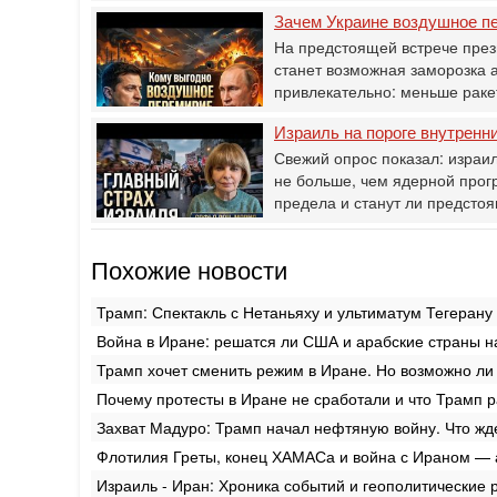
Зачем Украине воздушное п
На предстоящей встрече пре
станет возможная заморозка а
привлекательно: меньше рак
Израиль на пороге внутренн
Свежий опрос показал: израи
не больше, чем ядерной прог
предела и станут ли предст
Похожие новости
Трамп: Спектакль с Нетаньяху и ультиматум Тегерану
Война в Иране: решатся ли США и арабские страны 
Трамп хочет сменить режим в Иране. Но возможно ли
Почему протесты в Иране не сработали и что Трамп 
Захват Мадуро: Трамп начал нефтяную войну. Что жд
Флотилия Греты, конец ХАМАСа и война с Ираном — 
Израиль - Иран: Хроника событий и геополитические р