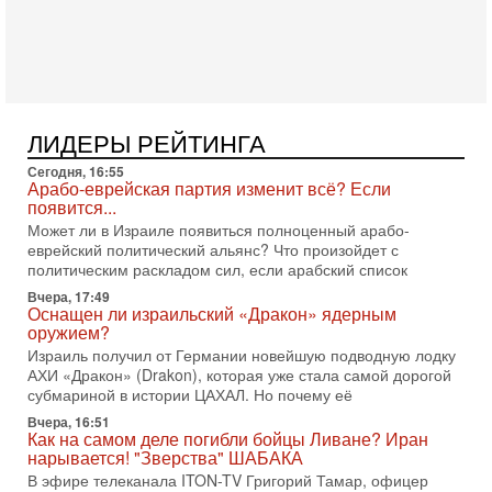
Трамп отменил удар по Ирану - НОВОСТИ
02/08/2026
Президент США Дональд Трамп сегодня заявил об отмене
подготовленного удара по Ирану после обращений
Тегерана и других стран региона. По его словам,
1-08-2026, 17:50
«Русский голос» Израиля: кто заберет его на этот
ЛИДЕРЫ РЕЙТИНГА
раз?
Сегодня, 16:55
Голоса русскоязычных репатриантов не раз кардинально
Арабо-еврейская партия изменит всё? Если
меняли политический ландшафт Израиля. Достаточно
появится...
вспомнить взлет партии «Исраэль ба-алия», когда
Может ли в Израиле появиться полноценный арабо-
31-07-2026, 17:00
еврейский политический альянс? Что произойдет с
Тайны закрытых дверей: о чём на самом деле
политическим раскладом сил, если арабский список
молчат Трамп и Нетаньяху?
Вчера, 17:49
Недавний визит премьер-министра Израиля Биньямина
Оснащен ли израильский «Дракон» ядерным
Нетаньяху в США и его встреча с Дональдом Трампом
оружием?
оставили больше вопросов, чем ответов. Полная
Израиль получил от Германии новейшую подводную лодку
АХИ «Дракон» (Drakon), которая уже стала самой дорогой
31-07-2026, 15:18
Иран готовит покушение на Нетаниягу! Трамп не
субмариной в истории ЦАХАЛ. Но почему её
хочет эскалации, но КСИР готовит взрыв!
Вчера, 16:51
В эфире телеканала ITON-TV СЕРГЕЙ МИГДАЛЬ, эксперт
Как на самом деле погибли бойцы Ливане? Иран
по вопросам безопасности, офицер запаса
нарывается! "Зверства" ШАБАКА
Международного управления полиции Израиля, автор
В эфире телеканала ITON-TV Григорий Тамар, офицер