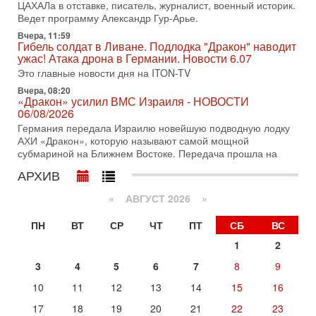
ЦАХАЛа в отставке, писатель, журналист, военный историк.
31-07-2026, 09:02
Ведет программу Александр Гур-Арье.
Битва за разоружение ХАМАСа - НОВОСТИ
31/07/2026
Вчера, 11:59
Гибель солдат в Ливане. Подлодка "Дракон" наводит
Сегодня президент США Дональд Трамп заявил о
ужас! Атака дрона в Германии. Новости 6.07
достижении исторического соглашения о полном
разоружении ХАМАСа и других вооруженных группировок в
Это главные новости дня на ITON-TV
Вчера, 08:20
30-07-2026, 17:59
«Дракон» усилил ВМС Израиля - НОВОСТИ
Иран доведет Трампа до крайних мер? Разбор и
06/08/2026
оценка от военного обозревателя Давида Шарпа
Германия передала Израилю новейшую подводную лодку
Ситуация вокруг противостояния Ирана и США накаляется
АХИ «Дракон», которую называют самой мощной
с каждым днем. Почему Трамп в самый последний момент
субмариной на Ближнем Востоке. Передача прошла на
отменил решение о нанесении тяжелых ударов
АРХИВ
30-07-2026, 16:54
Покупатель авиакомпании «Аркия» намерен
запретить полеты по субботам!
«
АВГУСТ 2026 »
Вокруг возможной продажи авиакомпании «Аркия»
ПН
ВТ
СР
ЧТ
ПТ
СБ
ВС
разгорается громкий конфликт.
1
2
30-07-2026, 08:16
Трамп готовит удар по Ирану - НОВОСТИ 30/07/2026
3
4
5
6
7
8
9
Президент США Дональд Трамп сегодня рассматривает
возможность масштабной военной операции против Ирана
10
11
12
13
14
15
16
после ракетной атаки на американскую базу в
17
18
19
20
21
22
23
Сегодня, 16:55