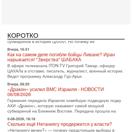
еврейский политический альянс? Что произойдет с
политическим раскладом сил, если арабский список
Вчера, 17:49
Оснащен ли израильский «Дракон» ядерным
оружием?
Израиль получил от Германии новейшую подводную лодку
КОРОТКО
АХИ «Дракон» (Drakon), которая уже стала самой дорогой
субмариной в истории ЦАХАЛ. Но почему её
Вчера, 16:51
Как на самом деле погибли бойцы Ливане? Иран
нарывается! "Зверства" ШАБАКА
В эфире телеканала ITON-TV Григорий Тамар, офицер
ЦАХАЛа в отставке, писатель, журналист, военный историк.
Ведет программу Александр Гур-Арье.
Вчера, 08:20
«Дракон» усилил ВМС Израиля - НОВОСТИ
06/08/2026
Германия передала Израилю новейшую подводную лодку
АХИ «Дракон», которую называют самой мощной
субмариной на Ближнем Востоке. Передача прошла на
5-08-2026, 18:16
Сколько ещё Нетаниягу продержится у власти?
«Нетаниягу вечен?» — почему предстоящие выборы в