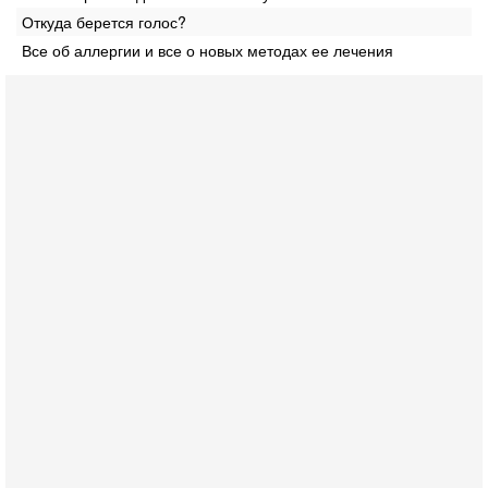
Откуда берется голос?
Все об аллергии и все о новых методах ее лечения
Сегодня, 16:55
Арабо-еврейская партия изменит всё? Если
появится...
Может ли в Израиле появиться полноценный арабо-