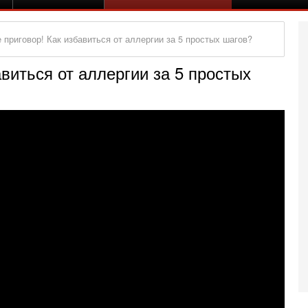
е приговор! Как избавиться от аллергии за 5 простых шагов?
авиться от аллергии за 5 простых
Се
А
п
М
е
п