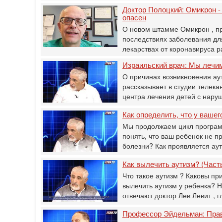
Доктор Полоцкий: Омикрон -
опасен
О новом штамме Омикрон , пр
последствиях заболевания дл
лекарствах от коронавируса 
Израильский врач: Мы лечим
О причинах возникновения ау
рассказывает в студии телека
центра лечения детей с нар
Как определить, что у вашег
Мы продолжаем цикл программ
понять, что ваш ребенок не пр
болезни? Как проявляется а
Как вылечить аутизм? (Часть
Что такое аутизм ? Каковы пр
вылечить аутизм у ребенка? Н
отвечают доктор Лев Левит ,
Профессор Эйдельман: Прав