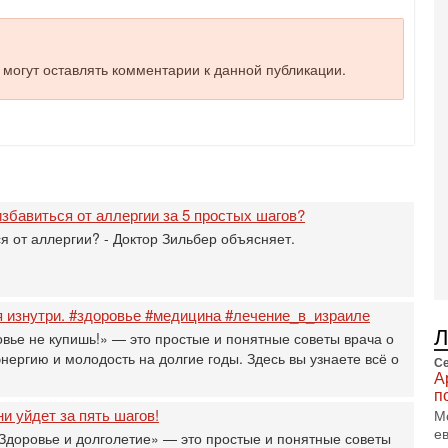
и
3-
И
т
е могут оставлять комментарии к данной публикации.
В
п
А
А
3-
В
ф
 избавиться от аллергии за 5 простых шагов?
В
я от аллергии? - Доктор Зильбер объясняет.
те
С
3-
Т
 изнутри. #здоровье #медицина #лечение_в_израиле
0
вье не купишь!» — это простые и понятные советы врача о
П
энергию и молодость на долгие годы. Здесь вы узнаете всё о
в
Се
А
не
п
а
и уйдет за пять шагов!
М
2-
е
Здоровье и долголетие» — это простые и понятные советы
Т