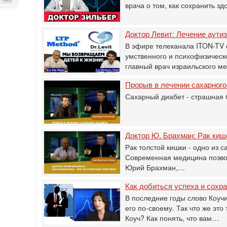
врача о том, как сохранить зд
Доктор Левит: Лечение аути
В эфире телеканала ITON-TV 
умственного и психофизическо
главный врач израильского м
Прорыв в лечении сахарного
Сахарный диабет - страшная б
Доктор Ю. Брахман: Рак киш
Рак толстой кишки - одно из 
Современная медицина позволя
Юрий Брахман,…
Как добиться успеха и сохр
В последние годы слово Коуч
его по-своему. Так что же эт
Коуч? Как понять, что вам…