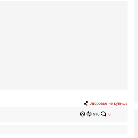
5-
Т
0
П
О
ег
4-
Т
У
С
С
к
3-
«
С
до
о
Здоровье не купишь
3-
916
0
Х
И
В
Ц