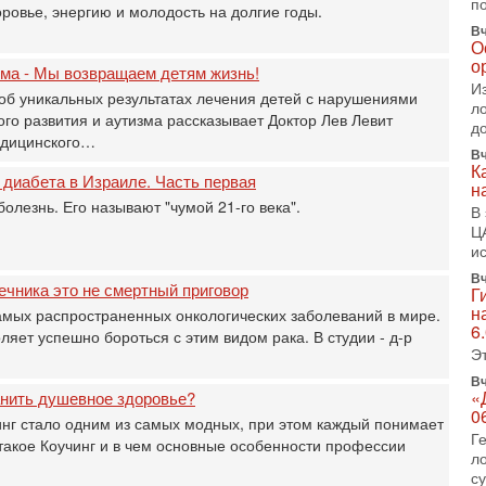
п
0
оровье, энергию и молодость на долгие годы.
Вч
П
О
о
о
зма - Мы возвращаем детям жизнь!
о
И
с
об уникальных результатах лечения детей с нарушениями
л
го развития и аутизма рассказывает Доктор Лев Левит
1-
д
«
едицинского…
Вч
р
К
 диабета в Израиле. Часть первая
Г
н
м
олезнь. Его называют "чумой 21-го века".
В
в
Ц
31
и
Т
Вч
м
ечника это не смертный приговор
Г
Н
н
самых распространенных онкологических заболеваний в мире.
Н
6
ет успешно бороться с этим видом рака. В студии - д-р
о
Э
31
Вч
И
«
анить душевное здоровье?
х
0
инг стало одним из самых модных, при этом каждый понимает
В
Г
о такое Коучинг и в чем основные особенности профессии
э
л
М
с