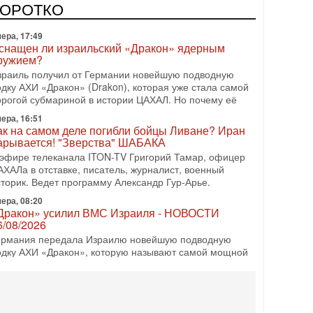
КОРОТКО
ера, 17:49
снащен ли израильский «Дракон» ядерным
ружием?
зраиль получил от Германии новейшую подводную
одку АХИ «Дракон» (Drakon), которая уже стала самой
орогой субмариной в истории ЦАХАЛ. Но почему её
ера, 16:51
ак на самом деле погибли бойцы Ливане? Иран
арывается! "Зверства" ШАБАКА
 эфире телеканала ITON-TV Григорий Тамар, офицер
АХАЛа в отставке, писатель, журналист, военный
сторик. Ведет программу Александр Гур-Арье.
ера, 08:20
Дракон» усилил ВМС Израиля - НОВОСТИ
6/08/2026
ермания передала Израилю новейшую подводную
одку АХИ «Дракон», которую называют самой мощной
убмариной на Ближнем Востоке. Передача прошла на
08-2026, 18:16
колько ещё Нетаниягу продержится у власти?
Нетаниягу вечен?» — почему предстоящие выборы в
зраиле могут стать самыми интригующими? Биньямин
етаниягу снова уверенно заявляет, что победа на