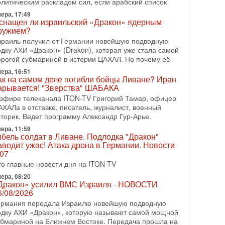
олитическим раскладом сил, если арабский список
2/08/2026
ера, 17:49
резидент США Дональд Трамп сегодня заявил об
снащен ли израильский «Дракон» ядерным
тмене подготовленного удара по Ирану после
ружием?
бращений Тегерана и других стран региона. По его
зраиль получил от Германии новейшую подводную
ловам,
одку АХИ «Дракон» (Drakon), которая уже стала самой
08-2026, 17:50
орогой субмариной в истории ЦАХАЛ. Но почему её
Русский голос» Израиля: кто заберет его на этот
ера, 16:51
аз?
ак на самом деле погибли бойцы Ливане? Иран
олоса русскоязычных репатриантов не раз кардинально
арывается! "Зверства" ШАБАКА
еняли политический ландшафт Израиля. Достаточно
 эфире телеканала ITON-TV Григорий Тамар, офицер
спомнить взлет партии «Исраэль ба-алия», когда
АХАЛа в отставке, писатель, журналист, военный
-07-2026, 17:00
сторик. Ведет программу Александр Гур-Арье.
айны закрытых дверей: о чём на самом деле
ера, 11:59
олчат Трамп и Нетаньяху?
ибель солдат в Ливане. Подлодка "Дракон"
едавний визит премьер-министра Израиля Биньямина
аводит ужас! Атака дрона в Германии. Новости
етаньяху в США и его встреча с Дональдом Трампом
.07
ставили больше вопросов, чем ответов. Полная
то главные новости дня на ITON-TV
-07-2026, 15:18
ера, 08:20
ран готовит покушение на Нетаниягу! Трамп не
Дракон» усилил ВМС Израиля - НОВОСТИ
очет эскалации, но КСИР готовит взрыв!
6/08/2026
 эфире телеканала ITON-TV СЕРГЕЙ МИГДАЛЬ,
ермания передала Израилю новейшую подводную
ксперт по вопросам безопасности, офицер запаса
одку АХИ «Дракон», которую называют самой мощной
еждународного управления полиции Израиля, автор
убмариной на Ближнем Востоке. Передача прошла на