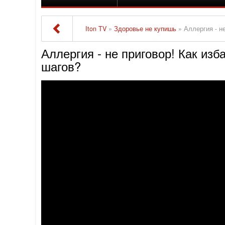
Iton TV
»
Здоровье не купишь
» Аллергия - н
Аллергия - не приговор! Как изб
шагов?