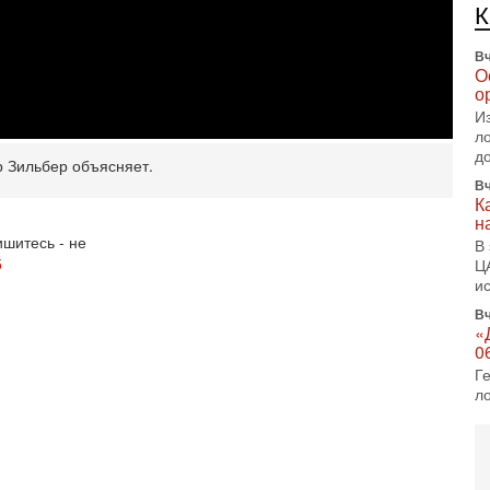
Вч
О
о
И
л
д
Вч
р Зильбер объясняет.
К
н
В
Ц
шитесь - не
и
5
Вч
«
0
Г
л
с
5-
С
«
И
Н