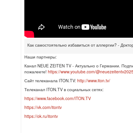
Как самостоятельно избавиться от аллергии? - Докто
Наши партнеры:
Канал NEUE ZEITEN TV - Актуально о Германии. Подпи
пожалеете!
https://www.youtube.com/@neuezeitentv202
Сайт телеканала ITON.TV:
http://www.iton.tv/
Телеканал ITON.TV в социальных сетях:
https://www.facebook.com/ITON.TV
https://vk.com/itontv
https://ok.ru/itontv