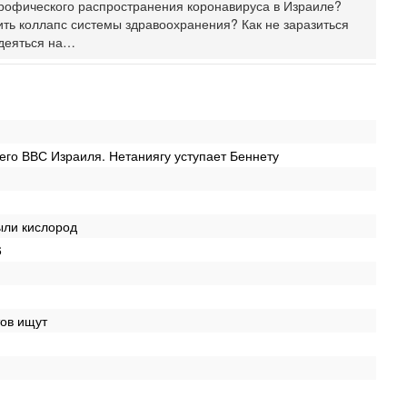
трофического распространения коронавируса в Израиле?
в
ить коллапс системы здравоохранения? Как не заразиться
И
деяться на…
Се
А
п
М
е
п
го ВВС Израиля. Нетаниягу уступает Беннету
Вч
О
о
И
ыли кислород
л
д
6
Вч
К
н
В
тов ищут
Ц
и
Вч
«
0