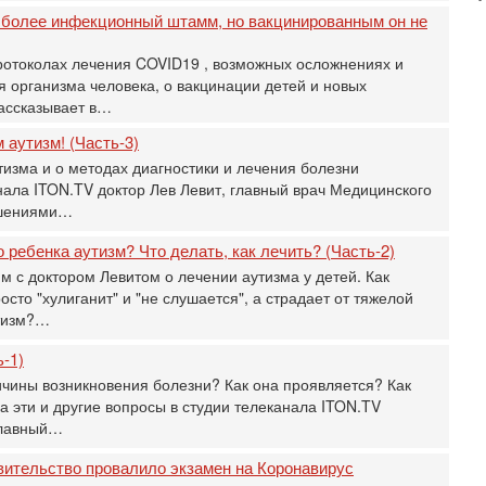
 более инфекционный штамм, но вакцинированным он не
31
Б
3
отоколах лечения COVID19 , возможных осложнениях и
С
я организма человека, о вакцинации детей и новых
д
рассказывает в…
р
г
 аутизм! (Часть-3)
тизма и о методах диагностики и лечения болезни
30
И
нала ITON.TV доктор Лев Левит, главный врач Медицинского
о
ушениями…
С
н
о ребенка аутизм? Что делать, как лечить? (Часть-2)
п
 с доктором Левитом о лечении аутизма у детей. Как
т
осто "хулиганит" и "не слушается", а страдает от тяжелой
30
утизм?…
П
з
-1)
В
ичины возникновения болезни? Как она проявляется? Как
р
а эти и другие вопросы в студии телеканала ITON.TV
30
 главный…
Т
3
ительство провалило экзамен на Коронавирус
П