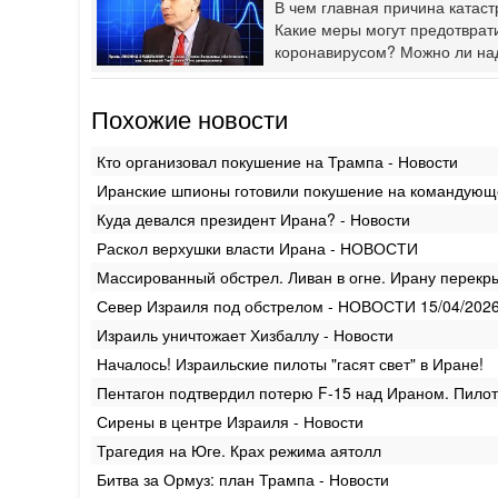
В чем главная причина катас
Какие меры могут предотврат
коронавирусом? Можно ли на
Похожие новости
Кто организовал покушение на Трампа - Новости
Иранские шпионы готовили покушение на командующе
Куда девался президент Ирана? - Новости
Раскол верхушки власти Ирана - НОВОСТИ
Массированный обстрел. Ливан в огне. Ирану перекр
Север Израиля под обстрелом - НОВОСТИ 15/04/202
Израиль уничтожает Хизбаллу - Новости
Началось! Израильские пилоты "гасят свет" в Иране!
Пентагон подтвердил потерю F-15 над Ираном. Пило
Сирены в центре Израиля - Новости
Трагедия на Юге. Крах режима аятолл
Битва за Ормуз: план Трампа - Новости