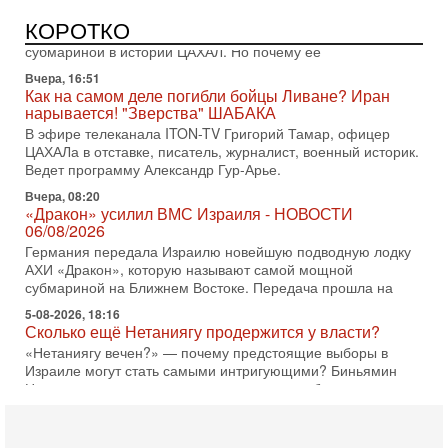
Израиль получил от Германии новейшую подводную лодку
КОРОТКО
АХИ «Дракон» (Drakon), которая уже стала самой дорогой
субмариной в истории ЦАХАЛ. Но почему её
Вчера, 16:51
Как на самом деле погибли бойцы Ливане? Иран
нарывается! "Зверства" ШАБАКА
В эфире телеканала ITON-TV Григорий Тамар, офицер
ЦАХАЛа в отставке, писатель, журналист, военный историк.
Ведет программу Александр Гур-Арье.
Вчера, 08:20
«Дракон» усилил ВМС Израиля - НОВОСТИ
06/08/2026
Германия передала Израилю новейшую подводную лодку
АХИ «Дракон», которую называют самой мощной
субмариной на Ближнем Востоке. Передача прошла на
5-08-2026, 18:16
Сколько ещё Нетаниягу продержится у власти?
«Нетаниягу вечен?» — почему предстоящие выборы в
Израиле могут стать самыми интригующими? Биньямин
Нетаниягу снова уверенно заявляет, что победа на
5-08-2026, 08:51
Трамп пригрозил Ирану ударом - НОВОСТИ