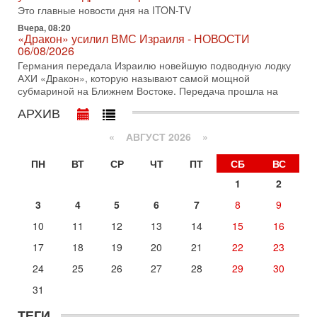
разоружении ХАМАСа и других вооруженных группировок в
Это главные новости дня на ITON-TV
Вчера, 08:20
30-07-2026, 17:59
«Дракон» усилил ВМС Израиля - НОВОСТИ
Иран доведет Трампа до крайних мер? Разбор и
06/08/2026
оценка от военного обозревателя Давида Шарпа
Германия передала Израилю новейшую подводную лодку
Ситуация вокруг противостояния Ирана и США накаляется
АХИ «Дракон», которую называют самой мощной
с каждым днем. Почему Трамп в самый последний момент
субмариной на Ближнем Востоке. Передача прошла на
отменил решение о нанесении тяжелых ударов
АРХИВ
30-07-2026, 16:54
Покупатель авиакомпании «Аркия» намерен
запретить полеты по субботам!
«
АВГУСТ 2026 »
Вокруг возможной продажи авиакомпании «Аркия»
ПН
ВТ
СР
ЧТ
ПТ
СБ
ВС
разгорается громкий конфликт.
1
2
30-07-2026, 08:16
Трамп готовит удар по Ирану - НОВОСТИ 30/07/2026
3
4
5
6
7
8
9
Президент США Дональд Трамп сегодня рассматривает
возможность масштабной военной операции против Ирана
10
11
12
13
14
15
16
после ракетной атаки на американскую базу в
17
18
19
20
21
22
23
Сегодня, 16:55
Арабо-еврейская партия изменит всё? Если
24
25
26
27
28
29
30
появится...
31
Может ли в Израиле появиться полноценный арабо-
еврейский политический альянс? Что произойдет с
ТЕГИ