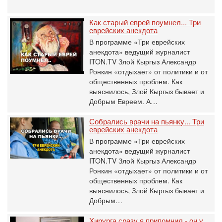
Как старый еврей поумнел... Три
еврейских анекдота
В программе «Три еврейских
анекдота» ведущий журналист
ITON.TV Злой Кыргыз Александр
Ронкин «отдыхает» от политики и от
общественных проблем. Как
выяснилось, Злой Кыргыз бывает и
Добрым Евреем. А…
Собрались врачи на пьянку... Три
еврейских анекдота
В программе «Три еврейских
анекдота» ведущий журналист
ITON.TV Злой Кыргыз Александр
Ронкин «отдыхает» от политики и от
общественных проблем. Как
выяснилось, Злой Кыргыз бывает и
Добрым…
Хирурга сразу я припомнил - он у