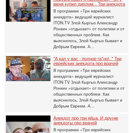
меня купил диплом... Три анекдота
В программе «Три еврейских
анекдота» ведущий журналист
ITON.TV Злой Кыргыз Александр
Ронкин «отдыхает» от политики и от
общественных проблем. Как
выяснилось, Злой Кыргыз бывает и
Добрым Евреем. А…
"А кал у вас - полное га*но!.." Три
еврейских анекдота про врачей
В программе «Три еврейских
анекдота» ведущий журналист
ITON.TV Злой Кыргыз Александр
Ронкин «отдыхает» от политики и от
общественных проблем. Как
выяснилось, Злой Кыргыз бывает и
Добрым Евреем. А…
Анекдот про три яйца. И другие
анекдоты про врачей
В программе «Три еврейских