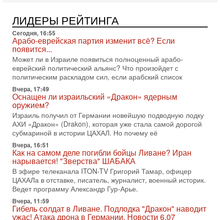
1-08-2026, 17:50
«Русский голос» Израиля: кто заберет его на этот
ЛИДЕРЫ РЕЙТИНГА
раз?
Сегодня, 16:55
Голоса русскоязычных репатриантов не раз кардинально
Арабо-еврейская партия изменит всё? Если
меняли политический ландшафт Израиля. Достаточно
появится...
вспомнить взлет партии «Исраэль ба-алия», когда
Может ли в Израиле появиться полноценный арабо-
31-07-2026, 17:00
еврейский политический альянс? Что произойдет с
Тайны закрытых дверей: о чём на самом деле
политическим раскладом сил, если арабский список
молчат Трамп и Нетаньяху?
Вчера, 17:49
Недавний визит премьер-министра Израиля Биньямина
Оснащен ли израильский «Дракон» ядерным
Нетаньяху в США и его встреча с Дональдом Трампом
оружием?
оставили больше вопросов, чем ответов. Полная
Израиль получил от Германии новейшую подводную лодку
АХИ «Дракон» (Drakon), которая уже стала самой дорогой
31-07-2026, 15:18
Иран готовит покушение на Нетаниягу! Трамп не
субмариной в истории ЦАХАЛ. Но почему её
хочет эскалации, но КСИР готовит взрыв!
Вчера, 16:51
В эфире телеканала ITON-TV СЕРГЕЙ МИГДАЛЬ, эксперт
Как на самом деле погибли бойцы Ливане? Иран
по вопросам безопасности, офицер запаса
нарывается! "Зверства" ШАБАКА
Международного управления полиции Израиля, автор
В эфире телеканала ITON-TV Григорий Тамар, офицер
ЦАХАЛа в отставке, писатель, журналист, военный историк.
31-07-2026, 09:02
Ведет программу Александр Гур-Арье.
Битва за разоружение ХАМАСа - НОВОСТИ
31/07/2026
Вчера, 11:59
Гибель солдат в Ливане. Подлодка "Дракон" наводит
Сегодня президент США Дональд Трамп заявил о
ужас! Атака дрона в Германии. Новости 6.07
достижении исторического соглашения о полном