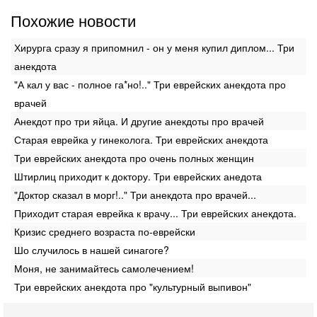
Похожие новости
Хирурга сразу я припомнил - он у меня купил диплом... Три
анекдота
"А кал у вас - полное га*но!.." Три еврейских анекдота про
врачей
Анекдот про три яйца. И другие анекдоты про врачей
Старая еврейка у гинеколога. Три еврейских анекдота
Три еврейских анекдота про очень полных женщин
Штирлиц приходит к доктору. Три еврейских анедота
"Доктор сказал в морг!.." Три анекдота про врачей...
Приходит старая еврейка к врачу... Три еврейских анекдота.
Кризис среднего возраста по-еврейски
Шо случилось в нашей синагоге?
Моня, не занимайтесь самолечением!
Три еврейских анекдота про "культурный выпивон"