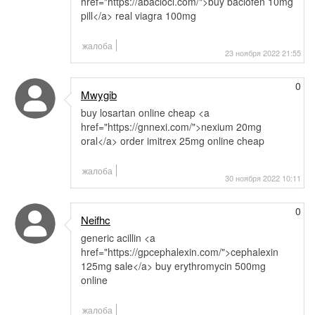
href="https://abaclocl.com/">buy baclofen 10mg
pill</a> real viagra 100mg
жалоба
23 ноября 2022 21:55
0
Mwygib
buy losartan online cheap <a
href="https://gnnexi.com/">nexium 20mg
oral</a> order imitrex 25mg online cheap
жалоба
30 ноября 2022 10:11
0
Neifhc
generic acillin <a
href="https://gpcephalexin.com/">cephalexin
125mg sale</a> buy erythromycin 500mg
online
жалоба