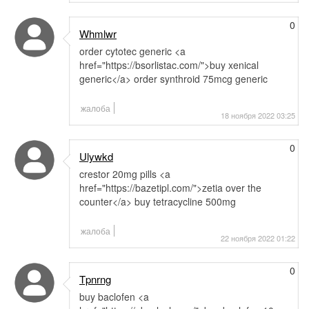
0
Whmlwr
order cytotec generic <a
href="https://bsorlistac.com/">buy xenical
generic</a> order synthroid 75mcg generic
жалоба
18 ноября 2022 03:25
0
Ulywkd
crestor 20mg pills <a
href="https://bazetipl.com/">zetia over the
counter</a> buy tetracycline 500mg
жалоба
22 ноября 2022 01:22
0
Tpnrng
buy baclofen <a