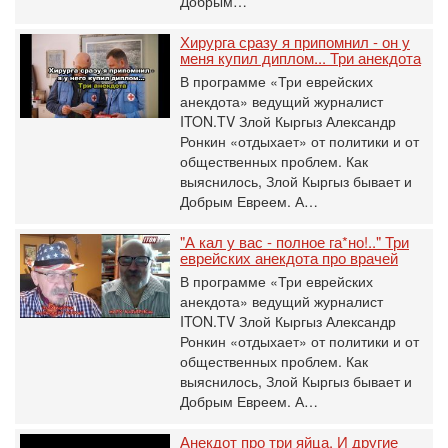
Добрым…
Хирурга сразу я припомнил - он у
меня купил диплом... Три анекдота
В программе «Три еврейских
анекдота» ведущий журналист
ITON.TV Злой Кыргыз Александр
Ронкин «отдыхает» от политики и от
общественных проблем. Как
выяснилось, Злой Кыргыз бывает и
Добрым Евреем. А…
"А кал у вас - полное га*но!.." Три
еврейских анекдота про врачей
В программе «Три еврейских
анекдота» ведущий журналист
ITON.TV Злой Кыргыз Александр
Ронкин «отдыхает» от политики и от
общественных проблем. Как
выяснилось, Злой Кыргыз бывает и
Добрым Евреем. А…
Анекдот про три яйца. И другие