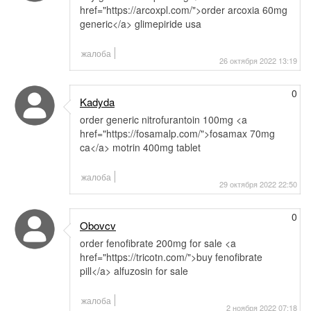
href="https://arcoxpl.com/">order arcoxia 60mg
generic</a> glimepiride usa
жалоба
26 октября 2022 13:19
0
Kadyda
order generic nitrofurantoin 100mg <a
href="https://fosamalp.com/">fosamax 70mg
ca</a> motrin 400mg tablet
жалоба
29 октября 2022 22:50
0
Obovcv
order fenofibrate 200mg for sale <a
href="https://tricotn.com/">buy fenofibrate
pill</a> alfuzosin for sale
жалоба
2 ноября 2022 07:18