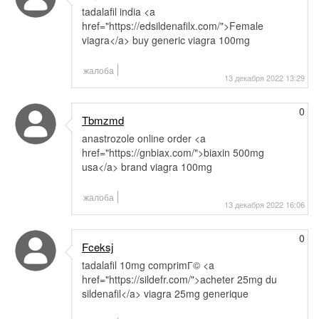
tadalafil india <a
href="https://edsildenafilx.com/">Female
viagra</a> buy generic viagra 100mg
жалоба
13 декабря 2022 13:29
0
Tbmzmd
anastrozole online order <a
href="https://gnbiax.com/">biaxin 500mg
usa</a> brand viagra 100mg
жалоба
13 декабря 2022 16:06
0
Fceksj
tadalafil 10mg comprimГ© <a
href="https://sildefr.com/">acheter 25mg du
sildenafil</a> viagra 25mg generique