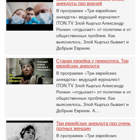
анекдоты про врачей
В программе «Три еврейских
анекдота» ведущий журналист
ITON.TV Злой Кыргыз Александр
Ронкин «отдыхает» от политики и от
общественных проблем. Как
выяснилось, Злой Кыргыз бывает и
Добрым Евреем.
Старая еврейка у гинеколога. Три
еврейских анекдота
В программе «Три еврейских
анекдота» ведущий журналист
ITON.TV Злой Кыргыз Александр
Ронкин «отдыхает» от политики и от
общественных проблем. Как
выяснилось, Злой Кыргыз бывает и
Добрым Евреем. А…
Три еврейских анекдота про очень
полных женщин
В программе «Три еврейских