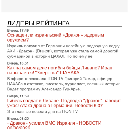
меняли политический ландшафт Израиля. Достаточно
вспомнить взлет партии «Исраэль ба-алия», когда
31-07-2026, 17:00
Тайны закрытых дверей: о чём на самом деле
ЛИДЕРЫ РЕЙТИНГА
молчат Трамп и Нетаньяху?
Вчера, 17:49
Недавний визит премьер-министра Израиля Биньямина
Оснащен ли израильский «Дракон» ядерным
Нетаньяху в США и его встреча с Дональдом Трампом
оружием?
оставили больше вопросов, чем ответов. Полная
Израиль получил от Германии новейшую подводную лодку
31-07-2026, 15:18
АХИ «Дракон» (Drakon), которая уже стала самой дорогой
Иран готовит покушение на Нетаниягу! Трамп не
субмариной в истории ЦАХАЛ. Но почему её
хочет эскалации, но КСИР готовит взрыв!
Вчера, 16:51
В эфире телеканала ITON-TV СЕРГЕЙ МИГДАЛЬ, эксперт
Как на самом деле погибли бойцы Ливане? Иран
по вопросам безопасности, офицер запаса
нарывается! "Зверства" ШАБАКА
Международного управления полиции Израиля, автор
В эфире телеканала ITON-TV Григорий Тамар, офицер
ЦАХАЛа в отставке, писатель, журналист, военный историк.
31-07-2026, 09:02
Битва за разоружение ХАМАСа - НОВОСТИ
Ведет программу Александр Гур-Арье.
31/07/2026
Вчера, 11:59
Сегодня президент США Дональд Трамп заявил о
Гибель солдат в Ливане. Подлодка "Дракон" наводит
достижении исторического соглашения о полном
ужас! Атака дрона в Германии. Новости 6.07
разоружении ХАМАСа и других вооруженных группировок в
Это главные новости дня на ITON-TV
30-07-2026, 17:59
Вчера, 08:20
Иран доведет Трампа до крайних мер? Разбор и
«Дракон» усилил ВМС Израиля - НОВОСТИ
оценка от военного обозревателя Давида Шарпа
06/08/2026