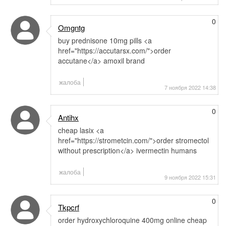
0
Omgntg
buy prednisone 10mg pills <a
href="https://accutarsx.com/">order
accutane</a> amoxil brand
жалоба
7 ноября 2022 14:38
0
Antihx
cheap lasix <a
href="https://strometcin.com/">order stromectol
without prescription</a> ivermectin humans
жалоба
9 ноября 2022 15:31
0
Tkpcrf
order hydroxychloroquine 400mg online cheap