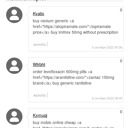
0
Kyatix
buy nexium generic <a
href="https://atopiramate.com/">topiramate
price</a> buy imitrex 50mg without prescription
жалоба
5 октября 2022 00:56
0
Wtrbht
order levofloxacin 500mg pills <a
href="https://aranitidine.com/">zantac 150mg
brand</a> buy generic ranitidine
жалоба
6 октября 2022 08:45
0
Kxmuqj
buy mobic online cheap <a
href="https://ameloxicam.com/">mobic uk</a>