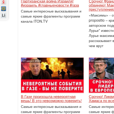
Партизанская война Израиля!
Срочно! Фран
#израиль #главныеновости #газа
обвиняют Мак
преступления
Самые интересные высказывания и
«Максимы» - о
самые яркие фрагменты программ
propositio – к
канала ITON.TV
авторском под
Лурье" извест
Лурье максима
рассказывает в
чем врут
01 август 2025
30 июль 2025
В Газе произошла невероятная
Срочно! Ликв
вещь! В это невозможно поверить!
Хамаса по все
Самые интересные высказывания и
Самые интере
самые яркие фрагменты программ
самые яркие 