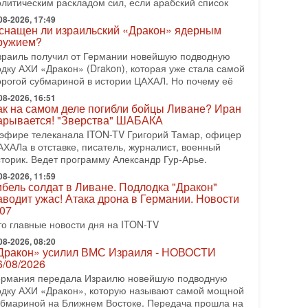
олитическим раскладом сил, если арабский список
08-2026, 08:42
рамп отменил удар по Ирану - НОВОСТИ
08-2026, 17:49
2/08/2026
снащен ли израильский «Дракон» ядерным
резидент США Дональд Трамп сегодня заявил об
ружием?
тмене подготовленного удара по Ирану после
зраиль получил от Германии новейшую подводную
бращений Тегерана и других стран региона. По его
одку АХИ «Дракон» (Drakon), которая уже стала самой
ловам,
орогой субмариной в истории ЦАХАЛ. Но почему её
08-2026, 17:50
08-2026, 16:51
Русский голос» Израиля: кто заберет его на этот
ак на самом деле погибли бойцы Ливане? Иран
аз?
арывается! "Зверства" ШАБАКА
олоса русскоязычных репатриантов не раз кардинально
 эфире телеканала ITON-TV Григорий Тамар, офицер
еняли политический ландшафт Израиля. Достаточно
АХАЛа в отставке, писатель, журналист, военный
спомнить взлет партии «Исраэль ба-алия», когда
сторик. Ведет программу Александр Гур-Арье.
08-2026, 11:59
-07-2026, 17:00
ибель солдат в Ливане. Подлодка "Дракон"
айны закрытых дверей: о чём на самом деле
аводит ужас! Атака дрона в Германии. Новости
олчат Трамп и Нетаньяху?
.07
едавний визит премьер-министра Израиля Биньямина
то главные новости дня на ITON-TV
етаньяху в США и его встреча с Дональдом Трампом
ставили больше вопросов, чем ответов. Полная
08-2026, 08:20
Дракон» усилил ВМС Израиля - НОВОСТИ
-07-2026, 15:18
6/08/2026
ран готовит покушение на Нетаниягу! Трамп не
ермания передала Израилю новейшую подводную
очет эскалации, но КСИР готовит взрыв!
одку АХИ «Дракон», которую называют самой мощной
 эфире телеканала ITON-TV СЕРГЕЙ МИГДАЛЬ,
убмариной на Ближнем Востоке. Передача прошла на