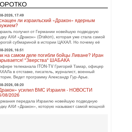
врейский политический альянс? Что произойдет с
КОРОТКО
олитическим раскладом сил, если арабский список
08-2026, 17:49
снащен ли израильский «Дракон» ядерным
ружием?
зраиль получил от Германии новейшую подводную
одку АХИ «Дракон» (Drakon), которая уже стала самой
орогой субмариной в истории ЦАХАЛ. Но почему её
08-2026, 16:51
ак на самом деле погибли бойцы Ливане? Иран
арывается! "Зверства" ШАБАКА
 эфире телеканала ITON-TV Григорий Тамар, офицер
АХАЛа в отставке, писатель, журналист, военный
сторик. Ведет программу Александр Гур-Арье.
08-2026, 08:20
Дракон» усилил ВМС Израиля - НОВОСТИ
6/08/2026
ермания передала Израилю новейшую подводную
одку АХИ «Дракон», которую называют самой мощной
убмариной на Ближнем Востоке. Передача прошла на
08-2026, 18:16
колько ещё Нетаниягу продержится у власти?
Нетаниягу вечен?» — почему предстоящие выборы в