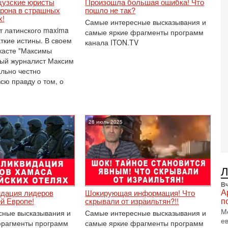
цузские юристы
Произошла большая ошибка! Что
Ц
рона в страшных
пошло не так?
и
х!
Самые интересные высказывания и
т латинского maxima
3-
самые яркие фрагменты программ
И
раткие истины. В своем
канала ITON.TV
т
касте "Максимы
В
ный журналист Максим
п
льно честно
А
сю правду о том, о
А
3-
В
ф
28 июль 2025
В
те
С
3-
Т
0
Вч
П
А
идация лидеров
Шокирующая информация! Что
в
п
й Европе!
скрывали от израильтян?!!
не
М
сные высказывания и
Самые интересные высказывания и
а
е
фрагменты программ
самые яркие фрагменты программ