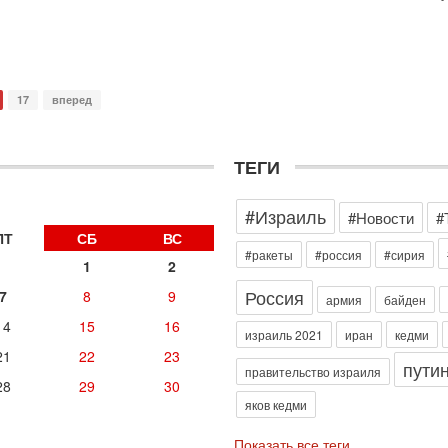
э
М
31
Б
3
С
17
вперед
д
р
г
ТЕГИ
30
И
#Израиль
о
#Новости
#
С
ПТ
СБ
ВС
н
#ракеты
#россия
#сирия
1
2
п
т
Россия
7
8
9
армия
байден
30
14
15
16
П
израиль 2021
иран
кедми
з
21
22
23
пути
В
правительство израиля
28
29
30
р
яков кедми
30
Т
Показать все теги