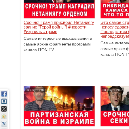
Срочно! Трамп присвоил Нетаниягу
Это самое стр
звание "Герой войны"! #новости
непоследоват
#израиль #трамп
Последствия 
непредсказуе
Самые интересные высказывания и
Самые интере
самые яркие фрагменты программ
самые яркие 
канала ITON.TV
канала ITON.T
06 август 2025
03 август 2025