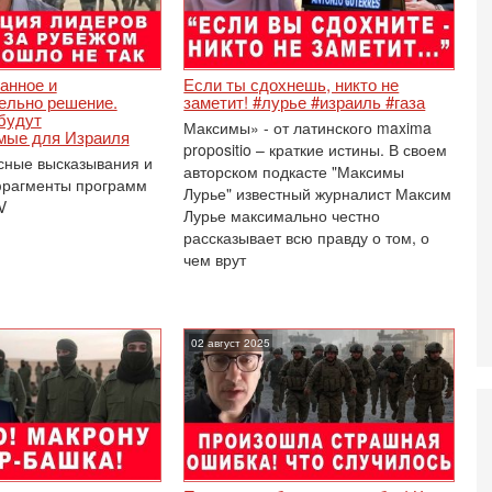
И
Н
5-
Т
анное и
Если ты сдохнешь, никто не
0
ельно решение.
заметит! #лурье #израиль #газа
будут
П
Максимы» - от латинского maxima
мые для Израиля
О
propositio – краткие истины. В своем
ег
сные высказывания и
авторском подкасте "Максимы
фрагменты программ
4-
Лурье" известный журналист Максим
V
Т
Лурье максимально честно
У
рассказывает всю правду о том, о
С
чем врут
С
к
3-
«
02 август 2025
С
до
о
3-
Х
И
В