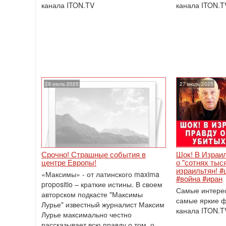
канала ITON.TV
канала ITON.T
28 июль 2025
27 июль 2025
Срочно! Страшные события в
Шок! В Израи
центре Европы!
о "сотнях тыс
израильтян! #
«Максимы» - от латинского maxima
#война #иран
propositio – краткие истины. В своем
Самые интере
авторском подкасте "Максимы
самые яркие 
Лурье" известный журналист Максим
канала ITON.T
Лурье максимально честно
рассказывает всю правду о том, о