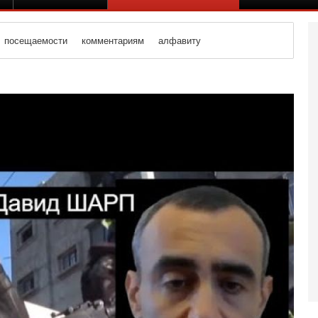
посещаемости
комментариям
алфавиту
Вч
А
п
М