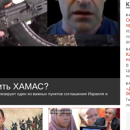
е
п
6-
О
о
И
л
д
6-
К
н
В
Ц
и
жить ХАМАС?
6-
«
0
изирует один из важных пунктов соглашения Израиля и
Г
л
с
06 август 2025
5-
С
«