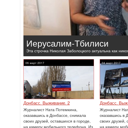
Иерусалим-Тбилиси
Эта строчка Николая Заболоцкого актуальна как нико
06 март 2017
04 март 2017
Донбасс. Выживание. 2
Донбасс. Выжи
Журналист Ната Потемкина,
Журналист Нат
оказавшись в Донбассе, снимала
оказавшись в 
своих друзей, оставшихся в городе,
своих друзей, 
на камеру мобильного телефона. Из
на камеру моб