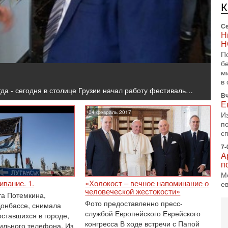
п
и
Се
Н
Н
П
б
м
в 
гда - сегодня в столице Грузии начал работу фестиваль…
Вч
Е
04 февраль 2017
И
п
с
7-
А
п
М
вание. 1.
«Холокост – вечное напоминание о
е
человеческой жестокости»
п
а Потемкина,
Фото предоставленно пресс-
Донбассе, снимала
6-
службой Европейского Еврейского
О
оставшихся в городе,
конгресса В ходе встречи с Папой
о
ильного телефона. Из