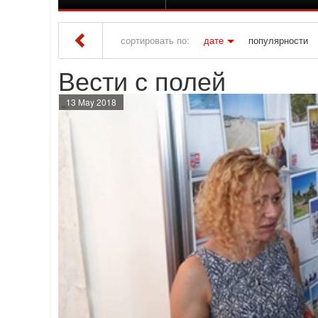
сортировать по:
дате
популярности
Вести с полей
Iton TV
» Вести с полей
13 May 2018