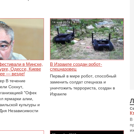
П
О
ег
14 май 2016
4-
Т
У
С
С
к
3-
фестивали в Минске,
В Израиле создан робот-
«
рге, Одессе, Киеве
спецназовец
С
ее — везде!
Первый в мире робот, способный
до
р В течение
заменить солдат спецназа и
о
ели Сохнут,
уничтожить террориста, создан в
3-
рганизацией "Офек
Израиле
Х
ел ярмарки алии,
И
аильской культуры и
В
Се
Дня Независимости
Ц
К
и
В
п
3-
и
И