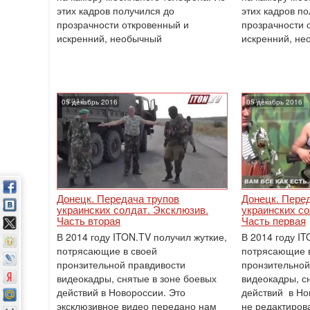
этих кадров получился до
этих кадров по
прозрачности откровенный и
прозрачности 
искренний, необычный
искренний, не
05 декабрь 2016
05 декабрь 2016
Донецк. Передача трупов
Донецк. Пере
украинских солдат. Эксклюзив.
украинских со
Часть вторая
Часть первая
В 2014 году ITON.TV получил жуткие,
В 2014 году IT
потрясающие в своей
потрясающие в
пронзительной правдивости
пронзительной
видеокадры, снятые в зоне боевых
видеокадры, с
действий в Новороссии. Это
действий в Но
эксклюзивное видео передано нам
не редактиров