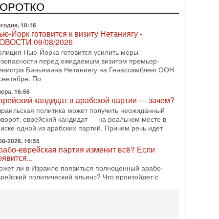
редстоящие выборы могут быть сфальсифицированы,
КОРОТКО
х проведение сорвано, а итоговые результаты
годня, 10:16
ью-Йорк готовится к визиту Нетаниягу -
ОВОСТИ 09/08/2026
олиция Нью-Йорка готовится усилить меры
езопасности перед ожидаемым визитом премьер-
инистра Биньямина Нетаниягу на Генассамблею ООН
сентябре. По
ера, 16:56
врейский кандидат в арабской партии — зачем?
зраильская политика может получить неожиданный
оворот: еврейский кандидат — на реальном месте в
писке одной из арабских партий. Причем речь идет
08-2026, 16:55
рабо-еврейская партия изменит всё? Если
оявится...
ожет ли в Израиле появиться полноценный арабо-
врейский политический альянс? Что произойдет с
олитическим раскладом сил, если арабский список
08-2026, 17:49
снащен ли израильский «Дракон» ядерным
ружием?