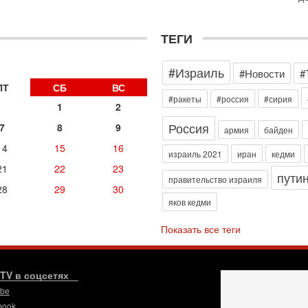
о
с
1-
ТЕГИ
«
р
#Израиль
Г
#Новости
#
м
ПТ
СБ
ВС
в
#ракеты
#россия
#сирия
1
2
31
Россия
Т
7
8
9
армия
байден
м
14
15
16
Н
израиль 2021
иран
кедми
Н
21
22
23
пути
о
правительство израиля
28
29
30
31
яков кедми
И
х
Показать все теги
В
э
М
.TV в соцсетях
31
Б
ube
3
book