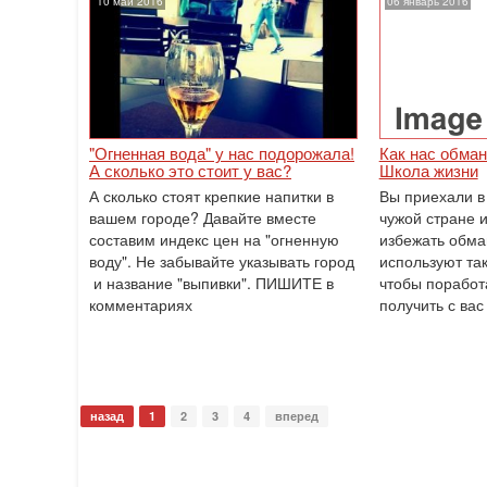
10 май 2016
06 январь 2016
"Огненная вода" у нас подорожала!
Как нас обман
А сколько это стоит у вас?
Школа жизни
А сколько стоят крепкие напитки в
Вы приехали в
вашем городе? Давайте вместе
чужой стране и
составим индекс цен на "огненную
избежать обма
воду". Не забывайте указывать город
используют так
и название "выпивки". ПИШИТЕ в
чтобы поработ
комментариях
получить с ва
назад
1
2
3
4
вперед