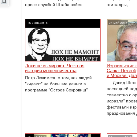
пресс-службой Штаба войск
эти кадры,
15 июнь 2016
24 май 2016
Лохи не вымирают. Честная
Израильские 
история мошенничества
Санкт-Петербу
и Москве. Дал
Петр Люкимсон о том, как людей
Давид Шехте
"кидают" на большие деньги в
последней нед
программе "Остров Сокровищ"
совместно с о
исраэли" пров
фестивали изр
празднования 