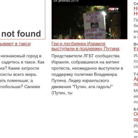
28 декабрь 2015
т
Се
Н
В
Н
п
А
П
А
б
м
3-
в 
В
ывают в такси
Геи и лесбиянки Израиля
ф
Вч
выступили в поддержку Путина
Е
В
И
 незнакомый город в
Представители ЛГБТ сообщества
те
п
С
 садитесь в такси. Как
Израиля, собравшиеся на митинг
с
на? Какие хитрости
протеста, неожиданно выступили в
3-
систы всего мира,
поддержку политики Владимира
7-
Т
А
0
ать поменьше, а
Путина. Лидер израильского
п
с побольше? Своими
движения "Путин, ата гадоль!"
П
М
в
(Путин, ты
е
не
п
а
6-
2-
О
Т
о
0
И
П
л
о
д