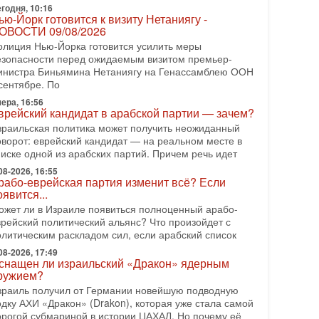
еряет последних союзников. Путин - псих!
годня, 10:16
ью-Йорк готовится к визиту Нетаниягу -
 эфире ITON-TV доктор Эльдар Намазов , историк,
ОВОСТИ 09/08/2026
олитолог, в прошлом – помощник Президента
зербайджана Гейдара Алиева . Ведет программу
олиция Нью-Йорка готовится усилить меры
лександр
езопасности перед ожидаемым визитом премьер-
инистра Биньямина Нетаниягу на Генассамблею ООН
08-2026, 11:09
сентябре. По
ыборы в Израиле в опасности?! ШАБАК
ормирует спецотдел
ера, 16:56
врейский кандидат в арабской партии — зачем?
 этом выпуске мы разбираем одну из самых тревожных
зраильская политика может получить неожиданный
м израильской политики. Известно, что израильская
оворот: еврейский кандидат — на реальном месте в
лужба общей безопасности (ШАБАК) создала
писке одной из арабских партий. Причем речь идет
08-2026, 08:32
08-2026, 16:55
рамп и Иран: последний шанс - НОВОСТИ
рабо-еврейская партия изменит всё? Если
3/08/2026
оявится...
резидент США Дональд Трамп объявил о
ожет ли в Израиле появиться полноценный арабо-
озобновлении переговоров с Ираном, но Тегеран пока
врейский политический альянс? Что произойдет с
 подтвердил готовность к диалогу. По словам
олитическим раскладом сил, если арабский список
мериканского
08-2026, 17:49
08-2026, 08:42
снащен ли израильский «Дракон» ядерным
рамп отменил удар по Ирану - НОВОСТИ
ружием?
2/08/2026
зраиль получил от Германии новейшую подводную
резидент США Дональд Трамп сегодня заявил об
одку АХИ «Дракон» (Drakon), которая уже стала самой
тмене подготовленного удара по Ирану после
орогой субмариной в истории ЦАХАЛ. Но почему её