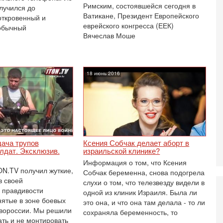
Римским, состоявшейся сегодня в
И
лучился до
Ватикане, Президент Европейского
л
откровенный и
д
еврейского конгресса (ЕЕК)
обычный
Вячеслав Моше
6-
К
н
В
Ц
18 июнь 2016
и
6-
«
0
Г
л
с
дача трупов
Ксения Собчак делает аборт в
лдат. Эксклюзив.
израильской клинике?
5-
Информация о том, что Ксения
С
ON.TV получил жуткие,
Собчак беременна, снова подогрела
«
 своей
слухи о том, что телезвезду видели в
И
 правдивости
одной из клиник Израиля. Была ли
Н
нятые в зоне боевых
это она, и что она там делала - то ли
5-
вороссии. Мы решили
сохраняла беременность, то
Т
ать и не монтировать
0