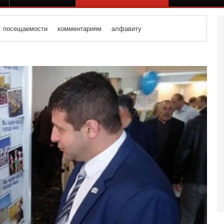
посещаемости
комментариям
алфавиту
Се
К
В