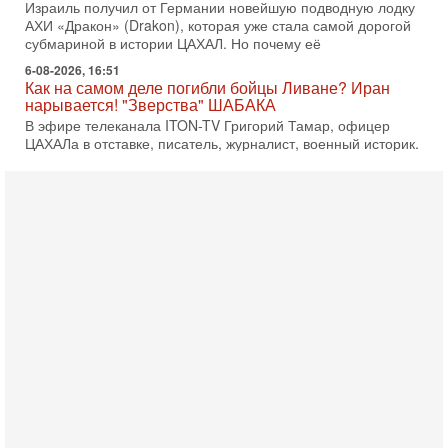
Израиль получил от Германии новейшую подводную лодку
АХИ «Дракон» (Drakon), которая уже стала самой дорогой
субмариной в истории ЦАХАЛ. Но почему её
6-08-2026, 16:51
Как на самом деле погибли бойцы Ливане? Иран
нарывается! "Зверства" ШАБАКА
В эфире телеканала ITON-TV Григорий Тамар, офицер
ЦАХАЛа в отставке, писатель, журналист, военный историк.
Ведет программу Александр Гур-Арье.
6-08-2026, 08:20
«Дракон» усилил ВМС Израиля - НОВОСТИ
06/08/2026
Германия передала Израилю новейшую подводную лодку
АХИ «Дракон», которую называют самой мощной
субмариной на Ближнем Востоке. Передача прошла на
5-08-2026, 18:16
Сколько ещё Нетаниягу продержится у власти?
«Нетаниягу вечен?» — почему предстоящие выборы в
Израиле могут стать самыми интригующими? Биньямин
Нетаниягу снова уверенно заявляет, что победа на
5-08-2026, 08:51
Трамп пригрозил Ирану ударом - НОВОСТИ
05/08/2026