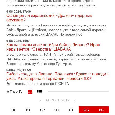
еврейский политический альянс? Что произойдет с
1-08-2026, 17:50
политическим раскладом сил, если арабский список
«Русский голос» Израиля: кто заберет его на этот
раз?
6-08-2026, 17:49
Оснащен ли израильский «Дракон» ядерным
Голоса русскоязычных репатриантов не раз кардинально
оружием?
меняли политический ландшафт Израиля. Достаточно
Израиль получил от Германии новейшую подводную лодку
вспомнить взлет партии «Исраэль ба-алия», когда
АХИ «Дракон» (Drakon), которая уже стала самой дорогой
31-07-2026, 17:00
субмариной в истории ЦАХАЛ. Но почему её
Тайны закрытых дверей: о чём на самом деле
молчат Трамп и Нетаньяху?
6-08-2026, 16:51
Как на самом деле погибли бойцы Ливане? Иран
Недавний визит премьер-министра Израиля Биньямина
нарывается! "Зверства" ШАБАКА
Нетаньяху в США и его встреча с Дональдом Трампом
В эфире телеканала ITON-TV Григорий Тамар, офицер
оставили больше вопросов, чем ответов. Полная
ЦАХАЛа в отставке, писатель, журналист, военный историк.
31-07-2026, 15:18
Ведет программу Александр Гур-Арье.
Иран готовит покушение на Нетаниягу! Трамп не
6-08-2026, 11:59
хочет эскалации, но КСИР готовит взрыв!
Гибель солдат в Ливане. Подлодка "Дракон" наводит
В эфире телеканала ITON-TV СЕРГЕЙ МИГДАЛЬ, эксперт
ужас! Атака дрона в Германии. Новости 6.07
по вопросам безопасности, офицер запаса
Это главные новости дня на ITON-TV
Международного управления полиции Израиля, автор
АРХИВ
31-07-2026, 09:02
Битва за разоружение ХАМАСа - НОВОСТИ
«
АПРЕЛЬ 2012
»
31/07/2026
Сегодня президент США Дональд Трамп заявил о
ПН
ВТ
СР
ЧТ
ПТ
СБ
ВС
достижении исторического соглашения о полном