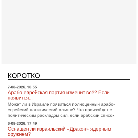
Вчера, 16:56
Еврейский кандидат в арабской партии — зачем?
Израильская политика может получить неожиданный
поворот: еврейский кандидат — на реальном месте в
КОРОТКО
списке одной из арабских партий. Причем речь идет
7-08-2026, 16:55
Арабо-еврейская партия изменит всё? Если
появится...
Может ли в Израиле появиться полноценный арабо-
еврейский политический альянс? Что произойдет с
политическим раскладом сил, если арабский список
6-08-2026, 17:49
Оснащен ли израильский «Дракон» ядерным
оружием?