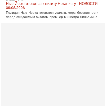
Нью-Йорк готовится к визиту Нетаниягу - НОВОСТИ
09/08/2026
Полиция Нью-Йорка готовится усилить меры безопасности
перед ожидаемым визитом премьер-министра Биньямина
Нетаниягу на Генассамблею ООН в сентябре. По
8-08-2026, 16:56
Еврейский кандидат в арабской партии — зачем?
Израильская политика может получить неожиданный
поворот: еврейский кандидат — на реальном месте в
списке одной из арабских партий. Причем речь идет
7-08-2026, 16:55
Арабо-еврейская партия изменит всё? Если
появится...
Может ли в Израиле появиться полноценный арабо-
еврейский политический альянс? Что произойдет с
политическим раскладом сил, если арабский список
6-08-2026, 17:49
Оснащен ли израильский «Дракон» ядерным
оружием?
Израиль получил от Германии новейшую подводную лодку
АХИ «Дракон» (Drakon), которая уже стала самой дорогой
субмариной в истории ЦАХАЛ. Но почему её