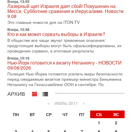
Вчера, 13:55
Александр
Лазерный щит Израиля дает сбой! Покушенин на
Месси. Субботние сражения в Иерусалиме. Новости.
3-08-2026, 11:09
Выборы в Израиле в опасности?! ШАБАК формирует
9.08
спецотдел
Это главные новости дня на ITON-TV
В этом выпуске мы разбираем одну из самых тревожных
Вчера, 10:58
тем израильской политики. Известно, что израильская
Кто и как может сорвать выборы в Израиле?
Служба общей безопасности (ШАБАК) создала
В обществе все чаще звучат тревожные опасения:
предстоящие выборы могут быть сфальсифицированы, их
3-08-2026, 08:32
Трамп и Иран: последний шанс - НОВОСТИ
проведение сорвано, а итоговые результаты
03/08/2026
Вчера, 10:16
Президент США Дональд Трамп объявил о возобновлении
Нью-Йорк готовится к визиту Нетаниягу - НОВОСТИ
переговоров с Ираном, но Тегеран пока не подтвердил
09/08/2026
готовность к диалогу. По словам американского
Полиция Нью-Йорка готовится усилить меры безопасности
перед ожидаемым визитом премьер-министра Биньямина
2-08-2026, 08:42
Нетаниягу на Генассамблею ООН в сентябре. По
Трамп отменил удар по Ирану - НОВОСТИ
02/08/2026
АРХИВ
Президент США Дональд Трамп сегодня заявил об отмене
подготовленного удара по Ирану после обращений
«
ИЮЛЬ 2017
»
Тегерана и других стран региона. По его словам,
ПН
ВТ
СР
ЧТ
ПТ
СБ
ВС
1-08-2026, 17:50
«Русский голос» Израиля: кто заберет его на этот
1
2
раз?
Голоса русскоязычных репатриантов не раз кардинально
3
4
5
6
7
8
9