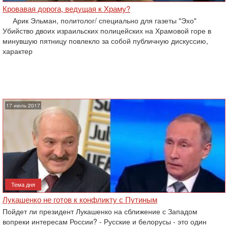
Кровавая дорога, ведущая к Храму?
Арик Эльман, политолог/ специально для газеты "Эхо"
Убийство двоих израильских полицейских на Храмовой горе в
минувшую пятницу повлекло за собой публичную дискуссию,
характер
17 июль 2017
Тема дня
Лукашенко не готов к конфликту с Путиным
Пойдет ли президент Лукашенко на сближение с Западом
вопреки интересам России? - Русские и белорусы - это один