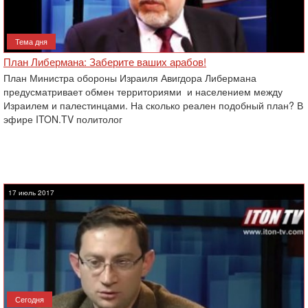
Тема дня
План Либермана: Заберите ваших арабов!
План Министра обороны Израиля Авигдора Либермана
предусматривает обмен территориями и населением между
Израилем и палестинцами. На сколько реален подобный план? В
эфире ITON.TV политолог
17 июль 2017
Сегодня