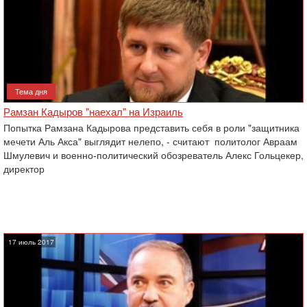
Тема дня
Рамзан Кадыров "наехал" на Израиль
Попытка Рамзана Кадырова представить себя в роли "защитника
мечети Аль Акса" выглядит нелепо, - считают политолог Авраам
Шмулевич и военно-политический обозреватель Алекс Гольцекер,
директор
17 июль 2017