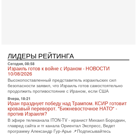
4-08-2026, 20:08
Трамп выбирает подходящий момент для удара!
Украину никогда не примут в НАТО
Сегодня гость нашей студии капитан 1-го ранга ВМC США
(в отставке) Гарри (Юрий) Табах, в прошлом: командир
антитеррористического центра НАТО в
3-08-2026, 19:07
«Либо в армию — либо в тюрьму?»
Ситуация вокруг призыва ультраортодоксов в ЦАХАЛ
ЛИДЕРЫ РЕЙТИНГА
достигла точки кипения. Попытки принять закон,
освобождающий уклоняющихся харедим от арестов,
Сегодня, 08:58
Израиль готов к войне с Ираном - НОВОСТИ
3-08-2026, 17:18
10/08/2026
Хватит отменять атаки! ЦАХАЛ - не игрушка!
Высокопоставленный представитель израильских сил
Израиль готов ударить по Ирану!
безопасности заявил, что Израиль готов самостоятельно
В эфире телеканала ITON-TV Григорий Тамар, офицер
продолжить противостояние с Ираном, если США
ЦАХАЛа в отставке, писатель, журналист, военный историк.
Ведет программу Александр Гур-Арье.
Вчера, 18:21
Иран празднует победу над Трампом. КСИР готовит
3-08-2026, 15:23
кровавый переворот. "Бижневосточное НАТО" -
Иран задыхается. КСИР готовит удар! Россия теряет
против Израиля?
последних союзников. Путин - псих!
В эфире телеканала ITON-TV - иранист Михаил Бородкин,
В эфире ITON-TV доктор Эльдар Намазов , историк,
главред сайта и тг канала Ориентал Экспресс, Ведет
политолог, в прошлом – помощник Президента
программу Александр Гур-Арье 📌Подписывайтесь
Азербайджана Гейдара Алиева . Ведет программу