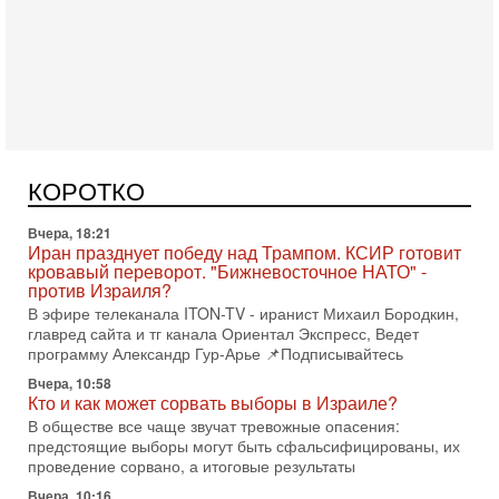
Сегодня, 08:58
Израиль готов к войне с Ираном - НОВОСТИ
10/08/2026
Высокопоставленный представитель израильских сил
безопасности заявил, что Израиль готов самостоятельно
КОРОТКО
продолжить противостояние с Ираном, если США
Вчера, 18:21
Иран празднует победу над Трампом. КСИР готовит
кровавый переворот. "Бижневосточное НАТО" -
против Израиля?
В эфире телеканала ITON-TV - иранист Михаил Бородкин,
главред сайта и тг канала Ориентал Экспресс, Ведет
программу Александр Гур-Арье 📌Подписывайтесь
Вчера, 10:58
Кто и как может сорвать выборы в Израиле?
В обществе все чаще звучат тревожные опасения:
предстоящие выборы могут быть сфальсифицированы, их
проведение сорвано, а итоговые результаты
Вчера, 10:16