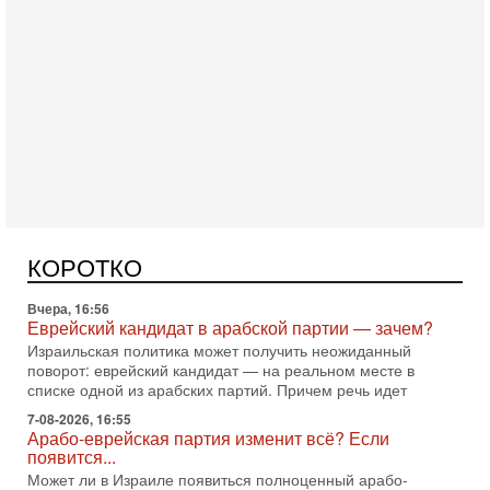
Сегодня, 10:16
Нью-Йорк готовится к визиту Нетаниягу - НОВОСТИ
09/08/2026
Полиция Нью-Йорка готовится усилить меры безопасности
перед ожидаемым визитом премьер-министра Биньямина
КОРОТКО
Нетаниягу на Генассамблею ООН в сентябре. По
Вчера, 16:56
Еврейский кандидат в арабской партии — зачем?
Израильская политика может получить неожиданный
поворот: еврейский кандидат — на реальном месте в
списке одной из арабских партий. Причем речь идет
7-08-2026, 16:55
Арабо-еврейская партия изменит всё? Если
появится...
Может ли в Израиле появиться полноценный арабо-