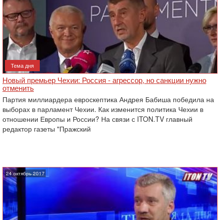
Тема дня
Новый премьер Чехии: Россия - агрессор, но санкции нужно
отменить
Партия миллиардера евроскептика Андрея Бабиша победила на
выборах в парламент Чехии. Как изменится политика Чехии в
отношении Европы и России? На связи с ITON.TV главный
редактор газеты "Пражский
24 октябрь 2017