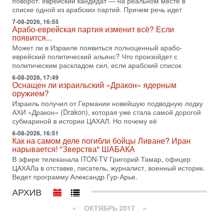
поворот: еврейский кандидат — на реальном месте в
Трамп отменил удар по Ирану - НОВОСТИ
списке одной из арабских партий. Причем речь идет
02/08/2026
7-08-2026, 16:55
Президент США Дональд Трамп сегодня заявил об отмене
Арабо-еврейская партия изменит всё? Если
подготовленного удара по Ирану после обращений
появится...
Тегерана и других стран региона. По его словам,
Может ли в Израиле появиться полноценный арабо-
1-08-2026, 17:50
еврейский политический альянс? Что произойдет с
«Русский голос» Израиля: кто заберет его на этот
политическим раскладом сил, если арабский список
раз?
6-08-2026, 17:49
Голоса русскоязычных репатриантов не раз кардинально
Оснащен ли израильский «Дракон» ядерным
меняли политический ландшафт Израиля. Достаточно
оружием?
вспомнить взлет партии «Исраэль ба-алия», когда
Израиль получил от Германии новейшую подводную лодку
31-07-2026, 17:00
АХИ «Дракон» (Drakon), которая уже стала самой дорогой
Тайны закрытых дверей: о чём на самом деле
субмариной в истории ЦАХАЛ. Но почему её
молчат Трамп и Нетаньяху?
6-08-2026, 16:51
Недавний визит премьер-министра Израиля Биньямина
Как на самом деле погибли бойцы Ливане? Иран
Нетаньяху в США и его встреча с Дональдом Трампом
нарывается! "Зверства" ШАБАКА
оставили больше вопросов, чем ответов. Полная
В эфире телеканала ITON-TV Григорий Тамар, офицер
ЦАХАЛа в отставке, писатель, журналист, военный историк.
31-07-2026, 15:18
Иран готовит покушение на Нетаниягу! Трамп не
Ведет программу Александр Гур-Арье.
хочет эскалации, но КСИР готовит взрыв!
АРХИВ
В эфире телеканала ITON-TV СЕРГЕЙ МИГДАЛЬ, эксперт
по вопросам безопасности, офицер запаса
«
ОКТЯБРЬ 2017
»
Международного управления полиции Израиля, автор