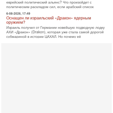
еврейский политический альянс? Что произойдет с
политическим раскладом сил, если арабский список
6-08-2026, 17:49
Оснащен ли израильский «Дракон» ядерным
оружием?
Израиль получил от Германии новейшую подводную лодку
АХИ «Дракон» (Drakon), которая уже стала самой дорогой
субмариной в истории ЦАХАЛ. Но почему её
6-08-2026, 16:51
Как на самом деле погибли бойцы Ливане? Иран
нарывается! "Зверства" ШАБАКА
В эфире телеканала ITON-TV Григорий Тамар, офицер
ЦАХАЛа в отставке, писатель, журналист, военный историк.
Ведет программу Александр Гур-Арье.
6-08-2026, 08:20
«Дракон» усилил ВМС Израиля - НОВОСТИ
06/08/2026
Германия передала Израилю новейшую подводную лодку
АХИ «Дракон», которую называют самой мощной
субмариной на Ближнем Востоке. Передача прошла на
5-08-2026, 18:16
Сколько ещё Нетаниягу продержится у власти?
«Нетаниягу вечен?» — почему предстоящие выборы в