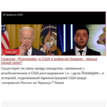
23 февраль 2022
Тема дня
Скандал «Russiagate» в США и война на Украине - звенья
одной цепи?
Существует ли связь между скандалом, связанным с
возобновлением в США расследования т.н. «дела Russiagate», и
истерией, поднимаемой Администрацией США вокруг
«вторжения России на Украину»? Какие