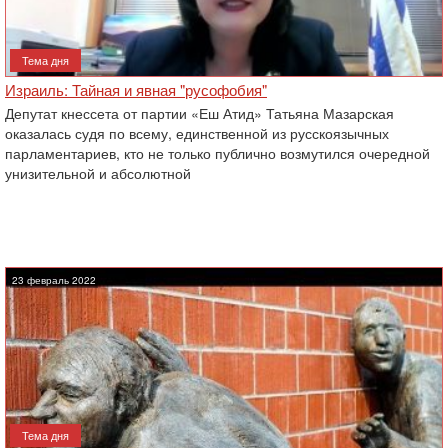
Тема дня
Израиль: Тайная и явная "русофобия"
Депутат кнессета от партии «Еш Атид» Татьяна Мазарская
оказалась судя по всему, единственной из русскоязычных
парламентариев, кто не только публично возмутился очередной
унизительной и абсолютной
23 февраль 2022
Тема дня