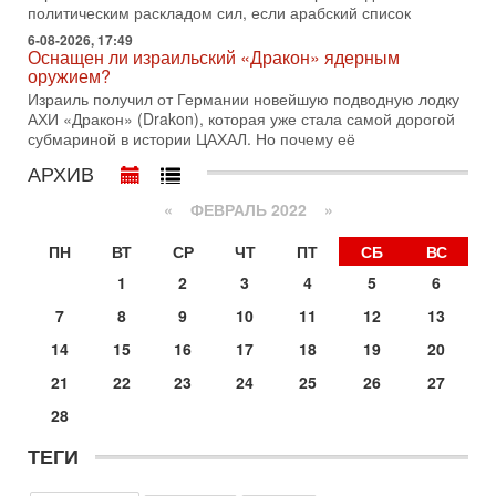
1-08-2026, 17:50
политическим раскладом сил, если арабский список
«Русский голос» Израиля: кто заберет его на этот
6-08-2026, 17:49
раз?
Оснащен ли израильский «Дракон» ядерным
Голоса русскоязычных репатриантов не раз кардинально
оружием?
меняли политический ландшафт Израиля. Достаточно
Израиль получил от Германии новейшую подводную лодку
вспомнить взлет партии «Исраэль ба-алия», когда
АХИ «Дракон» (Drakon), которая уже стала самой дорогой
субмариной в истории ЦАХАЛ. Но почему её
31-07-2026, 17:00
Тайны закрытых дверей: о чём на самом деле
АРХИВ
молчат Трамп и Нетаньяху?
Недавний визит премьер-министра Израиля Биньямина
«
ФЕВРАЛЬ 2022
»
Нетаньяху в США и его встреча с Дональдом Трампом
оставили больше вопросов, чем ответов. Полная
ПН
ВТ
СР
ЧТ
ПТ
СБ
ВС
31-07-2026, 15:18
1
2
3
4
5
6
Иран готовит покушение на Нетаниягу! Трамп не
хочет эскалации, но КСИР готовит взрыв!
7
8
9
10
11
12
13
В эфире телеканала ITON-TV СЕРГЕЙ МИГДАЛЬ, эксперт
14
15
16
17
18
19
20
по вопросам безопасности, офицер запаса
Международного управления полиции Израиля, автор
21
22
23
24
25
26
27
31-07-2026, 09:02
28
Битва за разоружение ХАМАСа - НОВОСТИ
31/07/2026
ТЕГИ
Сегодня президент США Дональд Трамп заявил о
достижении исторического соглашения о полном