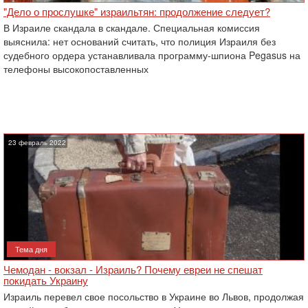
"Дело о прослушке" израильтян: продолжение следует?
В Израиле скандала в скандале. Специальная комиссия
выяснила: нет оснований считать, что полиция Израиля без
судебного ордера ‎устанавливала программу-шпиона Pegasus на
‎телефоны высокопоставленных
23 февраль 2022
Тема дня
Чемодан - вокзал - Израиль? Почему евреи не спешат
покидать Украину
Израиль перевел свое посольство в Украине во Львов, продолжая