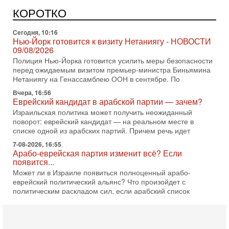
В обществе все чаще звучат тревожные опасения:
предстоящие выборы могут быть сфальсифицированы, их
КОРОТКО
проведение сорвано, а итоговые результаты
Сегодня, 10:16
Нью-Йорк готовится к визиту Нетаниягу - НОВОСТИ
09/08/2026
Полиция Нью-Йорка готовится усилить меры безопасности
перед ожидаемым визитом премьер-министра Биньямина
Нетаниягу на Генассамблею ООН в сентябре. По
Вчера, 16:56
Еврейский кандидат в арабской партии — зачем?
Израильская политика может получить неожиданный
поворот: еврейский кандидат — на реальном месте в
списке одной из арабских партий. Причем речь идет
7-08-2026, 16:55
Арабо-еврейская партия изменит всё? Если
появится...
Может ли в Израиле появиться полноценный арабо-
еврейский политический альянс? Что произойдет с
политическим раскладом сил, если арабский список
6-08-2026, 17:49
Оснащен ли израильский «Дракон» ядерным
оружием?