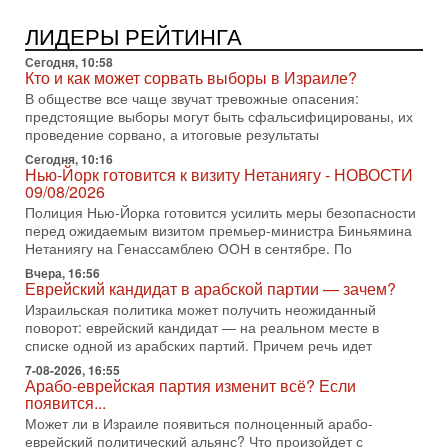
последних союзников. Путин - псих!
В эфире ITON-TV доктор Эльдар Намазов , историк,
ЛИДЕРЫ РЕЙТИНГА
политолог, в прошлом – помощник Президента
Азербайджана Гейдара Алиева . Ведет программу
Сегодня, 10:58
Александр
Кто и как может сорвать выборы в Израиле?
В обществе все чаще звучат тревожные опасения:
3-08-2026, 11:09
предстоящие выборы могут быть сфальсифицированы, их
Выборы в Израиле в опасности?! ШАБАК формирует
проведение сорвано, а итоговые результаты
спецотдел
В этом выпуске мы разбираем одну из самых тревожных
Сегодня, 10:16
Нью-Йорк готовится к визиту Нетаниягу - НОВОСТИ
тем израильской политики. Известно, что израильская
09/08/2026
Служба общей безопасности (ШАБАК) создала
Полиция Нью-Йорка готовится усилить меры безопасности
3-08-2026, 08:32
перед ожидаемым визитом премьер-министра Биньямина
Трамп и Иран: последний шанс - НОВОСТИ
Нетаниягу на Генассамблею ООН в сентябре. По
03/08/2026
Вчера, 16:56
Президент США Дональд Трамп объявил о возобновлении
Еврейский кандидат в арабской партии — зачем?
переговоров с Ираном, но Тегеран пока не подтвердил
Израильская политика может получить неожиданный
готовность к диалогу. По словам американского
поворот: еврейский кандидат — на реальном месте в
2-08-2026, 08:42
списке одной из арабских партий. Причем речь идет
Трамп отменил удар по Ирану - НОВОСТИ
02/08/2026
7-08-2026, 16:55
Арабо-еврейская партия изменит всё? Если
Президент США Дональд Трамп сегодня заявил об отмене
появится...
подготовленного удара по Ирану после обращений
Может ли в Израиле появиться полноценный арабо-
Тегерана и других стран региона. По его словам,
еврейский политический альянс? Что произойдет с