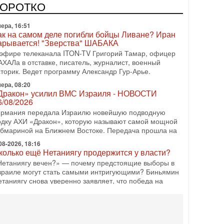
одку АХИ «Дракон» (Drakon), которая уже стала самой
КОРОТКО
орогой субмариной в истории ЦАХАЛ. Но почему её
ера, 16:51
ак на самом деле погибли бойцы Ливане? Иран
арывается! "Зверства" ШАБАКА
 эфире телеканала ITON-TV Григорий Тамар, офицер
АХАЛа в отставке, писатель, журналист, военный
сторик. Ведет программу Александр Гур-Арье.
ера, 08:20
Дракон» усилил ВМС Израиля - НОВОСТИ
6/08/2026
ермания передала Израилю новейшую подводную
одку АХИ «Дракон», которую называют самой мощной
убмариной на Ближнем Востоке. Передача прошла на
08-2026, 18:16
колько ещё Нетаниягу продержится у власти?
Нетаниягу вечен?» — почему предстоящие выборы в
зраиле могут стать самыми интригующими? Биньямин
етаниягу снова уверенно заявляет, что победа на
08-2026, 08:51
рамп пригрозил Ирану ударом - НОВОСТИ
5/08/2026
резидент США Дональд Трамп сегодня заявил, что