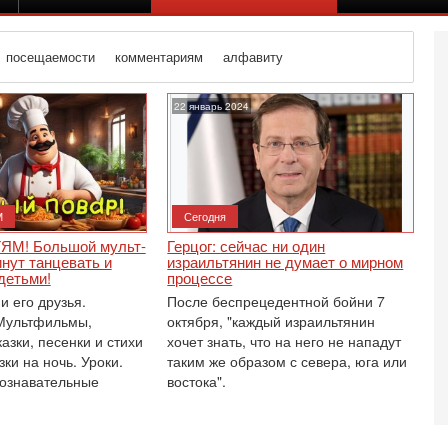
посещаемости
комментариям
алфавиту
22 январь 2024
М
Сегодня
ТЯМ! Большой мульт-
Герцог: сейчас ни один
инут танцевать и
израильтянин не думает о мирном
детьми!
процессе
и его друзья.
После беспрецедентной бойни 7
Мультфильмы,
октября, "каждый израильтянин
казки, песенки и стихи
хочет знать, что на него не нападут
зки на ночь. Уроки.
таким же образом с севера, юга или
Познавательные
востока".
Вч
О
о
И