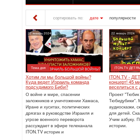
сортировать по:
дате
популярности
Iton TV
» Материалы за 22.01.2024
22 январь 2024
22 январь 2024
Тема дня
ITON.TV ДЕТЯ
Хотим ли мы большой войны?
ITON.TV - ДЕ
Куда ведет Израиль команда
концерт! 45 м
подсудимого Биби?
веселиться с 
О войне и мире, спасении
Проект "Тюбик 
заложников и уничтожении Хамаса,
Тюбидубики". 
Иране и хуситах, политических
аудиосказки, с
дрязгах в руководстве Израиля и
для детей. Ска
угрозе военного переворота
Учим азбуку. 
рассуждает в эфире телеканала
истории.
ITON.TV историк и