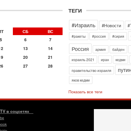
д
р
ТЕГИ
г
30
#Израиль
И
#Новости
#
о
ПТ
СБ
ВС
С
#ракеты
#россия
#сирия
5
6
7
н
п
Россия
12
13
14
армия
байден
т
19
20
21
30
израиль 2021
иран
кедми
П
26
27
28
пути
з
правительство израиля
В
яков кедми
р
30
Показать все теги
Т
3
П
в
.TV в соцсетях
И
ube
29
book
Т
takte