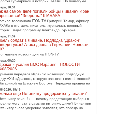
орогой субмариной в истории ЦАХАЛ. Но почему её
08-2026, 17:50
ера, 16:51
Русский голос» Израиля: кто заберет его на этот
ак на самом деле погибли бойцы Ливане? Иран
аз?
арывается! "Зверства" ШАБАКА
олоса русскоязычных репатриантов не раз кардинально
 эфире телеканала ITON-TV Григорий Тамар, офицер
еняли политический ландшафт Израиля. Достаточно
АХАЛа в отставке, писатель, журналист, военный
спомнить взлет партии «Исраэль ба-алия», когда
сторик. Ведет программу Александр Гур-Арье.
ера, 11:59
-07-2026, 17:00
ибель солдат в Ливане. Подлодка "Дракон"
айны закрытых дверей: о чём на самом деле
аводит ужас! Атака дрона в Германии. Новости
олчат Трамп и Нетаньяху?
.07
едавний визит премьер-министра Израиля Биньямина
то главные новости дня на ITON-TV
етаньяху в США и его встреча с Дональдом Трампом
ставили больше вопросов, чем ответов. Полная
ера, 08:20
Дракон» усилил ВМС Израиля - НОВОСТИ
-07-2026, 15:18
6/08/2026
ран готовит покушение на Нетаниягу! Трамп не
ермания передала Израилю новейшую подводную
очет эскалации, но КСИР готовит взрыв!
одку АХИ «Дракон», которую называют самой мощной
 эфире телеканала ITON-TV СЕРГЕЙ МИГДАЛЬ,
убмариной на Ближнем Востоке. Передача прошла на
ксперт по вопросам безопасности, офицер запаса
еждународного управления полиции Израиля, автор
08-2026, 18:16
колько ещё Нетаниягу продержится у власти?
-07-2026, 09:02
Нетаниягу вечен?» — почему предстоящие выборы в
итва за разоружение ХАМАСа - НОВОСТИ
зраиле могут стать самыми интригующими? Биньямин
1/07/2026
етаниягу снова уверенно заявляет, что победа на
егодня президент США Дональд Трамп заявил о