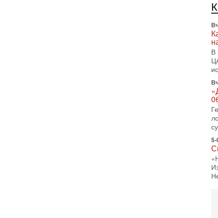
л
д
Вч
К
н
В
Ц
и
Вч
«
0
Г
л
с
5-
С
«
И
Н
5-
Т
0
П