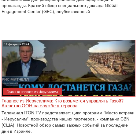
пропаганды. Краткий обзор специального доклада Global
Engagement Center (GEC), опубликованный
01 февраль 2024
Главные новости из Иерусалима
Главное из Иерусалима: Кто возьмется управлять Газой?
Агенство ООН на службе у террора
Телеканал ITON.TV представляет: цикл программ "Место встречи
- Иерусалим", производства наших партнеров, - компании CBN
(США). Новостной обзор самых важных событий за последние
дни в Израиле,