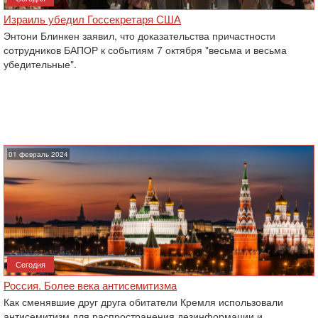
Израиль убедил Госсекретаря США
Энтони Блинкен заявил, что доказательства причастности
сотрудников БАПОР к событиям 7 октября "весьма и весьма
убедительные".
01 февраль 2024
Сегодня
Россия. Более века антисемитизма
Как сменявшие друг друга обитатели Кремля использовали
антисемитизм для распространения дезинформации и