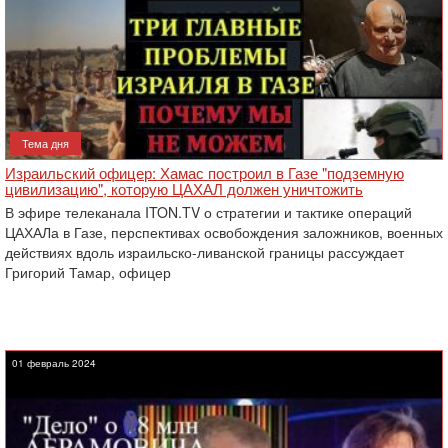
Тема дня
Израильский офицер: Хамас построил в Газе "подземную
цивилизацию", которую ЦАХАЛ должен уничтожить
В эфире телеканала ITON.TV о стратегии и тактике операций
ЦАХАЛа в Газе, перспективах освобождения заложников, военных
действиях вдоль израильско-ливанской границы рассуждает
Григорий Тамар, офицер
01 февраль 2024