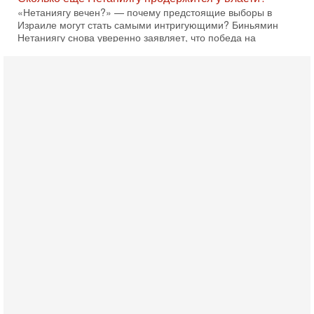
05/08/2026
Президент США Дональд Трамп сегодня заявил, что
Ормузский пролив может быть открыт «очень скоро». По
его словам, если этого не произойдет, Иран ждет
4-08-2026, 20:08
Трамп выбирает подходящий момент для удара!
Украину никогда не примут в НАТО
Сегодня гость нашей студии капитан 1-го ранга ВМC США
(в отставке) Гарри (Юрий) Табах, в прошлом: командир
антитеррористического центра НАТО в
3-08-2026, 19:07
«Либо в армию — либо в тюрьму?»
Ситуация вокруг призыва ультраортодоксов в ЦАХАЛ
достигла точки кипения. Попытки принять закон,
освобождающий уклоняющихся харедим от арестов,
3-08-2026, 17:18
Хватит отменять атаки! ЦАХАЛ - не игрушка!
Израиль готов ударить по Ирану!
В эфире телеканала ITON-TV Григорий Тамар, офицер
ЦАХАЛа в отставке, писатель, журналист, военный историк.
Ведет программу Александр Гур-Арье.
3-08-2026, 15:23