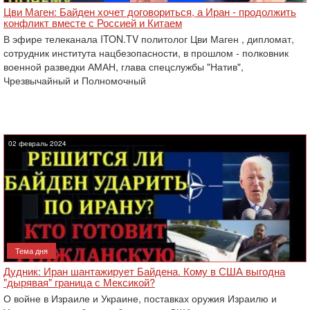
Цви Маген: Байден хочет договориться, а Иран - продолжить
конфликт вместе с Россией и Китаем
В эфире телеканала ITON.TV политолог Цви Маген , дипломат,
сотрудник института нацбезопасности, в прошлом - полковник
военной разведки АМАН, глава спецслужбы "Натив",
‎Чрезвычайный и Полномочный
02 февраль 2024
Тема дня
Дудник: Иран шантажирует Байдена. Кому в США выгодна
"дырявая" граница с Мексикой?
О войне в Израиле и Украине, поставках оружия Израилю и