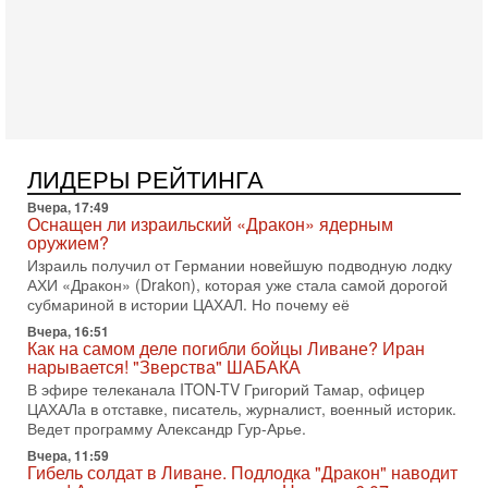
Тегерана и других стран региона. По его словам,
1-08-2026, 17:50
«Русский голос» Израиля: кто заберет его на этот
раз?
Голоса русскоязычных репатриантов не раз кардинально
меняли политический ландшафт Израиля. Достаточно
вспомнить взлет партии «Исраэль ба-алия», когда
31-07-2026, 17:00
ЛИДЕРЫ РЕЙТИНГА
Тайны закрытых дверей: о чём на самом деле
молчат Трамп и Нетаньяху?
Вчера, 17:49
Недавний визит премьер-министра Израиля Биньямина
Оснащен ли израильский «Дракон» ядерным
Нетаньяху в США и его встреча с Дональдом Трампом
оружием?
оставили больше вопросов, чем ответов. Полная
Израиль получил от Германии новейшую подводную лодку
АХИ «Дракон» (Drakon), которая уже стала самой дорогой
31-07-2026, 15:18
субмариной в истории ЦАХАЛ. Но почему её
Иран готовит покушение на Нетаниягу! Трамп не
хочет эскалации, но КСИР готовит взрыв!
Вчера, 16:51
Как на самом деле погибли бойцы Ливане? Иран
В эфире телеканала ITON-TV СЕРГЕЙ МИГДАЛЬ, эксперт
нарывается! "Зверства" ШАБАКА
по вопросам безопасности, офицер запаса
Международного управления полиции Израиля, автор
В эфире телеканала ITON-TV Григорий Тамар, офицер
ЦАХАЛа в отставке, писатель, журналист, военный историк.
31-07-2026, 09:02
Ведет программу Александр Гур-Арье.
Битва за разоружение ХАМАСа - НОВОСТИ
31/07/2026
Вчера, 11:59
Гибель солдат в Ливане. Подлодка "Дракон" наводит
Сегодня президент США Дональд Трамп заявил о