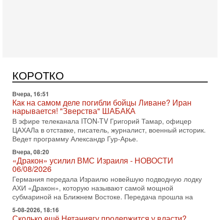
оружием?
Израиль получил от Германии новейшую подводную лодку
АХИ «Дракон» (Drakon), которая уже стала самой дорогой
субмариной в истории ЦАХАЛ. Но почему её
Вчера, 16:51
Как на самом деле погибли бойцы Ливане? Иран
нарывается! "Зверства" ШАБАКА
В эфире телеканала ITON-TV Григорий Тамар, офицер
КОРОТКО
ЦАХАЛа в отставке, писатель, журналист, военный историк.
Ведет программу Александр Гур-Арье.
Вчера, 08:20
«Дракон» усилил ВМС Израиля - НОВОСТИ
06/08/2026
Германия передала Израилю новейшую подводную лодку
АХИ «Дракон», которую называют самой мощной
субмариной на Ближнем Востоке. Передача прошла на
5-08-2026, 18:16
Сколько ещё Нетаниягу продержится у власти?
«Нетаниягу вечен?» — почему предстоящие выборы в
Израиле могут стать самыми интригующими? Биньямин
Нетаниягу снова уверенно заявляет, что победа на
5-08-2026, 08:51
Трамп пригрозил Ирану ударом - НОВОСТИ