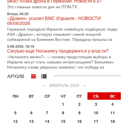
ужас! Атака дрона в Германии. Новости 6.07
достижении исторического соглашения о полном
Это главные новости дня на ITON-TV
разоружении ХАМАСа и других вооруженных группировок в
Вчера, 08:20
30-07-2026, 17:59
«Дракон» усилил ВМС Израиля - НОВОСТИ
Иран доведет Трампа до крайних мер? Разбор и
06/08/2026
оценка от военного обозревателя Давида Шарпа
Германия передала Израилю новейшую подводную лодку
Ситуация вокруг противостояния Ирана и США накаляется
АХИ «Дракон», которую называют самой мощной
с каждым днем. Почему Трамп в самый последний момент
субмариной на Ближнем Востоке. Передача прошла на
отменил решение о нанесении тяжелых ударов
5-08-2026, 18:16
30-07-2026, 16:54
Сколько ещё Нетаниягу продержится у власти?
Покупатель авиакомпании «Аркия» намерен
«Нетаниягу вечен?» — почему предстоящие выборы в
запретить полеты по субботам!
Израиле могут стать самыми интригующими? Биньямин
Вокруг возможной продажи авиакомпании «Аркия»
Нетаниягу снова уверенно заявляет, что победа на
разгорается громкий конфликт.
АРХИВ
30-07-2026, 08:16
Трамп готовит удар по Ирану - НОВОСТИ 30/07/2026
«
ФЕВРАЛЬ 2024
»
Президент США Дональд Трамп сегодня рассматривает
возможность масштабной военной операции против Ирана
ПН
ВТ
СР
ЧТ
ПТ
СБ
ВС
после ракетной атаки на американскую базу в
1
2
3
4
29-07-2026, 18:28
Трамп взбешен атакой на базы! Иран играет с огнем.
5
6
7
8
9
10
11
Израиль меняет курс
12
13
14
15
16
17
18
В эфире телеканала ITON-TV политолог Цви Маген,
дипломат, в прошлом - старший офицер военной разведки