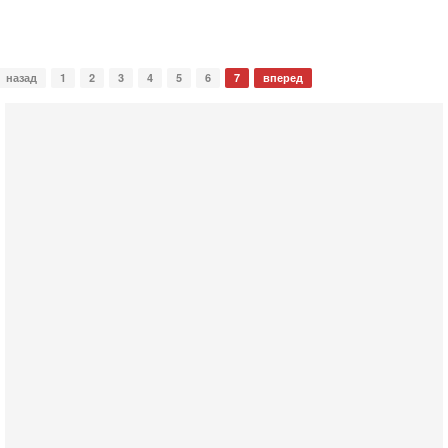
назад
1
2
3
4
5
6
7
вперед
Вчера, 17:49
Оснащен ли израильский «Дракон» ядерным