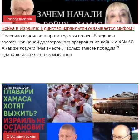
Разбор полетов
Война в Израиле: Единство израильтян оказывается мифом?
Половина израильтян против сделки по освобождению
заложников ценой долгосрочного прекращения войны с ХАМАС.
А как же лозунги "Мы вместе", "Только вместе победим"?
Единство израильтян оказывается
03 февраль 2024
С Большой Буквы