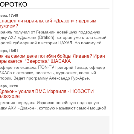
врейский политический альянс? Что произойдет с
КОРОТКО
олитическим раскладом сил, если арабский список
ера, 17:49
снащен ли израильский «Дракон» ядерным
ружием?
зраиль получил от Германии новейшую подводную
одку АХИ «Дракон» (Drakon), которая уже стала самой
орогой субмариной в истории ЦАХАЛ. Но почему её
ера, 16:51
ак на самом деле погибли бойцы Ливане? Иран
арывается! "Зверства" ШАБАКА
 эфире телеканала ITON-TV Григорий Тамар, офицер
АХАЛа в отставке, писатель, журналист, военный
сторик. Ведет программу Александр Гур-Арье.
ера, 08:20
Дракон» усилил ВМС Израиля - НОВОСТИ
6/08/2026
ермания передала Израилю новейшую подводную
одку АХИ «Дракон», которую называют самой мощной
убмариной на Ближнем Востоке. Передача прошла на
08-2026, 18:16
колько ещё Нетаниягу продержится у власти?
Нетаниягу вечен?» — почему предстоящие выборы в