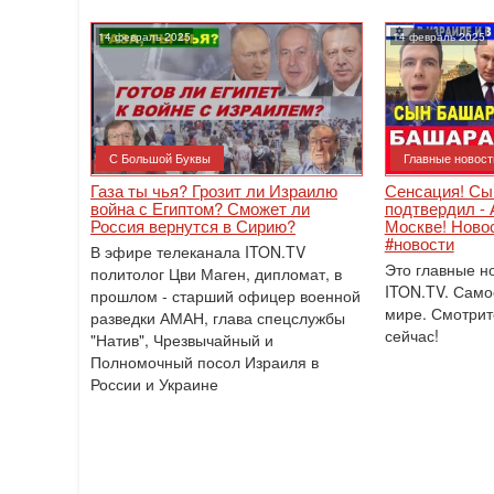
14 февраль 2025
14 февраль 2025
С Большой Буквы
Главные новост
Газа ты чья? Грозит ли Израилю
Сенсация! Сы
война с Египтом? Сможет ли
подтвердил - 
Россия вернутся в Сирию?
Москве! Новос
#новости
В эфире телеканала ITON.TV
Это главные н
политолог Цви Маген, дипломат, в
ITON.TV. Само
прошлом - старший офицер военной
мире. Смотрит
разведки АМАН, глава спецслужбы
сейчас!
"Натив", ‎Чрезвычайный и
Полномочный посол Израиля в
России и Украине