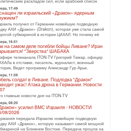
олитическим раскладом сил, если арабский список
08-2026, 08:42
рамп отменил удар по Ирану - НОВОСТИ
ера, 17:49
2/08/2026
снащен ли израильский «Дракон» ядерным
ружием?
резидент США Дональд Трамп сегодня заявил об
тмене подготовленного удара по Ирану после
зраиль получил от Германии новейшую подводную
бращений Тегерана и других стран региона. По его
одку АХИ «Дракон» (Drakon), которая уже стала самой
ловам,
орогой субмариной в истории ЦАХАЛ. Но почему её
ера, 16:51
08-2026, 17:50
ак на самом деле погибли бойцы Ливане? Иран
Русский голос» Израиля: кто заберет его на этот
арывается! "Зверства" ШАБАКА
аз?
 эфире телеканала ITON-TV Григорий Тамар, офицер
олоса русскоязычных репатриантов не раз кардинально
АХАЛа в отставке, писатель, журналист, военный
еняли политический ландшафт Израиля. Достаточно
сторик. Ведет программу Александр Гур-Арье.
спомнить взлет партии «Исраэль ба-алия», когда
ера, 11:59
-07-2026, 17:00
ибель солдат в Ливане. Подлодка "Дракон"
айны закрытых дверей: о чём на самом деле
аводит ужас! Атака дрона в Германии. Новости
олчат Трамп и Нетаньяху?
.07
едавний визит премьер-министра Израиля Биньямина
то главные новости дня на ITON-TV
етаньяху в США и его встреча с Дональдом Трампом
ставили больше вопросов, чем ответов. Полная
ера, 08:20
Дракон» усилил ВМС Израиля - НОВОСТИ
-07-2026, 15:18
6/08/2026
ран готовит покушение на Нетаниягу! Трамп не
ермания передала Израилю новейшую подводную
очет эскалации, но КСИР готовит взрыв!
одку АХИ «Дракон», которую называют самой мощной
 эфире телеканала ITON-TV СЕРГЕЙ МИГДАЛЬ,
убмариной на Ближнем Востоке. Передача прошла на