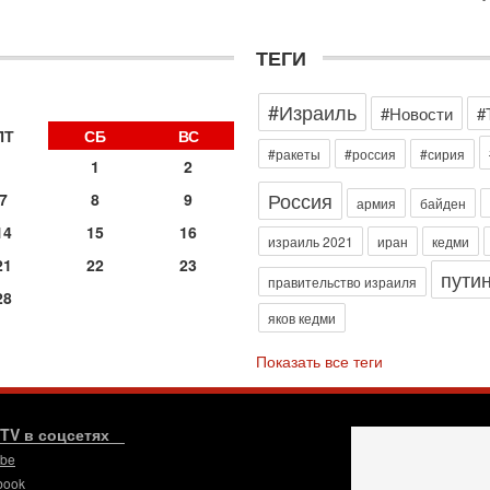
э
М
ТЕГИ
31
Б
3
»
#Израиль
#Новости
#
С
д
ПТ
СБ
ВС
р
#ракеты
#россия
#сирия
1
2
г
Россия
7
8
9
30
армия
байден
И
14
15
16
о
израиль 2021
иран
кедми
С
21
22
23
пути
н
правительство израиля
28
п
яков кедми
т
30
Показать все теги
П
з
В
р
.TV в соцсетях
ube
30
Т
book