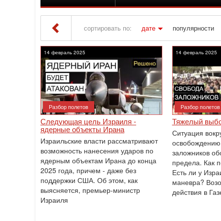
сортировать по:
дате
популярности
Iton TV
» Материалы за 14.02.2025
14 февраль 2025
14 февраль 2025
Разбор полетов
Разбор полетов
Следующая цель Израиля -
Тяжелый выбо
ядерные объекты Ирана
Ситуация вокру
Израильские власти рассматривают
освобождению 
возможность нанесения ударов по
заложников об
ядерным объектам Ирана до конца
предела. Как 
2025 года, причем - даже без
Есть ли у Изр
поддержки США. Об этом, как
маневра? Возо
выясняется, премьер-министр
действия в Газ
Израиля