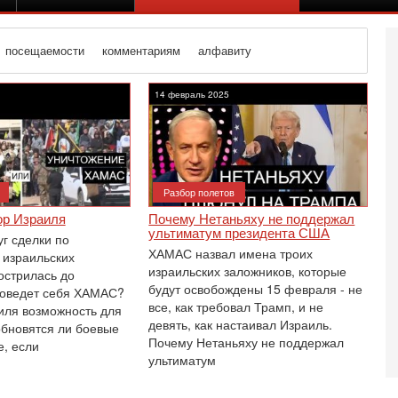
посещаемости
комментариям
алфавиту
14 февраль 2025
Разбор полетов
р Израиля
Почему Нетаньяху не поддержал
ультиматум президента США
г сделки по
ХАМАС назвал имена троих
израильских
израильских заложников, которые
острилась до
будут освобождены 15 февраля - не
поведет себя ХАМАС?
все, как требовал Трамп, и не
аиля возможность для
девять, как настаивал Израиль.
бновятся ли боевые
Се
Почему Нетаньяху не поддержал
е, если
А
ультиматум
п
М