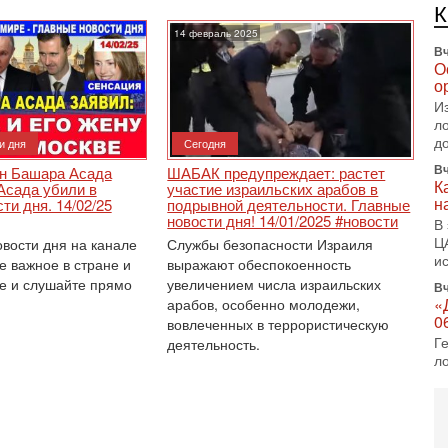
е
п
14 февраль 2025
Вч
О
о
И
л
д
и дня
Сегодня
Вч
н Башара Асада
ШАБАК предупреждает: растет
К
Асада убили в
участие израильских арабов в
н
ти дня. 14/02/25
подрывной деятельности. Главные
новости дня! 14/01/2025 #новости
В
Ц
овости дня на канале
Службы безопасности Израиля
и
е важное в стране и
выражают обеспокоенность
е и слушайте прямо
увеличением числа израильских
Вч
«
арабов, особенно молодежи,
0
вовлеченных в террористическую
Г
деятельность.
л
с
5-
С
«