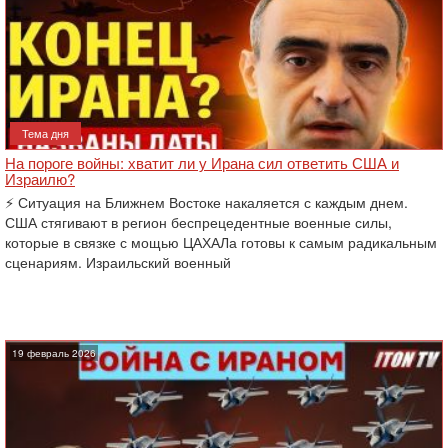
Тема дня
На пороге войны: хватит ли у Ирана сил ответить США и
Израилю?
⚡️ Ситуация на Ближнем Востоке накаляется с каждым днем.
США стягивают в регион беспрецедентные военные силы,
которые в связке с мощью ЦАХАЛа готовы к самым радикальным
сценариям. Израильский военный
19 февраль 2026