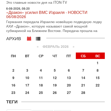
Это главные новости дня на ITON-TV
31-07-2026, 09:02
6-08-2026, 08:20
Битва за разоружение ХАМАСа - НОВОСТИ
«Дракон» усилил ВМС Израиля - НОВОСТИ
31/07/2026
06/08/2026
Сегодня президент США Дональд Трамп заявил о
Германия передала Израилю новейшую подводную лодку
достижении исторического соглашения о полном
АХИ «Дракон», которую называют самой мощной
разоружении ХАМАСа и других вооруженных группировок в
субмариной на Ближнем Востоке. Передача прошла на
30-07-2026, 17:59
АРХИВ
Иран доведет Трампа до крайних мер? Разбор и
оценка от военного обозревателя Давида Шарпа
«
ФЕВРАЛЬ 2026
»
Ситуация вокруг противостояния Ирана и США накаляется
с каждым днем. Почему Трамп в самый последний момент
ПН
ВТ
СР
ЧТ
ПТ
СБ
ВС
отменил решение о нанесении тяжелых ударов
1
30-07-2026, 16:54
Покупатель авиакомпании «Аркия» намерен
2
3
4
5
6
7
8
запретить полеты по субботам!
9
10
11
12
13
14
15
Вокруг возможной продажи авиакомпании «Аркия»
разгорается громкий конфликт.
16
17
18
19
20
21
22
30-07-2026, 08:16
23
24
25
26
27
28
Трамп готовит удар по Ирану - НОВОСТИ 30/07/2026
Президент США Дональд Трамп сегодня рассматривает
ТЕГИ
возможность масштабной военной операции против Ирана
после ракетной атаки на американскую базу в