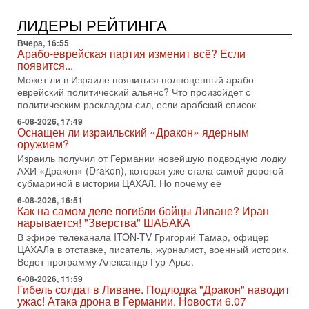
2-08-2026, 08:42
Трамп отменил удар по Ирану - НОВОСТИ
ЛИДЕРЫ РЕЙТИНГА
02/08/2026
Президент США Дональд Трамп сегодня заявил об отмене
Вчера, 16:55
подготовленного удара по Ирану после обращений
Арабо-еврейская партия изменит всё? Если
Тегерана и других стран региона. По его словам,
появится...
Может ли в Израиле появиться полноценный арабо-
1-08-2026, 17:50
еврейский политический альянс? Что произойдет с
«Русский голос» Израиля: кто заберет его на этот
политическим раскладом сил, если арабский список
раз?
Голоса русскоязычных репатриантов не раз кардинально
6-08-2026, 17:49
Оснащен ли израильский «Дракон» ядерным
меняли политический ландшафт Израиля. Достаточно
оружием?
вспомнить взлет партии «Исраэль ба-алия», когда
Израиль получил от Германии новейшую подводную лодку
31-07-2026, 17:00
АХИ «Дракон» (Drakon), которая уже стала самой дорогой
Тайны закрытых дверей: о чём на самом деле
субмариной в истории ЦАХАЛ. Но почему её
молчат Трамп и Нетаньяху?
6-08-2026, 16:51
Недавний визит премьер-министра Израиля Биньямина
Как на самом деле погибли бойцы Ливане? Иран
Нетаньяху в США и его встреча с Дональдом Трампом
нарывается! "Зверства" ШАБАКА
оставили больше вопросов, чем ответов. Полная
В эфире телеканала ITON-TV Григорий Тамар, офицер
31-07-2026, 15:18
ЦАХАЛа в отставке, писатель, журналист, военный историк.
Иран готовит покушение на Нетаниягу! Трамп не
Ведет программу Александр Гур-Арье.
хочет эскалации, но КСИР готовит взрыв!
6-08-2026, 11:59
В эфире телеканала ITON-TV СЕРГЕЙ МИГДАЛЬ, эксперт
Гибель солдат в Ливане. Подлодка "Дракон" наводит
по вопросам безопасности, офицер запаса
ужас! Атака дрона в Германии. Новости 6.07
Международного управления полиции Израиля, автор