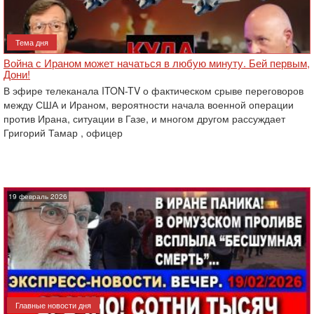
Тема дня
Война с Ираном может начаться в любую минуту. Бей первым,
Дони!
В эфире телеканала ITON-TV о фактическом срыве переговоров
между США и Ираном, вероятности начала военной операции
против Ирана, ситуации в Газе, и многом другом рассуждает
Григорий Тамар , офицер
19 февраль 2026
Главные новости дня