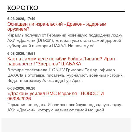
Может ли в Израиле появиться полноценный арабо-
еврейский политический альянс? Что произойдет с
КОРОТКО
политическим раскладом сил, если арабский список
6-08-2026, 17:49
Оснащен ли израильский «Дракон» ядерным
оружием?
Израиль получил от Германии новейшую подводную лодку
АХИ «Дракон» (Drakon), которая уже стала самой дорогой
субмариной в истории ЦАХАЛ. Но почему её
6-08-2026, 16:51
Как на самом деле погибли бойцы Ливане? Иран
нарывается! "Зверства" ШАБАКА
В эфире телеканала ITON-TV Григорий Тамар, офицер
ЦАХАЛа в отставке, писатель, журналист, военный историк.
Ведет программу Александр Гур-Арье.
6-08-2026, 08:20
«Дракон» усилил ВМС Израиля - НОВОСТИ
06/08/2026
Германия передала Израилю новейшую подводную лодку
АХИ «Дракон», которую называют самой мощной
субмариной на Ближнем Востоке. Передача прошла на
5-08-2026, 18:16
Сколько ещё Нетаниягу продержится у власти?