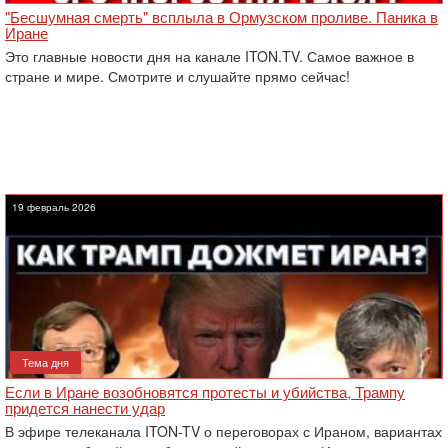
"Бесшумная смерть" всплыла в Ормузском проливе. Паника в
Иране
Это главные новости дня на канале ITON.TV. Самое важное в
стране и мире. Смотрите и слушайте прямо сейчас!
19 февраль 2026
Тема дня
Если в Иране возобновятся протесты и убийства, Трампу
придется нанести удар
В эфире телеканала ITON-TV о переговорах с Ираном, вариантах