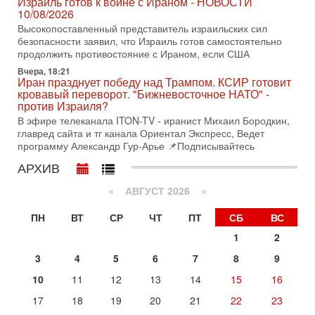
Израиль готов к войне с Ираном - НОВОСТИ
ЦАХАЛа в отставке, писатель, журналист, военный историк.
10/08/2026
Ведет программу Александр Гур-Арье.
Высокопоставленный представитель израильских сил
3-08-2026, 15:23
безопасности заявил, что Израиль готов самостоятельно
Иран задыхается. КСИР готовит удар! Россия теряет
продолжить противостояние с Ираном, если США
последних союзников. Путин - псих!
Вчера, 18:21
В эфире ITON-TV доктор Эльдар Намазов , историк,
Иран празднует победу над Трампом. КСИР готовит
политолог, в прошлом – помощник Президента
кровавый переворот. "Бижневосточное НАТО" -
Азербайджана Гейдара Алиева . Ведет программу
против Израиля?
Александр
В эфире телеканала ITON-TV - иранист Михаил Бородкин,
главред сайта и тг канала Ориентал Экспресс, Ведет
3-08-2026, 11:09
программу Александр Гур-Арье 📌Подписывайтесь
Выборы в Израиле в опасности?! ШАБАК формирует
спецотдел
АРХИВ
В этом выпуске мы разбираем одну из самых тревожных
тем израильской политики. Известно, что израильская
«
АВГУСТ 2026 »
Служба общей безопасности (ШАБАК) создала
ПН
ВТ
СР
ЧТ
ПТ
СБ
ВС
3-08-2026, 08:32
Трамп и Иран: последний шанс - НОВОСТИ
1
2
03/08/2026
Президент США Дональд Трамп объявил о возобновлении
3
4
5
6
7
8
9
переговоров с Ираном, но Тегеран пока не подтвердил
10
11
12
13
14
15
16
готовность к диалогу. По словам американского
17
18
19
20
21
22
23
2-08-2026, 08:42
Трамп отменил удар по Ирану - НОВОСТИ