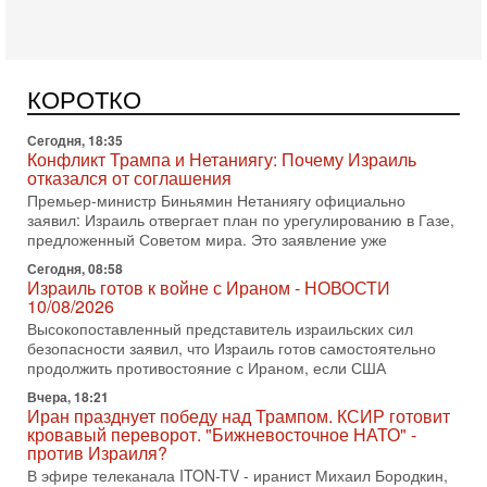
Сегодня, 19:21
Тревога в Израиле: Эрдоган сколачивает Исламское
НАТО! Если присоединится Египет...
В эфире телеканала ITON-TV Григорий Тамар, офицер
ЦАХАЛа в отставке, писатель, журналист, военный историк.
КОРОТКО
Ведет программу Александр Гур-Арье.
Сегодня, 18:35
Конфликт Трампа и Нетаниягу: Почему Израиль
отказался от соглашения
Премьер-министр Биньямин Нетаниягу официально
заявил: Израиль отвергает план по урегулированию в Газе,
предложенный Советом мира. Это заявление уже
Сегодня, 08:58
Израиль готов к войне с Ираном - НОВОСТИ
10/08/2026
Высокопоставленный представитель израильских сил
безопасности заявил, что Израиль готов самостоятельно
продолжить противостояние с Ираном, если США
Вчера, 18:21
Иран празднует победу над Трампом. КСИР готовит
кровавый переворот. "Бижневосточное НАТО" -
против Израиля?
В эфире телеканала ITON-TV - иранист Михаил Бородкин,