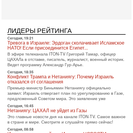
Израиле могут стать самыми интригующими? Биньямин
Нетаниягу снова уверенно заявляет, что победа на
5-08-2026, 08:51
Трамп пригрозил Ирану ударом - НОВОСТИ
05/08/2026
ЛИДЕРЫ РЕЙТИНГА
Президент США Дональд Трамп сегодня заявил, что
Ормузский пролив может быть открыт «очень скоро». По
Сегодня, 19:21
его словам, если этого не произойдет, Иран ждет
Тревога в Израиле: Эрдоган сколачивает Исламское
НАТО! Если присоединится Египет...
4-08-2026, 20:08
В эфире телеканала ITON-TV Григорий Тамар, офицер
Трамп выбирает подходящий момент для удара!
ЦАХАЛа в отставке, писатель, журналист, военный историк.
Украину никогда не примут в НАТО
Ведет программу Александр Гур-Арье.
Сегодня гость нашей студии капитан 1-го ранга ВМC США
(в отставке) Гарри (Юрий) Табах, в прошлом: командир
Сегодня, 18:35
Конфликт Трампа и Нетаниягу: Почему Израиль
антитеррористического центра НАТО в
отказался от соглашения
3-08-2026, 19:07
Премьер-министр Биньямин Нетаниягу официально
«Либо в армию — либо в тюрьму?»
заявил: Израиль отвергает план по урегулированию в Газе,
Ситуация вокруг призыва ультраортодоксов в ЦАХАЛ
предложенный Советом мира. Это заявление уже
достигла точки кипения. Попытки принять закон,
Сегодня, 16:45
освобождающий уклоняющихся харедим от арестов,
Нетаниягу: ЦАХАЛ не уйдет из Газы
3-08-2026, 17:18
Это главные новости дня на канале ITON-TV. Самое важное
Хватит отменять атаки! ЦАХАЛ - не игрушка!
в стране и мире. Смотрите и слушайте прямо сейчас!
Израиль готов ударить по Ирану!
Сегодня, 08:58
В эфире телеканала ITON-TV Григорий Тамар, офицер