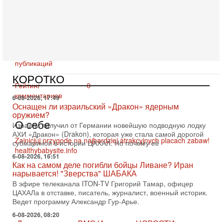
Кол-во
0 [ Последние комментарии ]
комментариев
Вчера, 16:55
Арабо-еврейская партия изменит всё? Если
Рейтинг
появится...
публикаций
Может ли в Израиле появиться полноценный арабо-
еврейский политический альянс? Что произойдет с
КОРОТКО
политическим раскладом сил, если арабский список
Рейтинг
0
комментариев
6-08-2026, 17:49
Оснащен ли израильский «Дракон» ядерным
оружием?
О себе
Израиль получил от Германии новейшую подводную лодку
АХИ «Дракон» (Drakon), которая уже стала самой дорогой
Zainicjuj przygodę na najbardziej atrakcyjnych placach zabaw!
субмариной в истории ЦАХАЛ. Но почему её
healthybabysite.info
6-08-2026, 16:51
Как на самом деле погибли бойцы Ливане? Иран
нарывается! "Зверства" ШАБАКА
В эфире телеканала ITON-TV Григорий Тамар, офицер
ЦАХАЛа в отставке, писатель, журналист, военный историк.
Ведет программу Александр Гур-Арье.
6-08-2026, 08:20