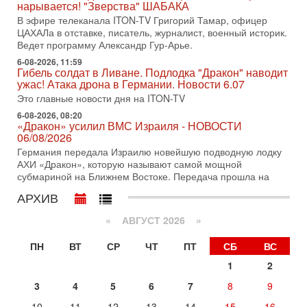
нарывается! "Зверства" ШАБАКА
оставили больше вопросов, чем ответов. Полная
В эфире телеканала ITON-TV Григорий Тамар, офицер
31-07-2026, 15:18
ЦАХАЛа в отставке, писатель, журналист, военный историк.
Иран готовит покушение на Нетаниягу! Трамп не
Ведет программу Александр Гур-Арье.
хочет эскалации, но КСИР готовит взрыв!
6-08-2026, 11:59
В эфире телеканала ITON-TV СЕРГЕЙ МИГДАЛЬ, эксперт
Гибель солдат в Ливане. Подлодка "Дракон" наводит
по вопросам безопасности, офицер запаса
ужас! Атака дрона в Германии. Новости 6.07
Международного управления полиции Израиля, автор
Это главные новости дня на ITON-TV
31-07-2026, 09:02
6-08-2026, 08:20
Битва за разоружение ХАМАСа - НОВОСТИ
«Дракон» усилил ВМС Израиля - НОВОСТИ
31/07/2026
06/08/2026
Сегодня президент США Дональд Трамп заявил о
Германия передала Израилю новейшую подводную лодку
достижении исторического соглашения о полном
АХИ «Дракон», которую называют самой мощной
разоружении ХАМАСа и других вооруженных группировок в
субмариной на Ближнем Востоке. Передача прошла на
30-07-2026, 17:59
АРХИВ
Иран доведет Трампа до крайних мер? Разбор и
оценка от военного обозревателя Давида Шарпа
«
АВГУСТ 2026 »
Ситуация вокруг противостояния Ирана и США накаляется
с каждым днем. Почему Трамп в самый последний момент
ПН
ВТ
СР
ЧТ
ПТ
СБ
ВС
отменил решение о нанесении тяжелых ударов
1
2
30-07-2026, 16:54
Покупатель авиакомпании «Аркия» намерен
3
4
5
6
7
8
9
запретить полеты по субботам!
10
11
12
13
14
15
16