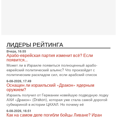
3-08-2026, 08:32
Трамп и Иран: последний шанс - НОВОСТИ
03/08/2026
Президент США Дональд Трамп объявил о возобновлении
переговоров с Ираном, но Тегеран пока не подтвердил
готовность к диалогу. По словам американского
2-08-2026, 08:42
Трамп отменил удар по Ирану - НОВОСТИ
ЛИДЕРЫ РЕЙТИНГА
02/08/2026
Президент США Дональд Трамп сегодня заявил об отмене
Вчера, 16:55
подготовленного удара по Ирану после обращений
Арабо-еврейская партия изменит всё? Если
Тегерана и других стран региона. По его словам,
появится...
Может ли в Израиле появиться полноценный арабо-
1-08-2026, 17:50
еврейский политический альянс? Что произойдет с
«Русский голос» Израиля: кто заберет его на этот
политическим раскладом сил, если арабский список
раз?
Голоса русскоязычных репатриантов не раз кардинально
6-08-2026, 17:49
Оснащен ли израильский «Дракон» ядерным
меняли политический ландшафт Израиля. Достаточно
оружием?
вспомнить взлет партии «Исраэль ба-алия», когда
Израиль получил от Германии новейшую подводную лодку
31-07-2026, 17:00
АХИ «Дракон» (Drakon), которая уже стала самой дорогой
Тайны закрытых дверей: о чём на самом деле
субмариной в истории ЦАХАЛ. Но почему её
молчат Трамп и Нетаньяху?
6-08-2026, 16:51
Недавний визит премьер-министра Израиля Биньямина
Как на самом деле погибли бойцы Ливане? Иран
Нетаньяху в США и его встреча с Дональдом Трампом