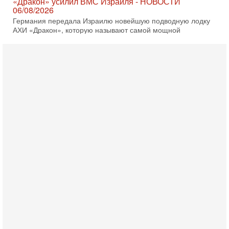
«Дракон» усилил ВМС Израиля - НОВОСТИ
06/08/2026
Германия передала Израилю новейшую подводную лодку
АХИ «Дракон», которую называют самой мощной
субмариной на Ближнем Востоке. Передача прошла на
5-08-2026, 18:16
Сколько ещё Нетаниягу продержится у власти?
«Нетаниягу вечен?» — почему предстоящие выборы в
Израиле могут стать самыми интригующими? Биньямин
Нетаниягу снова уверенно заявляет, что победа на
5-08-2026, 08:51
Трамп пригрозил Ирану ударом - НОВОСТИ
05/08/2026
Президент США Дональд Трамп сегодня заявил, что
Ормузский пролив может быть открыт «очень скоро». По
его словам, если этого не произойдет, Иран ждет
4-08-2026, 20:08
Трамп выбирает подходящий момент для удара!
Украину никогда не примут в НАТО
Сегодня гость нашей студии капитан 1-го ранга ВМC США
(в отставке) Гарри (Юрий) Табах, в прошлом: командир
антитеррористического центра НАТО в
3-08-2026, 19:07