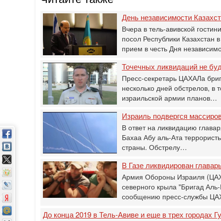
День независимости Казахс
Вчера в тель-авивской гости
посол Республики Казахстан 
прием в честь Дня независим
Точечных ликвидаций не бу
Пресс-секретарь ЦАХАЛа бриг
несколько дней обстрелов, в 
израильской армии планов…
Израиль подвергся массиро
В ответ на ликвидацию главар
Бахаа Абу аль-Ата террористы
страны. Обстрелу…
В Газе ликвидирован главар
Армия Обороны Израиля (ЦАХА
северного крыла "Бригад Аль-
сообщению пресс-службы ЦА
До конца 2019 в Тель-Авиве и еще в трех городах 