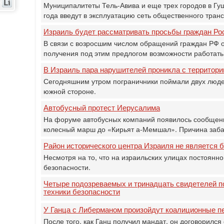
Муниципалитеты Тель-Авива и еще трех городов в Гуш
года введут в эксплуатацию сеть общественного тран
Израиль будет рассматривать просьбы граждан Рос
В связи с возросшим числом обращений граждан РФ о
получения под этим предлогом возможности работать
В Израиль пара нарушителей проникла с территори
Сегодняшним утром пограничники поймали двух людей
южной стороне.
Автобусный протест Иерусалима
На форуме автобусных компаний появилось сообщение
колесный марш до «Кирьят а-Мемшал». Причина заба
Район исторического центра Израиля не является 
Несмотря на то, что на израильских улицах постоянно
безопасности.
Четыре подозреваемых и тринадцать свидетелей п
техники безопасности
У Ганца с Либерманом произойдут коалиционные п
После того, как Ганц получил мандат, он договорился