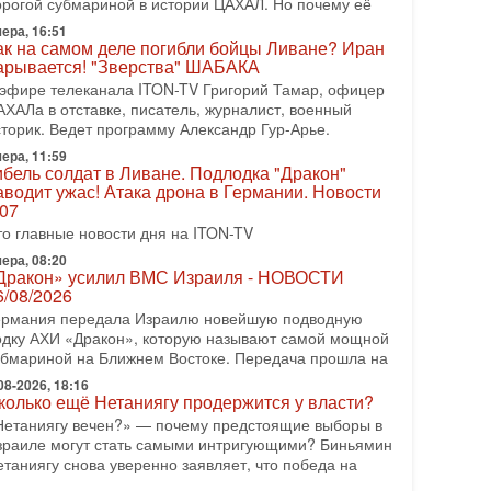
орогой субмариной в истории ЦАХАЛ. Но почему её
08-2026, 17:50
ера, 16:51
Русский голос» Израиля: кто заберет его на этот
ак на самом деле погибли бойцы Ливане? Иран
аз?
арывается! "Зверства" ШАБАКА
олоса русскоязычных репатриантов не раз кардинально
 эфире телеканала ITON-TV Григорий Тамар, офицер
еняли политический ландшафт Израиля. Достаточно
АХАЛа в отставке, писатель, журналист, военный
спомнить взлет партии «Исраэль ба-алия», когда
сторик. Ведет программу Александр Гур-Арье.
ера, 11:59
-07-2026, 17:00
ибель солдат в Ливане. Подлодка "Дракон"
айны закрытых дверей: о чём на самом деле
аводит ужас! Атака дрона в Германии. Новости
олчат Трамп и Нетаньяху?
.07
едавний визит премьер-министра Израиля Биньямина
то главные новости дня на ITON-TV
етаньяху в США и его встреча с Дональдом Трампом
ставили больше вопросов, чем ответов. Полная
ера, 08:20
Дракон» усилил ВМС Израиля - НОВОСТИ
-07-2026, 15:18
6/08/2026
ран готовит покушение на Нетаниягу! Трамп не
ермания передала Израилю новейшую подводную
очет эскалации, но КСИР готовит взрыв!
одку АХИ «Дракон», которую называют самой мощной
 эфире телеканала ITON-TV СЕРГЕЙ МИГДАЛЬ,
убмариной на Ближнем Востоке. Передача прошла на
ксперт по вопросам безопасности, офицер запаса
еждународного управления полиции Израиля, автор
08-2026, 18:16
колько ещё Нетаниягу продержится у власти?
-07-2026, 09:02
Нетаниягу вечен?» — почему предстоящие выборы в
итва за разоружение ХАМАСа - НОВОСТИ
зраиле могут стать самыми интригующими? Биньямин
1/07/2026
етаниягу снова уверенно заявляет, что победа на
егодня президент США Дональд Трамп заявил о