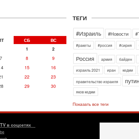
д
р
г
ТЕГИ
30
И
о
#Израиль
#Новости
#
С
ПТ
СБ
ВС
н
#ракеты
#россия
#сирия
1
2
п
т
Россия
7
8
9
армия
байден
30
14
15
16
П
израиль 2021
иран
кедми
з
21
22
23
пути
В
правительство израиля
р
28
29
30
яков кедми
30
Т
Показать все теги
3
П
в
И
.TV в соцсетях
29
ube
Т
book