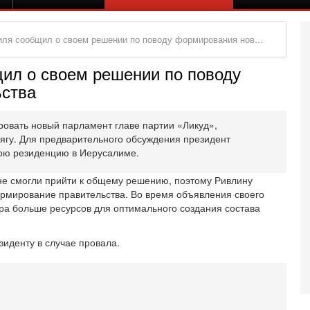
ообщил о своем решении по поводу формирования нового правительства
ил о своем решении по поводу
ьства
овать новый парламент главе партии «Ликуд»,
гу. Для предварительного обсуждения президент
вою резиденцию в Иерусалиме.
не смогли прийти к общему решению, поэтому Ривлину
ормирование правительства. Во время объявления своего
ра больше ресурсов для оптимального создания состава
зиденту в случае провала.
Вч
О
о
И