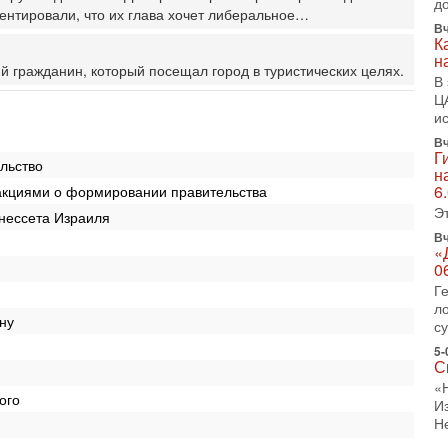
д
нтировали, что их глава хочет либеральное…
1-
Вч
«
К
р
н
й гражданин, который посещал город в туристических целях.
Г
В
м
Ц
в
и
Вч
31
Г
Т
ельство
н
м
6
акциями о формировании правительства
Н
Э
Н
кнессета Израиля
о
Вч
«
31
0
И
Г
х
л
В
ну
с
э
М
5-
С
31
«
Б
ого
И
3
Н
С