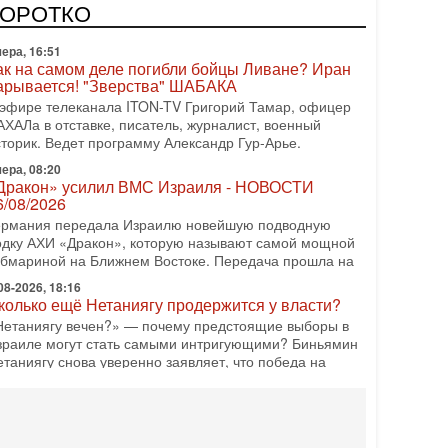
одку АХИ «Дракон» (Drakon), которая уже стала самой
КОРОТКО
орогой субмариной в истории ЦАХАЛ. Но почему её
ера, 16:51
ак на самом деле погибли бойцы Ливане? Иран
арывается! "Зверства" ШАБАКА
 эфире телеканала ITON-TV Григорий Тамар, офицер
АХАЛа в отставке, писатель, журналист, военный
сторик. Ведет программу Александр Гур-Арье.
ера, 08:20
Дракон» усилил ВМС Израиля - НОВОСТИ
6/08/2026
ермания передала Израилю новейшую подводную
одку АХИ «Дракон», которую называют самой мощной
убмариной на Ближнем Востоке. Передача прошла на
08-2026, 18:16
колько ещё Нетаниягу продержится у власти?
Нетаниягу вечен?» — почему предстоящие выборы в
зраиле могут стать самыми интригующими? Биньямин
етаниягу снова уверенно заявляет, что победа на
08-2026, 08:51
рамп пригрозил Ирану ударом - НОВОСТИ
5/08/2026
резидент США Дональд Трамп сегодня заявил, что