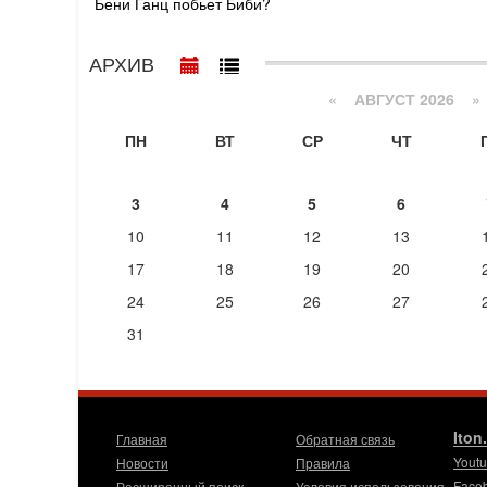
Бени Ганц побьет Биби?
АРХИВ
«
АВГУСТ 2026 »
ПН
ВТ
СР
ЧТ
3
4
5
6
10
11
12
13
17
18
19
20
24
25
26
27
31
Iton
Главная
Обратная связь
Yout
Новости
Правила
Face
Расширенный поиск
Условия использования