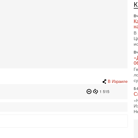
л
д
Вч
К
н
В
Ц
и
Вч
«
0
Г
л
с
В Израиле
5-
1 515
С
«
И
Н
5-
Т
0
П