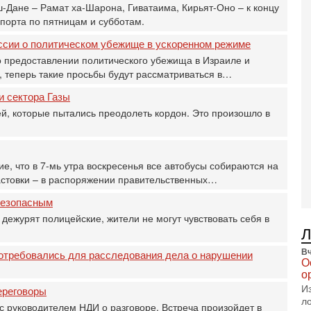
В
-Дане – Рамат ха-Шарона, Гиватаима, Кирьят-Оно – к концу
п
спорта по пятницам и субботам.
А
А
сии о политическом убежище в ускоренном ‎режиме
3-
 предоставлении политического убежища в Израиле и
В
, теперь такие просьбы будут рассматриваться в…
ф
и сектора Газы
В
те
, которые пытались преодолеть кордон. Это произошло в
С
3-
Т
0
, что в 7-мь утра воскресенья все автобусы собираются на
П
стовки – в распоряжении правительственных…
в
безопасным
не
а
 дежурят полицейские, жители не могут чувствовать себя в
2-
Т
Вч
отребовались для расследования дела о нарушении
0
О
П
о
о
И
ереговоры
о
л
 с руководителем НДИ о разговоре. Встреча произойдет в
с