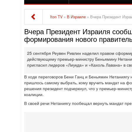
Iton TV
»
В Израиле
» Вчера Президент Израиля с
Вчера Президент Израиля сообщ
формирования нового правител
25 сентября Реувен Ривлин наделил правом сформир
действующему премьер-министру Беньямину Нетания
пригласил лидеров «Лиукда» и «Кахоль Лавана» в с
В ходе переговоров Бени Ганц и Беньямин Нетаниягу 
пришлось самому выбрать, кому вручить мандат на ф
решения президент подчеркнул, что у премьер-минист
коалиции.
В своей речи Нетаниягу пообещал вернуть мандат пре