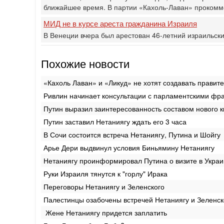
ближайшее время. В партии «Кахоль-Лаван» прокомме
МИД не в курсе ареста гражданина Израиля
В Венеции вчера был арестован 46-летний израильски
Похожие новости
«Кахоль Лаван» и «Ликуд» не хотят создавать правит
Ривлин начинает консультации с парламентскими фр
Путин выразил заинтересованность составом нового 
Путин заставил Нетаниягу ждать его 3 часа
В Сочи состоится встреча Нетаниягу, Путина и Шойгу
Арье Дери выдвинул условия Биньямину Нетаниягу
Нетаниягу проинформировал Путина о визите в Украи
Руки Израиля тянутся к "горлу" Ирака
Переговоры Нетаниягу и Зеленского
Палестинцы озабочены встречей Нетаниягу и Зеленск
‎ Жене Нетаниягу придется заплатить