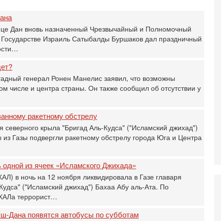
О
ег
тана
нице Дан вновь назначенный Чрезвычайный и Полномочный
4-
Т
в Государстве Израиль Сатыбалды Буршаков дал праздничный
У
ости…
С
С
дет?
к
адный генерал Ронен Манелис заявил, что возможны
3-
том числе и центра страны. Он также сообщил об отсутствии у
«
С
до
ванному ракетному обстрелу
о
я северного крыла "Бригад Аль-Кудса" ("Исламский джихад")
 из Газы подвергли ракетному обстрелу города Юга и Центра
3-
Х
И
В
ь одной из ячеек «Исламского Джихада»
Ц
Л) в ночь на 12 ноября ликвидировала в Газе главаря
и
Кудса" ("Исламский джихад") Бахаа Абу аль-Ата. По
3-
ХАЛа террорист…
И
т
Гуш-Дана появятся автобусы по субботам