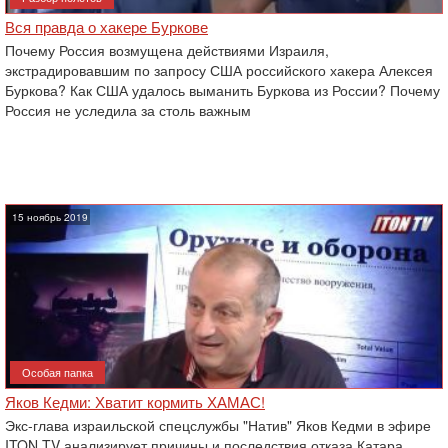
Вся правда о хакере Буркове
Почему Россия возмущена действиями Израиля,
экстрадировавшим по запросу США российского хакера Алексея
Буркова? Как США удалось выманить Буркова из России? Почему
Россия не уследила за столь важным
15 ноябрь 2019
Особая папка
Яков Кедми: Хватит кормить ХАМАС!
Экс-глава израильской спецслужбы "Натив" Яков Кедми в эфире
ITON.TV анализирует причины и последствия отказа Катара