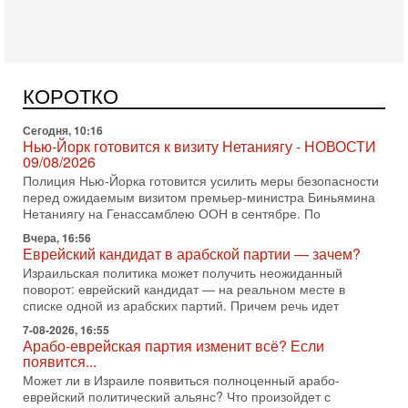
Сегодня, 10:16
Нью-Йорк готовится к визиту Нетаниягу - НОВОСТИ
09/08/2026
Полиция Нью-Йорка готовится усилить меры безопасности
перед ожидаемым визитом премьер-министра Биньямина
КОРОТКО
Нетаниягу на Генассамблею ООН в сентябре. По
Вчера, 16:56
Еврейский кандидат в арабской партии — зачем?
Израильская политика может получить неожиданный
поворот: еврейский кандидат — на реальном месте в
списке одной из арабских партий. Причем речь идет
7-08-2026, 16:55
Арабо-еврейская партия изменит всё? Если
появится...
Может ли в Израиле появиться полноценный арабо-
еврейский политический альянс? Что произойдет с
политическим раскладом сил, если арабский список
6-08-2026, 17:49
Оснащен ли израильский «Дракон» ядерным
оружием?
Израиль получил от Германии новейшую подводную лодку
АХИ «Дракон» (Drakon), которая уже стала самой дорогой
субмариной в истории ЦАХАЛ. Но почему её