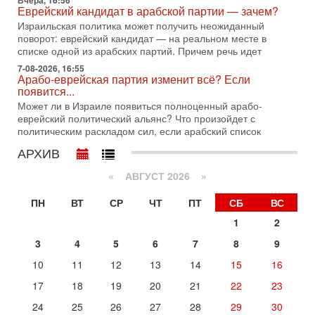
Вчера, 16:56
Еврейский кандидат в арабской партии — зачем?
Голоса русскоязычных репатриантов не раз кардинально
меняли политический ландшафт Израиля. Достаточно
Израильская политика может получить неожиданный
вспомнить взлет партии «Исраэль ба-алия», когда
поворот: еврейский кандидат — на реальном месте в
списке одной из арабских партий. Причем речь идет
31-07-2026, 17:00
Тайны закрытых дверей: о чём на самом деле
7-08-2026, 16:55
Арабо-еврейская партия изменит всё? Если
молчат Трамп и Нетаньяху?
появится...
Недавний визит премьер-министра Израиля Биньямина
Может ли в Израиле появиться полноценный арабо-
Нетаньяху в США и его встреча с Дональдом Трампом
еврейский политический альянс? Что произойдет с
оставили больше вопросов, чем ответов. Полная
политическим раскладом сил, если арабский список
31-07-2026, 15:18
АРХИВ
Иран готовит покушение на Нетаниягу! Трамп не
хочет эскалации, но КСИР готовит взрыв!
«
АВГУСТ 2026 »
В эфире телеканала ITON-TV СЕРГЕЙ МИГДАЛЬ, эксперт
по вопросам безопасности, офицер запаса
ПН
ВТ
СР
ЧТ
ПТ
СБ
ВС
Международного управления полиции Израиля, автор
1
2
31-07-2026, 09:02
Битва за разоружение ХАМАСа - НОВОСТИ
3
4
5
6
7
8
9
31/07/2026
Сегодня президент США Дональд Трамп заявил о
10
11
12
13
14
15
16
достижении исторического соглашения о полном
17
18
19
20
21
22
23
разоружении ХАМАСа и других вооруженных группировок в
Сегодня, 10:58
24
25
26
27
28
29
30