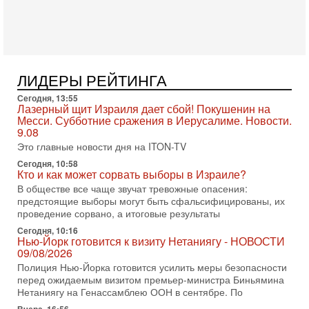
Азербайджана Гейдара Алиева . Ведет программу
Александр
3-08-2026, 11:09
Выборы в Израиле в опасности?! ШАБАК формирует
спецотдел
ЛИДЕРЫ РЕЙТИНГА
В этом выпуске мы разбираем одну из самых тревожных
тем израильской политики. Известно, что израильская
Сегодня, 13:55
Служба общей безопасности (ШАБАК) создала
Лазерный щит Израиля дает сбой! Покушенин на
Месси. Субботние сражения в Иерусалиме. Новости.
3-08-2026, 08:32
9.08
Трамп и Иран: последний шанс - НОВОСТИ
03/08/2026
Это главные новости дня на ITON-TV
Президент США Дональд Трамп объявил о возобновлении
Сегодня, 10:58
переговоров с Ираном, но Тегеран пока не подтвердил
Кто и как может сорвать выборы в Израиле?
готовность к диалогу. По словам американского
В обществе все чаще звучат тревожные опасения:
предстоящие выборы могут быть сфальсифицированы, их
2-08-2026, 08:42
Трамп отменил удар по Ирану - НОВОСТИ
проведение сорвано, а итоговые результаты
02/08/2026
Сегодня, 10:16
Президент США Дональд Трамп сегодня заявил об отмене
Нью-Йорк готовится к визиту Нетаниягу - НОВОСТИ
09/08/2026
подготовленного удара по Ирану после обращений
Тегерана и других стран региона. По его словам,
Полиция Нью-Йорка готовится усилить меры безопасности
перед ожидаемым визитом премьер-министра Биньямина
1-08-2026, 17:50
Нетаниягу на Генассамблею ООН в сентябре. По
«Русский голос» Израиля: кто заберет его на этот
раз?