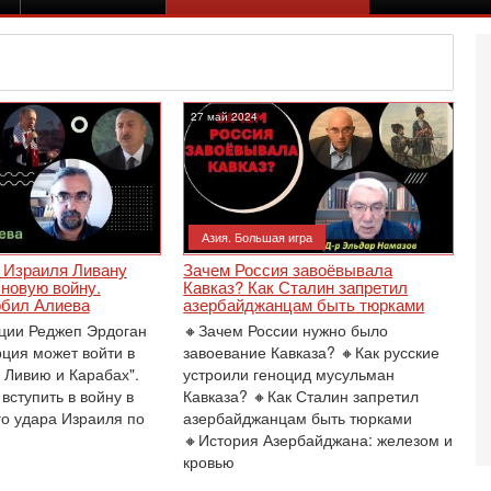
27 май 2024
Азия. Большая игра
 Израиля Ливану
Зачем Россия завоёвывала
новую войну.
Кавказ? Как Сталин запретил
Вч
рбил Алиева
азербайджанцам быть тюрками
С
ции Реджеп Эрдоган
🔸Зачем России нужно было
«
рция может войти в
завоевание Кавказа? 🔸Как русские
И
в Ливию и Карабах".
устроили геноцид мусульман
Н
вступить в войну в
Кавказа? 🔸Как Сталин запретил
Вч
о удара Израиля по
азербайджанцам быть тюрками
Т
🔸История Азербайджана: железом и
0
кровью
П
О