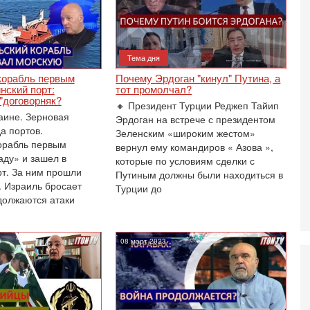
п
А
А
3-
Тема дня
В
ф
корабль первым
Почему Эрдоган "кинул" Путина, а
В
нский порт:
тот промолчал?
те
 "договорняк?
🔸 Президент Турции Реджеп Тайип
С
раине. Зерновая
Эрдоган на встрече с президентом
а портов.
3-
Зеленским «широким жестом»
Т
орабль первым
вернул ему командиров « Азова »,
0
аду» и зашел в
которые по условиям сделки с
П
рт. За ним прошли
Путиным должны были находиться в
в
. Израиль бросает
Турции до
не
должаются атаки
а
2-
Т
08 март 2023
0
П
о
о
с