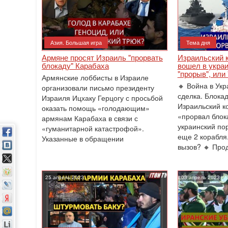
Азия. Большая игра
Тема дня
Армяне просят Израиль "прорвать
Израильский 
блокаду" Карабаха
вошел в украи
"прорыв", или
Армянские лоббисты в Израиле
🔸 Война в Ук
организовали письмо президенту
сделка. Блокад
Израиля Ицхаку Герцогу с просьбой
Израильский к
оказать помощь «голодающим»
«прорвал блок
армянам Карабаха в связи с
украинский по
«гуманитарной катастрофой».
еще 2 корабля
Указанные в обращении
вызов? 🔸 Про
25 апрель 2023
03 апрель 2023