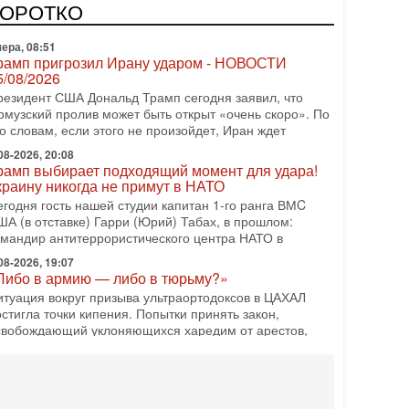
КОРОТКО
о словам, если этого не произойдет, Иран ждет
08-2026, 20:08
рамп выбирает подходящий момент для удара!
краину никогда не примут в НАТО
егодня гость нашей студии капитан 1-го ранга ВМC
ША (в отставке) Гарри (Юрий) Табах, в прошлом:
омандир антитеррористического центра НАТО в
08-2026, 19:07
Либо в армию — либо в тюрьму?»
итуация вокруг призыва ультраортодоксов в ЦАХАЛ
стигла точки кипения. Попытки принять закон,
свобождающий уклоняющихся харедим от арестов,
08-2026, 17:18
ватит отменять атаки! ЦАХАЛ - не игрушка!
зраиль готов ударить по Ирану!
 эфире телеканала ITON-TV Григорий Тамар, офицер
АХАЛа в отставке, писатель, журналист, военный
сторик. Ведет программу Александр Гур-Арье.
08-2026, 15:23
ран задыхается. КСИР готовит удар! Россия
еряет последних союзников. Путин - псих!
 эфире ITON-TV доктор Эльдар Намазов , историк,