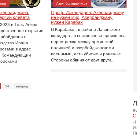
игра
Азия. Большая игра
1-
«
Азербайджана:
Проф. Искандарян: Азербайджану
р
ерсии клевета
не нужен мир, Азербайджану
Г
нужен Карабах
 2023 в Тель-Авиве
м
В Карабахе , в районе Лачинского
ржественное открытие
в
коридора , в воскресенье произошла
ербайджана в
31
перестрелка между армянской
водство Ирана
Т
полицией и азербайджанскими
грозами в адрес
м
военными, есть убитые и раненые.
. Командующий
Н
Стороны обвиняют друг друга.
войсками
Н
о
31
И
х
14
вперед
В
э
М
Вч
31
С
Б
3
«
И
С
Н
д