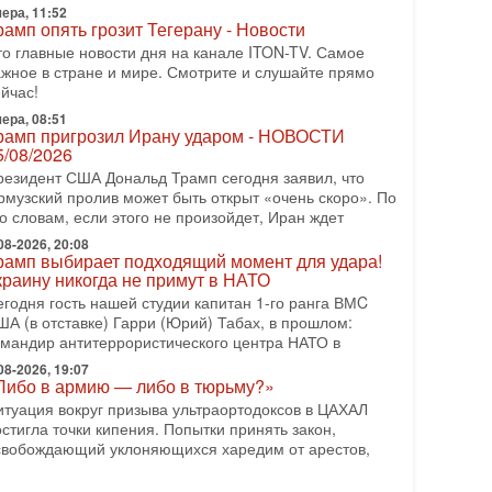
азоружении ХАМАСа и других вооруженных
ера, 11:52
рамп опять грозит Тегерану - Новости
руппировок в
то главные новости дня на канале ITON-TV. Самое
-07-2026, 17:59
ажное в стране и мире. Смотрите и слушайте прямо
ран доведет Трампа до крайних мер? Разбор и
йчас!
ценка от военного обозревателя Давида Шарпа
итуация вокруг противостояния Ирана и США
ера, 08:51
рамп пригрозил Ирану ударом - НОВОСТИ
акаляется с каждым днем. Почему Трамп в самый
5/08/2026
оследний момент отменил решение о нанесении
резидент США Дональд Трамп сегодня заявил, что
яжелых ударов
рмузский пролив может быть открыт «очень скоро». По
-07-2026, 16:54
о словам, если этого не произойдет, Иран ждет
окупатель авиакомпании «Аркия» намерен
апретить полеты по субботам!
08-2026, 20:08
рамп выбирает подходящий момент для удара!
округ возможной продажи авиакомпании «Аркия»
краину никогда не примут в НАТО
азгорается громкий конфликт.
егодня гость нашей студии капитан 1-го ранга ВМC
-07-2026, 08:16
ША (в отставке) Гарри (Юрий) Табах, в прошлом:
рамп готовит удар по Ирану - НОВОСТИ
омандир антитеррористического центра НАТО в
0/07/2026
08-2026, 19:07
резидент США Дональд Трамп сегодня рассматривает
Либо в армию — либо в тюрьму?»
озможность масштабной военной операции против
итуация вокруг призыва ультраортодоксов в ЦАХАЛ
рана после ракетной атаки на американскую базу в
стигла точки кипения. Попытки принять закон,
-07-2026, 18:28
свобождающий уклоняющихся харедим от арестов,
рамп взбешен атакой на базы! Иран играет с
гнем. Израиль меняет курс