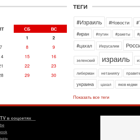
В
ТЕГИ
д
р
#Израиль
‎
#Новости
#
ПТ
СБ
ВС
29
#иран
#путин
#ракеты
#
И
1
2
п
Росс
#цахал
Иерусалим
В
7
8
9
Ц
израиль
14
15
16
и
зеленский
и
21
22
23
29
С
либерман
нетаниягу
правит
28
29
30
м
украина
О
цахал
яков кедми
мо
н
Показать все теги
28
У
н
.TV в соцсетях
С
ube
С
к
book
takte