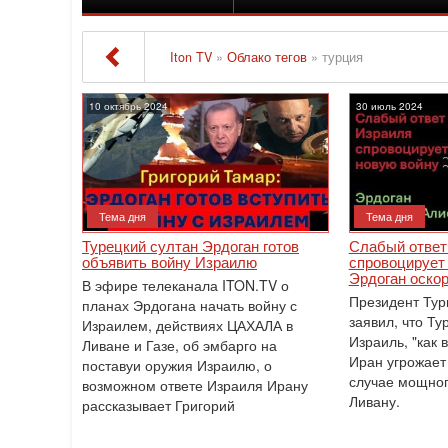
Iton TV
»
Облако тегов
» турция
10 октябрь 2024
30 июль 2024
Тема дня
Тема дня
Турецкий султан Эрдоган готов
Слабый ответ
объявить войну Израилю
спровоцирует 
Эрдоган оско
В эфире телеканала ITON.TV о
Президент Тур
планах Эрдогана начать войну с
заявил, что Ту
Израилем, действиях ЦАХАЛА в
Израиль, "как 
Ливане и Газе, об эмбарго на
Иран угрожает 
поставуи оружия Израилю, о
случае мощног
возможном ответе Израиля Ирану
Ливану.
рассказывает Григорий