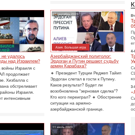
ег
4-
07 сентябрь 2023
Т
У
С
С
к
Азия. Большая игра
3-
«
 не удалось
Азербайджанский политолог:
С
еды над Израилем?
Эрдоган и Путин решают судьбу
армян Карабаха?
до
ь войны Израиля с
о
🔸 Президент Турции Реджеп Тайип
АЛ продолжает
Эрдоган слетал в гости к Путину.
3-
зе. Хизбалла с
Х
Каков результат? Будет ли
вана обстреливает
И
возобновлена "зерновая сделка"?
районы Израиля.
В
Кто кого переиграл? 🔸 Обострение
ет интенсивным
Ц
ситуации на армяно-
и
азербайджанской границе.
3-
И
т
11 июль 2023
В