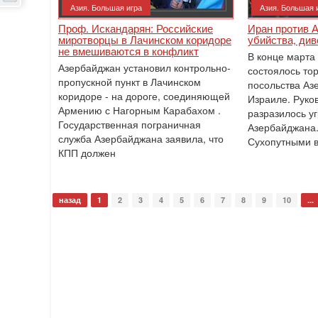
Азия. Большая игра
Азия. Большая 
Проф. Искандарян: Российские
Иран против 
миротворцы в Лачинском коридоре
убийства, див
не вмешиваются в конфликт
В конце марта
Азербайджан установил контрольно-
состоялось то
пропускной пункт в Лачинском
посольства Аз
коридоре - на дороге, соединяющей
Израиле. Руко
Армению с Нагорным Карабахом .
разразилось у
Государственная пограничная
Азербайджана
служба Азербайджана заявила, что
Сухопутными 
КПП должен
назад
1
2
3
4
5
6
7
8
9
10
...