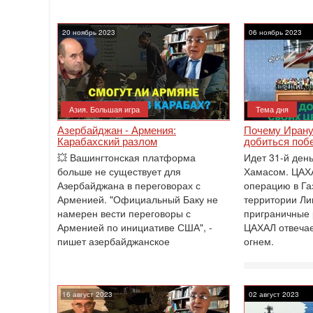
20 ноябрь 2023
06 ноябрь 2023
Азия. Большая игра
Тема дня
Азербайджан - Армения:
Почему Ирану
Карабахский разлом
добиться поб
💥 Вашингтонская платформа
Идет 31-й ден
больше не существует для
Хамасом. ЦАХ
Азербайджана в переговорах с
операцию в Га
Арменией. "Официальный Баку не
территории Ли
намерен вести переговоры с
приграничные 
Арменией по инициативе США", -
ЦАХАЛ отвеча
пишет азербайджанское
огнем.
16 август 2023
02 август 2023