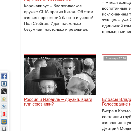
– милая женщи
Коронавирус – биологическое
воспитанные в
оружие США против Китая. Об этом
исключением то
заявил норвежский блогер и ученый
женщины уже 2
Пол Стейган. Идея насколько
одиночной кам
безумная, настолько и реальная.
премьер-мини
19 январь 2020
16 январь 2020
Россия и Израиль – друзья, враги
Елбасы Влади
или союзники?
Голосование 
Вчера в Кремл
состоянии глуб
заявление и уш
Дмитрий Медве