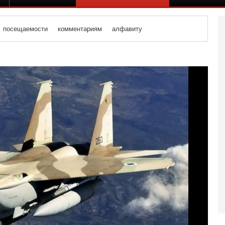
посещаемости
комментариям
алфавиту
Вч
О
о
И