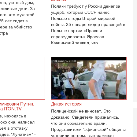
на, уютный дом,
О
Поляки требуют у России денег за
ежливые дети. За
ег
ущерб, который СССР нанес
го, что муж этой
Польше в годы Второй мировой
4-
5 лет сидит в
Т
войны. 25 января лидер правящей в
ере за убийство
У
Польше партии «Право и
стра
С
справедливость» Ярослав
С
Качиньский заявил, что
к
3-
«
13 январь 2020
С
до
о
3-
Х
И
В
мирович Путин.
Дикая история
Ц
на ITON.TV
Полицейский не виноват. Это
и
е, находясь в
доказано. Свидетели признались,
3-
око сна, написал
что они сознательно врали.
И
ел в отставку
Представители "эфиопской" общины
т
дев. "Лунатизм" -
устроили погром, выгораживая