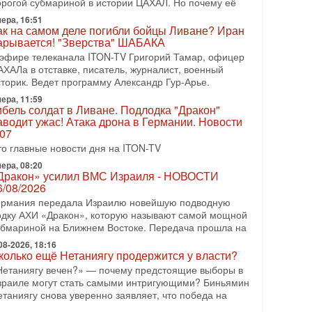
орогой субмариной в истории ЦАХАЛ. Но почему её
08-2026, 17:50
ера, 16:51
Русский голос» Израиля: кто заберет его на этот
ак на самом деле погибли бойцы Ливане? Иран
аз?
арывается! "Зверства" ШАБАКА
олоса русскоязычных репатриантов не раз кардинально
 эфире телеканала ITON-TV Григорий Тамар, офицер
еняли политический ландшафт Израиля. Достаточно
АХАЛа в отставке, писатель, журналист, военный
спомнить взлет партии «Исраэль ба-алия», когда
сторик. Ведет программу Александр Гур-Арье.
ера, 11:59
-07-2026, 17:00
ибель солдат в Ливане. Подлодка "Дракон"
айны закрытых дверей: о чём на самом деле
аводит ужас! Атака дрона в Германии. Новости
олчат Трамп и Нетаньяху?
.07
едавний визит премьер-министра Израиля Биньямина
то главные новости дня на ITON-TV
етаньяху в США и его встреча с Дональдом Трампом
ставили больше вопросов, чем ответов. Полная
ера, 08:20
Дракон» усилил ВМС Израиля - НОВОСТИ
-07-2026, 15:18
6/08/2026
ран готовит покушение на Нетаниягу! Трамп не
ермания передала Израилю новейшую подводную
очет эскалации, но КСИР готовит взрыв!
одку АХИ «Дракон», которую называют самой мощной
 эфире телеканала ITON-TV СЕРГЕЙ МИГДАЛЬ,
убмариной на Ближнем Востоке. Передача прошла на
ксперт по вопросам безопасности, офицер запаса
еждународного управления полиции Израиля, автор
08-2026, 18:16
колько ещё Нетаниягу продержится у власти?
-07-2026, 09:02
Нетаниягу вечен?» — почему предстоящие выборы в
итва за разоружение ХАМАСа - НОВОСТИ
зраиле могут стать самыми интригующими? Биньямин
1/07/2026
етаниягу снова уверенно заявляет, что победа на
егодня президент США Дональд Трамп заявил о