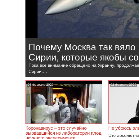
Почему Москва так вяло 
Сирии, которые якобы с
Пока все внимание обращено на Украину, продолжае
Сирии.…
04 февраль 2020
02 февраль 2020
Коронавирус – это случайно
Не убоюсь зла
вырвавшийся из лаборатории плод
Это абсолютна
научного эксперимента