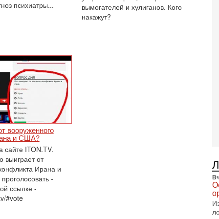
В
ноз психиатры...
вымогателей и хулиганов. Кого
п
накажут?
А
А
3-
В
ф
В
те
С
3-
Т
0
П
от вооруженного
в
ана и США?
не
а сайте ITON.TV.
а
о выиграет от
2-
конфликта Ирана и
Т
Вч
 проголосовать -
0
О
ой ссылке -
П
о
tv/#vote
о
И
о
л
с