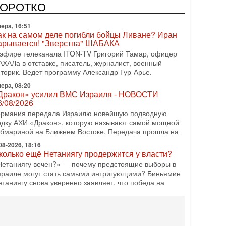
одку АХИ «Дракон» (Drakon), которая уже стала самой
КОРОТКО
орогой субмариной в истории ЦАХАЛ. Но почему её
ера, 16:51
ак на самом деле погибли бойцы Ливане? Иран
арывается! "Зверства" ШАБАКА
 эфире телеканала ITON-TV Григорий Тамар, офицер
АХАЛа в отставке, писатель, журналист, военный
сторик. Ведет программу Александр Гур-Арье.
ера, 08:20
Дракон» усилил ВМС Израиля - НОВОСТИ
6/08/2026
ермания передала Израилю новейшую подводную
одку АХИ «Дракон», которую называют самой мощной
убмариной на Ближнем Востоке. Передача прошла на
08-2026, 18:16
колько ещё Нетаниягу продержится у власти?
Нетаниягу вечен?» — почему предстоящие выборы в
зраиле могут стать самыми интригующими? Биньямин
етаниягу снова уверенно заявляет, что победа на
08-2026, 08:51
рамп пригрозил Ирану ударом - НОВОСТИ
5/08/2026
резидент США Дональд Трамп сегодня заявил, что