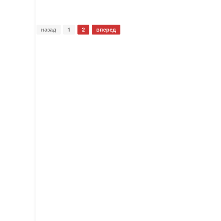
назад
1
2
вперед