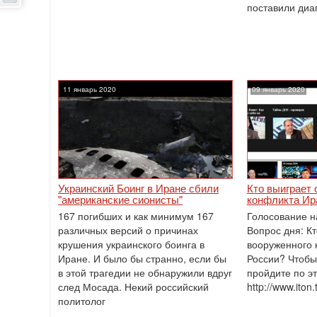
поставили диаг
11 январь 2020
09 январь 2020
Украинский Боинг в Иране сбили
Кто выиграет 
"американские сионисты"
конфликта Ир
167 погибших и как минимум 167
Голосование н
различных версий о причинах
Вопрос дня: Кт
крушения украинского боинга в
вооруженного 
Иране. И было бы странно, если бы
России? Чтобы
в этой трагедии не обнаружили вдруг
пройдите по эт
след Мосада. Некий российский
http://www.iton.
политолог