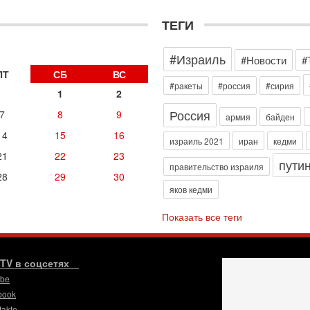
д
р
ТЕГИ
г
30
#Израиль
И
#Новости
#
о
ПТ
СБ
ВС
С
#ракеты
#россия
#сирия
1
2
н
п
Россия
7
8
9
армия
байден
т
14
15
16
30
израиль 2021
иран
кедми
П
21
22
23
пути
з
правительство израиля
28
29
30
В
яков кедми
р
30
Показать все теги
Т
3
П
в
.TV в соцсетях
И
ube
29
book
Т
takte