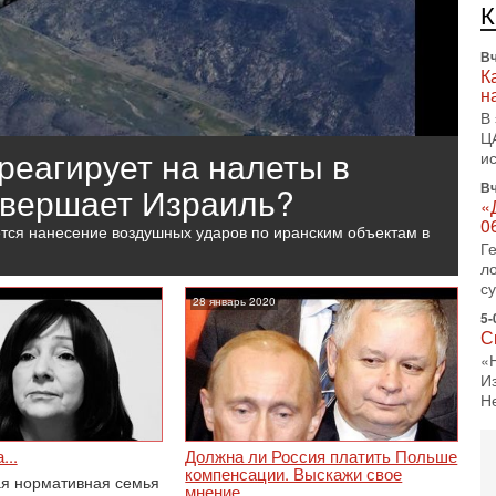
л
д
Вч
К
н
В
Ц
реагирует на налеты в
и
Вч
овершает Израиль?
«
0
тся нанесение воздушных ударов по иранским объектам в
Г
л
с
28 январь 2020
5-
С
«
И
Н
5-
Т
...
Должна ли Россия платить Польше
0
компенсации. Выскажи свое
я нормативная семья
мнение
П