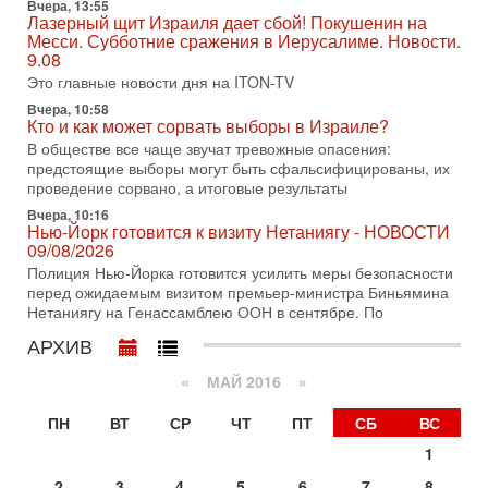
Вчера, 13:55
Александр
Лазерный щит Израиля дает сбой! Покушенин на
Месси. Субботние сражения в Иерусалиме. Новости.
3-08-2026, 11:09
Выборы в Израиле в опасности?! ШАБАК формирует
9.08
спецотдел
Это главные новости дня на ITON-TV
В этом выпуске мы разбираем одну из самых тревожных
Вчера, 10:58
тем израильской политики. Известно, что израильская
Кто и как может сорвать выборы в Израиле?
Служба общей безопасности (ШАБАК) создала
В обществе все чаще звучат тревожные опасения:
предстоящие выборы могут быть сфальсифицированы, их
3-08-2026, 08:32
Трамп и Иран: последний шанс - НОВОСТИ
проведение сорвано, а итоговые результаты
03/08/2026
Вчера, 10:16
Президент США Дональд Трамп объявил о возобновлении
Нью-Йорк готовится к визиту Нетаниягу - НОВОСТИ
переговоров с Ираном, но Тегеран пока не подтвердил
09/08/2026
готовность к диалогу. По словам американского
Полиция Нью-Йорка готовится усилить меры безопасности
перед ожидаемым визитом премьер-министра Биньямина
2-08-2026, 08:42
Нетаниягу на Генассамблею ООН в сентябре. По
Трамп отменил удар по Ирану - НОВОСТИ
02/08/2026
АРХИВ
Президент США Дональд Трамп сегодня заявил об отмене
подготовленного удара по Ирану после обращений
«
МАЙ 2016
»
Тегерана и других стран региона. По его словам,
ПН
ВТ
СР
ЧТ
ПТ
СБ
ВС
1-08-2026, 17:50
«Русский голос» Израиля: кто заберет его на этот
1
раз?
Голоса русскоязычных репатриантов не раз кардинально
2
3
4
5
6
7
8