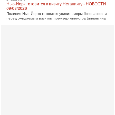
Нью-Йорк готовится к визиту Нетаниягу - НОВОСТИ
09/08/2026
Полиция Нью-Йорка готовится усилить меры безопасности
перед ожидаемым визитом премьер-министра Биньямина
Нетаниягу на Генассамблею ООН в сентябре. По
8-08-2026, 16:56
Еврейский кандидат в арабской партии — зачем?
Израильская политика может получить неожиданный
поворот: еврейский кандидат — на реальном месте в
списке одной из арабских партий. Причем речь идет
7-08-2026, 16:55
Арабо-еврейская партия изменит всё? Если
появится...
Может ли в Израиле появиться полноценный арабо-
еврейский политический альянс? Что произойдет с
политическим раскладом сил, если арабский список
6-08-2026, 17:49
Оснащен ли израильский «Дракон» ядерным
оружием?
Израиль получил от Германии новейшую подводную лодку
АХИ «Дракон» (Drakon), которая уже стала самой дорогой
субмариной в истории ЦАХАЛ. Но почему её