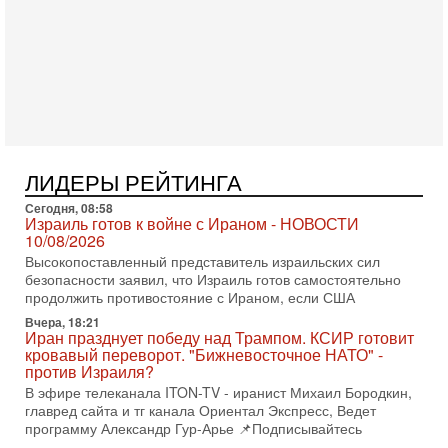
4-08-2026, 20:08
Трамп выбирает подходящий момент для удара!
Украину никогда не примут в НАТО
Сегодня гость нашей студии капитан 1-го ранга ВМC США
(в отставке) Гарри (Юрий) Табах, в прошлом: командир
антитеррористического центра НАТО в
3-08-2026, 19:07
«Либо в армию — либо в тюрьму?»
Ситуация вокруг призыва ультраортодоксов в ЦАХАЛ
ЛИДЕРЫ РЕЙТИНГА
достигла точки кипения. Попытки принять закон,
освобождающий уклоняющихся харедим от арестов,
Сегодня, 08:58
Израиль готов к войне с Ираном - НОВОСТИ
3-08-2026, 17:18
10/08/2026
Хватит отменять атаки! ЦАХАЛ - не игрушка!
Высокопоставленный представитель израильских сил
Израиль готов ударить по Ирану!
безопасности заявил, что Израиль готов самостоятельно
В эфире телеканала ITON-TV Григорий Тамар, офицер
продолжить противостояние с Ираном, если США
ЦАХАЛа в отставке, писатель, журналист, военный историк.
Ведет программу Александр Гур-Арье.
Вчера, 18:21
Иран празднует победу над Трампом. КСИР готовит
3-08-2026, 15:23
кровавый переворот. "Бижневосточное НАТО" -
Иран задыхается. КСИР готовит удар! Россия теряет
против Израиля?
последних союзников. Путин - псих!
В эфире телеканала ITON-TV - иранист Михаил Бородкин,
В эфире ITON-TV доктор Эльдар Намазов , историк,
главред сайта и тг канала Ориентал Экспресс, Ведет
политолог, в прошлом – помощник Президента
программу Александр Гур-Арье 📌Подписывайтесь
Азербайджана Гейдара Алиева . Ведет программу