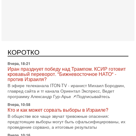
Сегодня, 08:58
Израиль готов к войне с Ираном - НОВОСТИ
10/08/2026
Высокопоставленный представитель израильских сил
безопасности заявил, что Израиль готов самостоятельно
КОРОТКО
продолжить противостояние с Ираном, если США
Вчера, 18:21
Иран празднует победу над Трампом. КСИР готовит
кровавый переворот. "Бижневосточное НАТО" -
против Израиля?
В эфире телеканала ITON-TV - иранист Михаил Бородкин,
главред сайта и тг канала Ориентал Экспресс, Ведет
программу Александр Гур-Арье 📌Подписывайтесь
Вчера, 10:58
Кто и как может сорвать выборы в Израиле?
В обществе все чаще звучат тревожные опасения:
предстоящие выборы могут быть сфальсифицированы, их
проведение сорвано, а итоговые результаты
Вчера, 10:16