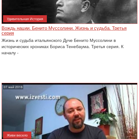
Удивительная История
Вождь нации. Бенито Муссолини. Жизнь и судьба. Третья
серия
Жизнь и судьба итальянского Дуче Бенито Муссолини в
исторических хрониках Бориса Тенебаума. Третья серия. К
началу -
07 май 2016
Живи весело