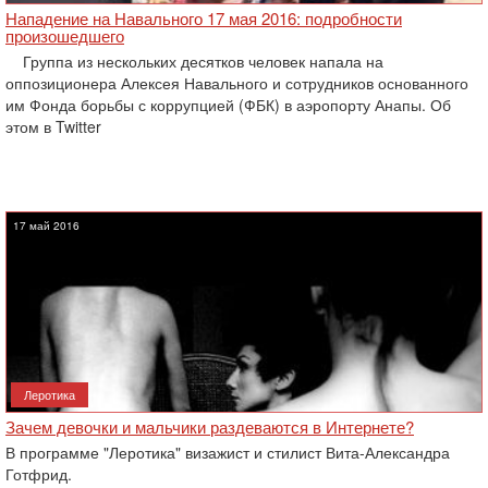
Нападение на Навального 17 мая 2016: подробности
произошедшего
Группа из нескольких десятков человек напала на
оппозиционера Алексея Навального и сотрудников основанного
им Фонда борьбы с коррупцией (ФБК) в аэропорту Анапы. Об
этом в Twitter
17 май 2016
Леротика
Зачем девочки и мальчики раздеваются в Интернете?
В программе "Леротика" визажист и стилист Вита-Александра
Готфрид.