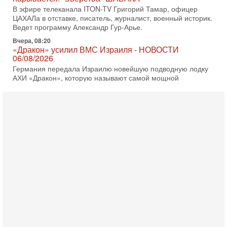
Вчера, 08:20
«Дракон» усилил ВМС Израиля - НОВОСТИ
06/08/2026
Германия передала Израилю новейшую подводную лодку
АХИ «Дракон», которую называют самой мощной
субмариной на Ближнем Востоке. Передача прошла на
5-08-2026, 18:16
Сколько ещё Нетаниягу продержится у власти?
«Нетаниягу вечен?» — почему предстоящие выборы в
Израиле могут стать самыми интригующими? Биньямин
Нетаниягу снова уверенно заявляет, что победа на
5-08-2026, 08:51
Трамп пригрозил Ирану ударом - НОВОСТИ
05/08/2026
Президент США Дональд Трамп сегодня заявил, что
Ормузский пролив может быть открыт «очень скоро». По
его словам, если этого не произойдет, Иран ждет
4-08-2026, 20:08
Трамп выбирает подходящий момент для удара!
Украину никогда не примут в НАТО
Сегодня гость нашей студии капитан 1-го ранга ВМC США
(в отставке) Гарри (Юрий) Табах, в прошлом: командир
антитеррористического центра НАТО в