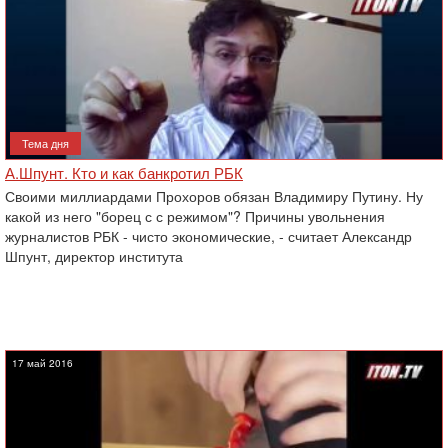
Тема дня
А.Шпунт. Кто и как банкротил РБК
Своими миллиардами Прохоров обязан Владимиру Путину. Ну
какой из него "борец с с режимом"? Причины увольнения
журналистов РБК - чисто экономические, - считает Александр
Шпунт, директор института
17 май 2016