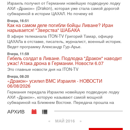
Недавний визит премьер-министра Израиля Биньямина
Израиль получил от Германии новейшую подводную лодку
Нетаньяху в США и его встреча с Дональдом Трампом
АХИ «Дракон» (Drakon), которая уже стала самой дорогой
оставили больше вопросов, чем ответов. Полная
субмариной в истории ЦАХАЛ. Но почему её
31-07-2026, 15:18
Вчера, 16:51
Иран готовит покушение на Нетаниягу! Трамп не
Как на самом деле погибли бойцы Ливане? Иран
хочет эскалации, но КСИР готовит взрыв!
нарывается! "Зверства" ШАБАКА
В эфире телеканала ITON-TV СЕРГЕЙ МИГДАЛЬ, эксперт
В эфире телеканала ITON-TV Григорий Тамар, офицер
по вопросам безопасности, офицер запаса
ЦАХАЛа в отставке, писатель, журналист, военный историк.
Международного управления полиции Израиля, автор
Ведет программу Александр Гур-Арье.
31-07-2026, 09:02
Вчера, 11:59
Битва за разоружение ХАМАСа - НОВОСТИ
Гибель солдат в Ливане. Подлодка "Дракон" наводит
31/07/2026
ужас! Атака дрона в Германии. Новости 6.07
Сегодня президент США Дональд Трамп заявил о
Это главные новости дня на ITON-TV
достижении исторического соглашения о полном
Вчера, 08:20
разоружении ХАМАСа и других вооруженных группировок в
«Дракон» усилил ВМС Израиля - НОВОСТИ
06/08/2026
30-07-2026, 17:59
Иран доведет Трампа до крайних мер? Разбор и
Германия передала Израилю новейшую подводную лодку
оценка от военного обозревателя Давида Шарпа
АХИ «Дракон», которую называют самой мощной
субмариной на Ближнем Востоке. Передача прошла на
Ситуация вокруг противостояния Ирана и США накаляется
с каждым днем. Почему Трамп в самый последний момент
АРХИВ
отменил решение о нанесении тяжелых ударов
«
МАЙ 2016
»
30-07-2026, 16:54
Покупатель авиакомпании «Аркия» намерен