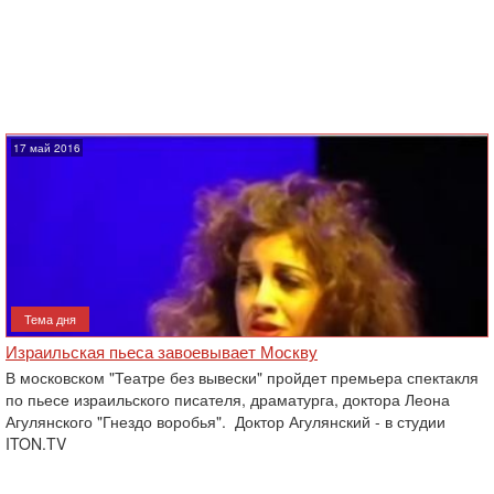
17 май 2016
Тема дня
Израильская пьеса завоевывает Москву
В московском "Театре без вывески" пройдет премьера спектакля
по пьесе израильского писателя, драматурга, доктора Леона
Агулянского "Гнездо воробья". Доктор Агулянский - в студии
ITON.TV