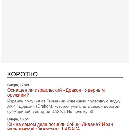
Сегодня, 16:55
Арабо-еврейская партия изменит всё? Если
появится...
Может ли в Израиле появиться полноценный арабо-
еврейский политический альянс? Что произойдет с
политическим раскладом сил, если арабский список
Вчера, 17:49
Оснащен ли израильский «Дракон» ядерным
КОРОТКО
оружием?
Израиль получил от Германии новейшую подводную лодку
АХИ «Дракон» (Drakon), которая уже стала самой дорогой
субмариной в истории ЦАХАЛ. Но почему её
Вчера, 16:51
Как на самом деле погибли бойцы Ливане? Иран
нарывается! "Зверства" ШАБАКА
В эфире телеканала ITON-TV Григорий Тамар, офицер
ЦАХАЛа в отставке, писатель, журналист, военный историк.
Ведет программу Александр Гур-Арье.