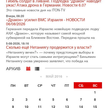
Сегодня президент США Дональд Трамп заявил о
Гибель солдат в Ливане. Подлодка "Дракон" наводит
достижении исторического соглашения о полном
ужас! Атака дрона в Германии. Новости 6.07
разоружении ХАМАСа и других вооруженных группировок в
Это главные новости дня на ITON-TV
30-07-2026, 17:59
Вчера, 08:20
Иран доведет Трампа до крайних мер? Разбор и
«Дракон» усилил ВМС Израиля - НОВОСТИ
оценка от военного обозревателя Давида Шарпа
06/08/2026
Ситуация вокруг противостояния Ирана и США накаляется
Германия передала Израилю новейшую подводную лодку
с каждым днем. Почему Трамп в самый последний момент
АХИ «Дракон», которую называют самой мощной
отменил решение о нанесении тяжелых ударов
субмариной на Ближнем Востоке. Передача прошла на
5-08-2026, 18:16
30-07-2026, 16:54
Сколько ещё Нетаниягу продержится у власти?
Покупатель авиакомпании «Аркия» намерен
запретить полеты по субботам!
«Нетаниягу вечен?» — почему предстоящие выборы в
Израиле могут стать самыми интригующими? Биньямин
Вокруг возможной продажи авиакомпании «Аркия»
Нетаниягу снова уверенно заявляет, что победа на
разгорается громкий конфликт.
АРХИВ
30-07-2026, 08:16
Трамп готовит удар по Ирану - НОВОСТИ 30/07/2026
«
МАЙ 2016
»
Президент США Дональд Трамп сегодня рассматривает
возможность масштабной военной операции против Ирана
ПН
ВТ
СР
ЧТ
ПТ
СБ
ВС
после ракетной атаки на американскую базу в
1
29-07-2026, 18:28
Трамп взбешен атакой на базы! Иран играет с огнем.
2
3
4
5
6
7
8
Израиль меняет курс
В эфире телеканала ITON-TV политолог Цви Маген,
9
10
11
12
13
14
15