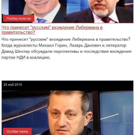
Разбор полетов
Что принесет "русским" вхождение Либермана в
правительство?
Что принесет "русским" вхождение Либермана в правительство?
Когда журналисты Михаил Горин, Лазарь Данович и литератор
Давид Шехтер обсуждали перспективы и последствия вхождения
партии НДИ в коалицию,
25 май 2016
Особая папка