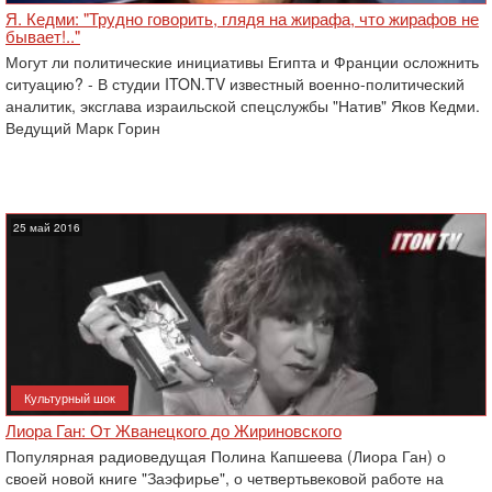
Я. Кедми: "Трудно говорить, глядя на жирафа, что жирафов не
бывает!.."
Могут ли политические инициативы Египта и Франции осложнить
ситуацию? - В студии ITON.TV известный военно-политический
аналитик, эксглава израильской спецслужбы "Натив" Яков Кедми.
Ведущий Марк Горин
25 май 2016
Культурный шок
Лиора Ган: От Жванецкого до Жириновского
Популярная радиоведущая Полина Капшеева (Лиора Ган) о
своей новой книге "Заэфирье", о четвертьвековой работе на