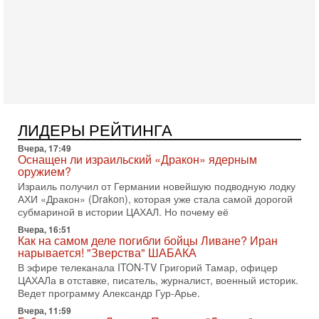
Тегерана и других стран региона. По его словам,
1-08-2026, 17:50
«Русский голос» Израиля: кто заберет его на этот
раз?
Голоса русскоязычных репатриантов не раз кардинально
меняли политический ландшафт Израиля. Достаточно
вспомнить взлет партии «Исраэль ба-алия», когда
31-07-2026, 17:00
Тайны закрытых дверей: о чём на самом деле
ЛИДЕРЫ РЕЙТИНГА
молчат Трамп и Нетаньяху?
Вчера, 17:49
Недавний визит премьер-министра Израиля Биньямина
Оснащен ли израильский «Дракон» ядерным
Нетаньяху в США и его встреча с Дональдом Трампом
оружием?
оставили больше вопросов, чем ответов. Полная
Израиль получил от Германии новейшую подводную лодку
31-07-2026, 15:18
АХИ «Дракон» (Drakon), которая уже стала самой дорогой
Иран готовит покушение на Нетаниягу! Трамп не
субмариной в истории ЦАХАЛ. Но почему её
хочет эскалации, но КСИР готовит взрыв!
Вчера, 16:51
В эфире телеканала ITON-TV СЕРГЕЙ МИГДАЛЬ, эксперт
Как на самом деле погибли бойцы Ливане? Иран
по вопросам безопасности, офицер запаса
нарывается! "Зверства" ШАБАКА
Международного управления полиции Израиля, автор
В эфире телеканала ITON-TV Григорий Тамар, офицер
ЦАХАЛа в отставке, писатель, журналист, военный историк.
31-07-2026, 09:02
Битва за разоружение ХАМАСа - НОВОСТИ
Ведет программу Александр Гур-Арье.
31/07/2026
Вчера, 11:59