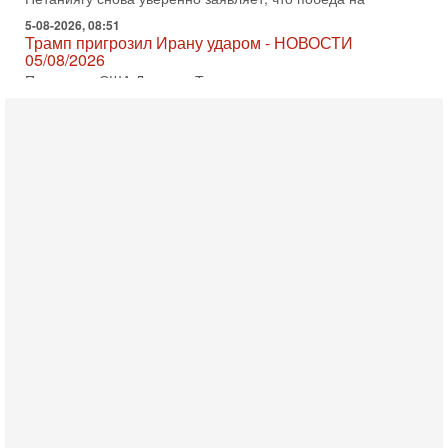
Трамп пригрозил Ирану ударом - НОВОСТИ
05/08/2026
Президент США Дональд Трамп сегодня заявил, что
Ормузский пролив может быть открыт «очень скоро». По
его словам, если этого не произойдет, Иран ждет
4-08-2026, 20:08
Трамп выбирает подходящий момент для удара!
Украину никогда не примут в НАТО
Сегодня гость нашей студии капитан 1-го ранга ВМC США
(в отставке) Гарри (Юрий) Табах, в прошлом: командир
антитеррористического центра НАТО в
3-08-2026, 19:07
«Либо в армию — либо в тюрьму?»
Ситуация вокруг призыва ультраортодоксов в ЦАХАЛ
достигла точки кипения. Попытки принять закон,
освобождающий уклоняющихся харедим от арестов,
3-08-2026, 17:18
Хватит отменять атаки! ЦАХАЛ - не игрушка!
Израиль готов ударить по Ирану!
В эфире телеканала ITON-TV Григорий Тамар, офицер
ЦАХАЛа в отставке, писатель, журналист, военный историк.
Ведет программу Александр Гур-Арье.
3-08-2026, 15:23