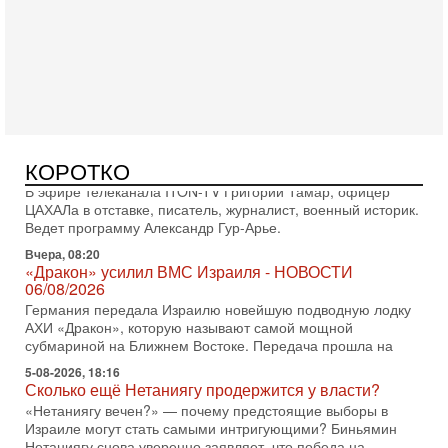
Оснащен ли израильский «Дракон» ядерным
оружием?
Израиль получил от Германии новейшую подводную лодку
АХИ «Дракон» (Drakon), которая уже стала самой дорогой
субмариной в истории ЦАХАЛ. Но почему её
Вчера, 16:51
Как на самом деле погибли бойцы Ливане? Иран
нарывается! "Зверства" ШАБАКА
В эфире телеканала ITON-TV Григорий Тамар, офицер
КОРОТКО
ЦАХАЛа в отставке, писатель, журналист, военный историк.
Ведет программу Александр Гур-Арье.
Вчера, 08:20
«Дракон» усилил ВМС Израиля - НОВОСТИ
06/08/2026
Германия передала Израилю новейшую подводную лодку
АХИ «Дракон», которую называют самой мощной
субмариной на Ближнем Востоке. Передача прошла на
5-08-2026, 18:16
Сколько ещё Нетаниягу продержится у власти?
«Нетаниягу вечен?» — почему предстоящие выборы в
Израиле могут стать самыми интригующими? Биньямин
Нетаниягу снова уверенно заявляет, что победа на
5-08-2026, 08:51