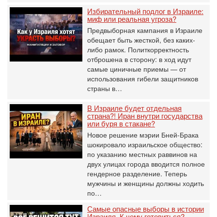
Избирательный подлог в Израиле:
миф или реальная угроза?
Предвыборная кампания в Израиле
обещает быть жесткой, без каких-
либо рамок. Политкорректность
отброшена в сторону: в ход идут
самые циничные приемы — от
использования гибели защитников
страны в…
В Израиле будет отдельная
страна?! Иран внутри государства
или буря в стакане?
Новое решение мэрии Бней-Брака
шокировало израильское общество:
по указанию местных раввинов на
двух улицах города вводится полное
гендерное разделение. Теперь
мужчины и женщины должны ходить
по…
Самые опасные выборы в истории
Израиля. К чему готовиться?