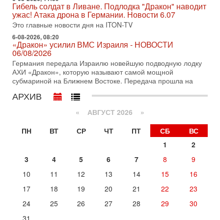
Гибель солдат в Ливане. Подлодка "Дракон" наводит
Сегодня президент США Дональд Трамп заявил о
ужас! Атака дрона в Германии. Новости 6.07
достижении исторического соглашения о полном
разоружении ХАМАСа и других вооруженных группировок в
Это главные новости дня на ITON-TV
6-08-2026, 08:20
30-07-2026, 17:59
«Дракон» усилил ВМС Израиля - НОВОСТИ
Иран доведет Трампа до крайних мер? Разбор и
06/08/2026
оценка от военного обозревателя Давида Шарпа
Германия передала Израилю новейшую подводную лодку
Ситуация вокруг противостояния Ирана и США накаляется
АХИ «Дракон», которую называют самой мощной
с каждым днем. Почему Трамп в самый последний момент
субмариной на Ближнем Востоке. Передача прошла на
отменил решение о нанесении тяжелых ударов
АРХИВ
30-07-2026, 16:54
Покупатель авиакомпании «Аркия» намерен
запретить полеты по субботам!
«
АВГУСТ 2026 »
Вокруг возможной продажи авиакомпании «Аркия»
ПН
ВТ
СР
ЧТ
ПТ
СБ
ВС
разгорается громкий конфликт.
1
2
30-07-2026, 08:16
Трамп готовит удар по Ирану - НОВОСТИ 30/07/2026
3
4
5
6
7
8
9
Президент США Дональд Трамп сегодня рассматривает
возможность масштабной военной операции против Ирана
10
11
12
13
14
15
16
после ракетной атаки на американскую базу в
17
18
19
20
21
22
23
Вчера, 16:55
Арабо-еврейская партия изменит всё? Если
24
25
26
27
28
29
30
появится...
31