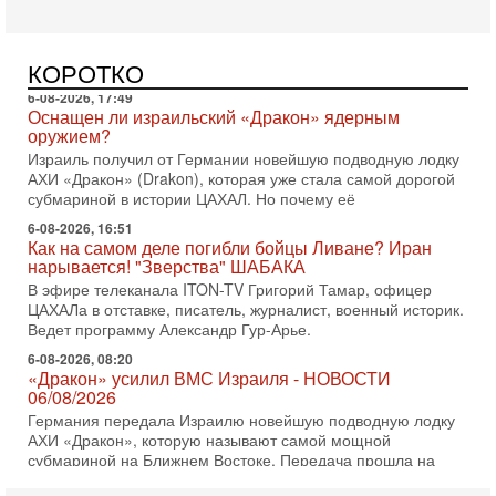
Оснащен ли израильский «Дракон» ядерным
оружием?
Израиль получил от Германии новейшую подводную лодку
КОРОТКО
АХИ «Дракон» (Drakon), которая уже стала самой дорогой
субмариной в истории ЦАХАЛ. Но почему её
6-08-2026, 16:51
Как на самом деле погибли бойцы Ливане? Иран
нарывается! "Зверства" ШАБАКА
В эфире телеканала ITON-TV Григорий Тамар, офицер
ЦАХАЛа в отставке, писатель, журналист, военный историк.
Ведет программу Александр Гур-Арье.
6-08-2026, 08:20
«Дракон» усилил ВМС Израиля - НОВОСТИ
06/08/2026
Германия передала Израилю новейшую подводную лодку
АХИ «Дракон», которую называют самой мощной
субмариной на Ближнем Востоке. Передача прошла на
5-08-2026, 18:16
Сколько ещё Нетаниягу продержится у власти?
«Нетаниягу вечен?» — почему предстоящие выборы в
Израиле могут стать самыми интригующими? Биньямин
Нетаниягу снова уверенно заявляет, что победа на