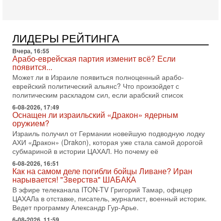
подготовленного удара по Ирану после обращений
Тегерана и других стран региона. По его словам,
1-08-2026, 17:50
«Русский голос» Израиля: кто заберет его на этот
ЛИДЕРЫ РЕЙТИНГА
раз?
Вчера, 16:55
Голоса русскоязычных репатриантов не раз кардинально
Арабо-еврейская партия изменит всё? Если
меняли политический ландшафт Израиля. Достаточно
появится...
вспомнить взлет партии «Исраэль ба-алия», когда
Может ли в Израиле появиться полноценный арабо-
31-07-2026, 17:00
еврейский политический альянс? Что произойдет с
Тайны закрытых дверей: о чём на самом деле
политическим раскладом сил, если арабский список
молчат Трамп и Нетаньяху?
6-08-2026, 17:49
Недавний визит премьер-министра Израиля Биньямина
Оснащен ли израильский «Дракон» ядерным
Нетаньяху в США и его встреча с Дональдом Трампом
оружием?
оставили больше вопросов, чем ответов. Полная
Израиль получил от Германии новейшую подводную лодку
АХИ «Дракон» (Drakon), которая уже стала самой дорогой
31-07-2026, 15:18
Иран готовит покушение на Нетаниягу! Трамп не
субмариной в истории ЦАХАЛ. Но почему её
хочет эскалации, но КСИР готовит взрыв!
6-08-2026, 16:51
В эфире телеканала ITON-TV СЕРГЕЙ МИГДАЛЬ, эксперт
Как на самом деле погибли бойцы Ливане? Иран
по вопросам безопасности, офицер запаса
нарывается! "Зверства" ШАБАКА
Международного управления полиции Израиля, автор
В эфире телеканала ITON-TV Григорий Тамар, офицер
ЦАХАЛа в отставке, писатель, журналист, военный историк.
31-07-2026, 09:02
Ведет программу Александр Гур-Арье.
Битва за разоружение ХАМАСа - НОВОСТИ
31/07/2026
6-08-2026, 11:59