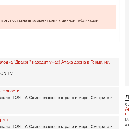
Ц
и
3-
И
е могут оставлять комментарии к данной публикации.
т
В
п
А
А
3-
В
лодка "Дракон" наводит ужас! Атака дрона в Германии.
ф
В
ITON-TV
те
С
3-
 - Новости
Т
0
анале ITON-TV. Самое важное в стране и мире. Смотрите и
П
Се
в
А
не
п
а
арию
М
е
2-
анале ITON-TV. Самое важное в стране и мире. Смотрите и