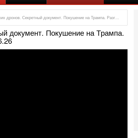
онов. Секретный документ. Покушение на Трампа. Разгул криминала. Новости 17.06.26
ный документ. Покушение на Трампа.
6.26
Се
А
п
М
е