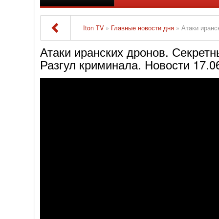
Iton TV
»
Главные новости дня
» Атаки иранских др
Атаки иранских дронов. Секрет
Разгул криминала. Новости 17.0