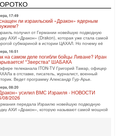
олитическим раскладом сил, если арабский список
КОРОТКО
ера, 17:49
снащен ли израильский «Дракон» ядерным
ружием?
зраиль получил от Германии новейшую подводную
одку АХИ «Дракон» (Drakon), которая уже стала самой
орогой субмариной в истории ЦАХАЛ. Но почему её
ера, 16:51
ак на самом деле погибли бойцы Ливане? Иран
арывается! "Зверства" ШАБАКА
 эфире телеканала ITON-TV Григорий Тамар, офицер
АХАЛа в отставке, писатель, журналист, военный
сторик. Ведет программу Александр Гур-Арье.
ера, 08:20
Дракон» усилил ВМС Израиля - НОВОСТИ
6/08/2026
ермания передала Израилю новейшую подводную
одку АХИ «Дракон», которую называют самой мощной
убмариной на Ближнем Востоке. Передача прошла на
08-2026, 18:16
колько ещё Нетаниягу продержится у власти?
Нетаниягу вечен?» — почему предстоящие выборы в
зраиле могут стать самыми интригующими? Биньямин