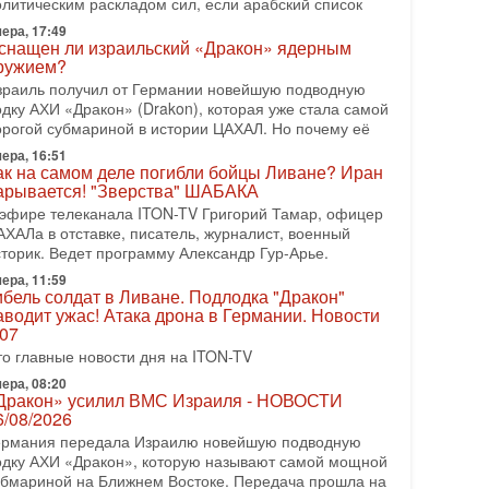
рамп отменил удар по Ирану - НОВОСТИ
олитическим раскладом сил, если арабский список
2/08/2026
ера, 17:49
резидент США Дональд Трамп сегодня заявил об
снащен ли израильский «Дракон» ядерным
ружием?
тмене подготовленного удара по Ирану после
бращений Тегерана и других стран региона. По его
зраиль получил от Германии новейшую подводную
ловам,
одку АХИ «Дракон» (Drakon), которая уже стала самой
орогой субмариной в истории ЦАХАЛ. Но почему её
08-2026, 17:50
Русский голос» Израиля: кто заберет его на этот
ера, 16:51
аз?
ак на самом деле погибли бойцы Ливане? Иран
арывается! "Зверства" ШАБАКА
олоса русскоязычных репатриантов не раз кардинально
 эфире телеканала ITON-TV Григорий Тамар, офицер
еняли политический ландшафт Израиля. Достаточно
АХАЛа в отставке, писатель, журналист, военный
спомнить взлет партии «Исраэль ба-алия», когда
сторик. Ведет программу Александр Гур-Арье.
-07-2026, 17:00
айны закрытых дверей: о чём на самом деле
ера, 11:59
ибель солдат в Ливане. Подлодка "Дракон"
олчат Трамп и Нетаньяху?
аводит ужас! Атака дрона в Германии. Новости
едавний визит премьер-министра Израиля Биньямина
.07
етаньяху в США и его встреча с Дональдом Трампом
то главные новости дня на ITON-TV
ставили больше вопросов, чем ответов. Полная
ера, 08:20
-07-2026, 15:18
Дракон» усилил ВМС Израиля - НОВОСТИ
ран готовит покушение на Нетаниягу! Трамп не
6/08/2026
очет эскалации, но КСИР готовит взрыв!
ермания передала Израилю новейшую подводную
 эфире телеканала ITON-TV СЕРГЕЙ МИГДАЛЬ,
одку АХИ «Дракон», которую называют самой мощной
ксперт по вопросам безопасности, офицер запаса
убмариной на Ближнем Востоке. Передача прошла на