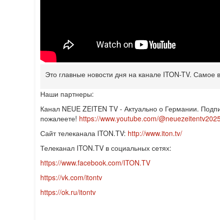
Это главные новости дня на канале ITON-TV. Самое 
Наши партнеры:
Канал NEUE ZEITEN TV - Актуально о Германии. Подпи
пожалеете!
https://www.youtube.com/@neuezeitentv202
Сайт телеканала ITON.TV:
http://www.iton.tv/
Телеканал ITON.TV в социальных сетях:
https://www.facebook.com/ITON.TV
https://vk.com/itontv
https://ok.ru/itontv