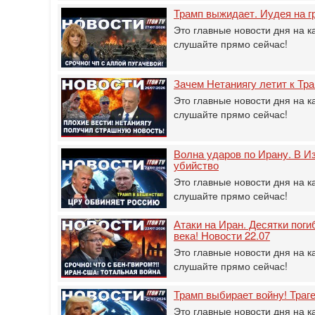
Трамп выжидает. Иудея на г
Это главные новости дня на к
слушайте прямо сейчас!
Зачем Нетаниягу летит к Тра
Это главные новости дня на к
слушайте прямо сейчас!
Волна ударов по Ирану. В Из
убийство
Это главные новости дня на к
слушайте прямо сейчас!
Атаки на Иран. Десятки пог
века! Новости 22.07
Это главные новости дня на к
слушайте прямо сейчас!
Трамп выбирает войну! Траг
Это главные новости дня на к