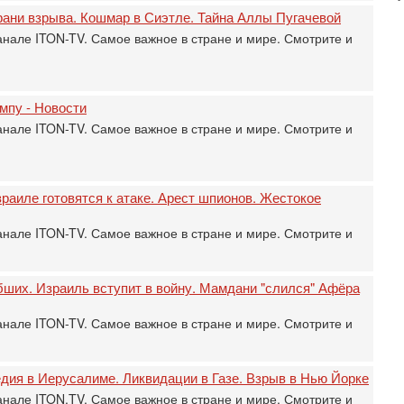
М
рани взрыва. Кошмар в Сиэтле. Тайна Аллы Пугачевой
31
анале ITON-TV. Самое важное в стране и мире. Смотрите и
Б
3
С
д
мпу - Новости
р
г
анале ITON-TV. Самое важное в стране и мире. Смотрите и
30
И
о
раиле готовятся к атаке. Арест шпионов. Жестокое
С
н
п
анале ITON-TV. Самое важное в стране и мире. Смотрите и
т
30
П
ибших. Израиль вступит в войну. Мамдани "слился" Афёра
з
В
анале ITON-TV. Самое важное в стране и мире. Смотрите и
р
30
Т
едия в Иерусалиме. Ликвидации в Газе. Взрыв в Нью Йорке
3
анале ITON.TV. Самое важное в стране и мире. Смотрите и