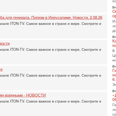
Т
п
0
Вч
П
О
о
о
ба для генерала. Погром в Иерусалиме. Новости. 2.08.26
о
И
анале ITON-TV. Самое важное в стране и мире. Смотрите и
с
л
д
1-
«
Вч
р
К
вости
н
Г
анале ITON-TV. Самое важное в стране и мире. Смотрите и
В
м
Ц
в
и
31
Т
Вч
ге
Г
м
н
анале ITON-TV. Самое важное в стране и мире. Смотрите и
Н
6
Н
Э
о
Вч
31
«
ьтян военными - НОВОСТИ
И
0
анале ITON-TV. Самое важное в стране и мире. Смотрите и
х
Г
В
л
э
с