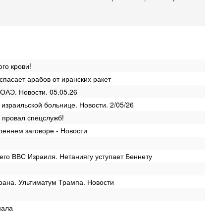
П
в
И
Се
А
п
М
го крови!
е
спасает арабов от иранских ракет
п
ОАЭ. Новости. 05.05.26
Вч
О
 израильской больнице. Новости. 2/05/26
о
 провал спецслужб!
И
л
реннем заговоре - Новости
д
Вч
го ВВС Израиля. Нетаниягу уступает Беннету
К
н
В
рана. Ультиматум Трампа. Новости
Ц
и
нала
Вч
«