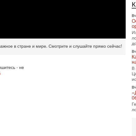
п
Вч
О
о
И
л
д
Вч
важное в стране и мире. Смотрите и слушайте прямо сейчас!
К
н
В
шитесь - не
Ц
и
5
Вч
«
0
Г
л
с
5-
С
«
И