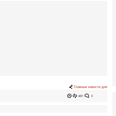
Н
5-
Т
0
П
О
ег
4-
Т
У
С
С
к
3-
«
С
до
Главные новости дня
о
461
0
3-
Х
И
В