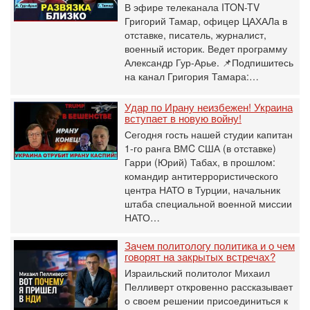
В эфире телеканала ITON-TV
Григорий Тамар, офицер ЦАХАЛа в
отставке, писатель, журналист,
военный историк. Ведет программу
Александр Гур-Арье. 📌Подпишитесь
на канал Григория Тамара:…
Удар по Ирану неизбежен! Украина
вступает в новую войну!
Сегодня гость нашей студии капитан
1-го ранга ВМC США (в отставке)
Гарри (Юрий) Табах, в прошлом:
командир антитеррористического
центра НАТО в Турции, начальник
штаба специальной военной миссии
НАТО…
Зачем политологу политика и о чем
говорят на закрытых встречах?
Израильский политолог Михаил
Пелливерт откровенно рассказывает
о своем решении присоединиться к