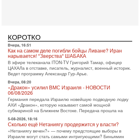
АХИ «Дракон» (Drakon), которая уже стала самой дорогой
субмариной в истории ЦАХАЛ. Но почему её
Вчера, 16:51
Как на самом деле погибли бойцы Ливане? Иран
нарывается! "Зверства" ШАБАКА
В эфире телеканала ITON-TV Григорий Тамар, офицер
КОРОТКО
ЦАХАЛа в отставке, писатель, журналист, военный историк.
Ведет программу Александр Гур-Арье.
Вчера, 08:20
«Дракон» усилил ВМС Израиля - НОВОСТИ
06/08/2026
Германия передала Израилю новейшую подводную лодку
АХИ «Дракон», которую называют самой мощной
субмариной на Ближнем Востоке. Передача прошла на
5-08-2026, 18:16
Сколько ещё Нетаниягу продержится у власти?
«Нетаниягу вечен?» — почему предстоящие выборы в
Израиле могут стать самыми интригующими? Биньямин
Нетаниягу снова уверенно заявляет, что победа на
5-08-2026, 08:51
Трамп пригрозил Ирану ударом - НОВОСТИ
05/08/2026
Президент США Дональд Трамп сегодня заявил, что