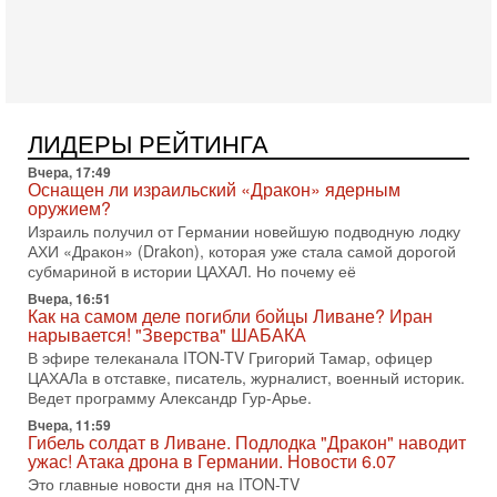
«Русский голос» Израиля: кто заберет его на этот
раз?
Голоса русскоязычных репатриантов не раз кардинально
меняли политический ландшафт Израиля. Достаточно
вспомнить взлет партии «Исраэль ба-алия», когда
31-07-2026, 17:00
Тайны закрытых дверей: о чём на самом деле
ЛИДЕРЫ РЕЙТИНГА
молчат Трамп и Нетаньяху?
Вчера, 17:49
Недавний визит премьер-министра Израиля Биньямина
Оснащен ли израильский «Дракон» ядерным
Нетаньяху в США и его встреча с Дональдом Трампом
оружием?
оставили больше вопросов, чем ответов. Полная
Израиль получил от Германии новейшую подводную лодку
31-07-2026, 15:18
АХИ «Дракон» (Drakon), которая уже стала самой дорогой
Иран готовит покушение на Нетаниягу! Трамп не
субмариной в истории ЦАХАЛ. Но почему её
хочет эскалации, но КСИР готовит взрыв!
Вчера, 16:51
В эфире телеканала ITON-TV СЕРГЕЙ МИГДАЛЬ, эксперт
Как на самом деле погибли бойцы Ливане? Иран
по вопросам безопасности, офицер запаса
нарывается! "Зверства" ШАБАКА
Международного управления полиции Израиля, автор
В эфире телеканала ITON-TV Григорий Тамар, офицер
ЦАХАЛа в отставке, писатель, журналист, военный историк.
31-07-2026, 09:02
Битва за разоружение ХАМАСа - НОВОСТИ
Ведет программу Александр Гур-Арье.
31/07/2026
Вчера, 11:59
Сегодня президент США Дональд Трамп заявил о
Гибель солдат в Ливане. Подлодка "Дракон" наводит
достижении исторического соглашения о полном
ужас! Атака дрона в Германии. Новости 6.07
разоружении ХАМАСа и других вооруженных группировок в
Это главные новости дня на ITON-TV