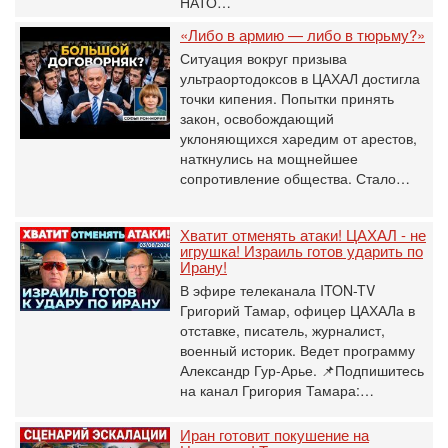
НАТО…
«Либо в армию — либо в тюрьму?»
Ситуация вокруг призыва
ультраортодоксов в ЦАХАЛ достигла
точки кипения. Попытки принять
закон, освобождающий
уклоняющихся харедим от арестов,
наткнулись на мощнейшее
сопротивление общества. Стало…
Хватит отменять атаки! ЦАХАЛ - не
игрушка! Израиль готов ударить по
Ирану!
В эфире телеканала ITON-TV
Григорий Тамар, офицер ЦАХАЛа в
отставке, писатель, журналист,
военный историк. Ведет программу
Александр Гур-Арье. 📌Подпишитесь
на канал Григория Тамара:…
Иран готовит покушение на