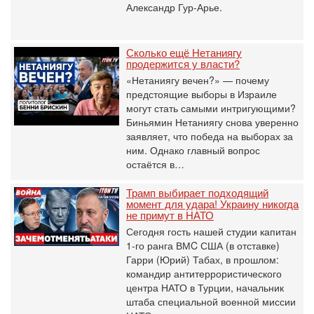
Александр Гур-Арье.
Сколько ещё Нетаниягу
продержится у власти?
«Нетаниягу вечен?» — почему
предстоящие выборы в Израиле
могут стать самыми интригующими?
Биньямин Нетаниягу снова уверенно
заявляет, что победа на выборах за
ним. Однако главный вопрос
остаётся в…
Трамп выбирает подходящий
момент для удара! Украину никогда
не примут в НАТО
Сегодня гость нашей студии капитан
1-го ранга ВМC США (в отставке)
Гарри (Юрий) Табах, в прошлом:
командир антитеррористического
центра НАТО в Турции, начальник
штаба специальной военной миссии