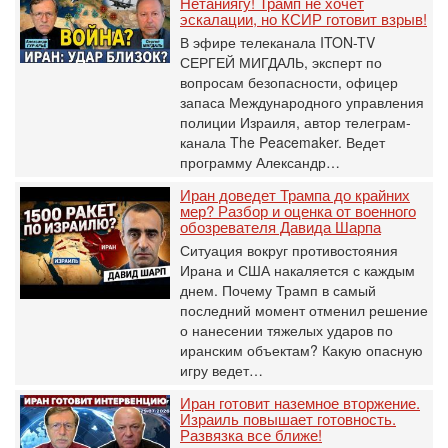
Нетаниягу! Трамп не хочет
эскалации, но КСИР готовит взрыв!
В эфире телеканала ITON-TV
СЕРГЕЙ МИГДАЛЬ, эксперт по
вопросам безопасности, офицер
запаса Международного управления
полиции Израиля, автор телеграм-
канала The Peacemaker. Ведет
программу Александр…
Иран доведет Трампа до крайних
мер? Разбор и оценка от военного
обозревателя Давида Шарпа
Ситуация вокруг противостояния
Ирана и США накаляется с каждым
днем. Почему Трамп в самый
последний момент отменил решение
о нанесении тяжелых ударов по
иранским объектам? Какую опасную
игру ведет…
Иран готовит наземное вторжение.
Израиль повышает готовность.
Развязка все ближе!