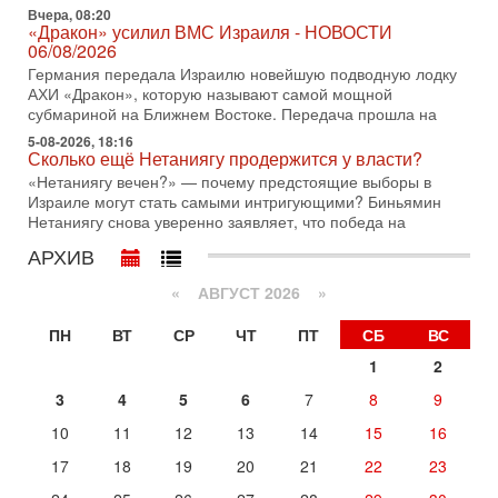
30-07-2026, 17:59
Вчера, 08:20
Иран доведет Трампа до крайних мер? Разбор и
«Дракон» усилил ВМС Израиля - НОВОСТИ
оценка от военного обозревателя Давида Шарпа
06/08/2026
Ситуация вокруг противостояния Ирана и США накаляется
Германия передала Израилю новейшую подводную лодку
с каждым днем. Почему Трамп в самый последний момент
АХИ «Дракон», которую называют самой мощной
отменил решение о нанесении тяжелых ударов
субмариной на Ближнем Востоке. Передача прошла на
5-08-2026, 18:16
30-07-2026, 16:54
Сколько ещё Нетаниягу продержится у власти?
Покупатель авиакомпании «Аркия» намерен
запретить полеты по субботам!
«Нетаниягу вечен?» — почему предстоящие выборы в
Израиле могут стать самыми интригующими? Биньямин
Вокруг возможной продажи авиакомпании «Аркия»
Нетаниягу снова уверенно заявляет, что победа на
разгорается громкий конфликт.
АРХИВ
30-07-2026, 08:16
Трамп готовит удар по Ирану - НОВОСТИ 30/07/2026
«
АВГУСТ 2026 »
Президент США Дональд Трамп сегодня рассматривает
возможность масштабной военной операции против Ирана
ПН
ВТ
СР
ЧТ
ПТ
СБ
ВС
после ракетной атаки на американскую базу в
1
2
29-07-2026, 18:28
Трамп взбешен атакой на базы! Иран играет с огнем.
3
4
5
6
7
8
9
Израиль меняет курс
В эфире телеканала ITON-TV политолог Цви Маген,
10
11
12
13
14
15
16
дипломат, в прошлом - старший офицер военной разведки
17
18
19
20
21
22
23
АМАН, глава спецслужбы "Натив", ‎Чрезвычайный и
Вчера, 17:49