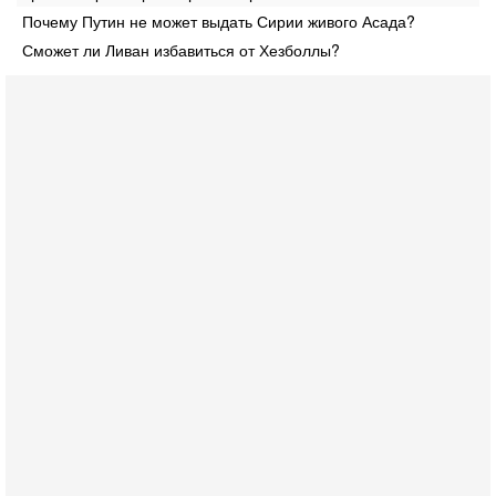
Почему Путин не может выдать Сирии живого Асада?
Сможет ли Ливан избавиться от Хезболлы?
Вчера, 17:49
Оснащен ли израильский «Дракон» ядерным
оружием?
Израиль получил от Германии новейшую подводную лодку