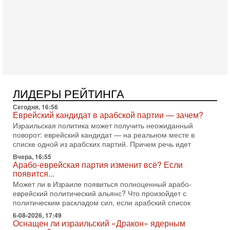
Александр
3-08-2026, 11:09
Выборы в Израиле в опасности?! ШАБАК формирует
спецотдел
В этом выпуске мы разбираем одну из самых тревожных
тем израильской политики. Известно, что израильская
Служба общей безопасности (ШАБАК) создала
3-08-2026, 08:32
Трамп и Иран: последний шанс - НОВОСТИ
ЛИДЕРЫ РЕЙТИНГА
03/08/2026
Президент США Дональд Трамп объявил о возобновлении
Сегодня, 16:56
переговоров с Ираном, но Тегеран пока не подтвердил
Еврейский кандидат в арабской партии — зачем?
готовность к диалогу. По словам американского
Израильская политика может получить неожиданный
поворот: еврейский кандидат — на реальном месте в
2-08-2026, 08:42
списке одной из арабских партий. Причем речь идет
Трамп отменил удар по Ирану - НОВОСТИ
02/08/2026
Вчера, 16:55
Арабо-еврейская партия изменит всё? Если
Президент США Дональд Трамп сегодня заявил об отмене
появится...
подготовленного удара по Ирану после обращений
Тегерана и других стран региона. По его словам,
Может ли в Израиле появиться полноценный арабо-
еврейский политический альянс? Что произойдет с
1-08-2026, 17:50
политическим раскладом сил, если арабский список
«Русский голос» Израиля: кто заберет его на этот
раз?
6-08-2026, 17:49
Оснащен ли израильский «Дракон» ядерным
Голоса русскоязычных репатриантов не раз кардинально