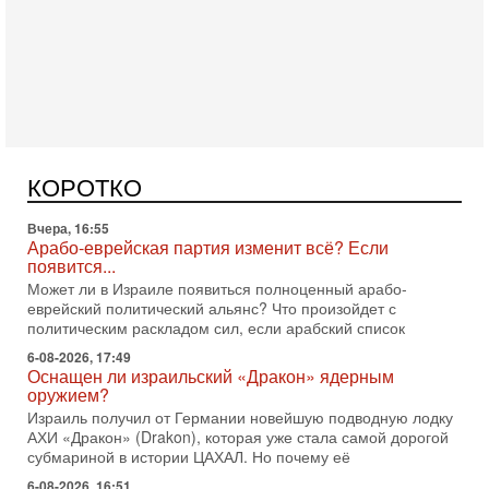
Сегодня, 16:56
Еврейский кандидат в арабской партии — зачем?
Израильская политика может получить неожиданный
поворот: еврейский кандидат — на реальном месте в
КОРОТКО
списке одной из арабских партий. Причем речь идет
Вчера, 16:55
Арабо-еврейская партия изменит всё? Если
появится...
Может ли в Израиле появиться полноценный арабо-
еврейский политический альянс? Что произойдет с
политическим раскладом сил, если арабский список
6-08-2026, 17:49
Оснащен ли израильский «Дракон» ядерным
оружием?
Израиль получил от Германии новейшую подводную лодку
АХИ «Дракон» (Drakon), которая уже стала самой дорогой
субмариной в истории ЦАХАЛ. Но почему её
6-08-2026, 16:51