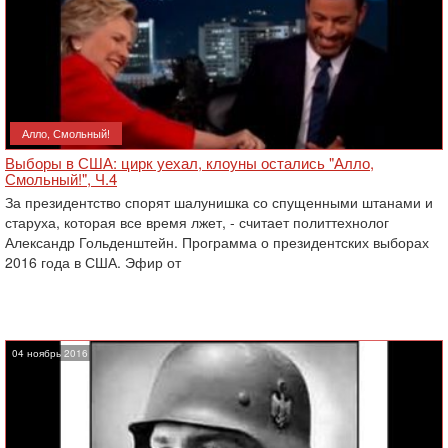
Алло, Смольный!
Выборы в США: цирк уехал, клоуны остались "Алло,
Смольный!", Ч.4
За президентство спорят шалунишка со спущенными штанами и
старуха, которая все время лжет, - считает политтехнолог
Александр Гольденштейн. Программа о президентских выборах
2016 года в США. Эфир от
04 ноябрь 2016