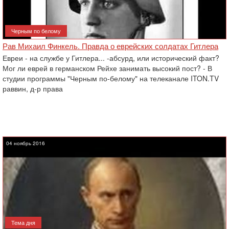
Черным по белому
Рав Михаил Финкель. Правда о еврейских солдатах Гитлера
Евреи - на службе у Гитлера... -абсурд, или исторический факт?
Мог ли еврей в германском Рейхе занимать высокий пост? - В
студии программы "Черным по-белому" на телеканале ITON.TV
раввин, д-р права
04 ноябрь 2016
Тема дня