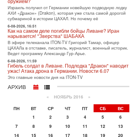
оружием?
меняли политический ландшафт Израиля. Достаточно
Израиль получил от Германии новейшую подводную лодку
вспомнить взлет партии «Исраэль ба-алия», когда
АХИ «Дракон» (Drakon), которая уже стала самой дорогой
31-07-2026, 17:00
субмариной в истории ЦАХАЛ. Но почему её
Тайны закрытых дверей: о чём на самом деле
молчат Трамп и Нетаньяху?
6-08-2026, 16:51
Как на самом деле погибли бойцы Ливане? Иран
Недавний визит премьер-министра Израиля Биньямина
нарывается! "Зверства" ШАБАКА
Нетаньяху в США и его встреча с Дональдом Трампом
В эфире телеканала ITON-TV Григорий Тамар, офицер
оставили больше вопросов, чем ответов. Полная
ЦАХАЛа в отставке, писатель, журналист, военный историк.
31-07-2026, 15:18
Ведет программу Александр Гур-Арье.
Иран готовит покушение на Нетаниягу! Трамп не
6-08-2026, 11:59
хочет эскалации, но КСИР готовит взрыв!
Гибель солдат в Ливане. Подлодка "Дракон" наводит
В эфире телеканала ITON-TV СЕРГЕЙ МИГДАЛЬ, эксперт
ужас! Атака дрона в Германии. Новости 6.07
по вопросам безопасности, офицер запаса
Это главные новости дня на ITON-TV
Международного управления полиции Израиля, автор
АРХИВ
31-07-2026, 09:02
Битва за разоружение ХАМАСа - НОВОСТИ
«
НОЯБРЬ 2016
»
31/07/2026
Сегодня президент США Дональд Трамп заявил о
ПН
ВТ
СР
ЧТ
ПТ
СБ
ВС
достижении исторического соглашения о полном
разоружении ХАМАСа и других вооруженных группировок в
1
2
3
4
5
6
30-07-2026, 17:59
7
8
9
10
11
12
13
Иран доведет Трампа до крайних мер? Разбор и
оценка от военного обозревателя Давида Шарпа
14
15
16
17
18
19
20