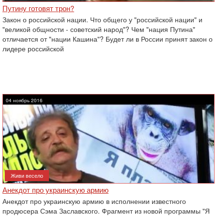
Путину готовят трон?
Закон о российской нации. Что общего у "российской нации" и
"великой общности - советский народ"? Чем "нация Путина"
отличается от "нации Кашина"? Будет ли в России принят закон о
лидере российской
04 ноябрь 2016
Живи весело
Анекдот про украинскую армию
Анекдот про украинскую армию в исполнении известного
продюсера Сэма Заславского. Фрагмент из новой программы "Я