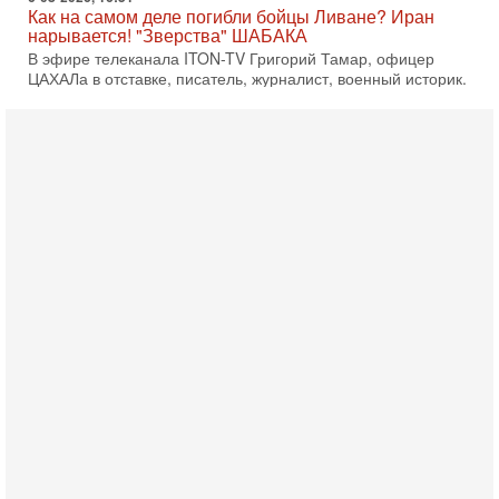
Как на самом деле погибли бойцы Ливане? Иран
нарывается! "Зверства" ШАБАКА
В эфире телеканала ITON-TV Григорий Тамар, офицер
ЦАХАЛа в отставке, писатель, журналист, военный историк.
Ведет программу Александр Гур-Арье.
6-08-2026, 08:20
«Дракон» усилил ВМС Израиля - НОВОСТИ
06/08/2026
Германия передала Израилю новейшую подводную лодку
АХИ «Дракон», которую называют самой мощной
субмариной на Ближнем Востоке. Передача прошла на
5-08-2026, 18:16
Сколько ещё Нетаниягу продержится у власти?
«Нетаниягу вечен?» — почему предстоящие выборы в
Израиле могут стать самыми интригующими? Биньямин
Нетаниягу снова уверенно заявляет, что победа на
5-08-2026, 08:51
Трамп пригрозил Ирану ударом - НОВОСТИ
05/08/2026
Президент США Дональд Трамп сегодня заявил, что
Ормузский пролив может быть открыт «очень скоро». По
его словам, если этого не произойдет, Иран ждет