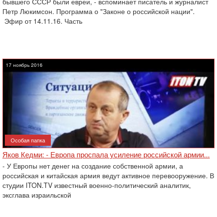
бывшего СССР были евреи, - вспоминает писатель и журналист
Петр Люкимсон. Программа о "Законе о российской нации".
Эфир от 14.11.16. Часть
17 ноябрь 2016
Особая папка
Яков Кедми: - Европа проспала усиление российской армии...
- У Европы нет денег на создание собственной армии, а
российская и китайская армия ведут активное перевооружение. В
студии ITON.TV известный военно-политический аналитик,
эксглава израильской