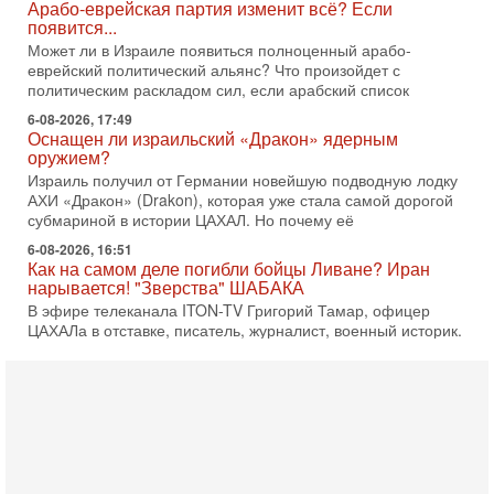
Может ли в Израиле появиться полноценный арабо-
еврейский политический альянс? Что произойдет с
политическим раскладом сил, если арабский список
6-08-2026, 17:49
Оснащен ли израильский «Дракон» ядерным
оружием?
Израиль получил от Германии новейшую подводную лодку
АХИ «Дракон» (Drakon), которая уже стала самой дорогой
субмариной в истории ЦАХАЛ. Но почему её
6-08-2026, 16:51
Как на самом деле погибли бойцы Ливане? Иран
нарывается! "Зверства" ШАБАКА
В эфире телеканала ITON-TV Григорий Тамар, офицер
ЦАХАЛа в отставке, писатель, журналист, военный историк.
Ведет программу Александр Гур-Арье.
6-08-2026, 08:20
«Дракон» усилил ВМС Израиля - НОВОСТИ
06/08/2026
Германия передала Израилю новейшую подводную лодку
АХИ «Дракон», которую называют самой мощной
субмариной на Ближнем Востоке. Передача прошла на
5-08-2026, 18:16
Сколько ещё Нетаниягу продержится у власти?