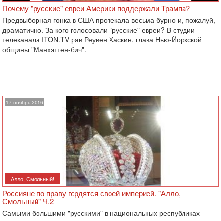
Почему "русские" евреи Америки поддержали Трампа?
Предвыборная гонка в США протекала весьма бурно и, пожалуй,
драматично. За кого голосовали "русские" евреи? В студии
телеканала ITON.TV рав Реувен Хаскин, глава Нью-Йоркской
общины "Манхэттен-бич".
17 ноябрь 2016
Алло, Смольный!
Россияне по праву гордятся своей империей. "Алло,
Смольный" Ч.2
Самыми большими "русскими" в национальных республиках