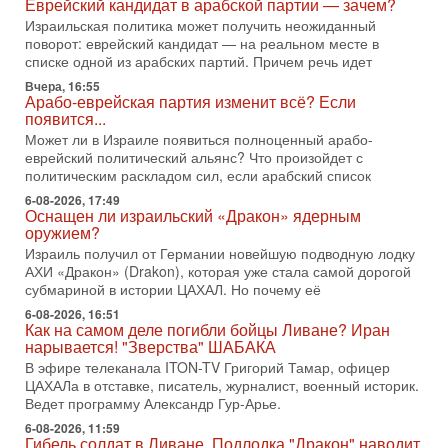
Еврейский кандидат в арабской партии — зачем?
2-08-2026, 08:42
Израильская политика может получить неожиданный
Трамп отменил удар по Ирану - НОВОСТИ
поворот: еврейский кандидат — на реальном месте в
02/08/2026
списке одной из арабских партий. Причем речь идет
Президент США Дональд Трамп сегодня заявил об отмене
подготовленного удара по Ирану после обращений
Вчера, 16:55
Арабо-еврейская партия изменит всё? Если
Тегерана и других стран региона. По его словам,
появится...
1-08-2026, 17:50
Может ли в Израиле появиться полноценный арабо-
«Русский голос» Израиля: кто заберет его на этот
еврейский политический альянс? Что произойдет с
раз?
политическим раскладом сил, если арабский список
Голоса русскоязычных репатриантов не раз кардинально
6-08-2026, 17:49
меняли политический ландшафт Израиля. Достаточно
Оснащен ли израильский «Дракон» ядерным
вспомнить взлет партии «Исраэль ба-алия», когда
оружием?
31-07-2026, 17:00
Израиль получил от Германии новейшую подводную лодку
Тайны закрытых дверей: о чём на самом деле
АХИ «Дракон» (Drakon), которая уже стала самой дорогой
молчат Трамп и Нетаньяху?
субмариной в истории ЦАХАЛ. Но почему её
Недавний визит премьер-министра Израиля Биньямина
6-08-2026, 16:51
Нетаньяху в США и его встреча с Дональдом Трампом
Как на самом деле погибли бойцы Ливане? Иран
оставили больше вопросов, чем ответов. Полная
нарывается! "Зверства" ШАБАКА
31-07-2026, 15:18
В эфире телеканала ITON-TV Григорий Тамар, офицер
Иран готовит покушение на Нетаниягу! Трамп не
ЦАХАЛа в отставке, писатель, журналист, военный историк.
хочет эскалации, но КСИР готовит взрыв!
Ведет программу Александр Гур-Арье.
В эфире телеканала ITON-TV СЕРГЕЙ МИГДАЛЬ, эксперт
6-08-2026, 11:59
по вопросам безопасности, офицер запаса
Гибель солдат в Ливане. Подлодка "Дракон" наводит