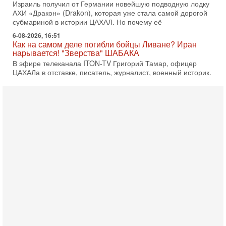
В эфире телеканала ITON-TV Григорий Тамар, офицер
ЦАХАЛа в отставке, писатель, журналист, военный историк.
Ведет программу Александр Гур-Арье.
6-08-2026, 08:20
«Дракон» усилил ВМС Израиля - НОВОСТИ
06/08/2026
Германия передала Израилю новейшую подводную лодку
АХИ «Дракон», которую называют самой мощной
субмариной на Ближнем Востоке. Передача прошла на
5-08-2026, 18:16
Сколько ещё Нетаниягу продержится у власти?
«Нетаниягу вечен?» — почему предстоящие выборы в
Израиле могут стать самыми интригующими? Биньямин
Нетаниягу снова уверенно заявляет, что победа на
5-08-2026, 08:51
Трамп пригрозил Ирану ударом - НОВОСТИ
05/08/2026
Президент США Дональд Трамп сегодня заявил, что
Ормузский пролив может быть открыт «очень скоро». По
его словам, если этого не произойдет, Иран ждет
4-08-2026, 20:08
Трамп выбирает подходящий момент для удара!