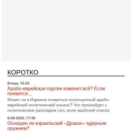
Сегодня, 16:56
Еврейский кандидат в арабской партии — зачем?
Израильская политика может получить неожиданный
поворот: еврейский кандидат — на реальном месте в
списке одной из арабских партий. Причем речь идет
Вчера, 16:55
Арабо-еврейская партия изменит всё? Если
появится...
Может ли в Израиле появиться полноценный арабо-
КОРОТКО
еврейский политический альянс? Что произойдет с
политическим раскладом сил, если арабский список
6-08-2026, 17:49
Оснащен ли израильский «Дракон» ядерным
оружием?
Израиль получил от Германии новейшую подводную лодку
АХИ «Дракон» (Drakon), которая уже стала самой дорогой
субмариной в истории ЦАХАЛ. Но почему её
6-08-2026, 16:51
Как на самом деле погибли бойцы Ливане? Иран
нарывается! "Зверства" ШАБАКА