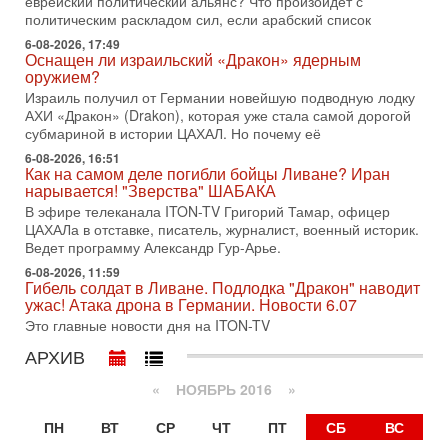
еврейский политический альянс? Что произойдет с
политическим раскладом сил, если арабский список
31-07-2026, 17:00
Тайны закрытых дверей: о чём на самом деле
6-08-2026, 17:49
молчат Трамп и Нетаньяху?
Оснащен ли израильский «Дракон» ядерным
Недавний визит премьер-министра Израиля Биньямина
оружием?
Нетаньяху в США и его встреча с Дональдом Трампом
Израиль получил от Германии новейшую подводную лодку
оставили больше вопросов, чем ответов. Полная
АХИ «Дракон» (Drakon), которая уже стала самой дорогой
субмариной в истории ЦАХАЛ. Но почему её
31-07-2026, 15:18
Иран готовит покушение на Нетаниягу! Трамп не
6-08-2026, 16:51
хочет эскалации, но КСИР готовит взрыв!
Как на самом деле погибли бойцы Ливане? Иран
нарывается! "Зверства" ШАБАКА
В эфире телеканала ITON-TV СЕРГЕЙ МИГДАЛЬ, эксперт
по вопросам безопасности, офицер запаса
В эфире телеканала ITON-TV Григорий Тамар, офицер
Международного управления полиции Израиля, автор
ЦАХАЛа в отставке, писатель, журналист, военный историк.
Ведет программу Александр Гур-Арье.
31-07-2026, 09:02
Битва за разоружение ХАМАСа - НОВОСТИ
6-08-2026, 11:59
Гибель солдат в Ливане. Подлодка "Дракон" наводит
31/07/2026
ужас! Атака дрона в Германии. Новости 6.07
Сегодня президент США Дональд Трамп заявил о
Это главные новости дня на ITON-TV
достижении исторического соглашения о полном
разоружении ХАМАСа и других вооруженных группировок в
АРХИВ
30-07-2026, 17:59
Иран доведет Трампа до крайних мер? Разбор и
«
НОЯБРЬ 2016
»
оценка от военного обозревателя Давида Шарпа
ПН
ВТ
СР
ЧТ
ПТ
СБ
ВС
Ситуация вокруг противостояния Ирана и США накаляется
с каждым днем. Почему Трамп в самый последний момент