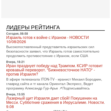
(в отставке) Гарри (Юрий) Табах, в прошлом: командир
антитеррористического центра НАТО в
3-08-2026, 19:07
«Либо в армию — либо в тюрьму?»
Ситуация вокруг призыва ультраортодоксов в ЦАХАЛ
ЛИДЕРЫ РЕЙТИНГА
достигла точки кипения. Попытки принять закон,
освобождающий уклоняющихся харедим от арестов,
Сегодня, 08:58
Израиль готов к войне с Ираном - НОВОСТИ
3-08-2026, 17:18
10/08/2026
Хватит отменять атаки! ЦАХАЛ - не игрушка!
Высокопоставленный представитель израильских сил
Израиль готов ударить по Ирану!
безопасности заявил, что Израиль готов самостоятельно
В эфире телеканала ITON-TV Григорий Тамар, офицер
продолжить противостояние с Ираном, если США
ЦАХАЛа в отставке, писатель, журналист, военный историк.
Ведет программу Александр Гур-Арье.
Вчера, 18:21
Иран празднует победу над Трампом. КСИР готовит
3-08-2026, 15:23
кровавый переворот. "Бижневосточное НАТО" -
Иран задыхается. КСИР готовит удар! Россия теряет
против Израиля?
последних союзников. Путин - псих!
В эфире телеканала ITON-TV - иранист Михаил Бородкин,
В эфире ITON-TV доктор Эльдар Намазов , историк,
главред сайта и тг канала Ориентал Экспресс, Ведет
политолог, в прошлом – помощник Президента
программу Александр Гур-Арье 📌Подписывайтесь
Азербайджана Гейдара Алиева . Ведет программу
Вчера, 13:55
Александр
Лазерный щит Израиля дает сбой! Покушенин на
Месси. Субботние сражения в Иерусалиме. Новости.
3-08-2026, 11:09
Выборы в Израиле в опасности?! ШАБАК формирует
9.08
спецотдел