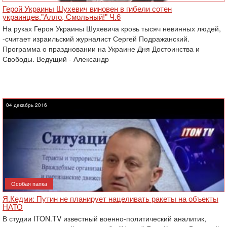
Герой Украины Шухевич виновен в гибели сотен
украинцев."Алло, Смольный!" Ч.6
На руках Героя Украины Шухевича кровь тысяч невинных людей,
-считает израильский журналист Сергей Подражанский.
Программа о праздновании на Украине Дня Достоинства и
Свободы. Ведущий - Александр
04 декабрь 2016
Особая папка
Я.Кедми: Путин не планирует нацеливать ракеты на объекты
НАТО
В студии ITON.TV известный военно-политический аналитик,