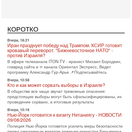
Сегодня, 08:58
Израиль готов к войне с Ираном - НОВОСТИ
10/08/2026
Высокопоставленный представитель израильских сил
безопасности заявил, что Израиль готов самостоятельно
КОРОТКО
продолжить противостояние с Ираном, если США
Вчера, 18:21
Иран празднует победу над Трампом. КСИР готовит
кровавый переворот. "Бижневосточное НАТО" -
против Израиля?
В эфире телеканала ITON-TV - иранист Михаил Бородкин,
главред сайта и тг канала Ориентал Экспресс, Ведет
программу Александр Гур-Арье 📌Подписывайтесь
Вчера, 10:58
Кто и как может сорвать выборы в Израиле?
В обществе все чаще звучат тревожные опасения:
предстоящие выборы могут быть сфальсифицированы, их
проведение сорвано, а итоговые результаты
Вчера, 10:16
Нью-Йорк готовится к визиту Нетаниягу - НОВОСТИ
09/08/2026
Полиция Нью-Йорка готовится усилить меры безопасности
перед ожидаемым визитом премьер-министра Биньямина