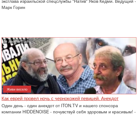
эксглава израильской спецслужбы "Натив" Яков Кедми. Ведущий -
Марк Горин
04 декабрь 2016
Живи весело
Как еврей провел ночь с чернокожей певицей. Анекдот
Один день - один анекдот от ITON.TV и нашего спонсора
компании HIDDENOISE - почувствуй себя здоровым и красивым! -