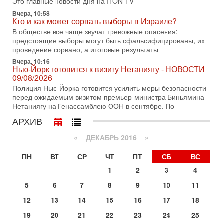
Это главные новости дня на ITON-TV
В этом выпуске мы разбираем одну из самых тревожных
Вчера, 10:58
тем израильской политики. Известно, что израильская
Кто и как может сорвать выборы в Израиле?
Служба общей безопасности (ШАБАК) создала
В обществе все чаще звучат тревожные опасения:
предстоящие выборы могут быть сфальсифицированы, их
3-08-2026, 08:32
Трамп и Иран: последний шанс - НОВОСТИ
проведение сорвано, а итоговые результаты
03/08/2026
Вчера, 10:16
Президент США Дональд Трамп объявил о возобновлении
Нью-Йорк готовится к визиту Нетаниягу - НОВОСТИ
переговоров с Ираном, но Тегеран пока не подтвердил
09/08/2026
готовность к диалогу. По словам американского
Полиция Нью-Йорка готовится усилить меры безопасности
перед ожидаемым визитом премьер-министра Биньямина
2-08-2026, 08:42
Нетаниягу на Генассамблею ООН в сентябре. По
Трамп отменил удар по Ирану - НОВОСТИ
02/08/2026
АРХИВ
Президент США Дональд Трамп сегодня заявил об отмене
подготовленного удара по Ирану после обращений
«
ДЕКАБРЬ 2016
»
Тегерана и других стран региона. По его словам,
ПН
ВТ
СР
ЧТ
ПТ
СБ
ВС
1-08-2026, 17:50
«Русский голос» Израиля: кто заберет его на этот
1
2
3
4
раз?
Голоса русскоязычных репатриантов не раз кардинально
5
6
7
8
9
10
11
меняли политический ландшафт Израиля. Достаточно
12
13
14
15
16
17
18
вспомнить взлет партии «Исраэль ба-алия», когда
19
20
21
22
23
24
25
31-07-2026, 17:00