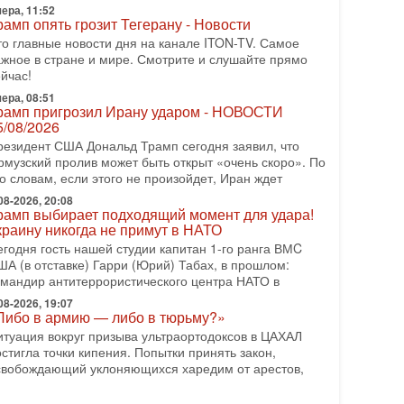
ера, 11:52
еждународного управления полиции Израиля, автор
рамп опять грозит Тегерану - Новости
-07-2026, 09:02
то главные новости дня на канале ITON-TV. Самое
итва за разоружение ХАМАСа - НОВОСТИ
ажное в стране и мире. Смотрите и слушайте прямо
1/07/2026
йчас!
егодня президент США Дональд Трамп заявил о
ера, 08:51
остижении исторического соглашения о полном
рамп пригрозил Ирану ударом - НОВОСТИ
азоружении ХАМАСа и других вооруженных
5/08/2026
руппировок в
резидент США Дональд Трамп сегодня заявил, что
-07-2026, 17:59
рмузский пролив может быть открыт «очень скоро». По
ран доведет Трампа до крайних мер? Разбор и
о словам, если этого не произойдет, Иран ждет
ценка от военного обозревателя Давида Шарпа
08-2026, 20:08
итуация вокруг противостояния Ирана и США
рамп выбирает подходящий момент для удара!
акаляется с каждым днем. Почему Трамп в самый
краину никогда не примут в НАТО
оследний момент отменил решение о нанесении
егодня гость нашей студии капитан 1-го ранга ВМC
яжелых ударов
ША (в отставке) Гарри (Юрий) Табах, в прошлом:
омандир антитеррористического центра НАТО в
-07-2026, 16:54
окупатель авиакомпании «Аркия» намерен
08-2026, 19:07
апретить полеты по субботам!
Либо в армию — либо в тюрьму?»
округ возможной продажи авиакомпании «Аркия»
итуация вокруг призыва ультраортодоксов в ЦАХАЛ
азгорается громкий конфликт.
стигла точки кипения. Попытки принять закон,
свобождающий уклоняющихся харедим от арестов,
-07-2026, 08:16
рамп готовит удар по Ирану - НОВОСТИ