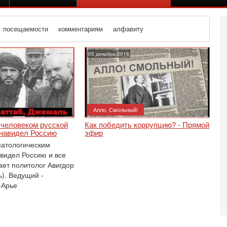
посещаемости
комментариям
алфавиту
05 декабрь 2016
Алло, Смольный!
человеком русской
Как победить коррупцию? - Прямой
енавидел Россию
эфир
атологическим
видел Россию и все
тает политолог Авигдор
ь). Ведущий -
-Арье
Вч
С
«