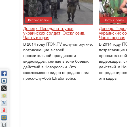
Вести с полей
Вести с полей
Донецк. Передача трупов
Донецк. Пере
украинских солдат. Эксклюзив.
украинских со
Часть вторая
Часть первая
В 2014 году ITON.TV получил жуткие,
В 2014 году IT
потрясающие в своей
потрясающие в
пронзительной правдивости
пронзительной
видеокадры, снятые в зоне боевых
видеокадры, с
действий в Новороссии. Это
действий в Но
эксклюзивное видео передано нам
не редактиров
пресс-службой Штаба войск
эти кадры,