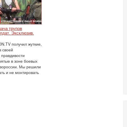
Ц
и
3-
И
т
дача трупов
В
лдат. Эксклюзив.
п
А
ON.TV получил жуткие,
А
 своей
 правдивости
3-
В
нятые в зоне боевых
ф
вороссии. Мы решили
В
ать и не монтировать
те
С
3-
Т
0
П
в
не
а