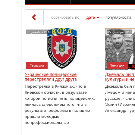
сортировать по:
дате
популярности
Iton TV
» Материалы за 05.12.2016
05 декабрь 2016
05 декабрь 2016
Тема дня
Тема дня
Украинские полицейские
Джемаль был 
перестреляли друг другв
культуры и н
Перестрелка в Княжичах, что в
Джемаль был п
Киевской области, в результате
лжецом и нена
которой погибли пять полицейских,
русское, - счи
явилась следствием того, что в
Эскин (Израил
результате реформы в полицию
Александр Гур
пришли молодые
непрофессиональные