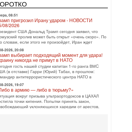
зраиле могут стать самыми интригующими? Биньямин
КОРОТКО
етаниягу снова уверенно заявляет, что победа на
ера, 08:51
рамп пригрозил Ирану ударом - НОВОСТИ
5/08/2026
резидент США Дональд Трамп сегодня заявил, что
рмузский пролив может быть открыт «очень скоро». По
о словам, если этого не произойдет, Иран ждет
08-2026, 20:08
рамп выбирает подходящий момент для удара!
краину никогда не примут в НАТО
егодня гость нашей студии капитан 1-го ранга ВМC
ША (в отставке) Гарри (Юрий) Табах, в прошлом:
омандир антитеррористического центра НАТО в
08-2026, 19:07
Либо в армию — либо в тюрьму?»
итуация вокруг призыва ультраортодоксов в ЦАХАЛ
стигла точки кипения. Попытки принять закон,
свобождающий уклоняющихся харедим от арестов,
08-2026, 17:18
ватит отменять атаки! ЦАХАЛ - не игрушка!
зраиль готов ударить по Ирану!
 эфире телеканала ITON-TV Григорий Тамар, офицер