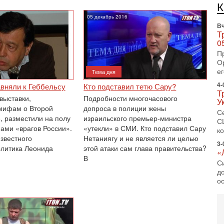
И
Н
05 декабрь 2016
Вч
Т
0
П
О
ег
Тема дня
4-
авняли к Геббельсу
Кто подставил тетю Сару?
Т
выставки,
Подробности многочасового
У
мифам о Второй
допроса в полиции жены
С
, разместили на полу
израильского премьер-министра
С
нами «врагов России».
«утекли» в СМИ. Кто подставил Сару
к
известного
Нетаниягу и не является ли целью
3-
олитика Леонида
этой атаки сам глава правительства?
«
В
С
до
о
3-
Х
И
В