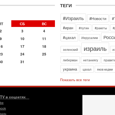
3
ТЕГИ
П
в
И
#Израиль
#Новости
#
29
ПТ
СБ
ВС
Т
#иран
#путин
#ракеты
#
о
2
3
4
В
Росс
#цахал
Иерусалим
9
10
11
д
р
израиль
16
17
18
‎
зеленский
и
23
24
25
29
либерман
нетаниягу
правит
И
30
31
п
украина
цахал
яков кедми
В
Ц
Показать все теги
и
29
С
м
.TV в соцсетях
О
ube
мо
book
н
takte