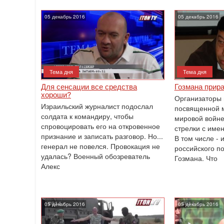
05 декабрь 2016
05 декабрь 2016
Тема дня
Тема дня
Для сенсации все средства
Гозмана прир
хороши?
Организаторы 
Израильский журналист подослал
посвященной 
солдата к командиру, чтобы
мировой войне
спровоцировать его на откровенное
стрелки с име
признание и записать разговор. Но...
В том числе - 
генерал не повелся. Провокация не
российского п
удалась? Военный обозреватель
Гозмана. Что
Алекс
05 декабрь 2016
05 декабрь 2016