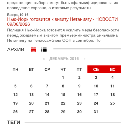
предстоящие выборы могут быть сфальсифицированы, их
3-08-2026, 08:32
Трамп и Иран: последний шанс - НОВОСТИ
проведение сорвано, а итоговые результаты
03/08/2026
Вчера, 10:16
Президент США Дональд Трамп объявил о возобновлении
Нью-Йорк готовится к визиту Нетаниягу - НОВОСТИ
переговоров с Ираном, но Тегеран пока не подтвердил
09/08/2026
готовность к диалогу. По словам американского
Полиция Нью-Йорка готовится усилить меры безопасности
перед ожидаемым визитом премьер-министра Биньямина
2-08-2026, 08:42
Нетаниягу на Генассамблею ООН в сентябре. По
Трамп отменил удар по Ирану - НОВОСТИ
02/08/2026
АРХИВ
Президент США Дональд Трамп сегодня заявил об отмене
подготовленного удара по Ирану после обращений
«
ДЕКАБРЬ 2016
»
Тегерана и других стран региона. По его словам,
ПН
ВТ
СР
ЧТ
ПТ
СБ
ВС
1-08-2026, 17:50
«Русский голос» Израиля: кто заберет его на этот
1
2
3
4
раз?
Голоса русскоязычных репатриантов не раз кардинально
5
6
7
8
9
10
11
меняли политический ландшафт Израиля. Достаточно
12
13
14
15
16
17
18
вспомнить взлет партии «Исраэль ба-алия», когда
19
20
21
22
23
24
25
31-07-2026, 17:00
Тайны закрытых дверей: о чём на самом деле
26
27
28
29
30
31
молчат Трамп и Нетаньяху?
Недавний визит премьер-министра Израиля Биньямина
ТЕГИ
Нетаньяху в США и его встреча с Дональдом Трампом