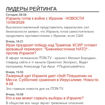
«Либо в армию — либо в тюрьму?»
Ситуация вокруг призыва ультраортодоксов в ЦАХАЛ
ЛИДЕРЫ РЕЙТИНГА
достигла точки кипения. Попытки принять закон,
освобождающий уклоняющихся харедим от арестов,
Сегодня, 08:58
Израиль готов к войне с Ираном - НОВОСТИ
3-08-2026, 17:18
10/08/2026
Хватит отменять атаки! ЦАХАЛ - не игрушка!
Высокопоставленный представитель израильских сил
Израиль готов ударить по Ирану!
безопасности заявил, что Израиль готов самостоятельно
В эфире телеканала ITON-TV Григорий Тамар, офицер
продолжить противостояние с Ираном, если США
ЦАХАЛа в отставке, писатель, журналист, военный историк.
Ведет программу Александр Гур-Арье.
Вчера, 18:21
Иран празднует победу над Трампом. КСИР готовит
3-08-2026, 15:23
кровавый переворот. "Бижневосточное НАТО" -
Иран задыхается. КСИР готовит удар! Россия теряет
против Израиля?
последних союзников. Путин - псих!
В эфире телеканала ITON-TV - иранист Михаил Бородкин,
В эфире ITON-TV доктор Эльдар Намазов , историк,
главред сайта и тг канала Ориентал Экспресс, Ведет
политолог, в прошлом – помощник Президента
программу Александр Гур-Арье 📌Подписывайтесь
Азербайджана Гейдара Алиева . Ведет программу
Вчера, 13:55
Александр
Лазерный щит Израиля дает сбой! Покушенин на
Месси. Субботние сражения в Иерусалиме. Новости.
3-08-2026, 11:09
Выборы в Израиле в опасности?! ШАБАК формирует
9.08
спецотдел
Это главные новости дня на ITON-TV
В этом выпуске мы разбираем одну из самых тревожных
Вчера, 10:58
тем израильской политики. Известно, что израильская
Кто и как может сорвать выборы в Израиле?
Служба общей безопасности (ШАБАК) создала
В обществе все чаще звучат тревожные опасения: