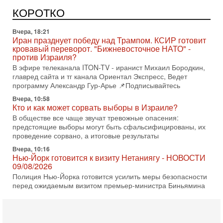
Высокопоставленный представитель израильских сил
безопасности заявил, что Израиль готов самостоятельно
КОРОТКО
продолжить противостояние с Ираном, если США
Вчера, 18:21
Иран празднует победу над Трампом. КСИР готовит
кровавый переворот. "Бижневосточное НАТО" -
против Израиля?
В эфире телеканала ITON-TV - иранист Михаил Бородкин,
главред сайта и тг канала Ориентал Экспресс, Ведет
программу Александр Гур-Арье 📌Подписывайтесь
Вчера, 10:58
Кто и как может сорвать выборы в Израиле?
В обществе все чаще звучат тревожные опасения:
предстоящие выборы могут быть сфальсифицированы, их
проведение сорвано, а итоговые результаты
Вчера, 10:16
Нью-Йорк готовится к визиту Нетаниягу - НОВОСТИ
09/08/2026
Полиция Нью-Йорка готовится усилить меры безопасности
перед ожидаемым визитом премьер-министра Биньямина
Нетаниягу на Генассамблею ООН в сентябре. По
8-08-2026, 16:56
Еврейский кандидат в арабской партии — зачем?