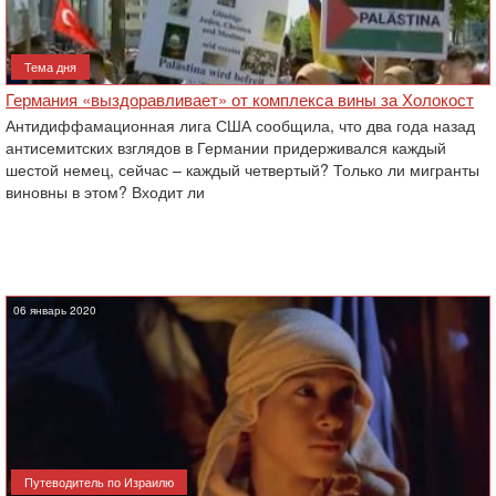
Тема дня
Германия «выздоравливает» от комплекса вины за Холокост
Антидиффамационная лига США сообщила, что два года назад
антисемитских взглядов в Германии придерживался каждый
шестой немец, сейчас – каждый четвертый? Только ли мигранты
виновны в этом? Входит ли
06 январь 2020
Путеводитель по Израилю