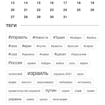
13
14
15
16
17
18
19
Вокруг возможной продажи авиакомпании «Аркия»
разгорается громкий конфликт.
20
21
22
23
24
25
26
30-07-2026, 08:16
27
28
29
30
31
Трамп готовит удар по Ирану - НОВОСТИ 30/07/2026
Президент США Дональд Трамп сегодня рассматривает
ТЕГИ
возможность масштабной военной операции против Ирана
после ракетной атаки на американскую базу в
#Израиль
#Новости
#Трамп
Сегодня, 16:55
#байден
#война
Арабо-еврейская партия изменит всё? Если
появится...
#газа
#иран
#путин
#ракеты
#россия
#сирия
Может ли в Израиле появиться полноценный арабо-
#сша
#цахал
#украина
#хамас
Иерусалим
еврейский политический альянс? Что произойдет с
политическим раскладом сил, если арабский список
Россия
армия
байден
война
газа
евреи
Вчера, 17:49
Оснащен ли израильский «Дракон» ядерным
израиль
оружием?
зеленский
израиль 2021
иран
Израиль получил от Германии новейшую подводную лодку
АХИ «Дракон» (Drakon), которая уже стала самой дорогой
кедми
кнессет
коронавирус
либерман
нетаниягу
субмариной в истории ЦАХАЛ. Но почему её
путин
сша
правительство израиля
сирия
трамп
Вчера, 16:51
Как на самом деле погибли бойцы Ливане? Иран
украина
хамас
цахал
яков кедми
нарывается! "Зверства" ШАБАКА