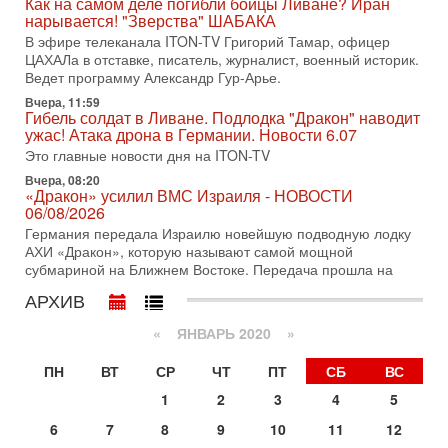
Как на самом деле погибли бойцы Ливане? Иран
Нетаньяху в США и его встреча с Дональдом Трампом
нарывается! "Зверства" ШАБАКА
оставили больше вопросов, чем ответов. Полная
В эфире телеканала ITON-TV Григорий Тамар, офицер
31-07-2026, 15:18
ЦАХАЛа в отставке, писатель, журналист, военный историк.
Иран готовит покушение на Нетаниягу! Трамп не
Ведет программу Александр Гур-Арье.
хочет эскалации, но КСИР готовит взрыв!
Вчера, 11:59
В эфире телеканала ITON-TV СЕРГЕЙ МИГДАЛЬ, эксперт
Гибель солдат в Ливане. Подлодка "Дракон" наводит
по вопросам безопасности, офицер запаса
ужас! Атака дрона в Германии. Новости 6.07
Международного управления полиции Израиля, автор
Это главные новости дня на ITON-TV
31-07-2026, 09:02
Вчера, 08:20
Битва за разоружение ХАМАСа - НОВОСТИ
«Дракон» усилил ВМС Израиля - НОВОСТИ
31/07/2026
06/08/2026
Сегодня президент США Дональд Трамп заявил о
Германия передала Израилю новейшую подводную лодку
достижении исторического соглашения о полном
АХИ «Дракон», которую называют самой мощной
разоружении ХАМАСа и других вооруженных группировок в
субмариной на Ближнем Востоке. Передача прошла на
30-07-2026, 17:59
АРХИВ
Иран доведет Трампа до крайних мер? Разбор и
оценка от военного обозревателя Давида Шарпа
«
ЯНВАРЬ 2020
»
Ситуация вокруг противостояния Ирана и США накаляется
с каждым днем. Почему Трамп в самый последний момент
ПН
ВТ
СР
ЧТ
ПТ
СБ
ВС
отменил решение о нанесении тяжелых ударов
1
2
3
4
5
30-07-2026, 16:54
Покупатель авиакомпании «Аркия» намерен
6
7
8
9
10
11
12
запретить полеты по субботам!