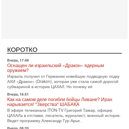
Сегодня, 16:55
Арабо-еврейская партия изменит всё? Если
появится...
Может ли в Израиле появиться полноценный арабо-
еврейский политический альянс? Что произойдет с
КОРОТКО
политическим раскладом сил, если арабский список
Вчера, 17:49
Оснащен ли израильский «Дракон» ядерным
оружием?
Израиль получил от Германии новейшую подводную лодку
АХИ «Дракон» (Drakon), которая уже стала самой дорогой
субмариной в истории ЦАХАЛ. Но почему её
Вчера, 16:51
Как на самом деле погибли бойцы Ливане? Иран
нарывается! "Зверства" ШАБАКА
В эфире телеканала ITON-TV Григорий Тамар, офицер
ЦАХАЛа в отставке, писатель, журналист, военный историк.
Ведет программу Александр Гур-Арье.
Вчера, 08:20