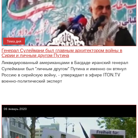
Тема дня
Генерал Сулеймани был главным архитектором войны в
Сирии и личным другом Путина
Ликвидированный американцами в Багдаде иранский генерал
Сулеймани был "личным другом" Путина и именно он втянул
Россию в сирийскую войну, - утверждает в эфире ITON.TV
военно-политический эксперт
06 январь 2020