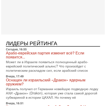
Служба общей безопасности (ШАБАК) создала
3-08-2026, 08:32
Трамп и Иран: последний шанс - НОВОСТИ
03/08/2026
Президент США Дональд Трамп объявил о возобновлении
переговоров с Ираном, но Тегеран пока не подтвердил
готовность к диалогу. По словам американского
2-08-2026, 08:42
Трамп отменил удар по Ирану - НОВОСТИ
ЛИДЕРЫ РЕЙТИНГА
02/08/2026
Президент США Дональд Трамп сегодня заявил об отмене
Сегодня, 16:55
подготовленного удара по Ирану после обращений
Арабо-еврейская партия изменит всё? Если
Тегерана и других стран региона. По его словам,
появится...
Может ли в Израиле появиться полноценный арабо-
1-08-2026, 17:50
еврейский политический альянс? Что произойдет с
«Русский голос» Израиля: кто заберет его на этот
политическим раскладом сил, если арабский список
раз?
Голоса русскоязычных репатриантов не раз кардинально
Вчера, 17:49
Оснащен ли израильский «Дракон» ядерным
меняли политический ландшафт Израиля. Достаточно
оружием?
вспомнить взлет партии «Исраэль ба-алия», когда
Израиль получил от Германии новейшую подводную лодку
31-07-2026, 17:00
АХИ «Дракон» (Drakon), которая уже стала самой дорогой
Тайны закрытых дверей: о чём на самом деле
субмариной в истории ЦАХАЛ. Но почему её
молчат Трамп и Нетаньяху?
Вчера, 16:51
Недавний визит премьер-министра Израиля Биньямина