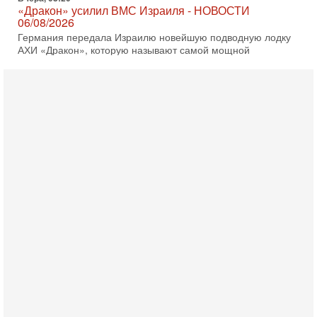
«Дракон» усилил ВМС Израиля - НОВОСТИ
06/08/2026
Германия передала Израилю новейшую подводную лодку
АХИ «Дракон», которую называют самой мощной
субмариной на Ближнем Востоке. Передача прошла на
5-08-2026, 18:16
Сколько ещё Нетаниягу продержится у власти?
«Нетаниягу вечен?» — почему предстоящие выборы в
Израиле могут стать самыми интригующими? Биньямин
Нетаниягу снова уверенно заявляет, что победа на
5-08-2026, 08:51
Трамп пригрозил Ирану ударом - НОВОСТИ
05/08/2026
Президент США Дональд Трамп сегодня заявил, что
Ормузский пролив может быть открыт «очень скоро». По
его словам, если этого не произойдет, Иран ждет
4-08-2026, 20:08
Трамп выбирает подходящий момент для удара!
Украину никогда не примут в НАТО
Сегодня гость нашей студии капитан 1-го ранга ВМC США
(в отставке) Гарри (Юрий) Табах, в прошлом: командир
антитеррористического центра НАТО в