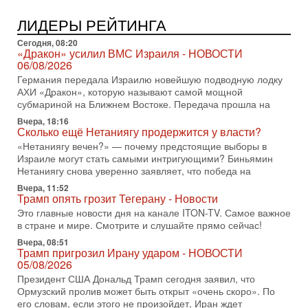
31-07-2026, 15:18
Иран готовит покушение на Нетаниягу! Трамп не
ЛИДЕРЫ РЕЙТИНГА
хочет эскалации, но КСИР готовит взрыв!
В эфире телеканала ITON-TV СЕРГЕЙ МИГДАЛЬ, эксперт
Сегодня, 08:20
по вопросам безопасности, офицер запаса
«Дракон» усилил ВМС Израиля - НОВОСТИ
Международного управления полиции Израиля, автор
06/08/2026
Германия передала Израилю новейшую подводную лодку
31-07-2026, 09:02
АХИ «Дракон», которую называют самой мощной
Битва за разоружение ХАМАСа - НОВОСТИ
субмариной на Ближнем Востоке. Передача прошла на
31/07/2026
Сегодня президент США Дональд Трамп заявил о
Вчера, 18:16
Сколько ещё Нетаниягу продержится у власти?
достижении исторического соглашения о полном
разоружении ХАМАСа и других вооруженных группировок в
«Нетаниягу вечен?» — почему предстоящие выборы в
Израиле могут стать самыми интригующими? Биньямин
30-07-2026, 17:59
Нетаниягу снова уверенно заявляет, что победа на
Иран доведет Трампа до крайних мер? Разбор и
оценка от военного обозревателя Давида Шарпа
Вчера, 11:52
Трамп опять грозит Тегерану - Новости
Ситуация вокруг противостояния Ирана и США накаляется
Это главные новости дня на канале ITON-TV. Самое важное
с каждым днем. Почему Трамп в самый последний момент
в стране и мире. Смотрите и слушайте прямо сейчас!
отменил решение о нанесении тяжелых ударов
Вчера, 08:51
30-07-2026, 16:54
Трамп пригрозил Ирану ударом - НОВОСТИ
Покупатель авиакомпании «Аркия» намерен
05/08/2026
запретить полеты по субботам!
Президент США Дональд Трамп сегодня заявил, что
Вокруг возможной продажи авиакомпании «Аркия»
Ормузский пролив может быть открыт «очень скоро». По
разгорается громкий конфликт.
его словам, если этого не произойдет, Иран ждет