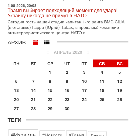
30-07-2026, 08:16
4-08-2026, 20:08
Трамп готовит удар по Ирану - НОВОСТИ 30/07/2026
Трамп выбирает подходящий момент для удара!
Президент США Дональд Трамп сегодня рассматривает
Украину никогда не примут в НАТО
возможность масштабной военной операции против Ирана
Сегодня гость нашей студии капитан 1-го ранга ВМC США
после ракетной атаки на американскую базу в
(в отставке) Гарри (Юрий) Табах, в прошлом: командир
антитеррористического центра НАТО в
29-07-2026, 18:28
Трамп взбешен атакой на базы! Иран играет с огнем.
АРХИВ
Израиль меняет курс
В эфире телеканала ITON-TV политолог Цви Маген,
«
АПРЕЛЬ 2020
»
дипломат, в прошлом - старший офицер военной разведки
АМАН, глава спецслужбы "Натив", ‎Чрезвычайный и
ПН
ВТ
СР
ЧТ
ПТ
СБ
ВС
29-07-2026, 15:31
1
2
3
4
5
Иран готовит наземное вторжение. Израиль
повышает готовность. Развязка все ближе!
6
7
8
9
10
11
12
В эфире телеканала ITON-TV Григорий Тамар, офицер
13
14
15
16
17
18
19
ЦАХАЛа в отставке, писатель, журналист, военный историк.
Ведет программу Александр Гур-Арье.
20
21
22
23
24
25
26
29-07-2026, 11:48
27
28
29
30
Соцработники выходит на "тропу войны" с местными
властями
ТЕГИ
Около 7 400 социальных работников по всему Израилю
могут перейти к акциям протеста. Гистадрут объявил о
начале трудового спора между Профсоюзом
#Израиль
#Новости
#Трамп
#армия