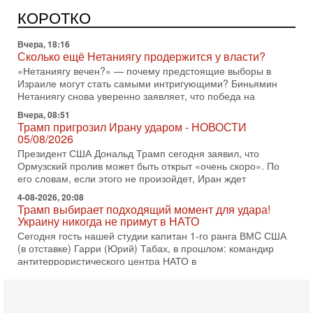
Германия передала Израилю новейшую подводную лодку
АХИ «Дракон», которую называют самой мощной
КОРОТКО
субмариной на Ближнем Востоке. Передача прошла на
Вчера, 18:16
Сколько ещё Нетаниягу продержится у власти?
«Нетаниягу вечен?» — почему предстоящие выборы в
Израиле могут стать самыми интригующими? Биньямин
Нетаниягу снова уверенно заявляет, что победа на
Вчера, 08:51
Трамп пригрозил Ирану ударом - НОВОСТИ
05/08/2026
Президент США Дональд Трамп сегодня заявил, что
Ормузский пролив может быть открыт «очень скоро». По
его словам, если этого не произойдет, Иран ждет
4-08-2026, 20:08
Трамп выбирает подходящий момент для удара!
Украину никогда не примут в НАТО
Сегодня гость нашей студии капитан 1-го ранга ВМC США
(в отставке) Гарри (Юрий) Табах, в прошлом: командир
антитеррористического центра НАТО в
3-08-2026, 19:07
«Либо в армию — либо в тюрьму?»
Ситуация вокруг призыва ультраортодоксов в ЦАХАЛ